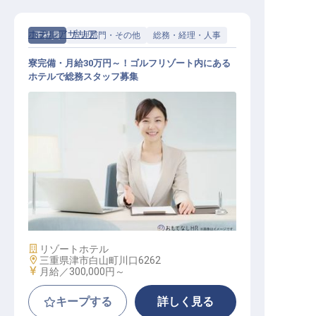
ホテルアザリア
正社員
管理部門・その他
総務・経理・人事
寮完備・月給30万円～！ゴルフリゾート内にある
ホテルで総務スタッフ募集
総務・経理・人事 / 正社員
施設業態
リゾートホテル
勤務地
三重県津市白山町川口6262
給与
月給／300,000円～
キープする
詳しく見る