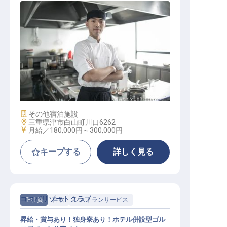
調理部門その他 / 正社員
施設業態
その他宿泊施設
勤務地
三重県津市白山町川口6262
給与
月給／180,000円～
300,000円
キープする
詳しく見る
ココパリゾートクラブ
正社員
料飲
レストランサービス
昇給・賞与あり！独身寮あり！ホテル併設型ゴル