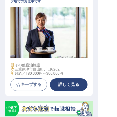
フ場でのお仕事です
レストランサービス / 正社員
施設業態
その他宿泊施設
勤務地
三重県津市白山町川口6262
給与
月給／180,000円～
300,000円
キープする
詳しく見る