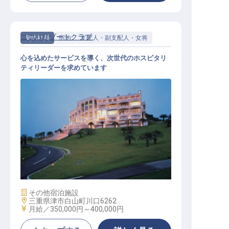
ココパリゾートクラブ
契約社員
宿泊
支配人・副支配人・女将
心を込めたサービスを導く、次世代のホスピタリ
ティリーダーを求めています
ホテル支配人候補
施設業態
その他宿泊施設
勤務地
三重県津市白山町川口6262
給与
月給／350,000円～
400,000円