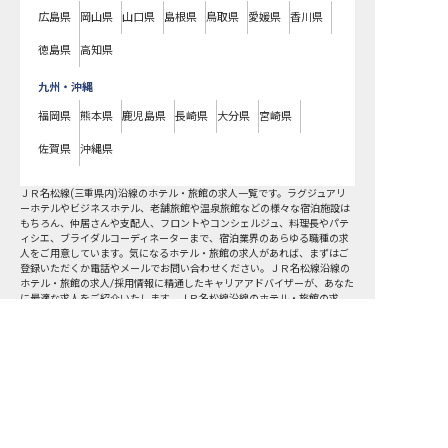
広島県
岡山県
山口県
島根県
鳥取県
愛媛県
香川県
徳島県
高知県
九州・沖縄
福岡県
熊本県
鹿児島県
長崎県
大分県
宮崎県
佐賀県
沖縄県
ＪＲ名松線(三重県内)沿線
のホテル・旅館の求人一覧です。ラグジュアリ
ーホテルやビジネスホテル、老舗旅館や温泉旅館などの様々な宿泊施設は
もちろん、仲居さんや支配人、フロントやコンシェルジュ、料理長やパテ
ィシエ、ブライダルコーディネーターまで、宿泊業界のあらゆる職種の求
人をご用意しています。気になるホテル・旅館の求人があれば、まずはご
登録いただくか電話やメールでお問い合わせください。ＪＲ名松線沿線の
ホテル・旅館の求人/採用情報に精通したキャリアアドバイザーが、あなた
に最適な求人をご紹介いたします。ＪＲ名松線沿線のホテル・旅館の求
人・就職・転職なら【おもてなしHR】
転職サポートに申し込む
無料