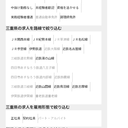
中抜け勤務なし
未経験者歓迎
資格を活かせる
実務経験者優遇
普通自動車免許
調理師免許
三重県
の求人を路線で絞り込む
ＪＲ関西本線
ＪＲ紀勢本線
ＪＲ草津線
ＪＲ名松線
ＪＲ参宮線
伊勢鉄道
近鉄大阪線
近鉄名古屋線
三岐鉄道北勢線
近鉄湯の山線
四日市あすなろう鉄道八王子線
四日市あすなろう鉄道内部線
近鉄鈴鹿線
三岐鉄道三岐線
近鉄山田線
近鉄鳥羽線
近鉄志摩線
伊賀鉄道伊賀線
養老鉄道養老線
三重県の求人を雇用形態で絞り込む
正社員
契約社員
パート・アルバイト