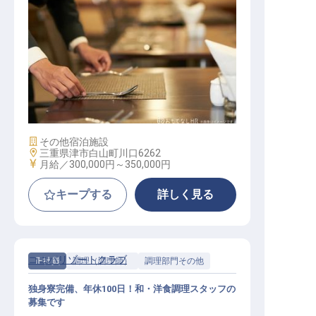
転職サポートに申し込む
無料
採用をお考えの企業様へ
レストランマネージャー
施設業態
その他宿泊施設
勤務地
三重県津市白山町川口6262
給与
月給／300,000円～
350,000円
キープする
詳しく見る
ココパリゾートクラブ
正社員
調理（調理師）
調理部門その他
独身寮完備、年休100日！和・洋食調理スタッフの
募集です