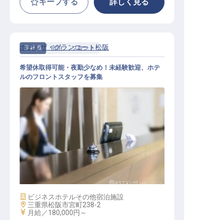
キープする
詳しく見る
ホテルザ・グランコート松阪
正社員
宿泊
フロント
希望休取得可能・夜勤少なめ！未経験歓迎、ホテ
ルのフロントスタッフを募集
フロント / 正社員
施設業態
ビジネスホテル
その他宿泊施設
勤務地
三重県松阪市宮町238-2
給与
月給／180,000円～