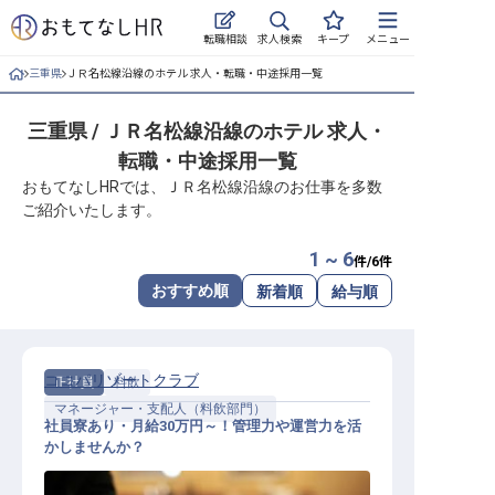
求人検索
転職相談
キープ
メニュー
三重県
ＪＲ名松線沿線のホテル 求人・転職・中途採用一覧
ログイン
三重県 / ＪＲ名松線沿線のホテル 求人・
求人・施設を探す
転職・中途採用一覧
キープした求人
おもてなしHRでは、ＪＲ名松線沿線のお仕事を多数
ご紹介いたします。
就職・転職 合同説明会
1 ~ 6
件/
6
件
おもてなしHRについて
おすすめ順
新着順
給与順
ご利用の流れ
ココパリゾートクラブ
正社員
料飲
よくある質問
マネージャー・支配人（料飲部門）
社員寮あり・月給30万円～！管理力や運営力を活
ホテル・宿泊業界情報コラム
かしませんか？