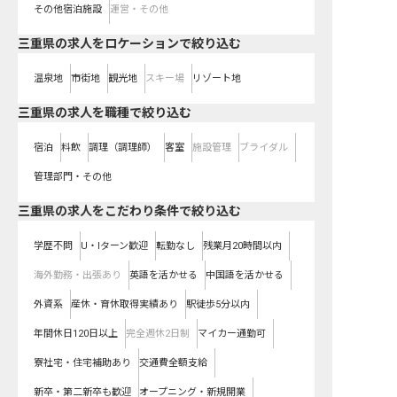
その他宿泊施設
運営・その他
三重県の求人をロケーションで絞り込む
温泉地
市街地
観光地
スキー場
リゾート地
三重県の求人を職種で絞り込む
宿泊
料飲
調理（調理師）
客室
施設管理
ブライダル
管理部門・その他
三重県の求人をこだわり条件で絞り込む
学歴不問
U・Iターン歓迎
転勤なし
残業月20時間以内
海外勤務・出張あり
英語を活かせる
中国語を活かせる
外資系
産休・育休取得実績あり
駅徒歩5分以内
年間休日120日以上
完全週休2日制
マイカー通勤可
寮社宅・住宅補助あり
交通費全額支給
新卒・第二新卒も歓迎
オープニング・新規開業