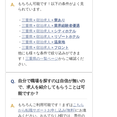
もちろん可能です！以下の条件がよく見
られています。
・
三重県 × 宿泊求人 ×
寮あり
・
三重県 × 宿泊求人 ×
業界経験者優遇
・
三重県 × 宿泊求人 ×
シティホテル
・
三重県 × 宿泊求人 ×
リゾートホテル
・
三重県 × 宿泊求人 ×
温泉地
・
三重県 × 宿泊求人 ×
フロント
他にも様々な条件で絞り込みができま
す！
三重県の一覧ページ
からご確認くだ
さい。
自分で職場を探すのは自信が無いの
で、求人を紹介してもらうことは可
能ですか？
もちろんご利用可能です！まずは
こちら
から転職サポートお申し込み(無料)
にお進
みください。おもてなしHRでは、専任の