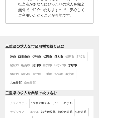
担当者があなたにぴったりの求人を完全
無料でご紹介いたしますので、安心して
ご利用いただくことが可能です。
三重県の求人を市区町村で絞り込む
津市
四日市市
伊勢市
松阪市
桑名市
鈴鹿市
名張市
尾鷲市
亀山市
鳥羽市
熊野市
いなべ市
志摩市
伊賀市
桑名郡
員弁郡
三重郡
多気郡
度会郡
北牟婁郡
南牟婁郡
三重県の求人を業態で絞り込む
シティホテル
ビジネスホテル
リゾートホテル
ラグジュアリーホテル
観光地旅館
温泉地旅館
高級旅館