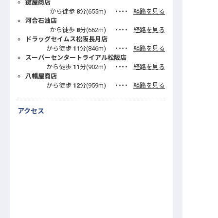
鍵屋商店
から徒歩
8
分(
655
m)
・・・・
経路を見る
河合石油店
から徒歩
8
分(
662
m)
・・・・
経路を見る
ドラッグセイムス松阪長月店
から徒歩
11
分(
846
m)
・・・・
経路を見る
スーパーセンタートライアル松阪店
から徒歩
11
分(
902
m)
・・・・
経路を見る
八幡屋商店
から徒歩
12
分(
959
m)
・・・・
経路を見る
アクセス