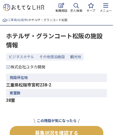
求人検索
転職相談
キープ
メニュー
三重県
松阪市
ホテルザ・グランコート松阪
ログイン
ホテルザ・グランコート松阪
の施設
求人・施設を探す
情報
キープした求人
ビジネスホテル
その他宿泊施設
観光地
就職・転職 合同説明会
株式会社ユタカ開発
おもてなしHRについて
施設所在地
三重県松阪市宮町238-2
ご利用の流れ
客室数
38室
よくある質問
ホテル・宿泊業界情報コラム
この施設が気になったら
募集状況を確認する