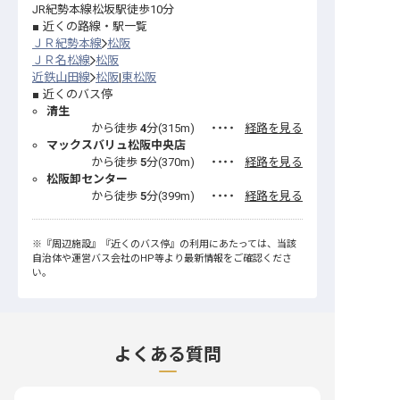
JR紀勢本線松坂駅徒歩10分
近くの路線・駅一覧
ＪＲ紀勢本線
松阪
ＪＲ名松線
松阪
近鉄山田線
松阪
東松阪
近くのバス停
清生
から徒歩
4
分(
315
m)
・・・・
経路を見る
マックスバリュ松阪中央店
から徒歩
5
分(
370
m)
・・・・
経路を見る
松阪卸センター
から徒歩
5
分(
399
m)
・・・・
経路を見る
※
『周辺施設』
『近くのバス停』
の利用にあたっては、当該
自治体や運営バス会社のHP等より最新情報をご確認くださ
い。
よくある質問