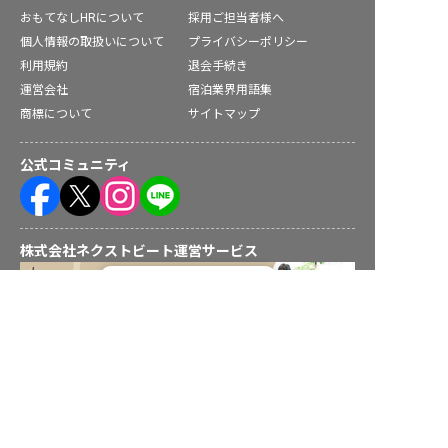
おもてなしHRについて
採用ご担当者様へ
個人情報の取扱いについて
プライバシーポリシー
利用規約
退会手続き
運営会社
宿泊業界用語集
商標について
サイトマップ
公式コミュニティ
株式会社ネクストビート運営サービス
転職フルサポート実施中！
サポートに申し込む
保育業界の求職者様向けサービス
保育士バンク！ - 日本最大級。保育士・幼稚園教諭向け転職支
援サイト
保育士バンク！新卒 - 保育士・幼稚園教諭を目指す「学生向
け」就職活動情報サイト
法人様向けサービス
保育士バンク！コネクト - 保育施設向けの業務支援システム