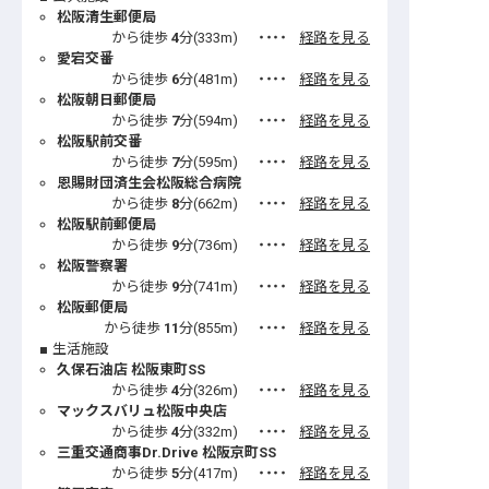
松阪清生郵便局
から徒歩
4
分(
333
m)
・・・・
経路を見る
愛宕交番
から徒歩
6
分(
481
m)
・・・・
経路を見る
松阪朝日郵便局
から徒歩
7
分(
594
m)
・・・・
経路を見る
松阪駅前交番
から徒歩
7
分(
595
m)
・・・・
経路を見る
恩賜財団済生会松阪総合病院
から徒歩
8
分(
662
m)
・・・・
経路を見る
松阪駅前郵便局
から徒歩
9
分(
736
m)
・・・・
経路を見る
松阪警察署
から徒歩
9
分(
741
m)
・・・・
経路を見る
松阪郵便局
から徒歩
11
分(
855
m)
・・・・
経路を見る
生活施設
久保石油店 松阪東町SS
から徒歩
4
分(
326
m)
・・・・
経路を見る
マックスバリュ松阪中央店
から徒歩
4
分(
332
m)
・・・・
経路を見る
三重交通商事Dr.Drive 松阪京町SS
から徒歩
5
分(
417
m)
・・・・
経路を見る