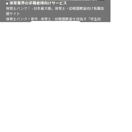
保育業界の求職者様向けサービス
保育士バンク！ - 日本最大級。保育士・幼稚園教諭向け転職支
援サイト
保育士バンク！新卒 - 保育士・幼稚園教諭を目指す「学生向
転職フルサポート実施中！
け」就職活動情報サイト
法人様向けサービス
サポートに申し込む
保育士バンク！コネクト - 保育施設向けの業務支援システム
保育士バンク！パレット - 保育施設専門の職員マネジメントツ
ール
保育士バンク！ウェブパック - 保育施設向けホームページ制作
保育士バンク！総研 - 保育園経営や保育の実務に活かせる有益
な情報発信サイト
育児者様向けサービス
KIDSNA STYLE - 「育てるを考える」子育て情報メディア
KIDSNAシッター - ベビーシッターサービス
KIDSNA園ナビ - 保育園・幼稚園検索
ホテル業界・飲食業界の求職者様向けサービス
おもてなしHR - 宿泊業界専門の就職・転職支援サービス
FURUMAU - 調理師専門の就職・転職支援サービス
Hospitality Careers - シンガポールの宿泊・飲食専門転職支援
サービス
886旅館人力銀行 日本旅館工作 - 日本と台湾の観光業を結ぶ課
題解決型プラットフォーム
886旅館人力銀行 台湾旅館工作 - 台湾宿泊業界専門の就職・転
職支援プラットフォーム