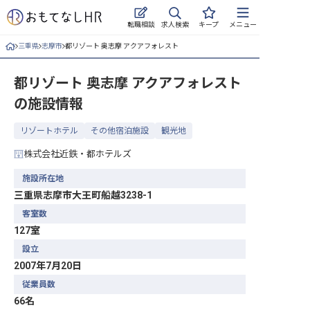
求人検索
転職相談
キープ
メニュー
三重県
志摩市
都リゾート 奥志摩 アクアフォレスト
ログイン
都リゾート 奥志摩 アクアフォレスト
求人・施設を探す
の施設情報
キープした求人
リゾートホテル
その他宿泊施設
観光地
就職・転職 合同説明会
株式会社近鉄・都ホテルズ
おもてなしHRについて
施設所在地
三重県志摩市大王町船越3238-1
ご利用の流れ
客室数
127室
よくある質問
設立
2007年7月20日
ホテル・宿泊業界情報コラム
従業員数
66名