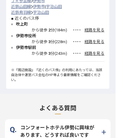
ＪＲ参宮線
伊勢市
近鉄山田線
伊勢市
宇治山田
近鉄鳥羽線
宇治山田
近くのバス停
吹上町
から徒歩
2
分(
184
m)
・・・・
経路を見る
伊勢市役所
から徒歩
3
分(
228
m)
・・・・
経路を見る
伊勢市駅前
から徒歩
3
分(
243
m)
・・・・
経路を見る
※
『周辺施設』
『近くのバス停』
の利用にあたっては、当該
自治体や運営バス会社のHP等より最新情報をご確認くださ
い。
よくある質問
コンフォートホテル伊勢に興味が
あります、どうすれば良いです