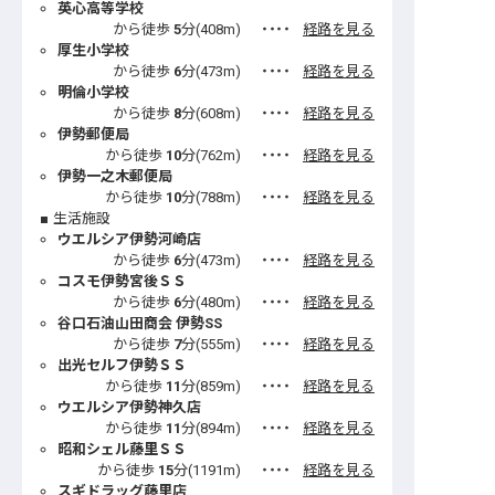
英心高等学校
から徒歩
5
分(
408
m)
・・・・
経路を見る
厚生小学校
から徒歩
6
分(
473
m)
・・・・
経路を見る
明倫小学校
から徒歩
8
分(
608
m)
・・・・
経路を見る
伊勢郵便局
から徒歩
10
分(
762
m)
・・・・
経路を見る
伊勢一之木郵便局
から徒歩
10
分(
788
m)
・・・・
経路を見る
生活施設
ウエルシア伊勢河崎店
から徒歩
6
分(
473
m)
・・・・
経路を見る
コスモ伊勢宮後ＳＳ
から徒歩
6
分(
480
m)
・・・・
経路を見る
谷口石油山田商会 伊勢SS
から徒歩
7
分(
555
m)
・・・・
経路を見る
出光セルフ伊勢ＳＳ
から徒歩
11
分(
859
m)
・・・・
経路を見る
ウエルシア伊勢神久店
から徒歩
11
分(
894
m)
・・・・
経路を見る
昭和シェル藤里ＳＳ
から徒歩
15
分(
1191
m)
・・・・
経路を見る
スギドラッグ藤里店