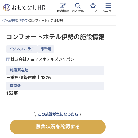
求人検索
転職相談
キープ
メニュー
三重県
伊勢市
コンフォートホテル伊勢
ログイン
コンフォートホテル伊勢
の施設情報
求人・施設を探す
ビジネスホテル
市街地
キープした求人
株式会社チョイスホテルズジャパン
就職・転職 合同説明会
施設所在地
三重県伊勢市吹上1326
おもてなしHRについて
客室数
153室
ご利用の流れ
よくある質問
この施設が気になったら
ホテル・宿泊業界情報コラム
募集状況を確認する