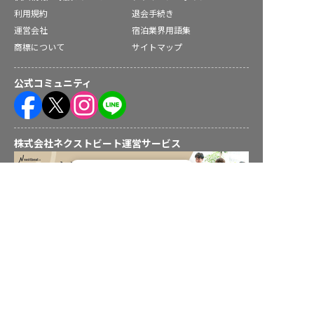
利用規約
退会手続き
運営会社
宿泊業界用語集
商標について
サイトマップ
公式コミュニティ
株式会社ネクストビート運営サービス
転職フルサポート実施中！
サポートに申し込む
保育業界の求職者様向けサービス
保育士バンク！ - 日本最大級。保育士・幼稚園教諭向け転職支
援サイト
保育士バンク！新卒 - 保育士・幼稚園教諭を目指す「学生向
け」就職活動情報サイト
法人様向けサービス
保育士バンク！コネクト - 保育施設向けの業務支援システム
保育士バンク！パレット - 保育施設専門の職員マネジメントツ
ール