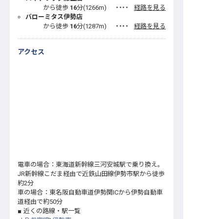
から徒歩
16
分(
1266
m)
・・・・
経路を見る
バローミタス伊勢店
から徒歩
16
分(
1287
m)
・・・・
経路を見る
アクセス
電車の場合：東海道新幹線三河安城駅で乗り換え。
JR新幹線こだま経由で近鉄山田線伊勢市駅から徒歩
約2分
車の場合：東名阪自動車道伊勢関ICから伊勢自動車
道経由で約50分
近くの路線・駅一覧