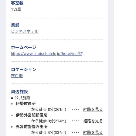
客室数
153室
業態
ビジネスホテル
ホームページ
https://www.choicehotels.jp/hotel/ise/
ロケーション
市街地
周辺施設
公共施設
伊勢市役所
から徒歩
3
分(
261
m)
・・・・
経路を見る
伊勢外宮前郵便局
から徒歩
3
分(
274
m)
・・・・
経路を見る
外宮前警備派出所
から徒歩
4
分(
334
m)
・・・・
経路を見る