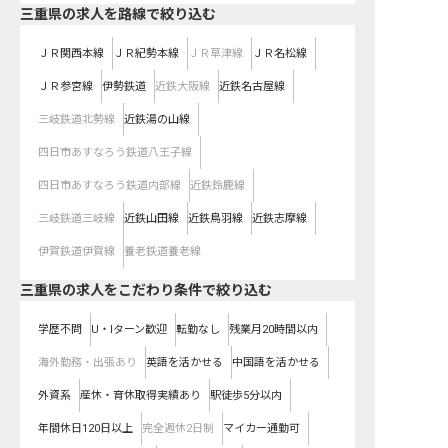
三重県
の求人を路線で絞り込む
ＪＲ関西本線
ＪＲ紀勢本線
ＪＲ草津線
ＪＲ名松線
ＪＲ参宮線
伊勢鉄道
近鉄大阪線
近鉄名古屋線
三岐鉄道北勢線
近鉄湯の山線
四日市あすなろう鉄道八王子線
四日市あすなろう鉄道内部線
近鉄鈴鹿線
三岐鉄道三岐線
近鉄山田線
近鉄鳥羽線
近鉄志摩線
伊賀鉄道伊賀線
養老鉄道養老線
三重県の求人をこだわり条件で絞り込む
学歴不問
U・Iターン歓迎
転勤なし
残業月20時間以内
海外勤務・出張あり
英語を活かせる
中国語を活かせる
外資系
産休・育休取得実績あり
駅徒歩5分以内
年間休日120日以上
完全週休2日制
マイカー通勤可