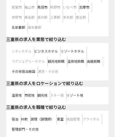
尾鷲市
亀山市
鳥羽市
熊野市
いなべ市
志摩市
伊賀市
桑名郡
員弁郡
三重郡
多気郡
度会郡
北牟婁郡
南牟婁郡
三重県の求人を業態で絞り込む
シティホテル
ビジネスホテル
リゾートホテル
ラグジュアリーホテル
観光地旅館
温泉地旅館
高級旅館
その他宿泊施設
運営・その他
三重県の求人をロケーションで絞り込む
温泉地
市街地
観光地
スキー場
リゾート地
三重県の求人を職種で絞り込む
宿泊
料飲
調理（調理師）
客室
施設管理
ブライダル
管理部門・その他