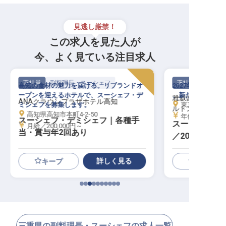
見逃し厳禁！
この求人を見た人が
今、よく見ている注目求人
正社員
副料理長・スーシェフ
正社員
高知の食材の魅力を届ける。リブランドオ
2027年、生ま
ープンを迎えるホテルで、スーシェフ・デ
、新たな歴史を担
雅叙園東京 LX
ANAクラウンプラザホテル高知
ミシェフを募集します。
東京都目黒区下目
ルトングループ
高知県高知市本町4-2-50
年俸／3,200,0
スーシェフ・デミシェフ｜各種手
スーシェフ・
月給／200,000円～
当・賞与年2回あり
／2027年開
東京初進出
詳しく見る
キープ
三重県の副料理長・スーシェフの求人一覧