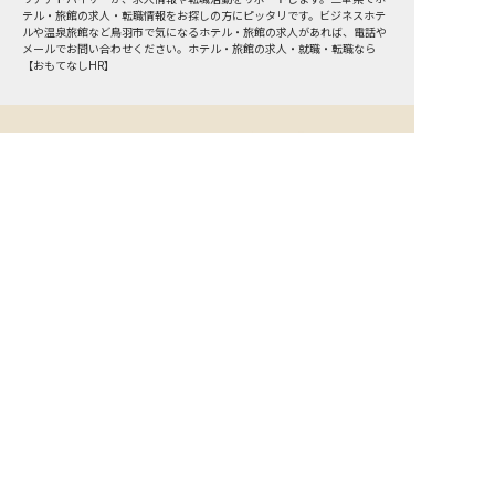
テル・旅館の求人・転職情報をお探しの方にピッタリです。ビジネスホテ
ルや温泉旅館など
鳥羽市
で気になるホテル・旅館の求人があれば、電話や
メールでお問い合わせください。ホテル・旅館の求人・就職・転職なら
【おもてなしHR】
おもてなしHR
が
あなたのお仕事探しを
お手伝いします！
サポート登録後の流れ
サポート

電話で

マッチする

企業と

内定

登録
ヒアリング
求人をご紹介
面接
入社
宿泊業界専任のキャリアアドバイザーがあなたの転
職活動を徹底サポート!
納得できる転職先をご提案いたします。