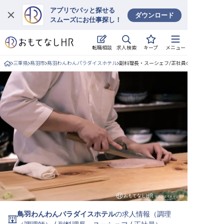
アプリでパッと探せる
ダウンロード
スムーズにお仕事探し！
ログイン
求人検索
転職相談
キープ
メニュー
求人・施設を探す
三重県
鳥羽市
鳥羽わんわんパラダイスホテル
副料理長・スーシェフ/正社員の求人詳細
キープした求人
就職・転職 合同説明会
おもてなしHRについて
ご利用の流れ
よくある質問
ホテル・宿泊業界情報コラム
鳥羽わんわんパラダイスホテル
の求人情報（
調理