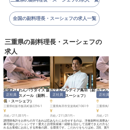
全国の副料理長・スーシェフの求人一覧
三重県の副料理長・スーシェフの
求人
松阪わんわんパラダイス 森
ホテルアルティア鳥羽
（
副
ホテルアルティア
正社員
正社員
正社員
のホテルスメール
（
副料理
料理長・スーシェフ
）
料理長・スーシェ
長・スーシェフ
）
三重県松阪市飯高町森2296-1
三重県鳥羽市安楽島町1061-9
三重県鳥羽市安楽島町106
月給／211,051円～
月給／211,051円～
月給／211,051円～
調理師免許をお持ちの方であれば応
あなたにお任せするのは、洋食副料
社員寮あり！これから新
募可能なポジションです！愛犬と訪
理長候補！経験を活かして活躍でき
えの方も安心して働けま
れるお客様にお出しする和食の調理
る環境です。こだわりをちりばめた
2回、賞与2.2カ月分支給