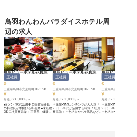
と副料理長としての業務全般をお任
空間で、訪れるお客様に喜ばれる一
をしっかりと評価しお給
せします。就業時間はシフト制で、
皿を提供しませんか？社員寮あり。
たします。お任せするの
年間休日は104日。寮があるのでコ
これから新生活を考えの方や、ふる
理長候補！あなたのキャ
ストを抑えて新生活をスタートさせ
さとに戻ってお仕事がしたい方も安
し、訪れるお客様に喜ば
ることが可能です。マイカー通勤者
心してスタートしていただけます。
提供しませんか？オーシ
には車両維持手当をガソリン代と別
鳥羽わんわんパラダイスホテル周
昇給年2回、賞与2.2カ月分支給！
が望める「ホテルアルテ
に支給します。2.2カ月分の賞与に
頑張りをしっかりと評価しお給与に
羽」。洋室・和洋室・専
加えて年2回の昇給があり、意欲を
反映します。「ホテルアルティア鳥
付きの特別室など、客室
辺の求人
持って仕事に取り組める環境が整っ
羽」は鳥羽湾が一望できるホテルで
ションが豊富なリゾート
ています。※この求人は2024年1月
す。※この求人は2024年1月31日時
す。※この求人は2024年
29日時点の情報です
点の情報です
点の情報です
鳥羽ビューホテル花真珠
鳥羽ビューホテル花真珠
鳥羽ビューホテル
正社員
正社員
正社員
（
和食
）
（
仲居
）
（
フロント
三重県鳥羽市安楽島町1075-98
三重県鳥羽市安楽島町1075-98
三重県鳥羽市安楽島町1075
月給／240,000円～
月給／200,000円～
月給／200,000円～
■20代・30代活躍中 □受賞歴多数
＊旅館×SNSコンテンツが大人気 ＊
＊旅館×SNSコンテンツが
の料理長が手掛ける和会席 ■未経験
20代・30代が活躍する職場 ＊社員
20代・30代活躍中 ＊社
OK □社員寮完備！ 三重県で経験を
寮完備！ ＊色浴衣やバラ風呂など
＊色浴衣やバラ風呂など
積んできた料理長が手掛ける創作和
の楽しい体験etc. 自信を持って働け
験etc. 自信を持って働けて、職場に
会席料理。伊勢志摩の食材を贅沢に
て、職場にくるのが楽しくなる。そ
くるのが楽しくなる。そ
取り入れ、繊細な技をほどこし、五
んな純和風旅館で仲居を募集！未経
の日本旅館でフロントと
感で楽しむ一品に仕上げます。思わ
験や第二新卒の方も大歓迎。おもて
ませんか？20代・30代
ず笑顔になるような一皿をお客様に
なしのプロへと成長しませんか？ …
っており、チームでお客
お届けしませんか？ 社員寮を完備
SNS活用で話題の人気旅館で鳥羽の
のおもてなしを届けてい