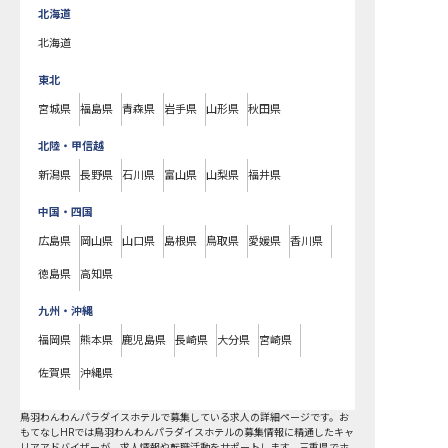
北海道
北海道
東北
宮城県
福島県
青森県
岩手県
山形県
秋田県
北陸・甲信越
新潟県
長野県
石川県
富山県
山梨県
福井県
中国・四国
広島県
岡山県
山口県
島根県
鳥取県
愛媛県
香川県
徳島県
高知県
九州・沖縄
福岡県
熊本県
鹿児島県
長崎県
大分県
宮崎県
佐賀県
沖縄県
鳥羽わんわんパラダイスホテルで募集している求人の詳細ページです。お
もてなしHRでは鳥羽わんわんパラダイスホテルの募集情報に精通したキャ
リアアドバイザーが、求人情報や転職活動をサポートします。三重県でホ