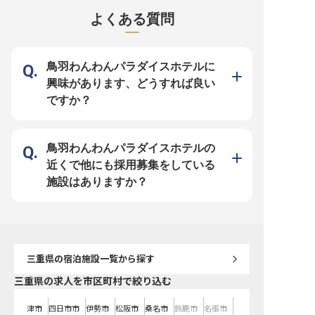
していますので、プロの料理人とし
魅力をお届け！… 旅館文化をお楽し
2024年にリニューアル
て成長したい方は遠方からでもぜひ
みいただける伝統的な面もありなが
階の特別室や赤ちゃん連
よくある質問
ご応募ください。 …食材の宝庫、伊
ら、実はSNS運用を活発的に行なっ
心して旅行を楽しんでい
勢志摩の味をお届け… 伊勢湾が眼下
ており、初投稿の動画はすぐに200
の充実したアメニティも
に広がる「鳥羽ビューホテル花真
万回再生を突破。和装から私服に着
『すべてのお客様を笑顔
珠」。海の幸に恵また土地柄、伊勢
替えバイクで颯爽と帰宅する様子な
マに、旅館もスタッフも
海老や鮑などの高級食材を扱うこと
ど、スタッフの人柄や和やかな旅館
ています。 …SNS活用で話題の人気
ができます。地元食材を知り尽くし
の雰囲気が伝わるユニークな内容
旅館で鳥羽の魅力をお届け
鳥羽わんわんパラダイスホテルに
た料理長とともに様々な調理法で仕
で、ファンを獲得しています。 …
の旅館文化をお楽しみい
上げていくので、日々学びや発見が
『すべてのお客様を笑顔に』がテー
統的な面もありながら、S
興味があります、どうすれば良い
ありますよ。 …SNS活用で話題の人
マです… お客様の憩いの時間が豊か
活発的に行なっており、
気旅館で、鳥羽の魅力をお届け！…
なものとなるよう、様々なおもてな
画はすぐに200万回再生
ですか？
旅館文化をお楽しみいただける伝統
しをご用意しています。2024年に
装から私服に着替えバイ
的な面もありながら、実はSNS運用
リニューアルした最上階の特別室
帰宅する様子など、スタ
を活発的に行なっており、初投稿の
や、赤ちゃん連れの方も安心して旅
や和やかな旅館の雰囲気
動画はすぐに200万回再生を突破。
行を楽しんでいただくための充実し
ニークな内容で、動画を
和装から私服に着替えバイクで颯爽
たアメニティも大変好評！近くで寄
方がご宿泊になっています。 
と帰宅する様子など、スタッフの人
り添う仲居もまた、柔軟なサービス
とトレンドのお仕事が両
鳥羽わんわんパラダイスホテルの
柄や和やかな旅館の雰囲気が伝わる
を通して“憩いの場”を提供します。
点は、鳥羽ビューホテル
ユニークな内容で、ファンを獲得し
ではです！
近くで他にも採用募集をしている
ています。
施設はありますか？
三重県
の宿泊施設一覧から探す
三重県の求人を市区町村で絞り込む
津市
四日市市
伊勢市
松阪市
桑名市
鈴鹿市
名張市