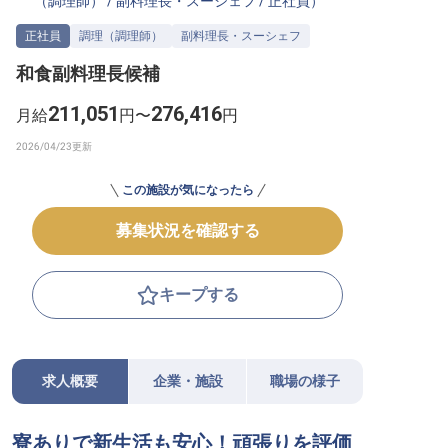
（調理師）
/
副料理長・スーシェフ
/
正社員
）
転職サポートに申し込む
無料
正社員
調理（調理師）
副料理長・スーシェフ
和食副料理長候補
採用をお考えの企業様へ
211,051
276,416
月給
円〜
円
この施設が気になったら
募集状況を確認する
キープする
求人概要
企業・施設
職場の様子
寮ありで新生活も安心！頑張りを評価