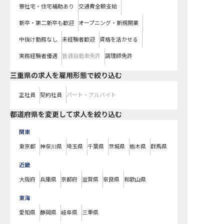
寮社宅・住宅補助あり
交通費全額支給
新卒・第二新卒も歓迎
オープニング・新規開業
中抜け勤務なし
未経験者歓迎
資格を活かせる
実務経験者優遇
普通自動車免許
調理師免許
三重県の求人を雇用形態で絞り込む
正社員
契約社員
パート・アルバイト
都道府県を変更して求人を絞り込む
関東
東京都
神奈川県
埼玉県
千葉県
茨城県
栃木県
群馬県
近畿
大阪府
兵庫県
京都府
滋賀県
奈良県
和歌山県
東海
愛知県
静岡県
岐阜県
三重県