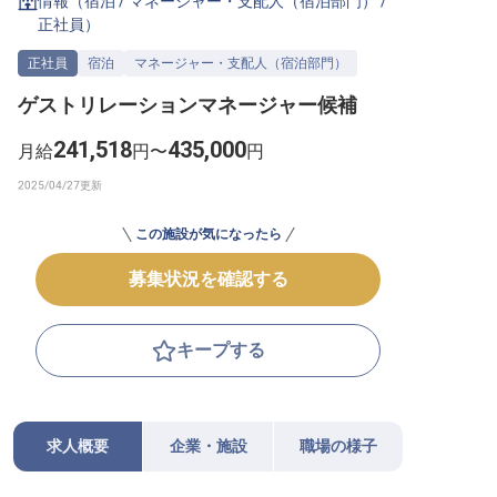
情報（
宿泊
/
マネージャー・支配人（宿泊部門）
/
正社員
）
転職サポートに申し込む
無料
正社員
宿泊
マネージャー・支配人（宿泊部門）
採用をお考えの企業様へ
ゲストリレーションマネージャー候補
241,518
435,000
月給
円〜
円
この施設が気になったら
募集状況を確認する
キープする
求人概要
企業・施設
職場の様子