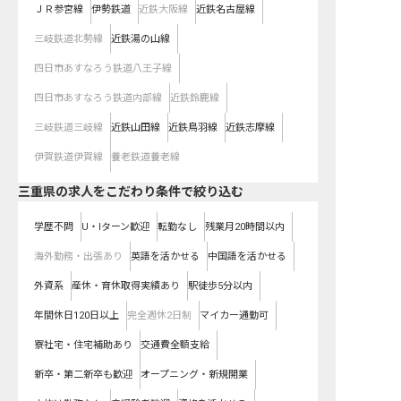
ＪＲ参宮線
伊勢鉄道
近鉄大阪線
近鉄名古屋線
三岐鉄道北勢線
近鉄湯の山線
四日市あすなろう鉄道八王子線
四日市あすなろう鉄道内部線
近鉄鈴鹿線
三岐鉄道三岐線
近鉄山田線
近鉄鳥羽線
近鉄志摩線
伊賀鉄道伊賀線
養老鉄道養老線
三重県の求人をこだわり条件で絞り込む
学歴不問
U・Iターン歓迎
転勤なし
残業月20時間以内
海外勤務・出張あり
英語を活かせる
中国語を活かせる
外資系
産休・育休取得実績あり
駅徒歩5分以内
年間休日120日以上
完全週休2日制
マイカー通勤可
寮社宅・住宅補助あり
交通費全額支給
新卒・第二新卒も歓迎
オープニング・新規開業