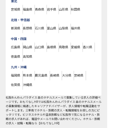
東北
宮城県
福島県
青森県
岩手県
山形県
秋田県
北陸・甲信越
新潟県
長野県
石川県
富山県
山梨県
福井県
中国・四国
広島県
岡山県
山口県
島根県
鳥取県
愛媛県
香川県
徳島県
高知県
九州・沖縄
福岡県
熊本県
鹿児島県
長崎県
大分県
宮崎県
佐賀県
沖縄県
松阪わんわんパラダイス 森のホテルスメールで募集している求人の詳細ペ
ージです。おもてなしHRでは松阪わんわんパラダイス 森のホテルスメール
の募集情報に精通したキャリアアドバイザーが、求人情報や転職活動をサ
ポートします。三重県でホテル・旅館の求人・転職情報をお探しの方にピ
ッタリです。ビジネスホテルや温泉旅館など
松阪市
で気になるホテル・旅
館の求人があれば、電話やメールでお問い合わせください。ホテル・旅館
の求人・就職・転職なら【おもてなしHR】