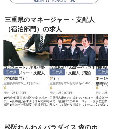
三重県のマネージャー・支配人
（宿泊部門）の求人
コンフォートホテル伊勢
心湯あそび ねぼーや
（
マネ
TEPPANオーベル
正社員
正社員
正社員
（
マネージャー・支配人
ージャー・支配人（宿泊部
CaroCaro 鳥羽浦
（宿泊部門）
）
門）
）
ネージャー・支配
三重県伊勢市吹上1丁目3-26
三重県志摩市阿児町甲賀4578-1
部門）
三重県鳥羽市浦村町222
）
月給／284,400円～
月給／250,000円～
月給／250,000円～
■伊勢神宮外宮徒歩5分の好立地ホ
三重県志摩市の心湯あそび ねぼー
株式会社サン・サービス
テル ■夜勤後は必ず明け休みで体調
やで、宿泊部門のマネージャー・支
伊勢志摩TEPPANオーベ
管理 ■借上げ社宅制度で家賃半額以
配人として新たな挑戦をしません
CaroCaro鳥羽浦別邸で
上支援 ■年1回無料宿泊体験で旅の
か？月給250,000円～400,000円の
のマネージャー・支配人
楽しさ実感！ ーー【伊勢の玄関口
正社員として、チェックイン・アウ
躍いただける方を募集し
で心温まるおもてなしを】 伊勢市
ト受付、予約業務、フロント業務管
250,000円〜400,000
駅から徒歩3分、伊勢神宮外宮まで
理、シフト管理を担当していただき
用で、チェックイン・ア
徒歩5分という絶好のロケーショ
ます。旅館・ホテルでの実務経験を
予約業務、フロント業務
ン。 国内外から訪れるお客様に、
松阪わんわんパラダイス 森のホ
活かし、心温まるサービスを提供し
ト管理など多岐にわたる
心地よい滞在をご提供するコンフォ
ましょう。普通自動車免許（AT限
せします。旅館・ホテル