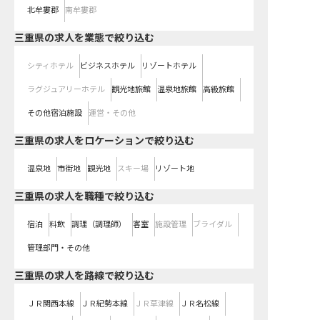
北牟婁郡
南牟婁郡
三重県の求人を業態で絞り込む
シティホテル
ビジネスホテル
リゾートホテル
ラグジュアリーホテル
観光地旅館
温泉地旅館
高級旅館
その他宿泊施設
運営・その他
三重県の求人をロケーションで絞り込む
温泉地
市街地
観光地
スキー場
リゾート地
三重県の求人を職種で絞り込む
宿泊
料飲
調理（調理師）
客室
施設管理
ブライダル
管理部門・その他
三重県
の求人を路線で絞り込む
ＪＲ関西本線
ＪＲ紀勢本線
ＪＲ草津線
ＪＲ名松線