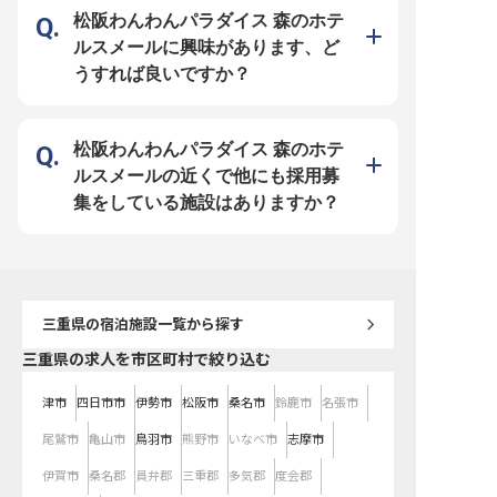
旅館で鳥羽の魅力をお届け！… 日本
ができます。地元食材を
松阪わんわんパラダイス 森のホテ
の旅館文化をお楽しみいただける伝
た料理長とともに様々な
統的な面もありながら、SNS運用を
上げていくので、日々学
ルスメールに興味があります、ど
活発的に行なっており、初投稿の動
ありますよ。 …SNS活用で話題の人
画はすぐに200万回再生を突破。和
気旅館で、鳥羽の魅力を
うすれば良いですか？
装から私服に着替えバイクで颯爽と
旅館文化をお楽しみいた
帰宅する様子など、スタッフの人柄
的な面もありながら、実は
や和やかな旅館の雰囲気が伝わるユ
を活発的に行なっており
ニークな内容で、動画を見た多くの
動画はすぐに200万回再
方がご宿泊になっています。 伝統
和装から私服に着替えバ
とトレンドのお仕事が両方楽しめる
と帰宅する様子など、ス
松阪わんわんパラダイス 森のホテ
点は、鳥羽ビューホテル花真珠なら
柄や和やかな旅館の雰囲
ではです！
ユニークな内容で、ファ
ルスメールの近くで他にも採用募
ています。
集をしている施設はありますか？
三重県
の宿泊施設一覧から探す
三重県の求人を市区町村で絞り込む
津市
四日市市
伊勢市
松阪市
桑名市
鈴鹿市
名張市
尾鷲市
亀山市
鳥羽市
熊野市
いなべ市
志摩市
伊賀市
桑名郡
員弁郡
三重郡
多気郡
度会郡