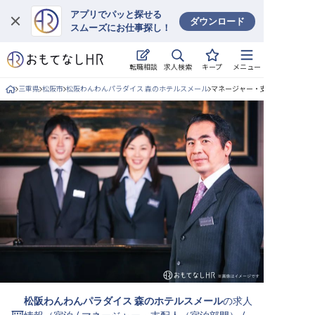
アプリでパッと探せる
ダウンロード
スムーズにお仕事探し！
ログイン
求人検索
転職相談
キープ
メニュー
求人・施設を探す
三重県
松阪市
松阪わんわんパラダイス 森のホテルスメール
マネージャー・支配人（宿泊部門
キープした求人
就職・転職 合同説明会
おもてなしHRについて
ご利用の流れ
よくある質問
ホテル・宿泊業界情報コラム
松阪わんわんパラダイス 森のホテルスメール
の求人