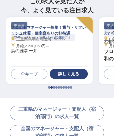
この求人を見た人が
今、よく見ている注目求人
正社員
正社員
フロントマネージャー募集！賞与・リフレ
宝石風呂が誇りの
ッシュ休暇・個室寮ありの好待遇
え、心を読む指揮
マネージャー・支
マネージャー・支配人（宿泊部門）
三重県鳥羽市相差町1522-27
山梨県笛吹市石和
石和常磐ホテル
月給／230,050円～
月給／285,00
浜の雅亭 一井
フロント・接
和の名湯を指揮
万
詳しく見る
キープ
三重県のマネージャー・支配人（宿
泊部門）の求人一覧
全国のマネージャー・支配人（宿
泊部門）の求人一覧