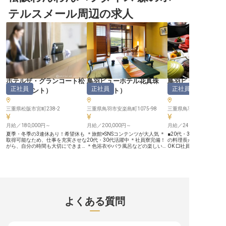
ートホテル伊勢で、おもてなしの心
定可）、英会話ビジネスレベル以上
験をお持ちの方、ホスピ
テルスメール周辺の求人
を形にしませんか？ チェックイ
の方優遇。年齢・学歴不問です。ホ
神を大切にし、美しい環
ン・アウト業務や朝食サービスのご
スピタリティに情熱を持つあなたを
に興味がある方をお待ち
案内など、お客様との触れ合いを大
お待ちしています。※2024年08月
す。普通自動車免許（AT
切にしながら、伊勢の旅の思い出づ
26日時点の情報です
とビジネスレベルの英会
くりをサポート。 旅好きな方な
る方を優遇します。年齢
ら、お客様に地元の魅力をお伝えす
問、あなたの経験を活か
る喜びも感じられる環境です！ ー
しいおもてなしを提供す
ー【ワークライフバランスを大切に
一員になりませんか？※20
する職場環境】 常時2～3名体制で
月26日時点の情報です
残業は月4時間程度、ほぼ定時で帰
宅できるので、プライベートの時間
も充実。 夜勤後は必ず「明け休
ホテルザ・グランコート松
鳥羽ビューホテル花真珠
鳥羽ビューホテル
み」があり、自社開発の眠りやすい
正社員
正社員
正社員
阪
（
フロント
）
（
フロント
）
（
和食
）
枕や仮眠室のシャワーで夜勤の負担
も軽減！ 借上げ社宅制度では家賃
半額＋転勤サポート手当（計95～
125％相当）の支援もあり、単身で
三重県松阪市宮町238-2
三重県鳥羽市安楽島町1075-98
三重県鳥羽市安楽島町1075
も家族でも安心して働けます。 さ
らに全国のグループホテルに年1回
月給／180,000円～
月給／200,000円～
月給／240,000円～
無料宿泊できる制度もあり、旅好き
な方には嬉しい特典です。 未経験
夏季・冬季の3連休あり！希望休も
＊旅館×SNSコンテンツが大人気 ＊
■20代・30代活躍中 □
からでもしっかりとしたキャリアパ
取得可能なため、仕事を充実させな
20代・30代活躍中 ＊社員寮完備！
の料理長が手掛ける和会席
スで成長できる環境をご用意してい
がら、自分の時間も大切にできま
＊色浴衣やバラ風呂などの楽しい体
OK □社員寮完備！ 三重県で経験を
ます！ ※2025年08月22日時点の情
す。夜勤は専属のスタッフもいるた
験etc. 自信を持って働けて、職場に
積んできた料理長が手掛
報です
め、週1回程度と少なめで生活リズ
くるのが楽しくなる。そんな純和風
会席料理。伊勢志摩の食
ムを大幅に乱すことなく働けます。
の日本旅館でフロントとして活躍し
取り入れ、繊細な技をほ
もちろんフロント未経験の方も歓
ませんか？20代・30代が中心とな
感で楽しむ一品に仕上げ
迎！慣れるまでしっかりとサポート
っており、チームでお客様に心から
ず笑顔になるような一皿
するので、安心してお仕事をスター
のおもてなしを届けています！
お届けしませんか？ 社員
トできます。ホテルザ・グランコー
2024年にリニューアルされた最上
していますので、プロの
ト松阪は、無料の朝食やマッサージ
階の特別室や赤ちゃん連れの方も安
て成長したい方は遠方か
よくある質問
チェア付きの広い客室が好評のビジ
心して旅行を楽しんでいただくため
ご応募ください。 …食材の宝庫、伊
ネスホテルです。※この求人は2022
の充実したアメニティも大変好評！
勢志摩の味をお届け… 伊
年2月3日時点の情報です
『すべてのお客様を笑顔に』をテー
に広がる「鳥羽ビューホ
マに、旅館もスタッフも日々成長し
珠」。海の幸に恵また土
ています。 …SNS活用で話題の人気
海老や鮑などの高級食材