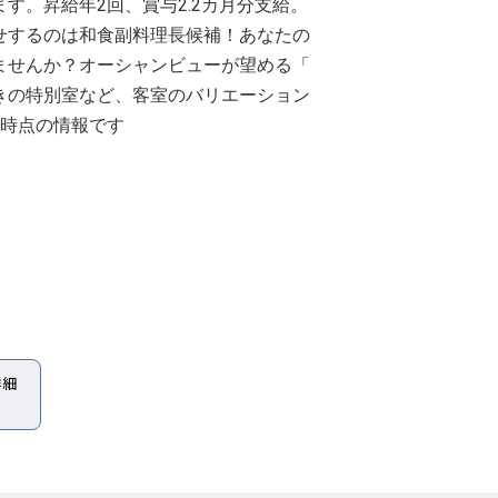
す。昇給年2回、賞与2.2カ月分支給。
せするのは和食副料理長候補！あなたの
ませんか？オーシャンビューが望める「
きの特別室など、客室のバリエーション
日時点の情報です
詳細