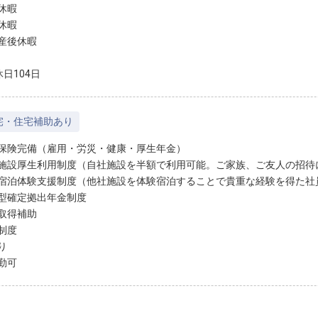
休暇
休暇
産後休暇
日104日
宅・住宅補助あり
保険完備（雇用・労災・健康・厚生年金）
施設厚生利用制度（自社施設を半額で利用可能。ご家族、ご友人の招待
宿泊体験支援制度（他社施設を体験宿泊することで貴重な経験を得た社
型確定拠出年金制度
取得補助
制度
り
勤可