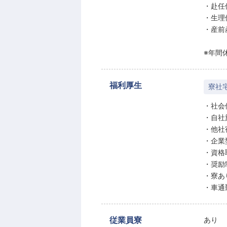
・赴任
・生理
・産前
※年間休
福利厚生
寮社
・社会
・自社
・他社
・企業
・資格
・奨励
・寮あ
・車通
従業員寮
あり