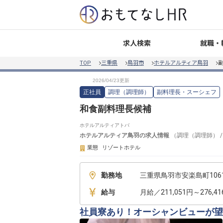
就職・
求人検索
TOP
三重県
鳥羽市
ホテルアルティア鳥羽
正社員
調理（調理師）
副料理長・スーシェフ
和食副料理長候補
ホテルアルティアトバ
ホテルアルティア鳥羽
の求人情報
（
調理（調理師）
業態
リゾートホテル
勤務地
三重県鳥羽市安楽島町1061
給与
月給／211,051円～276,4
社員寮あり！オーシャンビューが望