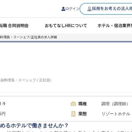
採用をお考えの法人
ログイン
転職 合同説明会
おもてなしHRについて
ホテル・宿泊業界
副料理長・スーシェフ/正社員の求人詳細
/
副料理長・スーシェフ
/
正社員
）
-9
職種
調理（調理師） 
16円
業態
リゾートホテル
めるホテルで働きませんか？