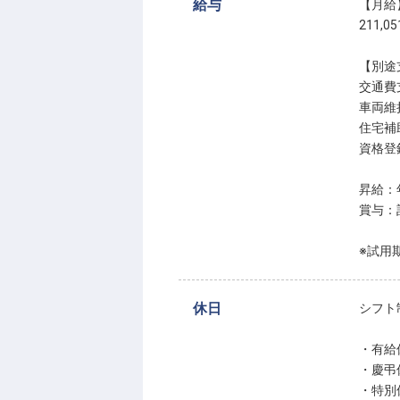
給与
【月給
211,0
【別途
交通費支
車両維
住宅補
資格
昇給：
賞与：
※試用
休日
シフト
・有給
・慶弔
・特別