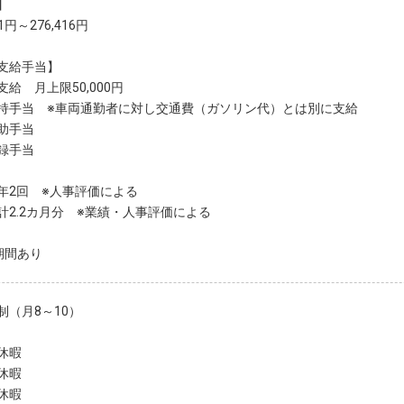
】
51円～276,416円
支給手当】
給 月上限50,000円
持手当 ※車両通勤者に対し交通費（ガソリン代）とは別に支給
助手当
登録手当
年2回 ※人事評価による
計2.2カ月分 ※業績・人事評価による
期間あり
制（月8～10）
休暇
休暇
休暇