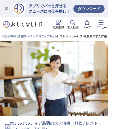
アプリでパッと探せる
ダウンロード
スムーズにお仕事探し！
ログイン
求人検索
転職相談
キープ
メニュー
求人・施設を探す
三重県
鳥羽市
ホテルアルティア鳥羽
レストランサービス/正社員の求人詳細
キープした求人
就職・転職 合同説明会
おもてなしHRについて
ご利用の流れ
よくある質問
ホテル・宿泊業界情報コラム
ホテルアルティア鳥羽
の求人情報（
料飲
/
レストラ