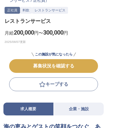
ンサービス
/
正社員
）
転職サポートに申し込む
無料
正社員
料飲
レストランサービス
レストランサービス
採用をお考えの企業様へ
200,000
300,000
月給
円〜
円
この施設が気になったら
募集状況を確認する
キープする
求人概要
企業・施設
海の恵みとゲストの笑顔をつなぐ、あ