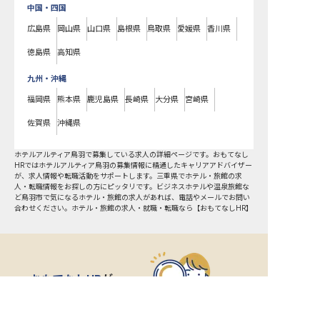
中国・四国
広島県
岡山県
山口県
島根県
鳥取県
愛媛県
香川県
徳島県
高知県
九州・沖縄
福岡県
熊本県
鹿児島県
長崎県
大分県
宮崎県
佐賀県
沖縄県
ホテルアルティア鳥羽で募集している求人の詳細ページです。おもてなし
HRではホテルアルティア鳥羽の募集情報に精通したキャリアアドバイザー
が、求人情報や転職活動をサポートします。三重県でホテル・旅館の求
人・転職情報をお探しの方にピッタリです。ビジネスホテルや温泉旅館な
ど
鳥羽市
で気になるホテル・旅館の求人があれば、電話やメールでお問い
合わせください。ホテル・旅館の求人・就職・転職なら【おもてなしHR】
おもてなしHR
が
あなたのお仕事探しを
お手伝いします！