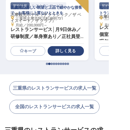
契約社員
レストランサービス
契約社員
英虞湾の美しい眺望と上品で細やかな接客
地中海の街並みを
で、お客様に上質なひとときを
トランで、口福で
志摩観光ホテル（ザ クラシック／ザ ベ
志摩地中海村
三重県志摩市阿児町神明731
三重県志摩市浜島
イスイート／ザ クラブ）
月給／200,000円～
月給／180,00
レストランサー
レストランサービス│月9日休み／
個室単身寮／
研修制度／単身寮あり／正社員登
暇年2回
用あり
詳しく見る
キープ
三重県のレストランサービスの求人一覧
全国のレストランサービスの求人一覧