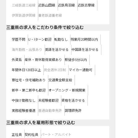
三岐鉄道三岐線
近鉄山田線
近鉄鳥羽線
近鉄志摩線
伊賀鉄道伊賀線
養老鉄道養老線
三重県の求人をこだわり条件で絞り込む
学歴不問
U・Iターン歓迎
転勤なし
残業月20時間以内
海外勤務・出張あり
英語を活かせる
中国語を活かせる
外資系
産休・育休取得実績あり
駅徒歩5分以内
年間休日120日以上
完全週休2日制
マイカー通勤可
寮社宅・住宅補助あり
交通費全額支給
新卒・第二新卒も歓迎
オープニング・新規開業
中抜け勤務なし
未経験者歓迎
資格を活かせる
実務経験者優遇
普通自動車免許
調理師免許
三重県の求人を雇用形態で絞り込む
正社員
契約社員
パート・アルバイト