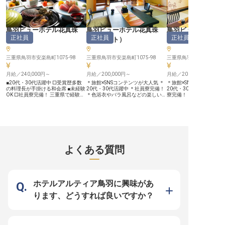
するサービスを心がけています。
きめ細やかなサービスを提供するこ
お客様に、心尽くしのお
あなたの「おもてなしの心」が、お
とで、忘れられない思い出作りに貢
感動をお届けしています。
客様の旅の思い出をより一層輝かせ
献できます。 ーー【安心して長く
しい環境で、あなたのお
ます。 経験を活かし、お客様の笑
働ける、充実した環境】 社会保険
心を存分に発揮してください
顔を直接感じられるやりがいのある
完備はもちろん、家族手当や育児・
ー【安心して長く働ける
鳥羽ビューホテル花真珠
鳥羽ビューホテル花真珠
鳥羽ビューホテル
仕事です。 ーー【安心して長く働
介護休業制度など、ライフステージ
ート体制】 当施設では、
正社員
正社員
正社員
ける環境と、成長を支えるサポー
の変化にも対応できる福利厚生が充
が安心して長く活躍でき
（
和食
）
（
フロント
）
（
仲居
）
ト】 当施設では、従業員が安心し
実しています。 従業員割引制度や
りに力を入れています。 月
て長く働けるよう、充実した福利厚
制服貸与もあり、安心して長く働け
の休日と年間111日の休
生とサポート体制を整えています。
る環境です。チームワークを大切に
産前産後・育児休暇は取
三重県鳥羽市安楽島町1075-98
三重県鳥羽市安楽島町1075-98
三重県鳥羽市安楽島町1075
従業員寮・社宅を完備しており、遠
する職場で、先輩スタッフが丁寧に
率ともに100%を誇り、
方からの転職や新生活を始める方も
サポートしますので、経験が浅い方
ージの変化にも柔軟に対
安心してスタートできます。 月給
月給／240,000円～
もご安心ください。 お客様の喜び
月給／200,000円～
月15,000円で利用でき
月給／200,000円～
200,000円からの安定した給与に加
を自身の成長へと繋げながら、キャ
寮も完備しており、遠方
■20代・30代活躍中 □受賞歴多数
＊旅館×SNSコンテンツが大人気 ＊
＊旅館×SNSコンテンツが
え、年2回の賞与や年1回の昇給
リアを築いていける職場です。
募も歓迎いたします。 社
の料理長が手掛ける和会席 ■未経験
20代・30代活躍中 ＊社員寮完備！
20代・30代が活躍する職
で、あなたの頑張りをしっかりと評
備はもちろん、あなたの
OK □社員寮完備！ 三重県で経験を
＊色浴衣やバラ風呂などの楽しい体
寮完備！ ＊色浴衣やバラ
価します。 社会保険完備はもちろ
を全力でサポートする体
積んできた料理長が手掛ける創作和
験etc. 自信を持って働けて、職場に
の楽しい体験etc. 自信を持って働け
ん、従業員食堂や育児・介護休業制
います。
会席料理。伊勢志摩の食材を贅沢に
くるのが楽しくなる。そんな純和風
て、職場にくるのが楽し
度など、ライフステージの変化にも
取り入れ、繊細な技をほどこし、五
の日本旅館でフロントとして活躍し
んな純和風旅館で仲居を
対応できる環境です。 おもてなし
感で楽しむ一品に仕上げます。思わ
ませんか？20代・30代が中心とな
験や第二新卒の方も大歓
のプロとして、共に成長していきま
ず笑顔になるような一皿をお客様に
っており、チームでお客様に心から
なしのプロへと成長しませ
しょう。 ※2026年02月06日時点の
お届けしませんか？ 社員寮を完備
のおもてなしを届けています！
SNS活用で話題の人気旅
情報です
していますので、プロの料理人とし
2024年にリニューアルされた最上
魅力をお届け！… 旅館文
て成長したい方は遠方からでもぜひ
階の特別室や赤ちゃん連れの方も安
みいただける伝統的な面
よくある質問
ご応募ください。 …食材の宝庫、伊
心して旅行を楽しんでいただくため
ら、実はSNS運用を活発
勢志摩の味をお届け… 伊勢湾が眼下
の充実したアメニティも大変好評！
ており、初投稿の動画はす
に広がる「鳥羽ビューホテル花真
『すべてのお客様を笑顔に』をテー
万回再生を突破。和装か
珠」。海の幸に恵また土地柄、伊勢
マに、旅館もスタッフも日々成長し
替えバイクで颯爽と帰宅
海老や鮑などの高級食材を扱うこと
ています。 …SNS活用で話題の人気
ど、スタッフの人柄や和
ができます。地元食材を知り尽くし
旅館で鳥羽の魅力をお届け！… 日本
の雰囲気が伝わるユニー
ホテルアルティア鳥羽に興味があ
た料理長とともに様々な調理法で仕
の旅館文化をお楽しみいただける伝
で、ファンを獲得しています
上げていくので、日々学びや発見が
統的な面もありながら、SNS運用を
『すべてのお客様を笑顔
ります、どうすれば良いですか？
ありますよ。 …SNS活用で話題の人
活発的に行なっており、初投稿の動
マです… お客様の憩いの
気旅館で、鳥羽の魅力をお届け！…
画はすぐに200万回再生を突破。和
なものとなるよう、様々
旅館文化をお楽しみいただける伝統
装から私服に着替えバイクで颯爽と
しをご用意しています。2
的な面もありながら、実はSNS運用
帰宅する様子など、スタッフの人柄
リニューアルした最上階
を活発的に行なっており、初投稿の
や和やかな旅館の雰囲気が伝わるユ
や、赤ちゃん連れの方も