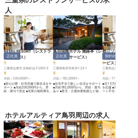
三重県のレストランサービスの求
人
NEMU RESORT
（
レストラ
鳥羽国際ホテル 潮路亭
（
レ
都リゾート 奥志摩 
正社員
正社員
契約社員
ンサービス
）
ストランサービス
）
フォレスト
ービス
）
三重県志摩市 浜島町迫子2692-3
三重県鳥羽市鳥羽1-23-1
三重県志摩市大王町船越48
月給／200,000円～
月給／182,000円～
月給／170,700円～
■安心の寮・社宅完備で新生活をサ
■住宅手当で新しい生活をサポート
■月1.5万円の独身寮完備
ポート ■月給200,000円から、昇
■月給182,000円から、昇給・賞与
を応援 ■月給170,700
給・賞与で安定 ■充実の福利厚生と
あり ■育児・介護休業制度など福利
ート手当も支給 ■年間休日
従業員割引で安心 ■お客様の笑顔を
厚生充実 ■お客様の心に残るおもて
育休取得率100%で安心 
創るおもてなしの仕事 ーー【心温
なしを追求 ーー【お客様の心に寄
の絶景に囲まれ、心温ま
まるおもてなしで、お客様に最高の
り添う、上質なサービスを】 伊勢
し ーー【伊勢志摩の自然と美食が
感動を】 伊勢志摩の豊かな自然に
志摩の豊かな自然に囲まれた地で、
織りなすおもてなし】 伊
囲まれたこの場所で、お客様に忘れ
お客様に最高のひとときを提供する
立公園の豊かな自然に抱
られないひとときを提供しません
ホテルアルティア鳥羽周辺の求人
レストランサービスのお仕事です。
設では、お客様に忘れら
か。 私たちは、訪れるすべての方
フレンチや和食など、多彩なレスト
ときを提供しています。 
に心からくつろいでいただけるよ
ランでテーブルセッティングから配
きな窓から絶景を望むレ
う、細やかな気配りと温かい笑顔を
膳、ドリンク作成まで、幅広い業務
「はまなぎ」では、郷土
大切にしています。 レストランで
を通じてお客様の笑顔を間近で感じ
40種類以上の和洋中ブッ
は、地元の旬の食材を活かした料理
られます。 おもてなしの心を大切
伊勢海老など海の幸を贅
と共に、お客様の特別な時間を演出
にし、お客様一人ひとりに合わせた
会席料理をご用意。訪れ