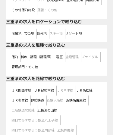
ラグジュアリーホテル
観光地旅館
温泉地旅館
高級旅館
その他宿泊施設
運営・その他
三重県の求人をロケーションで絞り込む
温泉地
市街地
観光地
スキー場
リゾート地
三重県の求人を職種で絞り込む
宿泊
料飲
調理（調理師）
客室
施設管理
ブライダル
管理部門・その他
三重県
の求人を路線で絞り込む
ＪＲ関西本線
ＪＲ紀勢本線
ＪＲ草津線
ＪＲ名松線
ＪＲ参宮線
伊勢鉄道
近鉄大阪線
近鉄名古屋線
三岐鉄道北勢線
近鉄湯の山線
四日市あすなろう鉄道八王子線
四日市あすなろう鉄道内部線
近鉄鈴鹿線