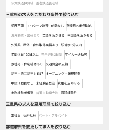
伊賀鉄道伊賀線
養老鉄道養老線
三重県の求人をこだわり条件で絞り込む
学歴不問
U・Iターン歓迎
転勤なし
残業月20時間以内
海外勤務・出張あり
英語を活かせる
中国語を活かせる
外資系
産休・育休取得実績あり
駅徒歩5分以内
年間休日120日以上
完全週休2日制
マイカー通勤可
寮社宅・住宅補助あり
交通費全額支給
新卒・第二新卒も歓迎
オープニング・新規開業
中抜け勤務なし
未経験者歓迎
資格を活かせる
実務経験者優遇
普通自動車免許
調理師免許
三重県の求人を雇用形態で絞り込む
正社員
契約社員
パート・アルバイト
都道府県を変更して求人を絞り込む