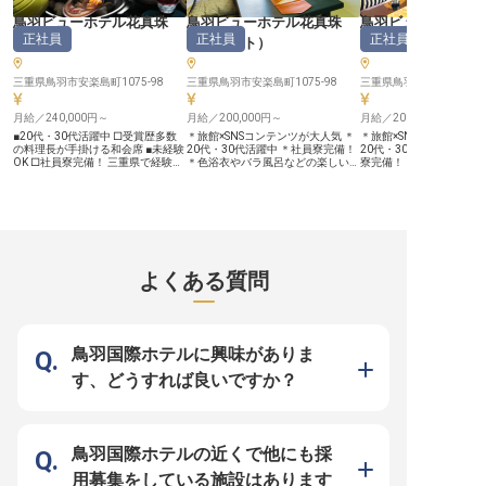
職場です！ ーー【ホスピタリティ
のプロフェッショナルへ】 マネー
鳥羽ビューホテル花真珠
鳥羽ビューホテル花真珠
鳥羽ビューホテル
ジャーとして、スタッフの育成から
正社員
正社員
正社員
収益管理まで、ホテル運営の要とな
（
和食
）
（
フロント
）
（
仲居
）
るポジションです。これまでの経験
を活かしながら、チームを牽引し、
さらなる成長を目指せる環境をご用
三重県鳥羽市安楽島町1075-98
三重県鳥羽市安楽島町1075-98
三重県鳥羽市安楽島町1075
意しています。 シフト制で働きや
すく、夜勤も含めた業務を通じてホ
月給／240,000円～
テル全体を見渡せるスキルが身につ
月給／200,000円～
月給／200,000円～
きます。近鉄グループならではのキ
■20代・30代活躍中 □受賞歴多数
＊旅館×SNSコンテンツが大人気 ＊
＊旅館×SNSコンテンツが
ャリアパスも魅力的！ ホスピタリ
の料理長が手掛ける和会席 ■未経験
20代・30代活躍中 ＊社員寮完備！
20代・30代が活躍する職
ティ業界でのあなたの経験と情熱
OK □社員寮完備！ 三重県で経験を
＊色浴衣やバラ風呂などの楽しい体
寮完備！ ＊色浴衣やバラ
を、ぜひ私たちのチームにお持ちく
積んできた料理長が手掛ける創作和
験etc. 自信を持って働けて、職場に
の楽しい体験etc. 自信を持って働け
ださい！ ※2025年06月20日時点の
会席料理。伊勢志摩の食材を贅沢に
くるのが楽しくなる。そんな純和風
て、職場にくるのが楽し
情報です
取り入れ、繊細な技をほどこし、五
の日本旅館でフロントとして活躍し
んな純和風旅館で仲居を
感で楽しむ一品に仕上げます。思わ
ませんか？20代・30代が中心とな
験や第二新卒の方も大歓
ず笑顔になるような一皿をお客様に
っており、チームでお客様に心から
なしのプロへと成長しませ
お届けしませんか？ 社員寮を完備
のおもてなしを届けています！
SNS活用で話題の人気旅
していますので、プロの料理人とし
2024年にリニューアルされた最上
魅力をお届け！… 旅館文
て成長したい方は遠方からでもぜひ
階の特別室や赤ちゃん連れの方も安
みいただける伝統的な面
よくある質問
ご応募ください。 …食材の宝庫、伊
心して旅行を楽しんでいただくため
ら、実はSNS運用を活発
勢志摩の味をお届け… 伊勢湾が眼下
の充実したアメニティも大変好評！
ており、初投稿の動画はす
に広がる「鳥羽ビューホテル花真
『すべてのお客様を笑顔に』をテー
万回再生を突破。和装か
珠」。海の幸に恵また土地柄、伊勢
マに、旅館もスタッフも日々成長し
替えバイクで颯爽と帰宅
海老や鮑などの高級食材を扱うこと
ています。 …SNS活用で話題の人気
ど、スタッフの人柄や和
ができます。地元食材を知り尽くし
旅館で鳥羽の魅力をお届け！… 日本
の雰囲気が伝わるユニー
鳥羽国際ホテルに興味がありま
た料理長とともに様々な調理法で仕
の旅館文化をお楽しみいただける伝
で、ファンを獲得しています
上げていくので、日々学びや発見が
統的な面もありながら、SNS運用を
『すべてのお客様を笑顔
す、どうすれば良いですか？
ありますよ。 …SNS活用で話題の人
活発的に行なっており、初投稿の動
マです… お客様の憩いの
気旅館で、鳥羽の魅力をお届け！…
画はすぐに200万回再生を突破。和
なものとなるよう、様々
旅館文化をお楽しみいただける伝統
装から私服に着替えバイクで颯爽と
しをご用意しています。2
的な面もありながら、実はSNS運用
帰宅する様子など、スタッフの人柄
リニューアルした最上階
を活発的に行なっており、初投稿の
や和やかな旅館の雰囲気が伝わるユ
や、赤ちゃん連れの方も
動画はすぐに200万回再生を突破。
ニークな内容で、動画を見た多くの
行を楽しんでいただくた
鳥羽国際ホテルの近くで他にも採
和装から私服に着替えバイクで颯爽
方がご宿泊になっています。 伝統
たアメニティも大変好評
と帰宅する様子など、スタッフの人
とトレンドのお仕事が両方楽しめる
り添う仲居もまた、柔軟
用募集をしている施設はあります