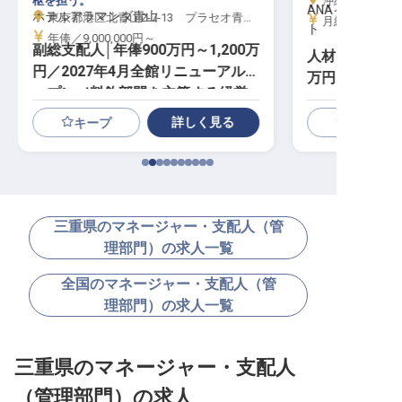
枢を担う。
沖縄県石垣市真栄
ANAインター
ホテルアラマンダ青山
東京都港区北青山2-7-13 プラセオ青山ビル
月給／365,00
ト
年俸／9,000,000円～
副総支配人│年俸900万円～1,200万
人材開発マネー
円／2027年4月全館リニューアルオ
万円～／年休1
ープン／料飲部門を主管する経営
幹部
詳しく見る
キープ
三重県のマネージャー・支配人（管
理部門）の求人一覧
全国のマネージャー・支配人（管
理部門）の求人一覧
三重県のマネージャー・支配人
（管理部門）の求人