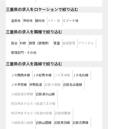
三重県の求人をロケーションで絞り込む
温泉地
市街地
観光地
スキー場
リゾート地
三重県の求人を職種で絞り込む
宿泊
料飲
調理（調理師）
客室
施設管理
ブライダル
管理部門・その他
三重県
の求人を路線で絞り込む
ＪＲ関西本線
ＪＲ紀勢本線
ＪＲ草津線
ＪＲ名松線
ＪＲ参宮線
伊勢鉄道
近鉄大阪線
近鉄名古屋線
三岐鉄道北勢線
近鉄湯の山線
四日市あすなろう鉄道八王子線
四日市あすなろう鉄道内部線
近鉄鈴鹿線
三岐鉄道三岐線
近鉄山田線
近鉄鳥羽線
近鉄志摩線