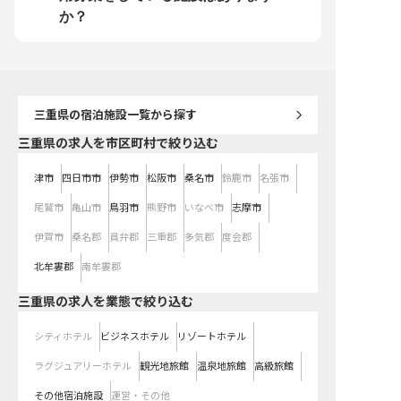
柄や和やかな旅館の雰囲気が伝わる
点は、鳥羽ビューホテル花真珠なら
を通して“憩いの場”を提
ユニークな内容で、ファンを獲得し
ではです！
か？
ています。
三重県
の宿泊施設一覧から探す
三重県の求人を市区町村で絞り込む
津市
四日市市
伊勢市
松阪市
桑名市
鈴鹿市
名張市
尾鷲市
亀山市
鳥羽市
熊野市
いなべ市
志摩市
伊賀市
桑名郡
員弁郡
三重郡
多気郡
度会郡
北牟婁郡
南牟婁郡
三重県の求人を業態で絞り込む
シティホテル
ビジネスホテル
リゾートホテル
ラグジュアリーホテル
観光地旅館
温泉地旅館
高級旅館
その他宿泊施設
運営・その他