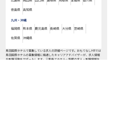
広島県
岡山県
山口県
島根県
鳥取県
愛媛県
香川県
徳島県
高知県
九州・沖縄
福岡県
熊本県
鹿児島県
長崎県
大分県
宮崎県
佐賀県
沖縄県
鳥羽国際ホテルで募集している求人の詳細ページです。おもてなしHRでは
鳥羽国際ホテルの募集情報に精通したキャリアアドバイザーが、求人情報
や転職活動をサポートします。三重県でホテル・旅館の求人・転職情報を
お探しの方にピッタリです。ビジネスホテルや温泉旅館など
鳥羽市
で気に
なるホテル・旅館の求人があれば、電話やメールでお問い合わせくださ
い。ホテル・旅館の求人・就職・転職なら【おもてなしHR】
おもてなしHR
が
あなたのお仕事探しを
お手伝いします！