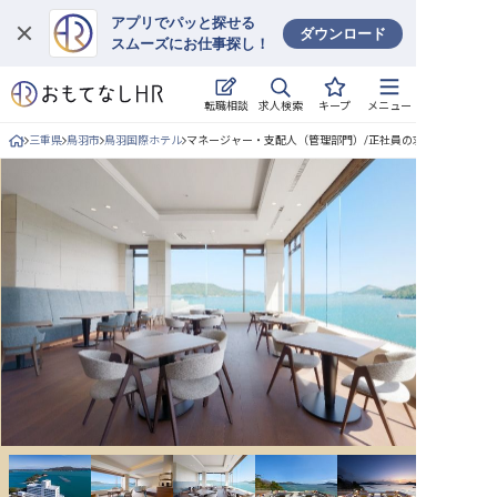
アプリでパッと探せる
ダウンロード
スムーズにお仕事探し！
ログイン
求人検索
転職相談
キープ
メニュー
求人・施設を探す
三重県
鳥羽市
鳥羽国際ホテル
マネージャー・支配人（管理部門）/正社員の求人詳細
キープした求人
就職・転職 合同説明会
おもてなしHRについて
ご利用の流れ
よくある質問
ホテル・宿泊業界情報コラム