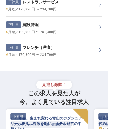
レストランサービス
正社員
月給／173,920円 〜 234,700円
施設管理
正社員
月給／199,900円 〜 287,300円
フレンチ（洋食）
正社員
月給／170,300円 〜 234,700円
見逃し厳禁！
この求人を見た人が
今、よく見ている注目求人
正社員
正社員
2027年春、生まれ変わる青山のラグジュア
世界基準のホスピ
リーホテル。料飲を軸に、ホテル経営の中
代の組織づくりを
マネージャー・支
マネージャー・支配人（管理部門）