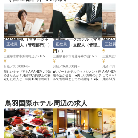
AMANEMU
（
マネージャ
青蓮寺レークホテル
（
マネ
AMANEMU
正社員
正社員
正社員
ー・支配人（管理部門）
）
ージャー・支配人（管理部
ー・支配人（管理
門）
）
三重県志摩市浜島町迫子2165
三重県名張市青蓮寺峯の山1652
三重県志摩市浜島町迫子2
月給／330,000円～
月給／360,000円～
月給／330,000円～
新しいキャリアをAMANEMUで始
■リゾートホテルでマネジメント経
AMANEMUでスパマネ
めませんか？月給33万円以上の安
験を活かせる！ ■美しい湖畔のホテ
してキャリアを飛躍させ
定した収入と、年間108日の休日
ルで管理職としての活躍を！ ■収益
月給33万円以上の優れた
で、仕事とプライベートを両立でき
管理・部下育成のスキルを発揮でき
で、長期的に安心して働
ます。美しい自然に囲まれたリゾー
る環境！ ■車通勤OK！アクセス便
整えています。月額22,0
トで、あなたのスキルを活かしませ
利な立地！ ーー【湖畔の宿で心の
適な従業員寮を利用でき
んか？今回募集するのは、経理部の
おもてなしを創る】 青蓮寺湖を望
スタートもスムーズ。年
アシスタントマネージャー。実務を
む絶景の宿「青蓮寺レークホテル」
108日と多めで、仕事と
こなしながらスタッフのマネジメン
鳥羽国際ホテル周辺の求人
で、あなたのマネジメント力を発揮
トのバランスを大切にで
トも経験できます。数字に強い方
してみませんか？四季折々の自然に
リゾートであなたの経験
や、細かい作業が得意な方、ぜひご
囲まれた当ホテルは、お客様に心か
世界中から訪れるゲスト
応募ください。新たな挑戦を一緒に
らくつろいでいただける空間づくり
時間を提供しましょう。
楽しみましょう！※この求人は2024
を大切にしています。 近鉄グルー
は2024年7月10日時点
年7月10日時点の情報です。
プの一員として、安定した経営基盤
す。
のもと、お客様一人ひとりに寄り添
ったおもてなしを提供。湖畔の美し
い景色とともに、心に残るサービス
を創り上げる喜びを日々感じられる