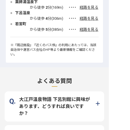
薬師湯温泉下
から徒歩
2
分(
169
m)
・・・・
経路を見る
下呂温泉
から徒歩
4
分(
306
m)
・・・・
経路を見る
若宮町
から徒歩
5
分(
385
m)
・・・・
経路を見る
※
『周辺施設』
『近くのバス停』
の利用にあたっては、当該
自治体や運営バス会社のHP等より最新情報をご確認くださ
い。
よくある質問
大江戸温泉物語 下呂別館に興味が
あります、どうすれば良いです
か？