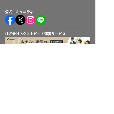
公式コミュニティ
株式会社ネクストビート運営サービス
転職フルサポート実施中！
サポートに申し込む
保育業界の求職者様向けサービス
保育士バンク！ - 日本最大級。保育士・幼稚園教諭向け転職支
援サイト
保育士バンク！新卒 - 保育士・幼稚園教諭を目指す「学生向
け」就職活動情報サイト
法人様向けサービス
保育士バンク！コネクト - 保育施設向けの業務支援システム
保育士バンク！パレット - 保育施設専門の職員マネジメントツ
ール
保育士バンク！ウェブパック - 保育施設向けホームページ制作
保育士バンク！総研 - 保育園経営や保育の実務に活かせる有益
な情報発信サイト
育児者様向けサービス