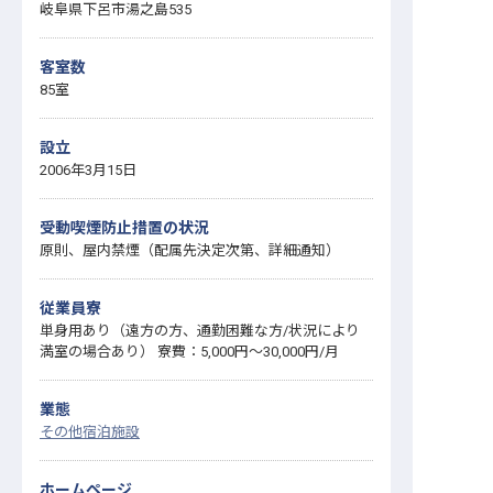
岐阜県下呂市湯之島535
客室数
85室
設立
2006年3月15日
受動喫煙防止措置の状況
原則、屋内禁煙（配属先決定次第、詳細通知）
従業員寮
単身用あり（遠方の方、通勤困難な方/状況により
満室の場合あり） 寮費：5,000円～30,000円/月
業態
その他宿泊施設
ホームページ