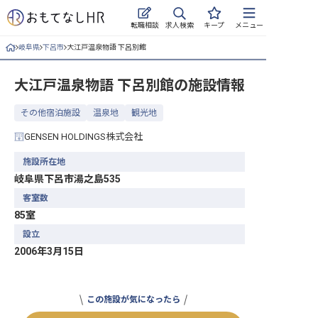
求人検索
転職相談
キープ
メニュー
岐阜県
下呂市
大江戸温泉物語 下呂別館
ログイン
大江戸温泉物語 下呂別館
の施設情報
求人・施設を探す
その他宿泊施設
温泉地
観光地
キープした求人
GENSEN HOLDINGS株式会社
就職・転職 合同説明会
施設所在地
岐阜県下呂市湯之島535
おもてなしHRについて
客室数
85室
ご利用の流れ
設立
よくある質問
2006年3月15日
ホテル・宿泊業界情報コラム
この施設が気になったら