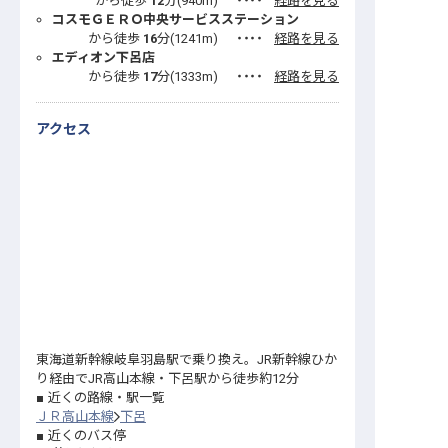
から徒歩
12
分(
940
m)
・・・・
経路を見る
コスモＧＥＲＯ中央サービスステーション
から徒歩
16
分(
1241
m)
・・・・
経路を見る
エディオン下呂店
から徒歩
17
分(
1333
m)
・・・・
経路を見る
アクセス
東海道新幹線岐阜羽島駅で乗り換え。JR新幹線ひか
り経由でJR高山本線・下呂駅から徒歩約12分
近くの路線・駅一覧
ＪＲ高山本線
下呂
近くのバス停