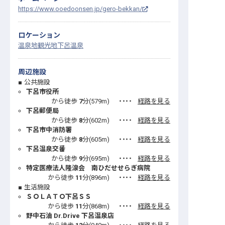
https://www.ooedoonsen.jp/gero-bekkan/
ロケーション
温泉地
観光地
下呂温泉
周辺施設
公共施設
下呂市役所
から徒歩
7
分(
579
m)
・・・・
経路を見る
下呂郵便局
から徒歩
8
分(
602
m)
・・・・
経路を見る
下呂市中消防署
から徒歩
8
分(
605
m)
・・・・
経路を見る
下呂温泉交番
から徒歩
9
分(
695
m)
・・・・
経路を見る
特定医療法人隆湶会 南ひだせせらぎ病院
から徒歩
11
分(
896
m)
・・・・
経路を見る
生活施設
ＳＯＬＡＴＯ下呂ＳＳ
から徒歩
11
分(
868
m)
・・・・
経路を見る
野中石油 Dr.Drive 下呂温泉店