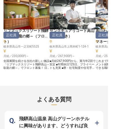
お客様の「ありがとう」の言葉が、
方や営業の基礎からしっかりご指導
何よりの喜びとなるお仕事です。
します。全国有数のホテルブランド
ーー【安定した環境で成長を実感で
である「都ホテル＆リゾーツ」とい
きる職場】 私たちは、従業員一人
う安定基盤のもと、質の高い営業ス
ひとりが安心して長く働ける環境づ
キルを身に付けプロへと成長するチ
くりに力を入れています。 月給
ャンスです！ 【株式会社近鉄・都
225,000円からの安定した収入に加
ホテルズについて】 近畿・東海地
え、年3回の賞与で日頃の頑張りを
方を中心に、東京や米国にもホテル
しっかりと評価。社会保険完備はも
を展開。「繊細な心配りと培われた
リブマックスリゾート飛騨
サンクチュアリコート高山
高山わんわんパラ
ちろん、確定拠出年金制度も導入
品位が生み出す心あたたまる時間」
正社員
正社員
正社員
高山～臥龍の郷～
（
フロン
（
鉄板焼き
）
テル＆コテージ
し、将来の安心もサポートします。
をブランドコンセプトに、お客様か
マイカー通勤も可能で、日々の通勤
ら選ばれるホテルを目指していま
ト
）
マネージャー・シ
もストレスフリー。 経験を活か
す。また、働くスタッフが存分に力
し、お客様との信頼関係を築きなが
岐阜県高山市一之宮町5525
を発揮できるよう、休暇制度や福利
栃木県高山市上岡本町1-124-1
岐阜県高山市丹生川町久手4
ら、あなた自身のキャリアを豊かに
厚生の充実、研修制度や資格取得支
育んでいける場所です。
援制度の整備など、働きやすくスキ
月給／230,000円～
月給／267,900円～
月給／250,000円～
ルも伸ばせる環境づくりにも努めて
います。
全国展開を続ける当社の新しい施設
■月給267,900円から、賞与年2回で
これまで培った調理スキ
「リブマックスリゾート飛騨高山～
安定 ■年間休日125日、プライベー
メント経験やリーダーシ
臥龍の郷～」でフロント募集！ 日
トも充実 ■寮・社宅制度や住宅手当
できる職場です。あなた
本二百名山の一つ、「位山」の麓に
で新生活を応援 ■キャリアアップ支
理長をお任せいたします
佇み、落ち着きをイメージした客室
援も充実、成長を実感 ーー【お客
もご家庭をお持ちの方も
やレストラン。自慢の温泉は広々と
様の心に残るおもてなしを追求】
担を少なくお仕事が始め
した大浴場を始め、自然に囲まれた
高山の美しい自然に囲まれたこの場
賃補助制度をご用意して
桧風呂や岩風呂など種類豊富で、ゆ
所で、お客様に最高の食体験を提供
山わんわんパラダイスホ
っくりと時間が流れる中、位山から
しませんか。 鉄板調理の技術を活
ージは、標高1,300mに
湧き出る鉱泉を満喫できます。ジャ
かし、旬の食材を五感で味わえる一
原のリゾートです。用途
グジーやサウナもあり、満足度の高
皿へと昇華させる喜びを感じていた
べる戸建てのコテージや
よくある質問
い癒し時間をお届けしています。
だけます。お客様の笑顔を直接見ら
客様をお迎えしています
◆安定企業のリブマックスグルー
れる環境で、おもてなしの心を込め
人は2023年6月2日時点
プ！ ◇寮費無料！定期的な出費を
た料理を提供し、忘れられない思い
削減 ◆未経験OK。他業種からのス
出作りに貢献しましょう。 あなた
タッフも多数 ◇年休120日でプラ
の創造性が、お客様の特別なひとと
イベートも充実 ――安定企業なら
きを彩ります。 ーー【安心して長
飛騨高山温泉 高山グリーンホテル
では！働きやすさを追求したサポー
く働ける充実のサポート体制】 私
ト体制 1998年に不動産仲介から始
たちは、従業員一人ひとりが安心し
に興味があります、どうすれば良
め、今ではホテルやマンション、飲
て長く働ける環境を大切にしていま