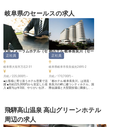
岐阜県のセールスの求人
大垣フォーラムホテル
（
セ
都ホテル 岐阜長良川
（
セー
正社員
正社員
ールス
）
ルス
）
岐阜県大垣市万石2-31
岐阜県岐阜市長良福光2695-2
月給／225,000円～
月給／170,700円～
■お客様に寄り添うホテル営業で活
「都ホテル 岐阜長良川」は清流・
躍 ■月給225,000円から安定した収
長良川の畔に建つシティホテル。国
入 ■賞与は年3回、やりがいを評価
際会議場と大型競技場に隣接し、千
■マイカー通勤可能で通勤も快適 ー
名規模のパーティから十名規模の会
ー【お客様の笑顔を創るおもてなし
食まで、幅広い用途で利用できる各
の舞台】 大垣の地で、お客様の大
種宴会場を備えています。あなたに
切な一日を彩るホテルとして、温か
は、主にホテルの宴会場利用ご提案
いおもてなしを提供しています。
する、セールス業務をお任せしま
宴会や会議、宿泊を通じて、お客様
飛騨高山温泉 高山グリーンホテル
す。 ■近鉄グループの安定基盤♪
の心に残る時間をお届けするのが私
◎24年度の賞与支給実績3カ月分 ◎
たちの使命です。法人や団体のお客
月9日コンスタントに休める ◎近鉄
周辺の求人
様を中心に、時には個人のお客様と
グループ割引あり ◎公傷休暇・子
も深く関わり、それぞれのニーズに
の看護休暇など休暇制度も充実
合わせた最適なプランをご提案。
――未経験の方も大歓迎！挨拶の仕