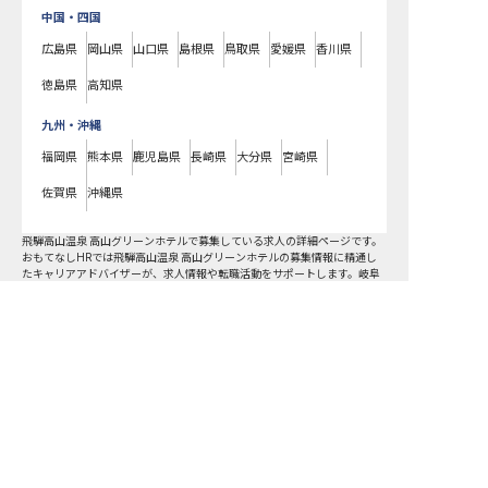
中国・四国
広島県
岡山県
山口県
島根県
鳥取県
愛媛県
香川県
徳島県
高知県
九州・沖縄
福岡県
熊本県
鹿児島県
長崎県
大分県
宮崎県
佐賀県
沖縄県
飛騨高山温泉 高山グリーンホテルで募集している求人の詳細ページです。
おもてなしHRでは飛騨高山温泉 高山グリーンホテルの募集情報に精通し
たキャリアアドバイザーが、求人情報や転職活動をサポートします。岐阜
県でホテル・旅館の求人・転職情報をお探しの方にピッタリです。ビジネ
スホテルや温泉旅館など
高山市
で気になるホテル・旅館の求人があれば、
電話やメールでお問い合わせください。ホテル・旅館の求人・就職・転職
なら【おもてなしHR】
おもてなしHR
が
あなたのお仕事探しを