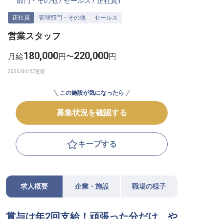
部門・その他
/
セールス
/
正社員
）
転職サポートに申し込む
無料
正社員
管理部門・その他
セールス
営業スタッフ
採用をお考えの企業様へ
180,000
220,000
月給
円〜
円
この施設が気になったら
募集状況を確認する
キープする
求人概要
企業・施設
職場の様子
賞与は年2回支給！頑張った分だけ、や