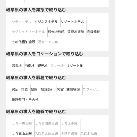
岐阜県の求人を業態で絞り込む
シティホテル
ビジネスホテル
リゾートホテル
ラグジュアリーホテル
観光地旅館
温泉地旅館
高級旅館
その他宿泊施設
運営・その他
岐阜県の求人をロケーションで絞り込む
温泉地
市街地
観光地
スキー場
リゾート地
岐阜県の求人を職種で絞り込む
宿泊
料飲
調理（調理師）
客室
施設管理
ブライダル
管理部門・その他
岐阜県
の求人を路線で絞り込む
ＪＲ中央本線
ＪＲ東海道本線
ＪＲ太多線
ＪＲ高山本線
名鉄名古屋本線
名鉄竹鼻線
名鉄羽島線