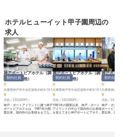
休日113日でプライベートも充実 ■
生活面も安心（月15,000円～） ■グ
まで幅広く活躍 ■ホテル
チームを成長させるやりがいある営
ループホテル優待など福利厚生も充
ャリアを積める環境 ーー【感動を
業職 ーー【お客様の心に響くおも
実！ ーー【淡路島の感動を届ける
創造する宴会セールスの
てなしを創造】 法人のお客様や旅
セールスのプロフェッショナルへ】
お客様の大切な一日を彩
行代理店様へ、心温まるおもてなし
淡路島の美しい自然に囲まれた「グ
ベント。その舞台裏で活
を形にする営業職です。 お客様の
ホテルヒューイット甲子園周辺の
ランドニッコー淡路」で、お客様の
宴会セールスです。企業
ニーズを丁寧に汲み取り、魅力的な
思い出づくりをサポートしません
営業から、お客様のご要
商品プランを企画・提案すること
か？個人セールスとして、魅力的な
りとヒアリングし、最適
求人
で、忘れられない体験を創造するお
宿泊プランの企画・造成からインタ
ご提案。見積・資料作成
手伝いをいたします。 あなたのア
ーネット販売管理まで、幅広い業務
ん、当日のアテンド業務
イデアと情熱が、多くの方々の笑顔
に携わっていただきます。 お客様
お任せします。お客様の
に繋がるやりがいを感じられるでし
一人ひとりのニーズを汲み取り、季
う」の言葉が直接届く、
ょう。 お客様との信頼関係を築
節ごとの特別な体験や感動を提供す
ふれるお仕事です。都ホ
き、共に成長していく喜びを分かち
る。あなたのアイデアや創造力が、
はの上質なおもてなしの
合いませんか。 ーー【働きやすい
多くのお客様の素敵な思い出につな
に、お客様の特別な一日
環境とキャリアアップの機会】 社
がります。おもてなしの心と企画力
り上げていきましょう。 ーー【成
員寮を完備しており、単身の方もご
を活かせるやりがいのあるポジショ
長できる環境で、ホテリ
家族と一緒の方も、安心して新生活
ンです！ ーー【チームで成長し、
第一歩を】 阪神尼崎駅か
をスタートできる環境です。 年俸
あなたらしく輝ける職場環境】
分、梅田からも電車で約
制で安定した収入を得ながら、年1
9:00～18:00を基本としたシフト制
好立地が魅力の「都ホテル
神戸ポートピアホテル
（
調
神戸ポートピアホテル
（
調
神戸ポートピアホ
回の昇給と賞与で日頃の頑張りをし
で、ワークライフバランスも大切に
崎」。近鉄・都ホテルズ
契約社員
契約社員
契約社員
理部門その他
）
理部門その他
）
ストランサービス
っかりと評価いたします。 月9～10
しています！単身用ワンルームタイ
一員として、長年培われ
日の休日や産休育児休暇制度も充実
プの寮も完備（月15,000円～）
スピタリティとブランド
しており、ワークライフバランスを
で、遠方からの就職も安心です。
に、あなたのセールスス
大切にしながら長く活躍できる職場
兵庫県神戸市中央区港島中町6-10-1
退職金制度や確定拠出年金制度など
兵庫県神戸市中央区港島中町6-10-1
に発揮できる環境です。10
兵庫県神戸市中央区港島中町
です。 チームメンバーの成長をサ
将来を見据えた制度も充実！自社ホ
20:00の間でシフト制勤
ポートし、共に高みを目指せる方を
テルやグループホテルの割引優待制
プライベートとの両立も
月給／230,000円～
月給／230,000円～
月給／230,000円～
歓迎いたします。 ※2026年03月06
度もあり、プライベートでもホテル
勤務にも対応しているの
日時点の情報です
ステイを楽しめます。 社員研修制
スタイルに合わせた働き
神戸・ポートアイランドに建つ神戸
1981年の開業以来、神戸・ポート
神戸・ポートアイランド
度も整っており、セールスのプロフ
す。ホテル業界でのキャ
ポートピアホテルは、1981年の開
アイランドの中心で国内外のお客様
ポートピアホテルは、19
ェッショナルとしてのスキルアップ
を目指す方、おもてなし
業以来、国内外のお客様をもてなし
を迎えてきた神戸ポートピアホテ
業以来、国内外のお客様
をしっかりサポート！チームワーク
にしたい方、ぜひ私たち
てきた大型シティホテルです。客室
ル。客室737室、11のレストラン、
た大型シティホテルです。
を大切にしながら、お客様の笑顔の
動を創造していきましょ
737室、11のレストラン、大小の宴
39の宴会場、そして1,702席の国際
室、11のレストラン、大
ために一緒に成長していきましょ
※2025年07月25日時点
会場を擁し、開業50周年に向けて
会議場を備える、神戸を代表する大
場を擁し、神戸のおもて
う！ ※2025年07月02日時点の情報
さらなる成長を目指しています。
型シティホテルです。 【ホテルな
する存在です。 【洋食・和食・中
です
【会席から単品まで、和食の幅を広
らではの多彩な料理に、日々向き合
華。ジャンルを越えて接
げられる日本料理レストラン】 ホ
える厨房】 ブッフェレストランや
磨ける】 ホテル内のレス