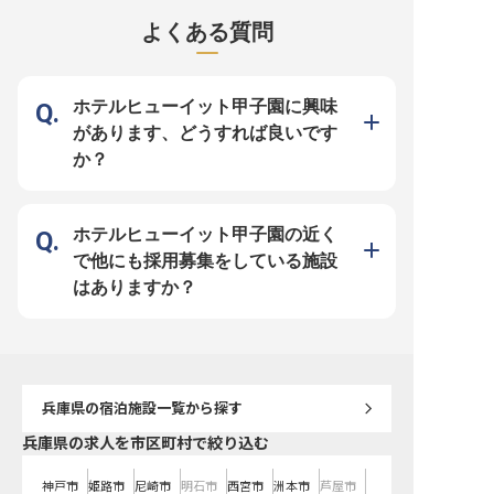
テル内の日本料理レストランで、季
ダイニングカフェでは、和洋中にわ
で、お出迎えからオーダ
節の献立づくりから調理・盛り付け
たる幅広いメニューを提供していま
料理・ドリンクの提供、
よくある質問
まで幅広く担当いただきます。上質
す。定番料理から季節のフェアま
ッティングまで幅広く担
な食材とホテルならではのスケール
で、ホテルの食材とスケールを活か
ます。さまざまなジャン
のなかで、和食の技を磨けます。
した洋食調理に携われます。 【料
ランで、ホテルならでは
【資格が評価に、給与に反映される
理長をはじめ、質問しやすいメリハ
べます。 【上司と部下の距離が近
環境】 取得した資格は手当として
リのある職場】 経験豊富な料理長
く、意見や質問がしやす
給与に反映されます。明るくメリハ
や先輩のもとで技術を着実に伸ばせ
小さなことでも相談しや
ホテルヒューイット甲子園に興味
リのある職場で、それぞれが目標に
る環境です。資格取得の機会もあ
のよい雰囲気です。HRS
向かって学べる環境です。 【働く
り、取得した資格は手当として給与
エ・バーテンダーなどの
があります、どうすれば良いです
環境のポイント】 ・月給23万円～
に反映されます。 【働く環境のポ
として給与に反映され、
35万円、賞与年2回・昇給年1回 ・
イント】 ・月給23万円～35万円、
ップも後押しします。 【働く環境
か？
年間休日115日／残業は月平均20時
賞与年2回・昇給年1回 ・年間休日
のポイント】 ・月給23万
間程度 ・単身寮あり（月額12,500
115日／残業は月平均20時間程度
円、賞与年2回・昇給年1
円）でU・Iターンも安心 ・健康経
・単身寮あり（月額12,500円）で
休日115日／残業は月平均
営優良法人6年連続認定、ひょうご
U・Iターンも安心 ・健康経営優良
度 ・単身寮あり（月額12,
産業SDGsゴールドステージ認証 ・
法人6年連続認定、ひょうご産業
でU・Iターンも安心 ・
自社施設利用割引、他施設利用制度
SDGsゴールドステージ認証 ・自社
良法人6年連続認定、ひ
ホテルヒューイット甲子園の近く
など福利厚生も充実
施設利用割引、他施設利用制度など
SDGsゴールドステージ認
福利厚生も充実
施設利用割引、他施設利
で他にも採用募集をしている施設
福利厚生も充実
はありますか？
兵庫県
の宿泊施設一覧から探す
兵庫県の求人を市区町村で絞り込む
神戸市
姫路市
尼崎市
明石市
西宮市
洲本市
芦屋市