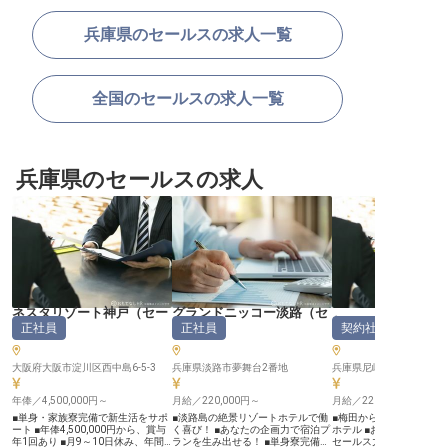
兵庫県のセールスの求人一覧
全国のセールスの求人一覧
兵庫県のセールスの求人
ネスタリゾート神戸
（
セー
グランドニッコー淡路
（
セ
都ホテル 尼崎
正社員
正社員
契約社員
ルス
）
ールス
）
大阪府大阪市淀川区西中島6-5-3
兵庫県淡路市夢舞台2番地
兵庫県尼崎市昭和通2-7-1
年俸／4,500,000円～
月給／220,000円～
月給／220,000円～
■単身・家族寮完備で新生活をサポ
■淡路島の絶景リゾートホテルで働
■梅田から約7分！好アク
ート ■年俸4,500,000円から、賞与
く喜び！ ■あなたの企画力で宿泊プ
ホテル ■お客様の大切な
年1回あり ■月9～10日休み、年間
ランを生み出せる！ ■単身寮完備で
セールス力 ■企業訪問か