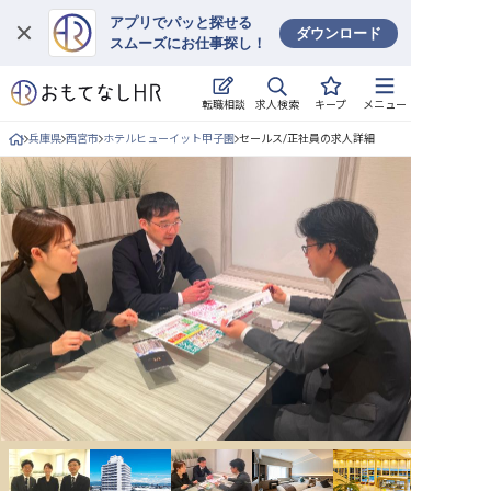
アプリでパッと探せる
ダウンロード
スムーズにお仕事探し！
ログイン
求人検索
転職相談
キープ
メニュー
求人・施設を探す
兵庫県
西宮市
ホテルヒューイット甲子園
セールス/正社員の求人詳細
キープした求人
就職・転職 合同説明会
おもてなしHRについて
ご利用の流れ
よくある質問
ホテル・宿泊業界情報コラム