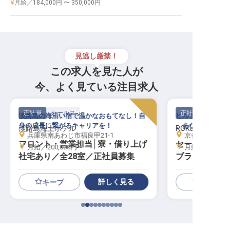
月給／184,000円 〜 350,000円
見逃し厳禁！
この求人を見た人が
今、よく見ている注目求人
正社員
セールス
正社員
淡路島の海沿い宿で温かなおもてなし！自
ヒルトンのアジア
身の成長に繋がるキャリアを！
。あなたなら、ど
淡路島海上ホテル
ROKU KYOTO, LXR
兵庫県南あわじ市福良甲21-1
京都府京都市北
フロント・営業担当│寮・借り上げ
セールススタ
月給／200,000円～
月給／200,00
社宅あり／全28室／正社員募集
ブランド／年休
実）
詳しく見る
キープ