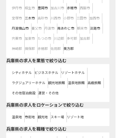
伊丹市
相生市
豊岡市
加古川市
赤穂市
西脇市
宝塚市
三木市
高砂市
川西市
小野市
三田市
加西市
丹波篠山市
養父市
丹波市
南あわじ市
朝来市
淡路市
宍粟市
加東市
たつの市
川辺郡
多可郡
加古郡
神崎郡
揖保郡
赤穂郡
佐用郡
美方郡
兵庫県の求人を業態で絞り込む
シティホテル
ビジネスホテル
リゾートホテル
ラグジュアリーホテル
観光地旅館
温泉地旅館
高級旅館
その他宿泊施設
運営・その他
兵庫県の求人をロケーションで絞り込む
温泉地
市街地
観光地
スキー場
リゾート地
兵庫県の求人を職種で絞り込む