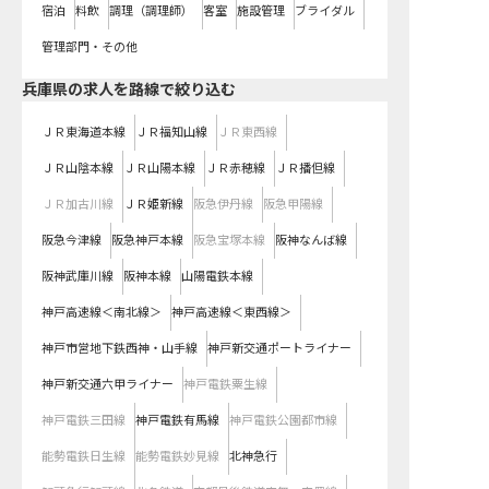
宿泊
料飲
調理（調理師）
客室
施設管理
ブライダル
管理部門・その他
兵庫県
の求人を路線で絞り込む
ＪＲ東海道本線
ＪＲ福知山線
ＪＲ東西線
ＪＲ山陰本線
ＪＲ山陽本線
ＪＲ赤穂線
ＪＲ播但線
ＪＲ加古川線
ＪＲ姫新線
阪急伊丹線
阪急甲陽線
阪急今津線
阪急神戸本線
阪急宝塚本線
阪神なんば線
阪神武庫川線
阪神本線
山陽電鉄本線
神戸高速線＜南北線＞
神戸高速線＜東西線＞
神戸市営地下鉄西神・山手線
神戸新交通ポートライナー
神戸新交通六甲ライナー
神戸電鉄粟生線
神戸電鉄三田線
神戸電鉄有馬線
神戸電鉄公園都市線
能勢電鉄日生線
能勢電鉄妙見線
北神急行