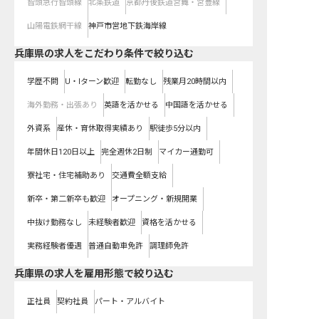
智頭急行智頭線
北条鉄道
京都丹後鉄道宮舞・宮豊線
山陽電鉄網干線
神戸市営地下鉄海岸線
兵庫県の求人をこだわり条件で絞り込む
学歴不問
U・Iターン歓迎
転勤なし
残業月20時間以内
海外勤務・出張あり
英語を活かせる
中国語を活かせる
外資系
産休・育休取得実績あり
駅徒歩5分以内
年間休日120日以上
完全週休2日制
マイカー通勤可
寮社宅・住宅補助あり
交通費全額支給
新卒・第二新卒も歓迎
オープニング・新規開業
中抜け勤務なし
未経験者歓迎
資格を活かせる
実務経験者優遇
普通自動車免許
調理師免許
兵庫県の求人を雇用形態で絞り込む
正社員
契約社員
パート・アルバイト