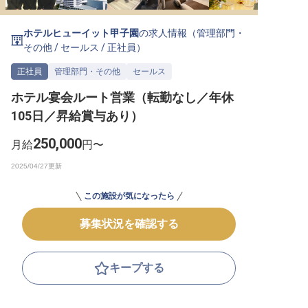
転職サポートに申し込む
無料
ホテルヒューイット甲子園
の求人情報（
管理部門・
その他
/
セールス
/
正社員
）
採用をお考えの企業様へ
正社員
管理部門・その他
セールス
ホテル宴会ルート営業（転勤なし／年休
105日／昇給賞与あり）
250,000
月給
円〜
この施設が気になったら
募集状況を確認する
キープする