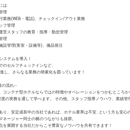
には
管理
付業務(WEB・電話)、チェックイン/アウト業務
ッフ管理
運営スタッフの教育・指導・勤怠管理
管理
施設管理(客室・設備等)、備品発注
システムを導入！
でのセルフチェックインなど、
推進し、さらなる業務の簡素化を図っています！
後の流れ--
、コンテナ型ホテルならではの特徴やオペレーションをつかむところか
程度の実務を通して学べます。 その他、スタッフ指導ノウハウ、業績管
あり、安定成長中の当社であれば、ホテル業界は不安…という方も安心の
マネージャー同士の横のつながりも抜群。
点を展開する当社だからこそ豊富なノウハウを共有できます！