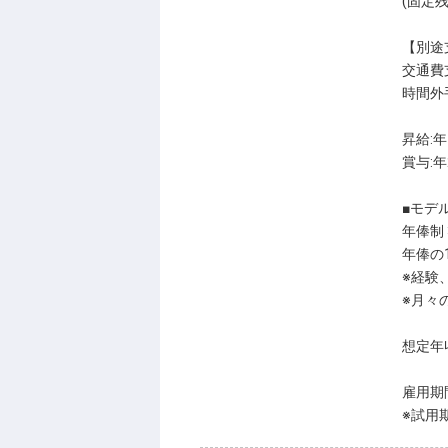
(固定残
【別途
交通費
時間外
昇給:年
賞与:年
■モデ
年俸制 3
年俸の
※経験
※月々
想定年収:
雇用期
※試用期