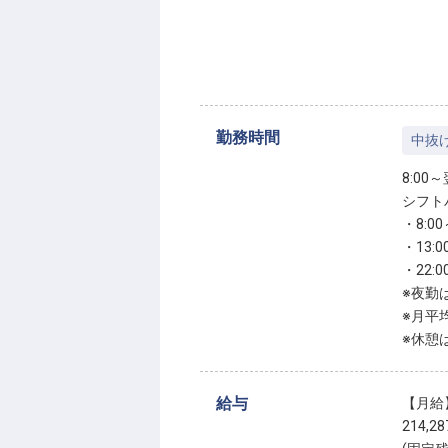
勤務時間
中抜
8:00
シフト
・8:00
・13:0
・22:0
※夜勤
※月平
※休憩
給与
【月給
214,2