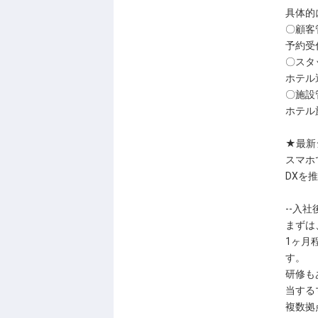
具体的
〇顧客
予約受
〇スタ
ホテル
〇施設
ホテル
★最新
スマホ
DXを
--入社
まずは
1ヶ月
す。
研修も
当する
複数拠