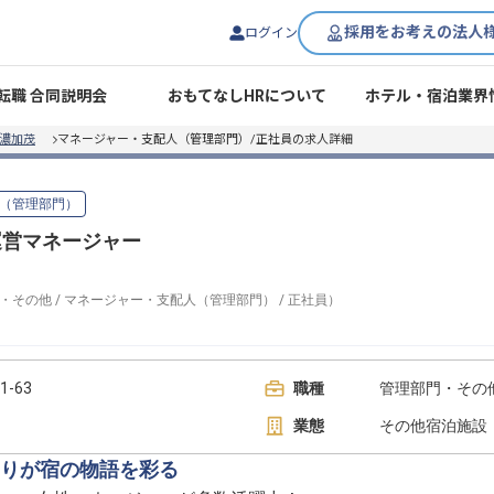
採用をお考えの法人
ログイン
転職 合同説明会
おもてなしHRについて
ホテル・宿泊業界
 美濃加茂
マネージャー・支配人（管理部門）/正社員の求人詳細
（管理部門）
茂】運営マネージャー
・その他
/
マネージャー・支配人（管理部門）
/
正社員
）
-63
職種
管理部門・その
業態
その他宿泊施設
りが宿の物語を彩る