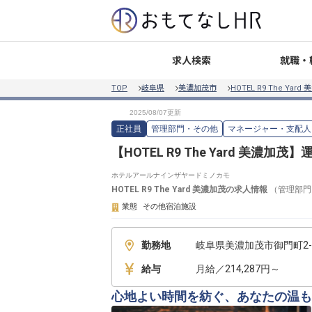
就職・
求人検索
TOP
岐阜県
美濃加茂市
HOTEL R9 The Yard
正社員
管理部門・その他
マネージャー・支配人
【HOTEL R9 The Yard 美濃加
ホテルアールナインザヤードミノカモ
HOTEL R9 The Yard 美濃加茂
の求人情報
（
管理部門
業態
その他宿泊施設
勤務地
岐阜県美濃加茂市御門町2-1
給与
月給／214,287円～
心地よい時間を紡ぐ、あなたの温も