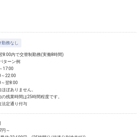
け勤務なし
～翌8:00内で交替制勤務(実働8時間)
パターン例:
～17:00
0～22:00
0～翌8:00
はほぼありません。
均の残業時間は25時間程度です。
は法定通り付与
】
87円～