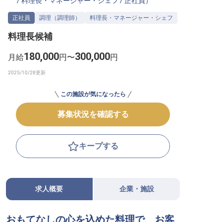
/
料理長・マネージャー・シェフ
/
正社員
）
転職サポートに申し込む
無料
正社員
調理（調理師）
料理長・マネージャー・シェフ
料理長候補
採用をお考えの企業様へ
180,000
300,000
月給
円〜
円
この施設が気になったら
募集状況を確認する
キープする
求人概要
企業・施設
おもてなしの心を込めた料理で、お客