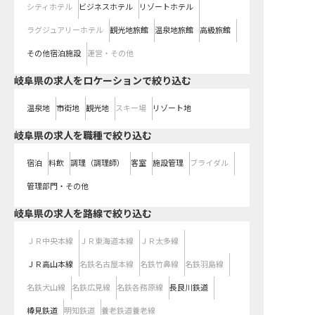
シティホテル
ビジネスホテル
リゾートホテル
ラグジュアリーホテル
観光地旅館
温泉地旅館
高級旅館
その他宿泊施設
運営・その他
岐阜県の求人をロケーションで絞り込む
温泉地
市街地
観光地
スキー場
リゾート地
岐阜県の求人を職種で絞り込む
宿泊
料飲
調理（調理師）
客室
施設管理
ブライダル
管理部門・その他
岐阜県
の求人を路線で絞り込む
ＪＲ中央本線
ＪＲ東海道本線
ＪＲ太多線
ＪＲ高山本線
名鉄名古屋本線
名鉄竹鼻線
名鉄羽島線
名鉄犬山線
名鉄広見線
名鉄各務原線
長良川鉄道
樽見鉄道
明知鉄道
養老鉄道養老線