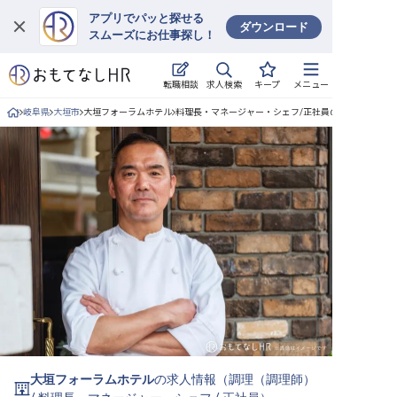
アプリでパッと探せる
ダウンロード
スムーズにお仕事探し！
ログイン
求人検索
転職相談
キープ
メニュー
求人・施設を探す
岐阜県
大垣市
大垣フォーラムホテル
料理長・マネージャー・シェフ/正社員の求人詳細
キープした求人
就職・転職 合同説明会
おもてなしHRについて
ご利用の流れ
よくある質問
ホテル・宿泊業界情報コラム
大垣フォーラムホテル
の求人情報（
調理（調理師）