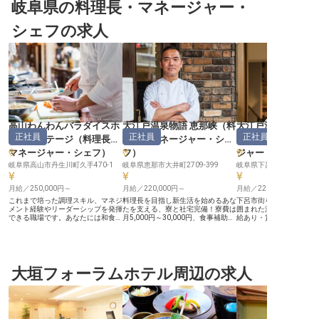
岐阜県の料理長・マネージャー・
シェフの求人
高山わんわんパラダイスホ
大江戸温泉物語 恵那峡
（
料
大江戸温泉物語Pre
正社員
正社員
正社員
テル＆コテージ
（
料理長・
理長・マネージャー・シェ
下呂本館
マネージャー・シェフ
）
フ
）
ジャー・シェフ
岐阜県高山市丹生川町久手470-1
岐阜県恵那市大井町2709-399
岐阜県下呂市幸田1605
月給／250,000円～
月給／220,000円～
月給／220,000円～
これまで培った調理スキル、マネジ
料理長を目指し新生活を始めるあな
下呂市街を見下ろし、飛
メント経験やリーダーシップを発揮
たを支える、寮と社宅完備！寮費は
囲まれた温泉宿で働きま
できる職場です。あなたには和食料
月5,000円～30,000円、食事補助も
給あり・賞与は年2回、
理長をお任せいたします。単身の方
あるため、日々の生活費も心配あり
成制度あり！変化を楽し
もご家庭をお持ちの方も、費用の負
ません。年間休日は107日と多め。
指すあなたの成長をしっ
担を少なくお仕事が始められる、家
仕事も自分の時間も大切にしたい方
サポートする体制が整っ
賃補助制度をご用意しています。高
にぴったりです。資格取得助成制度
月5,000円～30,000円
山わんわんパラダイスホテル＆コテ
でスキルアップしやすい環境も整っ
完備しているので、新生
ージは、標高1,300mに位置する高
大垣フォーラムホテル周辺の求人
ています。モチベーションを維持で
トもスムーズ！食事補助
原のリゾートです。用途によって選
きる、昇給・賞与あり！恵那峡の四
め、毎日の食費の不安も
べる戸建てのコテージや客室で、お
季折々の自然美を楽しむ、寛ぎのひ
ん。多めの年間休日107
客様をお迎えしています。※この求
とときを提供しているホテルです。
時間も大切にできる職場
人は2023年6月2日時点の情報です
※この求人は2022年1月25日時点の
の求人は2022年1月26
情報です
報です