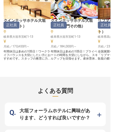
クインテッサホテル大垣
クインテッサホテル大垣
リブマックスリゾ
正社員
正社員
正社員
（
フロント
）
（
調理部門その他
）
高山～臥龍の郷～
ト
）
岐阜県大垣市宮町1-13
岐阜県大垣市宮町1-13
岐阜県高山市一之宮町552
月給／170,400円～
月給／184,000円～
月給／230,000円～
年間休日は多めの105日！ワークラ
年間休日は多めの105日！プライベ
全国展開を続ける当社の
イフバランスを大切にしたい方にお
ートの時間を大切にしながら、スキ
「リブマックスリゾート
すすめです。スタッフの教育に力を
ルアップを目指せます。産休育休の
臥龍の郷～」でフロント募集
入れており、研修を多数実施！資格
取得実績もありますので、長く働き
本二百名山の一つ、「位
取得支援があるため、キャリアアッ
続けられる環境が整っています。ク
佇み、落ち着きをイメー
プフォローがしっかりしています。
インテッサホテル大垣では、和食洋
やレストラン。自慢の温
働きながらスキルアップしたい方に
食の調理スタッフを募集中です。資
した大浴場を始め、自然
おすすめです。クインテッサホテル
格取得支援制度あり、手当も充実し
桧風呂や岩風呂など種類
大垣では、フロントスタッフを募集
ている職場で調理の腕を磨きたい方
っくりと時間が流れる中
中です。あなたの笑顔とおもてなし
におすすめです。未経験の方も歓
湧き出る鉱泉を満喫でき
の心で、感動を生むサービスを提供
迎！料理好きの方、あなたの好きを
グジーやサウナもあり、
よくある質問
しませんか。まずはお問い合わせく
活かしてお客様を笑顔にしません
い癒し時間をお届けして
ださい。※この求人は2022年11月4
か。※この求人は2022年10月24日
◆安定企業のリブマック
日時点の情報です
時点の情報です
プ！ ◇寮費無料！定期的
削減 ◆未経験OK。他業
タッフも多数 ◇年休120
イベートも充実 ――安定企業なら
大垣フォーラムホテルに興味があ
では！働きやすさを追求
ト体制 1998年に不動産
ります、どうすれば良いですか？
め、今ではホテルやマン
食と幅広く事業を展開し
式会社リブマックス」。
もつ当社ならではの好待