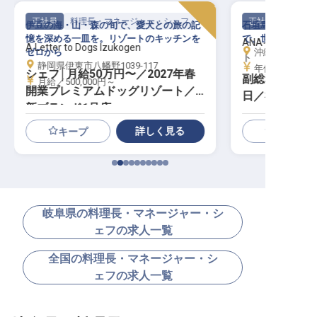
正社員
料理長・マネージャー・シェフ
正社員
伊豆の海・山・森の旬で、愛犬との旅の記
石垣島に佇むIH
憶を深める一皿を。リゾートのキッチンを
で、世界を魅了す
ANAインター
A Letter to Dogs Izukogen
ゼロから
沖縄県石垣市真栄
ト
静岡県伊東市八幡野1039-117
年俸／5,000,0
シェフ│月給50万円〜／2027年春
副総料理長│寮
月給／500,000円～
開業プレミアムドッグリゾート／
日／福利厚生充
新ブランド1号店
詳しく見る
キープ
岐阜県の料理長・マネージャー・シ
ェフの求人一覧
全国の料理長・マネージャー・シ
ェフの求人一覧