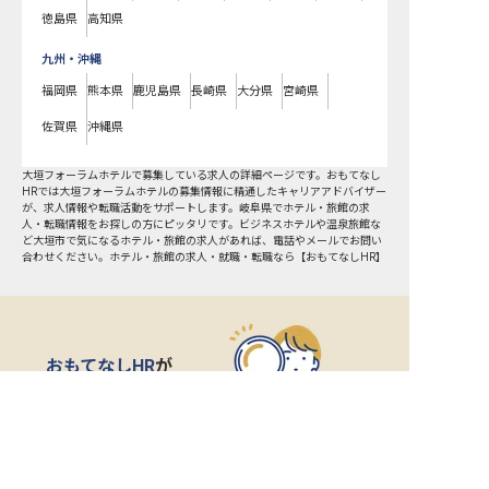
徳島県
高知県
九州・沖縄
福岡県
熊本県
鹿児島県
長崎県
大分県
宮崎県
佐賀県
沖縄県
大垣フォーラムホテルで募集している求人の詳細ページです。おもてなし
HRでは大垣フォーラムホテルの募集情報に精通したキャリアアドバイザー
が、求人情報や転職活動をサポートします。岐阜県でホテル・旅館の求
人・転職情報をお探しの方にピッタリです。ビジネスホテルや温泉旅館な
ど
大垣市
で気になるホテル・旅館の求人があれば、電話やメールでお問い
合わせください。ホテル・旅館の求人・就職・転職なら【おもてなしHR】
おもてなしHR
が
あなたのお仕事探しを
お手伝いします！