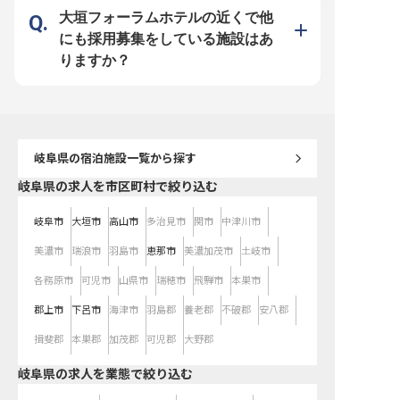
しています。社員寮はな
社負担（水道・光熱費の
大垣フォーラムホテルの近くで他
担）！年間休日は業界屈指
のため、自分の時間を確
にも採用募集をしている施設はあ
理のない働き方を実現で
広いスキルを身に付けて
りますか？
昇給・昇格・キャリアア
思う存分成長してくださ
岐阜県
の宿泊施設一覧から探す
岐阜県の求人を市区町村で絞り込む
岐阜市
大垣市
高山市
多治見市
関市
中津川市
美濃市
瑞浪市
羽島市
恵那市
美濃加茂市
土岐市
各務原市
可児市
山県市
瑞穂市
飛騨市
本巣市
郡上市
下呂市
海津市
羽島郡
養老郡
不破郡
安八郡
揖斐郡
本巣郡
加茂郡
可児郡
大野郡
岐阜県の求人を業態で絞り込む