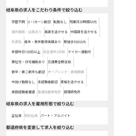
岐阜県の求人をこだわり条件で絞り込む
学歴不問
U・Iターン歓迎
転勤なし
残業月20時間以内
海外勤務・出張あり
英語を活かせる
中国語を活かせる
外資系
産休・育休取得実績あり
駅徒歩5分以内
年間休日120日以上
完全週休2日制
マイカー通勤可
寮社宅・住宅補助あり
交通費全額支給
新卒・第二新卒も歓迎
オープニング・新規開業
中抜け勤務なし
未経験者歓迎
資格を活かせる
実務経験者優遇
普通自動車免許
調理師免許
岐阜県の求人を雇用形態で絞り込む
正社員
契約社員
パート・アルバイト
都道府県を変更して求人を絞り込む