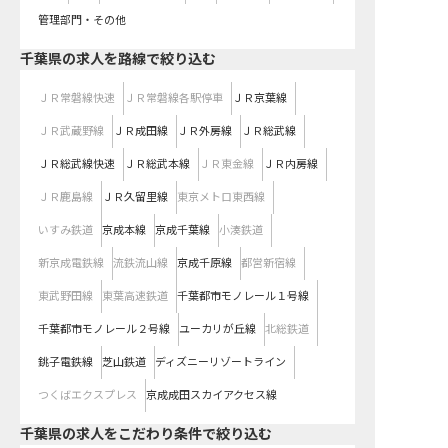
管理部門・その他
千葉県
の求人を路線で絞り込む
ＪＲ常磐線快速
ＪＲ常磐線各駅停車
ＪＲ京葉線
ＪＲ武蔵野線
ＪＲ成田線
ＪＲ外房線
ＪＲ総武線
ＪＲ総武線快速
ＪＲ総武本線
ＪＲ東金線
ＪＲ内房線
ＪＲ鹿島線
ＪＲ久留里線
東京メトロ東西線
いすみ鉄道
京成本線
京成千葉線
小湊鉄道
新京成電鉄線
流鉄流山線
京成千原線
都営新宿線
東武野田線
東葉高速鉄道
千葉都市モノレール１号線
千葉都市モノレール２号線
ユーカリが丘線
北総鉄道
銚子電鉄線
芝山鉄道
ディズニーリゾートライン
つくばエクスプレス
京成成田スカイアクセス線
千葉県の求人をこだわり条件で絞り込む