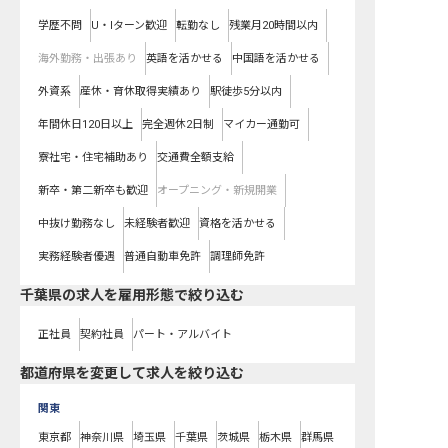
学歴不問
U・Iターン歓迎
転勤なし
残業月20時間以内
海外勤務・出張あり
英語を活かせる
中国語を活かせる
外資系
産休・育休取得実績あり
駅徒歩5分以内
年間休日120日以上
完全週休2日制
マイカー通勤可
寮社宅・住宅補助あり
交通費全額支給
新卒・第二新卒も歓迎
オープニング・新規開業
中抜け勤務なし
未経験者歓迎
資格を活かせる
実務経験者優遇
普通自動車免許
調理師免許
千葉県の求人を雇用形態で絞り込む
正社員
契約社員
パート・アルバイト
都道府県を変更して求人を絞り込む
関東
東京都
神奈川県
埼玉県
千葉県
茨城県
栃木県
群馬県