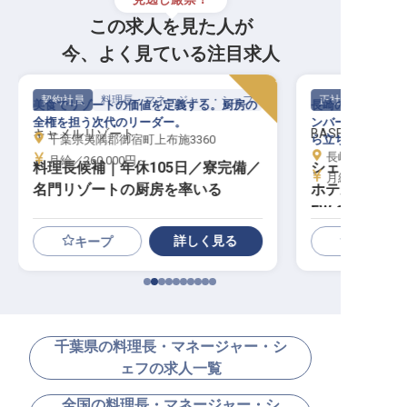
この求人を見た人が
今、よく見ている注目求人
契約社員
料理長・マネージャー・シェフ
正社員
美食でリゾートの価値を定義する。厨房の
長崎の和華蘭文化
全権を担う次代のリーダー。
ンバーグステーキ
キャメルリゾート
BASE LAYER H
千葉県夷隅郡御宿町上布施3360
ら立ち上げる。
長崎県長崎市
月給／260,000円～
料理長候補｜年休105日／寮完備／
シェフ│月給4
月給／400,00
名門リゾートの厨房を率いる
ホテルレスト
EW CLASS
る
詳しく見る
キープ
千葉県の料理長・マネージャー・シ
ェフの求人一覧
全国の料理長・マネージャー・シ