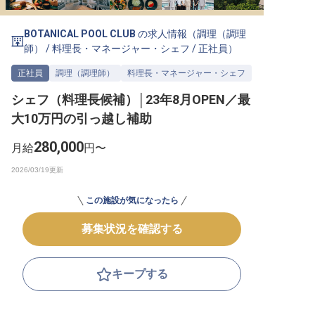
転職サポートに申し込む
無料
BOTANICAL POOL CLUB
の求人情報（
調理（調理
師）
/
料理長・マネージャー・シェフ
/
正社員
）
採用をお考えの企業様へ
正社員
調理（調理師）
料理長・マネージャー・シェフ
シェフ（料理長候補）│23年8月OPEN／最
大10万円の引っ越し補助
280,000
月給
円〜
この施設が気になったら
募集状況を確認する
キープする