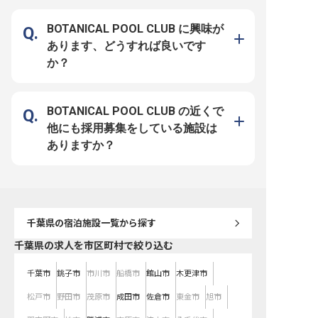
せんか？鮮魚の解体や下拵えから盛
実したサポート体制で接客マナーの
り付けまで、料理人としての総合的
基本から学べます ■月給23万円以
なスキルを活かせる環境です。経験
上、社員寮あり（月13,000～
BOTANICAL POOL CLUB に興味が
を活かしながら、さらなる技術向上
30,000円） ■賄い2食無料、自分の
を目指せます！ ーー【チームワー
時間もしっかりとれる「月8日休
あります、どうすれば良いです
クを大切に、料理人としての成長を
み」 ――運営元の紀伊乃国屋グル
応援】 「さざね」では、和食・洋
ープは「人を感動させ、人を幸せに
か？
食それぞれのプロフェッショナルが
する」という想いを大切に、千葉県
互いに刺激し合いながら、日々成長
南房総鋸南町でコンセプトの異なる
を続けています。シフト制を採用し
7軒の宿泊施設を運営しています。
ており、休日もしっかり確保。中抜
今回募集する安房温泉 紀伊乃国屋
け休憩もあるので、メリハリをつけ
は全7室と小規模ではありますが、
て働けます！ また、寮も完備して
だからこそお客様一人ひとりに寄り
BOTANICAL POOL CLUB の近くで
いるので、遠方からの応募も安心で
添い、マニュアル通りではない心の
す。静かな環境で腕を磨きたい方、
通ったおもてなしをご提供できるこ
他にも採用募集をしている施設は
地元の食材と向き合いながら料理の
とが強みです。平均年齢27歳と、
腕を上げたい方にぴったりの職場で
若い力が中心となって活躍していま
ありますか？
す。 一緒に「さざね」のおもてな
す。
し料理を創り上げていきましょう！
※2025年06月19日時点の情報です
千葉県
の宿泊施設一覧から探す
千葉県の求人を市区町村で絞り込む
千葉市
銚子市
市川市
船橋市
館山市
木更津市
松戸市
野田市
茂原市
成田市
佐倉市
東金市
旭市