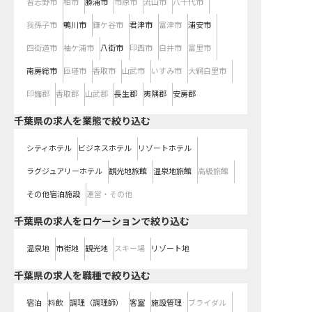
習志野市
柏市
勝浦市
市原市
流山市
八千代市
我孫子市
鴨川市
鎌ケ谷市
君津市
富津市
浦安市
四街道市
袖ケ浦市
八街市
印西市
白井市
富里市
南房総市
匝瑳市
香取市
山武市
いすみ市
大網白里市
印旛郡
香取郡
山武郡
長生郡
夷隅郡
安房郡
千葉県の求人を業態で絞り込む
シティホテル
ビジネスホテル
リゾートホテル
ラグジュアリーホテル
観光地旅館
温泉地旅館
高級旅館
その他宿泊施設
運営・その他
千葉県の求人をロケーションで絞り込む
温泉地
市街地
観光地
スキー場
リゾート地
千葉県の求人を職種で絞り込む
宿泊
料飲
調理（調理師）
客室
施設管理
ブライダル