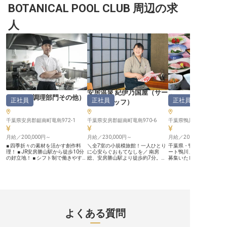
アに位置する全350客室のリゾート
BOTANICAL POOL CLUB 周辺の求
求】 舞浜の地で、お客様の心に残
愛犬とともにゆったりし
ホテル。有名テーマーパークへの無
る特別な食体験を創造しませんか。
ごせる空間を提供してい
料シャトルバス送迎で、レジャーの
オールデイダイニングでの洋食、華
人としてトップに立ち、
人
拠点に連日多くのお客様が訪れま
やかな宴会料理、そして洗練された
方お待ちしています。※
す。※この求人は2023年11月14日
フランス料理まで、多岐にわたるジ
2023年7月19日時点の
時点の情報です
ャンルであなたの腕を振るうことが
できます。お客様の笑顔を一番に考
え、一皿一皿に真心を込めるおもて
なしの精神を大切にしています。あ
なたの情熱と技術で、忘れられない
感動を届けましょう。 ーー【成長
を支える環境と、安心して働ける福
利厚生】 私たちは、働くスタッフ
一人ひとりの成長とキャリアアップ
を全力でサポートします。新入社員
安房温泉 紀伊乃国屋
（
サー
研修から階層別研修、部門別研修ま
さざね
（
調理部門その他
）
潮騒リゾート鴨川
正社員
正社員
正社員
ビススタッフ
）
で、充実した研修制度であなたのス
キルアップを後押し。また、従業員
食堂や無料送迎バスなど、日々の生
千葉県安房郡鋸南町竜島972-1
活を支える福利厚生も充実していま
千葉県安房郡鋸南町竜島970-6
千葉県鴨川市太海浜73-1
す。産前・産後休暇や育児休暇の取
得実績もあり、ライフステージの変
月給／200,000円～
月給／230,000円～
月給／200,000円～
化にも柔軟に対応。安心して長く活
躍できる環境がここにあります。
■ 四季折々の素材を活かす創作料
＼全7室の小規模旅館！一人ひとり
千葉県・鴨川温泉にある
※2025年12月15日時点の情報です
理！ ■ JR安房勝山駅から徒歩10分
に心安らぐおもてなしを／ 南房
ート鴨川」で、和食調理
の好立地！ ■ シフト制で働きやすい
総、安房勝山駅より徒歩約7分。ど
募集いたします。当ホテ
環境が魅力！ ■ 寮完備で遠方からの
こか懐かしい和みの日本旅館「安房
ストに房総の海の幸・山
応募も歓迎！ ーー【房総の海の幸
温泉 紀伊乃国屋」で、お客様に寄
だんに使った自慢の創作
を活かす""おもてなし料理""の担い手
り添った丁寧なおもてなしをしませ
料理をお召し上がりいた
に】 千葉県の豊かな自然に囲まれ
んか？当館ではチェックイン・アウ
ます。調理経験のある方
た「さざね」では、鮮魚をはじめと
トやお食事の配膳などの館内業務全
して活躍をお願いいたし
する地元の食材を活かした料理でお
般に携わる、サービススタッフを募
制度もありますので、働
客様をおもてなししています。和
集しています。幅広い業務をお任せ
キルアップも可能。駐車
食・洋食それぞれの技法を大切にし
するので、マルチタスクが得意な方
カー通勤もOKです。ぜひ
よくある質問
ながら、季節感あふれる料理の数々
にもおすすめです！ ■風情漂う平和
海を望むシーサイドリゾ
をご提供！ お客様の「美味しい」
な漁師町。人ごみが苦手な方でもの
に働きませんか？※2023
の笑顔のために、腕を振るってみま
びのびと働けます ■未経験OK！充
時点の情報です