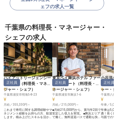
ェフの求人一覧
千葉県の料理長・マネージャー・
シェフの求人
ハイアットリージェンシー
東京ベイ舞浜ホテル ファー
小谷流の里 ドギー
正社員
正社員
正社員
東京ベイ
（
料理長・マネー
ストリゾート
（
料理長・マ
ランド
（
ジャー・シェフ
）
ネージャー・シェフ
）
ャー・シェフ
千葉県浦安市明海5-8-23
千葉県浦安市舞浜1-6
千葉県八街市小谷流624
月給／355,330円～
月給／215,000円～
年俸／5,000,000円～
これまで寿司に関する調理経験やマ
■月給215,000円から、賞与年2回で
年俸は5,000,000円か
ネジメント経験をお持ちの方、歓迎
安定した収入を実現。 ■舞浜エリア
遇！長く働いていただけ
します。積み上げたスキルを活かし
で働く。無料送迎バスで通勤も快適
与面でのサポート体制を
て、お客様の大切なひと時を彩りま
です。 ■調理経験年数不問。ホテル
す。あなたには料理長を
せんか。月給は35万円以上をご用
業界未経験の方も歓迎します。 ■産
ホテルには、地元で穫れ
意。収入もキャリアも磨ける環境で
休・育休取得実績あり。長く安心し
をふんだんに使った地産
活躍できます。ハイアットリージェ
て働ける環境です。 ーー【お客様
派レストランや、自然あ
ンシー東京ベイは、浦安のベイエリ
を笑顔にする、食のおもてなしを追
中にあるベーカリー＆カ