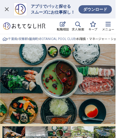
アプリでパッと探せる
ダウンロード
スムーズにお仕事探し！
ログイン
求人検索
転職相談
キープ
メニュー
求人・施設を探す
千葉県
安房郡
鋸南町
BOTANICAL POOL CLUB
料理長・マネージャー・シェフ/正社員の求
キープした求人
就職・転職 合同説明会
おもてなしHRについて
ご利用の流れ
よくある質問
ホテル・宿泊業界情報コラム