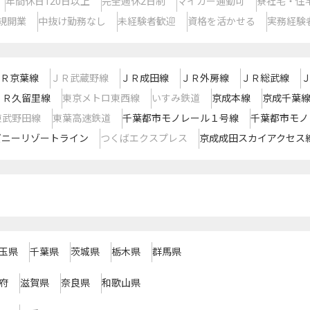
年間休日120日以上
完全週休2日制
マイカー通勤可
寮社宅・住
規開業
中抜け勤務なし
未経験者歓迎
資格を活かせる
実務経験
Ｒ京葉線
ＪＲ武蔵野線
ＪＲ成田線
ＪＲ外房線
ＪＲ総武線
ＪＲ久留里線
東京メトロ東西線
いすみ鉄道
京成本線
京成千葉
東武野田線
東葉高速鉄道
千葉都市モノレール１号線
千葉都市モノ
ズニーリゾートライン
つくばエクスプレス
京成成田スカイアクセス
玉県
千葉県
茨城県
栃木県
群馬県
府
滋賀県
奈良県
和歌山県