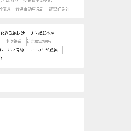
宅補助あり
交通費全額支給
者優遇
普通自動車免許
調理師免許
ＪＲ総武線快速
ＪＲ総武本線
線
小湊鉄道
新京成電鉄線
レール２号線
ユーカリが丘線
線