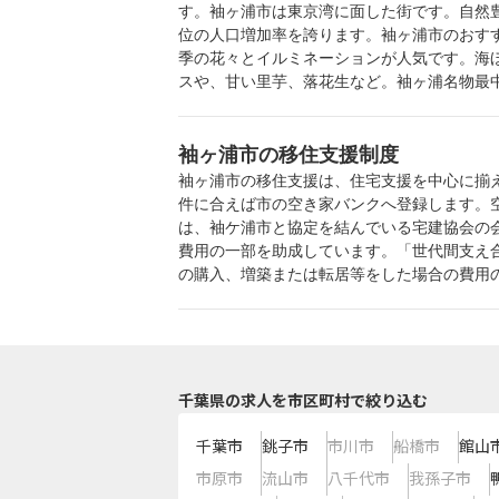
す。袖ヶ浦市は東京湾に面した街です。自然
位の人口増加率を誇ります。袖ヶ浦市のおす
季の花々とイルミネーションが人気です。海
スや、甘い里芋、落花生など。袖ヶ浦名物最
袖ヶ浦市の移住支援制度
袖ヶ浦市の移住支援は、住宅支援を中心に揃
件に合えば市の空き家バンクへ登録します。
は、袖ケ浦市と協定を結んでいる宅建協会の
費用の一部を助成しています。「世代間支え
の購入、増築または転居等をした場合の費用
千葉県の求人を市区町村で絞り込む
千葉市
銚子市
市川市
船橋市
館山
市原市
流山市
八千代市
我孫子市