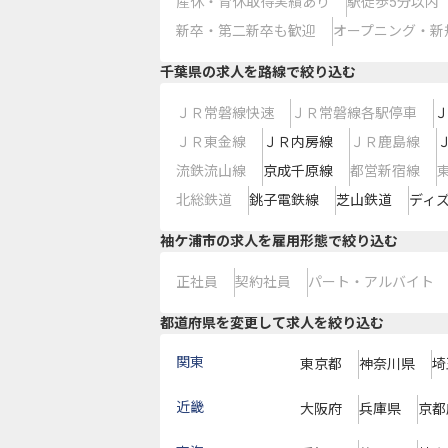
産休・育休取得実績あり
駅徒歩5分以内
新卒・第二新卒も歓迎
オープニング・新
千葉県
の求人を路線で絞り込む
ＪＲ常磐線快速
ＪＲ常磐線各駅停車
Ｊ
ＪＲ東金線
ＪＲ内房線
ＪＲ鹿島線
流鉄流山線
京成千原線
都営新宿線
北総鉄道
銚子電鉄線
芝山鉄道
ディ
袖ケ浦市の求人を雇用形態で絞り込む
正社員
契約社員
パート・アルバイト
都道府県を変更して求人を絞り込む
関東
東京都
神奈川県
埼
近畿
大阪府
兵庫県
京都