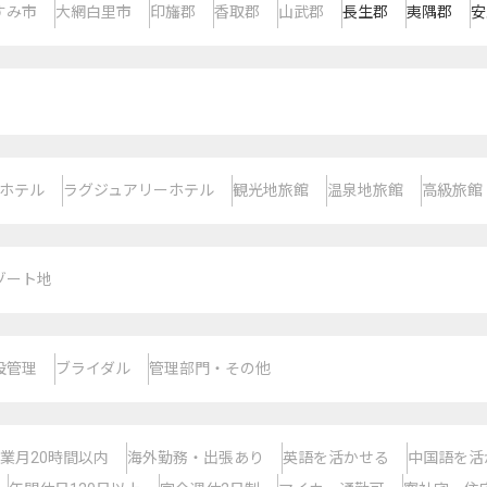
すみ市
大網白里市
印旛郡
香取郡
山武郡
長生郡
夷隅郡
安
ホテル
ラグジュアリーホテル
観光地旅館
温泉地旅館
高級旅館
ゾート地
設管理
ブライダル
管理部門・その他
業月20時間以内
海外勤務・出張あり
英語を活かせる
中国語を活