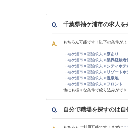
千葉県袖ケ浦市の求人を
もちろん可能です！以下の条件がよ
・
袖ケ浦市 × 宿泊求人 ×
寮あり
・
袖ケ浦市 × 宿泊求人 ×
業界経験者
・
袖ケ浦市 × 宿泊求人 ×
シティホテ
・
袖ケ浦市 × 宿泊求人 ×
リゾートホ
・
袖ケ浦市 × 宿泊求人 ×
温泉地
・
袖ケ浦市 × 宿泊求人 ×
フロント
他にも様々な条件で絞り込みができ
自分で職場を探すのは自
もちろんご利用可能です！まずは
こ