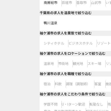
南房総市
匝瑳市
香取市
山武市
い
千葉県の求人を温泉地で絞り込む
鴨川温泉
袖ケ浦市の求人を業態で絞り込む
シティホテル
ビジネスホテル
リゾート
袖ケ浦市の求人をロケーションで絞り込む
温泉地
市街地
観光地
スキー場
リ
袖ケ浦市の求人を職種で絞り込む
宿泊
料飲
調理（調理師）
客室
施
袖ケ浦市の求人をこだわり条件で絞り込む
学歴不問
U・Iターン歓迎
転勤なし
残