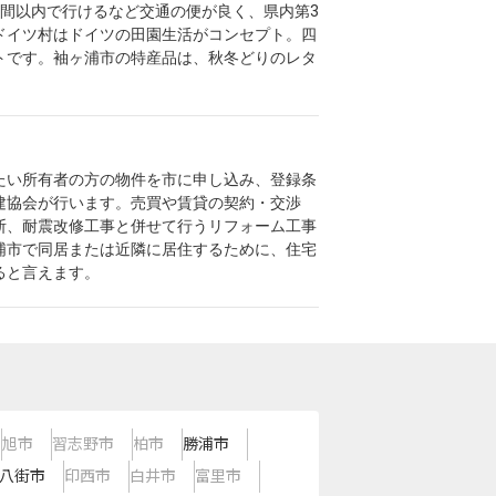
間以内で行けるなど交通の便が良く、県内第3
ドイツ村はドイツの田園生活がコンセプト。四
トです。袖ヶ浦市の特産品は、秋冬どりのレタ
たい所有者の方の物件を市に申し込み、登録条
建協会が行います。売買や賃貸の契約・交渉
断、耐震改修工事と併せて行うリフォーム工事
浦市で同居または近隣に居住するために、住宅
ると言えます。
旭市
習志野市
柏市
勝浦市
八街市
印西市
白井市
富里市