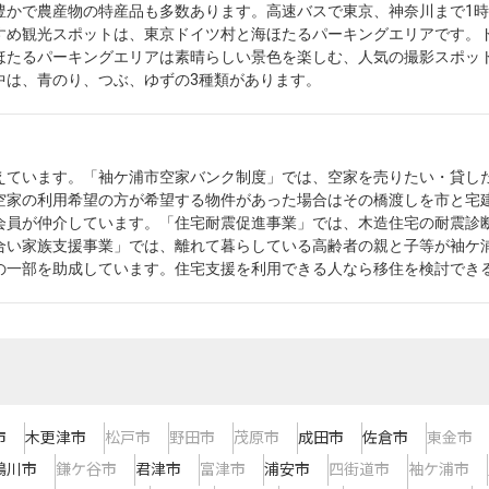
豊かで農産物の特産品も多数あります。高速バスで東京、神奈川まで1時
すめ観光スポットは、東京ドイツ村と海ほたるパーキングエリアです。
ほたるパーキングエリアは素晴らしい景色を楽しむ、人気の撮影スポッ
中は、青のり、つぶ、ゆずの3種類があります。
えています。「袖ケ浦市空家バンク制度」では、空家を売りたい・貸し
空家の利用希望の方が希望する物件があった場合はその橋渡しを市と宅
会員が仲介しています。「住宅耐震促進事業」では、木造住宅の耐震診
合い家族支援事業」では、離れて暮らしている高齢者の親と子等が袖ケ
の一部を助成しています。住宅支援を利用できる人なら移住を検討でき
市
木更津市
松戸市
野田市
茂原市
成田市
佐倉市
東金市
鴨川市
鎌ケ谷市
君津市
富津市
浦安市
四街道市
袖ケ浦市