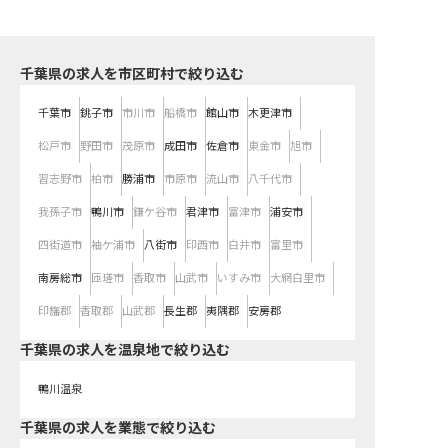
千葉県の求人を市区町村で絞り込む
千葉市
銚子市
市川市
船橋市
館山市
木更津市
松戸市
野田市
茂原市
成田市
佐倉市
東金市
旭市
習志野市
柏市
勝浦市
市原市
流山市
八千代市
我孫子市
鴨川市
鎌ケ谷市
君津市
富津市
浦安市
四街道市
袖ケ浦市
八街市
印西市
白井市
富里市
南房総市
匝瑳市
香取市
山武市
いすみ市
大網白里市
印旛郡
香取郡
山武郡
長生郡
夷隅郡
安房郡
千葉県の求人を温泉地で絞り込む
鴨川温泉
千葉県の求人を業態で絞り込む