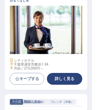
おもてなしを
レストランサービス
施設業態
シティホテル
勤務地
千葉県浦安市舞浜1-34
給与
月給／215,000円～
キープする
詳しく見る
東京ベイ舞浜ホテル
正社員
調理（調理師）
フレンチ（洋食）