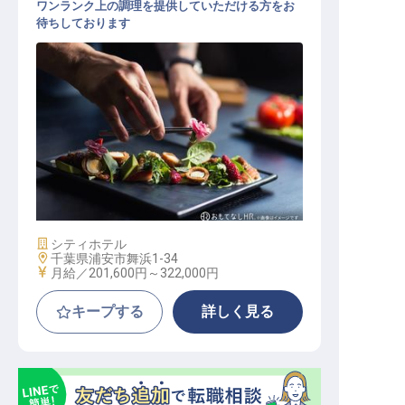
ワンランク上の調理を提供していただける方をお
待ちしております
洋食調理
施設業態
シティホテル
勤務地
千葉県浦安市舞浜1-34
給与
月給／201,600円～
322,000円
キープする
詳しく見る