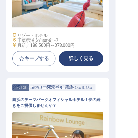
客室係（オークラグループ／公休月
9日以上／賞与年2回）
施設業態
リゾートホテル
勤務地
千葉県浦安市舞浜1-7
給与
月給／188,500円～
378,000円
キープする
詳しく見る
グランドニッコー東京ベイ 舞浜
正社員
宿泊
ドア・ベル・コンシェルジュ
舞浜のテーマパークオフィシャルホテル！夢の続
きをご提供しませんか？