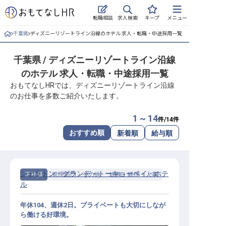
求人検索
転職相談
キープ
メニュー
千葉県
ディズニーリゾートライン沿線のホテル 求人・転職・中途採用一覧
ログイン
千葉県 / ディズニーリゾートライン沿線
求人・施設を探す
のホテル 求人・転職・中途採用一覧
キープした求人
おもてなしHRでは、ディズニーリゾートライン沿線
のお仕事を多数ご紹介いたします。
就職・転職 合同説明会
1 ~ 14
件/
14
件
おもてなしHRについて
おすすめ順
新着順
給与順
ご利用の流れ
シェラトン・グランデ・トーキョーベイ・ホテ
正社員
管理部門・その他
総務・経理・人事
よくある質問
ル
ホテル・宿泊業界情報コラム
年休104、週休2日。プライベートも大切にしなが
ら働ける好環境。