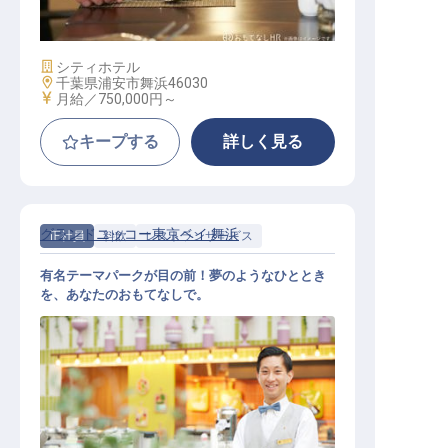
施設業態
シティホテル
勤務地
千葉県浦安市舞浜46030
給与
月給／750,000円～
キープする
詳しく見る
グランドニッコー東京ベイ 舞浜
正社員
料飲
レストランサービス
有名テーマパークが目の前！夢のようなひととき
を、あなたのおもてなしで。