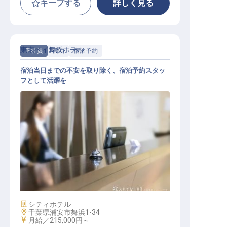
キープする
詳しく見る
東京ベイ舞浜ホテル
正社員
宿泊
宿泊予約
宿泊当日までの不安を取り除く、宿泊予約スタッ
フとして活躍を
宿泊予約スタッフ
施設業態
シティホテル
勤務地
千葉県浦安市舞浜1-34
給与
月給／215,000円～