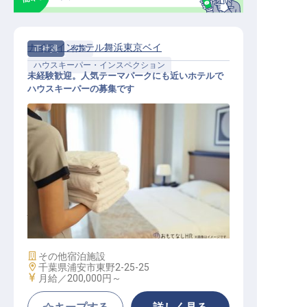
ナイスインホテル舞浜東京ベイ
正社員
客室
ハウスキーパー・インスペクション
未経験歓迎。人気テーマパークにも近いホテルで
ハウスキーパーの募集です
ハウスキーパー
施設業態
その他宿泊施設
勤務地
千葉県浦安市東野2-25-25
給与
月給／200,000円～