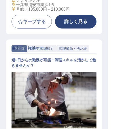
シティホテル
勤務地
千葉県浦安市舞浜1-9
給与
月給／185,000円～
210,000円
キープする
詳しく見る
東京ベイ舞浜ホテル
正社員
調理（調理師）
調理補助・洗い場
週3日からの勤務が可能！調理スキルを活かして働
きませんか？
洋食調理・調理補助スタッフ