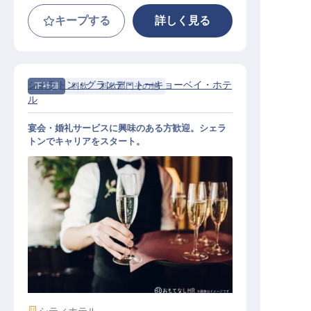
キープする
詳しく見る
シェラトン・グランデ・トーキョーベイ・ホテ
正社員
料飲
料飲部門その他
ル
宴会・婚礼サービスに興味のある方歓迎。シェラ
トンでキャリアをスタート。
宴会サービス
施設業態