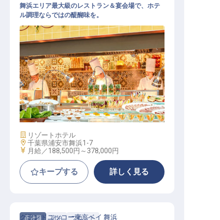
舞浜エリア最大級のレストラン＆宴会場で、ホテ
ル調理ならではの醍醐味を。
洋食調理スタッフ（オークラグルー
プ／公休月9日以上／賞与年2回）
施設業態
リゾートホテル
勤務地
千葉県浦安市舞浜1-7
給与
月給／188,500円～
378,000円
キープする
詳しく見る
グランドニッコー東京ベイ 舞浜
正社員
宿泊
フロント