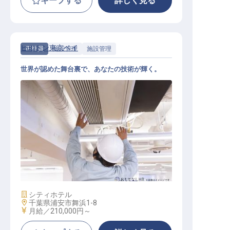
キープする
詳しく見る
ヒルトン東京ベイ
正社員
施設管理
施設管理
世界が認めた舞台裏で、あなたの技術が輝く。
エンジニア（施設管理）
施設業態
シティホテル
勤務地
千葉県浦安市舞浜1-8
給与
月給／210,000円～