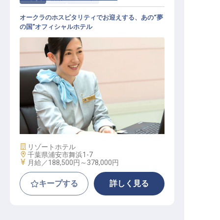
オークラのホスピタリティでお迎えする、あの“夢
の国”オフィシャルホテル
フロント・レセプション（オークラ
グループ／公休月9日以上／賞与年2
回）
施設業態
リゾートホテル
勤務地
千葉県浦安市舞浜1-7
給与
月給／188,500円～
378,000円
キープする
詳しく見る