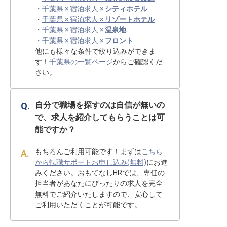
・
千葉県 × 宿泊求人 ×
シティホテル
・
千葉県 × 宿泊求人 ×
リゾートホテル
・
千葉県 × 宿泊求人 ×
温泉地
・
千葉県 × 宿泊求人 ×
フロント
他にも様々な条件で絞り込みができま
す！
千葉県の一覧ページ
からご確認くだ
さい。
自分で職場を探すのは自信が無いの
で、求人を紹介してもらうことは可
能ですか？
もちろんご利用可能です！まずは
こちら
から転職サポートお申し込み(無料)
にお進
みください。おもてなしHRでは、専任の
担当者があなたにぴったりの求人を完全
無料でご紹介いたしますので、安心して
ご利用いただくことが可能です。