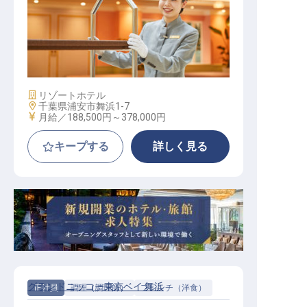
ベルサービス（オークラグループ／
公休月9日以上／賞与年2回）
施設業態
リゾートホテル
勤務地
千葉県浦安市舞浜1-7
給与
月給／188,500円～
378,000円
キープする
詳しく見る
グランドニッコー東京ベイ 舞浜
正社員
調理（調理師）
フレンチ（洋食）