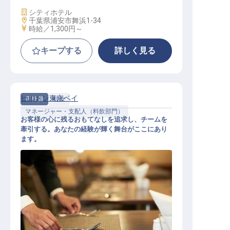
施設業態
シティホテル
勤務地
千葉県浦安市舞浜1-34
給与
時給／1,300円～
キープする
詳しく見る
ヒルトン東京ベイ
正社員
料飲
マネージャー・支配人（料飲部門）
お客様の心に残るおもてなしを追求し、チームを
牽引する。あなたの経験が輝く舞台がここにあり
ます。
料理飲料部 部長（F&B Manager）