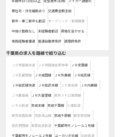
年間休日120日以上
完全週休2日制
マイカー通勤可
寮社宅・住宅補助あり
交通費全額支給
新卒・第二新卒も歓迎
オープニング・新規開業
中抜け勤務なし
未経験者歓迎
資格を活かせる
実務経験者優遇
普通自動車免許
調理師免許
千葉県
の求人を路線で絞り込む
ＪＲ常磐線快速
ＪＲ常磐線各駅停車
ＪＲ京葉線
ＪＲ武蔵野線
ＪＲ成田線
ＪＲ外房線
ＪＲ総武線
ＪＲ総武線快速
ＪＲ総武本線
ＪＲ東金線
ＪＲ内房線
ＪＲ鹿島線
ＪＲ久留里線
東京メトロ東西線
いすみ鉄道
京成本線
京成千葉線
小湊鉄道
新京成電鉄線
流鉄流山線
京成千原線
都営新宿線
東武野田線
東葉高速鉄道
千葉都市モノレール１号線
千葉都市モノレール２号線
ユーカリが丘線
北総鉄道