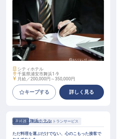
転職サポートに申し込む
無料
採用をお考えの企業様へ
経理
施設業態
シティホテル
勤務地
千葉県浦安市舞浜1-9
給与
月給／200,000円～
350,000円
キープする
詳しく見る
東京ベイ舞浜ホテル
正社員
料飲
レストランサービス
ただ料理を運ぶだけでない、心のこもった接客で