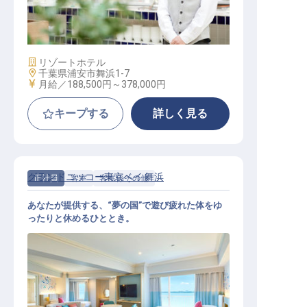
料飲サービス（オークラグループ／
公休月9日以上／賞与年2回）
施設業態
リゾートホテル
勤務地
千葉県浦安市舞浜1-7
給与
月給／188,500円～
378,000円
キープする
詳しく見る
グランドニッコー東京ベイ 舞浜
正社員
客室
客室係その他
あなたが提供する、“夢の国”で遊び疲れた体をゆ
ったりと休めるひととき。