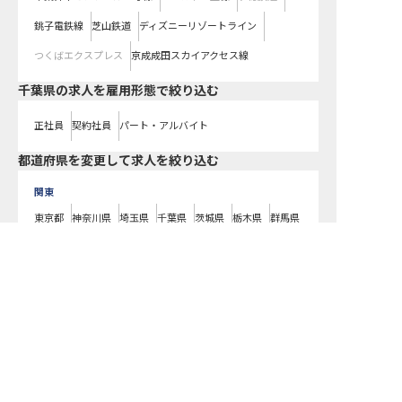
銚子電鉄線
芝山鉄道
ディズニーリゾートライン
つくばエクスプレス
京成成田スカイアクセス線
千葉県の求人を雇用形態で絞り込む
正社員
契約社員
パート・アルバイト
都道府県を変更して求人を絞り込む
関東
東京都
神奈川県
埼玉県
千葉県
茨城県
栃木県
群馬県
近畿
転職サポートに申し込む
無料
大阪府
兵庫県
京都府
滋賀県
奈良県
和歌山県
東海
愛知県
静岡県
岐阜県
三重県
北海道
北海道