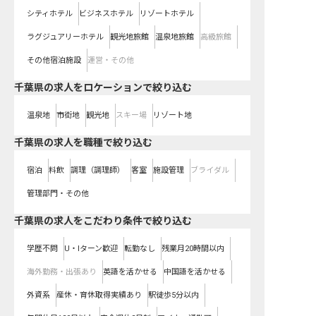
シティホテル
ビジネスホテル
リゾートホテル
ラグジュアリーホテル
観光地旅館
温泉地旅館
高級旅館
その他宿泊施設
運営・その他
千葉県の求人をロケーションで絞り込む
温泉地
市街地
観光地
スキー場
リゾート地
千葉県の求人を職種で絞り込む
宿泊
料飲
調理（調理師）
客室
施設管理
ブライダル
管理部門・その他
千葉県の求人をこだわり条件で絞り込む
学歴不問
U・Iターン歓迎
転勤なし
残業月20時間以内
海外勤務・出張あり
英語を活かせる
中国語を活かせる
外資系
産休・育休取得実績あり
駅徒歩5分以内