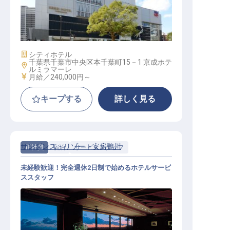
法人セールス
施設業態
シティホテル
千葉県千葉市中央区本千葉町15－1 京成ホテ
勤務地
ルミラマーレ
給与
月給／240,000円～
キープする
詳しく見る
サンダンス・リゾート安房鴨川
正社員
宿泊
サービススタッフ
未経験歓迎！完全週休2日制で始めるホテルサービ
ススタッフ