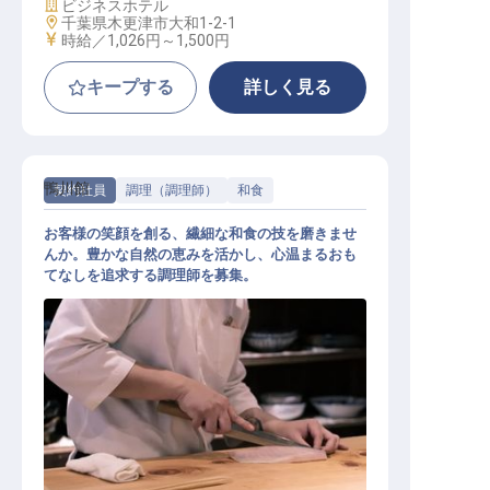
施設業態
ビジネスホテル
勤務地
千葉県木更津市大和1-2-1
給与
時給／1,026円～
1,500円
キープする
詳しく見る
鴨川館
契約社員
調理（調理師）
和食
お客様の笑顔を創る、繊細な和食の技を磨きませ
んか。豊かな自然の恵みを活かし、心温まるおも
てなしを追求する調理師を募集。
和食調理師：和食調理