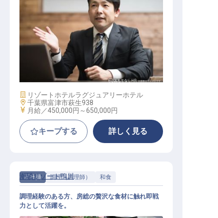
統括責任者候補
施設業態
リゾートホテル
ラグジュアリーホテル
勤務地
千葉県富津市萩生938
給与
月給／450,000円～
650,000円
キープする
詳しく見る
潮騒リゾート鴨川
正社員
調理（調理師）
和食
調理経験のある方、房総の贅沢な食材に触れ即戦
力として活躍を。