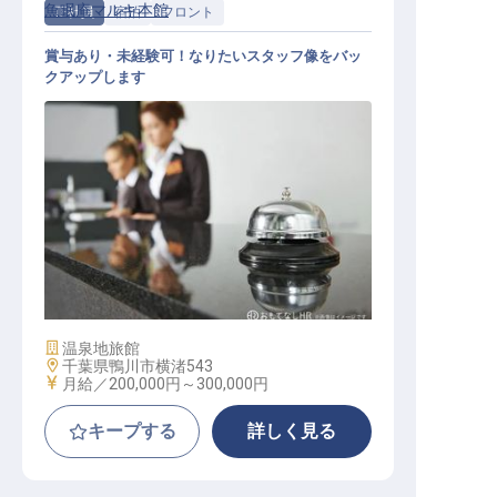
魚眠庵マルキ本館
正社員
宿泊
フロント
賞与あり・未経験可！なりたいスタッフ像をバッ
クアップします
フロント
施設業態
温泉地旅館
勤務地
千葉県鴨川市横渚543
給与
月給／200,000円～
300,000円
キープする
詳しく見る