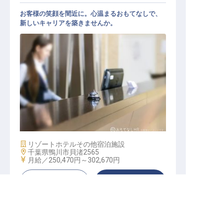
お客様の笑顔を間近に。心温まるおもてなしで、
新しいキャリアを築きませんか。
フロントスタッフ
施設業態
リゾートホテル
その他宿泊施設
勤務地
千葉県鴨川市貝渚2565
給与
月給／250,470円～
302,670円
キープする
詳しく見る
転職サポートに申し込む
無料