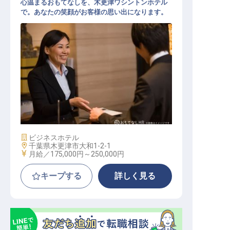
心温まるおもてなしを、木更津ワシントンホテル
で。あなたの笑顔がお客様の思い出になります。
フロントスタッフ
施設業態
ビジネスホテル
勤務地
千葉県木更津市大和1-2-1
給与
月給／175,000円～
250,000円
キープする
詳しく見る