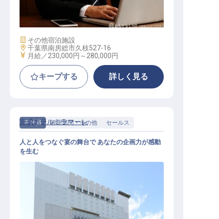
不動産開発企画
施設業態
その他宿泊施設
勤務地
千葉県南房総市久枝527-16
給与
月給／230,000円～
280,000円
キープする
詳しく見る
京成ホテルミラマーレ
正社員
管理部門・その他
セールス
人と人をつなぐ宴の舞台で あなたの企画力が感動
を生む