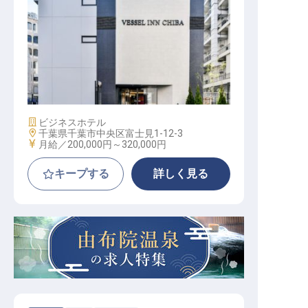
支配人・副支配人候補
施設業態
ビジネスホテル
勤務地
千葉県千葉市中央区富士見1-12-3
給与
月給／200,000円～
320,000円
キープする
詳しく見る