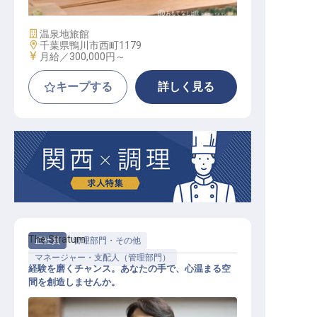
施設業態
温泉地旅館
勤務地
千葉県鴨川市西町1179
給与
月給／300,000円～
キープする
詳しく見る
The Stratum
正社員
管理部門・その他
マネージャー・支配人（管理部門）
経験を磨くチャンス。あなたの手で、心温まる空
間を創造しませんか。