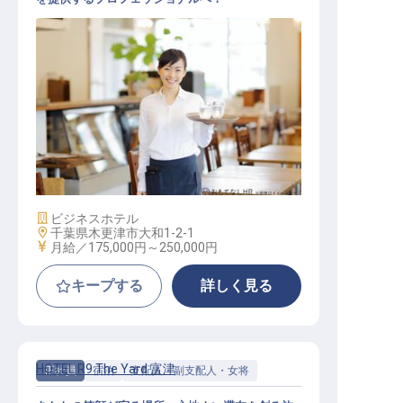
料飲サービス（レストラン・バンケ
ット）
施設業態
ビジネスホテル
勤務地
千葉県木更津市大和1-2-1
給与
月給／175,000円～
250,000円
キープする
詳しく見る
HOTEL R9 The Yard 富津
正社員
宿泊
支配人・副支配人・女将