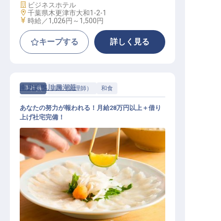
施設業態
ビジネスホテル
勤務地
千葉県木更津市大和1-2-1
給与
時給／1,026円～
1,500円
キープする
詳しく見る
南房総鴨川 黒潮荘
正社員
調理（調理師）
和食
あなたの努力が報われる！月給28万円以上＋借り
上げ社宅完備！
和食 / 正社員