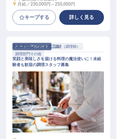
給与
月給／230,000円～
250,000円
キープする
詳しく見る
木更津ワシントンホテル
パート・アルバイト
調理（調理師）
調理部門その他
笑顔と美味しさを届ける料理の魔法使いに！未経
験者も歓迎の調理スタッフ募集
調理スタッフ