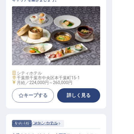
洋食調理主任
施設業態
シティホテル
勤務地
千葉県千葉市中央区本千葉町15-1
給与
月給／224,000円～
260,000円
キープする
詳しく見る
木更津ワシントンホテル
契約社員
宿泊
フロント