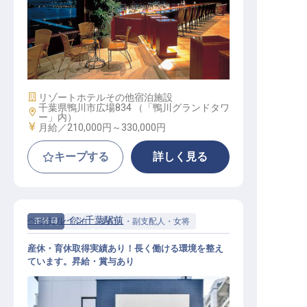
サービススタッフ / 正社員
施設業態
リゾートホテル
その他宿泊施設
千葉県鴨川市広場834 （「鴨川グランドタワ
勤務地
ー」内）
給与
月給／210,000円～
330,000円
キープする
詳しく見る
ベッセルイン千葉駅前
正社員
宿泊
支配人・副支配人・女将
産休・育休取得実績あり！長く働ける環境を整え
ています。昇給・賞与あり