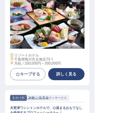
調理（和食）
施設業態
リゾートホテル
勤務地
千葉県鴨川市太海浜73-1
給与
月給／200,000円～
300,000円
キープする
詳しく見る
木更津ワシントンホテル
契約社員
料飲
レストランサービス
木更津ワシントンホテルで、心温まるおもてなし
を提供するプロフェッショナルへ！