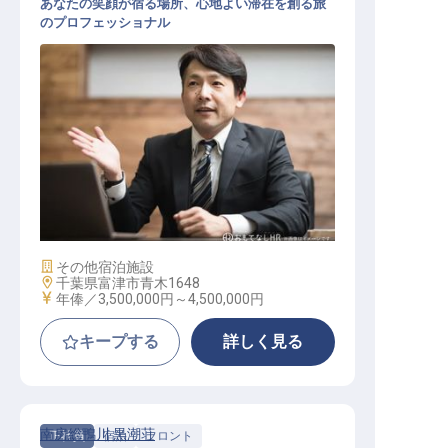
あなたの笑顔が宿る場所、心地よい滞在を創る旅
のプロフェッショナル
【HOTEL R9 The Yard 富津】ホテル
運営責任者
施設業態
その他宿泊施設
勤務地
千葉県富津市青木1648
給与
年俸／3,500,000円～
4,500,000円
キープする
詳しく見る
南房総鴨川 黒潮荘
正社員
宿泊
フロント