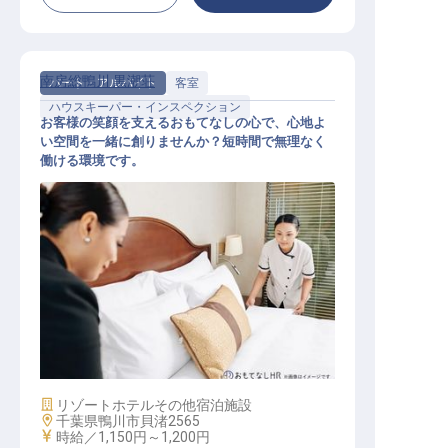
南房総鴨川 黒潮荘
パート・アルバイト
客室
ハウスキーパー・インスペクション
お客様の笑顔を支えるおもてなしの心で、心地よ
い空間を一緒に創りませんか？短時間で無理なく
働ける環境です。
客室、その他清掃スタッフ
施設業態
リゾートホテル
その他宿泊施設
勤務地
千葉県鴨川市貝渚2565
給与
時給／1,150円～
1,200円