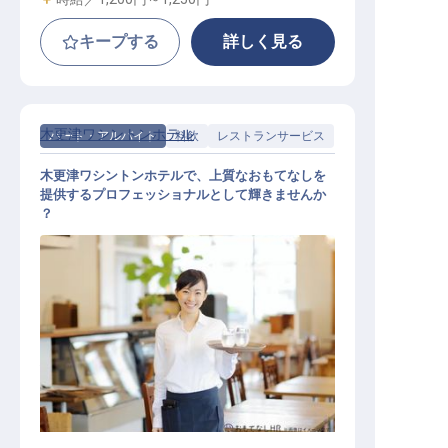
キープする
詳しく見る
木更津ワシントンホテル
パート・アルバイト
料飲
レストランサービス
木更津ワシントンホテルで、上質なおもてなしを
提供するプロフェッショナルとして輝きませんか
？
料飲サービス（レストラン・バンケ
ット）