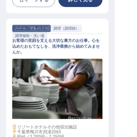
南房総鴨川 黒潮荘
パート・アルバイト
調理（調理師）
調理補助・洗い場
お客様の笑顔を支える大切な裏方のお仕事。心を
込めたおもてなしを、洗浄業務から始めてみませ
んか。
食器等の洗浄スタッフ
施設業態
リゾートホテル
その他宿泊施設
勤務地
千葉県鴨川市貝渚2565
給与
時給／1,200円～
1,250円