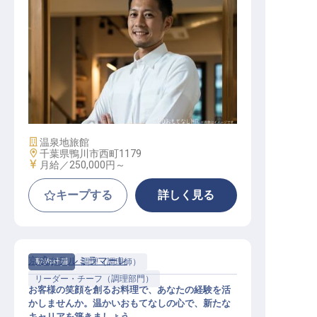
転職サポートに申し込む
無料
採用をお考えの企業様へ
調理スタッフ（洋食チーフ）
施設業態
温泉地旅館
勤務地
千葉県鴨川市西町1179
給与
月給／250,000円～
キープする
詳しく見る
京成ホテルミラマーレ
契約社員
調理（調理師）
リーダー・チーフ（調理部門）
お客様の笑顔を創るお料理で、あなたの経験を活
かしませんか。温かいおもてなしの心で、新たな
キャリアを築きましょう。