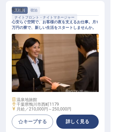
鴨川館
正社員
宿泊
ナイトフロント・ナイトマネージャー
心安らぐ空間で、お客様の夜を支えるお仕事。月1
万円の寮で、新しい生活をスタートしませんか。
ナイトフロント
施設業態
温泉地旅館
勤務地
千葉県鴨川市西町1179
給与
月給／210,000円～
250,000円
キープする
詳しく見る