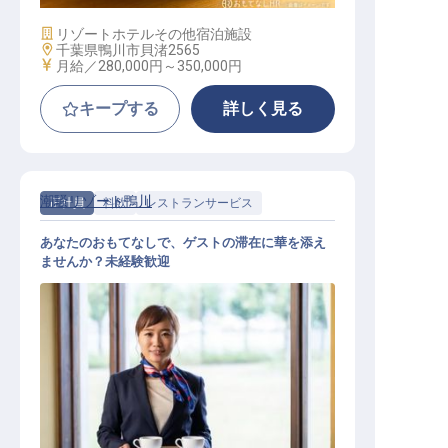
施設業態
リゾートホテル
その他宿泊施設
勤務地
千葉県鴨川市貝渚2565
給与
月給／280,000円～
350,000円
キープする
詳しく見る
潮騒リゾート鴨川
正社員
料飲
レストランサービス
あなたのおもてなしで、ゲストの滞在に華を添え
ませんか？未経験歓迎
レストラン業務