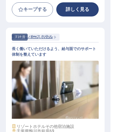
キープする
詳しく見る
鴨川ユニバースホテル
正社員
宿泊
フロント
長く働いていただけるよう、給与面でのサポート
体制を整えています
フロント / 正社員
施設業態
リゾートホテル
その他宿泊施設
勤務地
千葉県鴨川市前原69