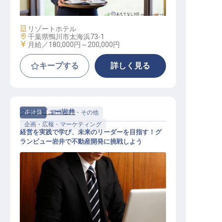
施設業態
リゾートホテル
勤務地
千葉県鴨川市太海浜73-1
給与
月給／180,000円～
200,000円
キープする
詳しく見る
グランビュー岩井
正社員
管理部門・その他
企画・広報・マーケティング
経営を実践で学び、未来のリーダーを目指す！グ
ランビュー岩井で不動産開発に挑戦しよう