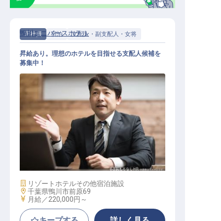
鴨川ユニバースホテル
正社員
宿泊
支配人・副支配人・女将
昇給あり。理想のホテルを目指せる支配人候補を
募集中！
支配人・副支配人・女将 / 正社員
施設業態
リゾートホテル
その他宿泊施設
勤務地
千葉県鴨川市前原69
給与
月給／220,000円～
キープする
詳しく見る