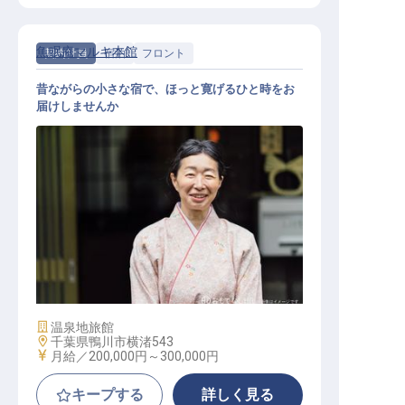
魚眠庵マルキ本館
契約社員
宿泊
フロント
昔ながらの小さな宿で、ほっと寛げるひと時をお
届けしませんか
フロント
施設業態
温泉地旅館
勤務地
千葉県鴨川市横渚543
給与
月給／200,000円～
300,000円
キープする
詳しく見る