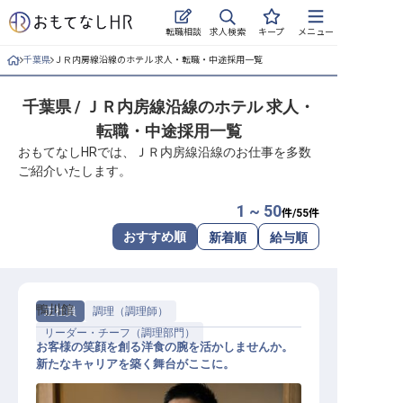
求人検索
転職相談
キープ
メニュー
千葉県
ＪＲ内房線沿線のホテル 求人・転職・中途採用一覧
ログイン
千葉県 / ＪＲ内房線沿線のホテル 求人・
求人・施設を探す
転職・中途採用一覧
キープした求人
おもてなしHRでは、ＪＲ内房線沿線のお仕事を多数
ご紹介いたします。
就職・転職 合同説明会
1 ~ 50
件/
55
件
おもてなしHRについて
おすすめ順
新着順
給与順
ご利用の流れ
鴨川館
正社員
調理（調理師）
よくある質問
リーダー・チーフ（調理部門）
お客様の笑顔を創る洋食の腕を活かしませんか。
ホテル・宿泊業界情報コラム
新たなキャリアを築く舞台がここに。