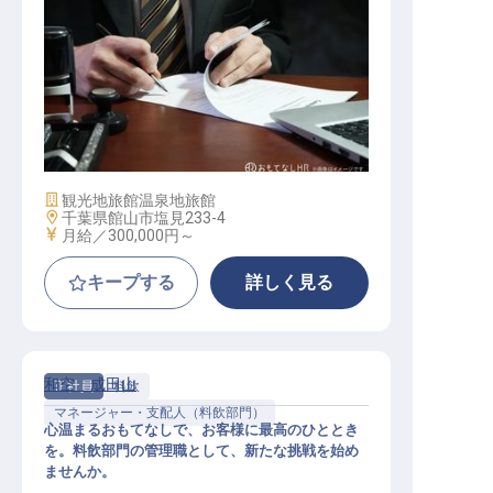
レストランマネージャー
施設業態
観光地旅館
温泉地旅館
勤務地
千葉県館山市塩見233-4
給与
月給／300,000円～
キープする
詳しく見る
和空 成田山
正社員
料飲
マネージャー・支配人（料飲部門）
心温まるおもてなしで、お客様に最高のひととき
を。料飲部門の管理職として、新たな挑戦を始め
ませんか。