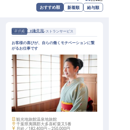
転職サポートに申し込む
おすすめ順
新着順
給与順
無料
採用をお考えの企業様へ
秘湯の宿 滝見苑
正社員
料飲
レストランサービス
お客様の喜びが、自らの働くモチベーションに繋
がるお仕事です
懐石料理のサービススタッフ
施設業態
観光地旅館
温泉地旅館
勤務地
千葉県夷隅郡大多喜町粟又5番
給与
月給／182,400円～
250,000円