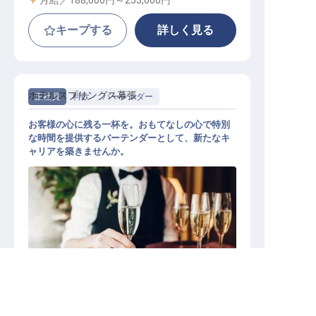
キープする
詳しく見る
ホテルスプリングス幕張
正社員
料飲
バーテンダー
お客様の心に残る一杯を。おもてなしの心で特別
な時間を提供するバーテンダーとして、新たなキ
ャリアを築きませんか。
バーテンダー
求人を紹介してもらう