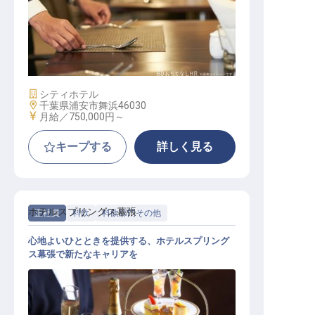
料理飲料部 部長（F&B Manager）
施設業態
シティホテル
勤務地
千葉県浦安市舞浜46030
給与
月給／750,000円～
キープする
詳しく見る
ホテルスプリングス幕張
正社員
料飲
料飲部門その他
心地よいひとときを提供する、ホテルスプリング
ス幕張で新たなキャリアを