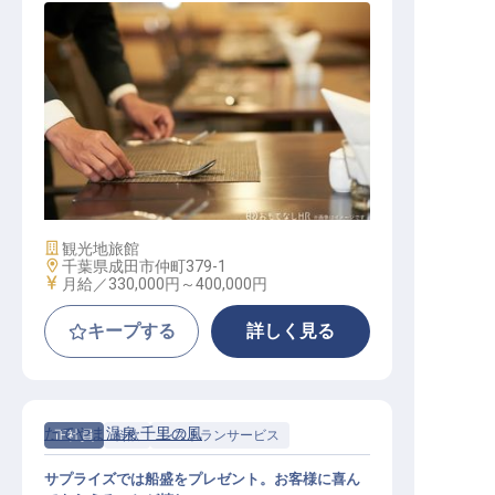
料飲マネージャー（正社員）
施設業態
観光地旅館
勤務地
千葉県成田市仲町379-1
給与
月給／330,000円～
400,000円
キープする
詳しく見る
たてやま温泉 千里の風
正社員
料飲
レストランサービス
サプライズでは船盛をプレゼント。お客様に喜ん