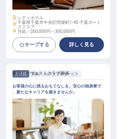
料飲マネージャー
施設業態
シティホテル
千葉県千葉市中央区問屋町1-45 千葉ポート
勤務地
スクエア
給与
月給／260,000円～
300,000円
キープする
詳しく見る
東急ハーヴェストクラブ勝浦
正社員
料飲
レストランサービス
お客様の心に残るおもてなしを。安心の独身寮で
、新たなキャリアを築きませんか。