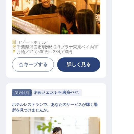
レストランサービス
施設業態
リゾートホテル
勤務地
千葉県浦安市明海6-2-1プラナ東京ベイ内1F
給与
月給／217,500円～
234,700円
キープする
詳しく見る
ハイアットリージェンシー東京ベイ
契約社員
料飲
レストランサービス
ホテルレストランで、あなたのサービスが輝く場
所を見つけませんか。