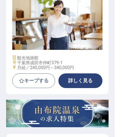
レストランサービス
施設業態
観光地旅館
勤務地
千葉県成田市仲町379-1
給与
月給／240,000円～
340,000円
キープする
詳しく見る