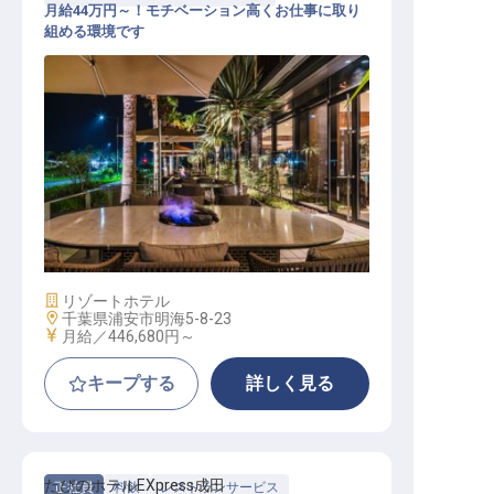
月給44万円～！モチベーション高くお仕事に取り
組める環境です
バーテンダーマネージャー
施設業態
リゾートホテル
勤務地
千葉県浦安市明海5-8-23
給与
月給／446,680円～
キープする
詳しく見る
たびのホテルEXpress成田
正社員
料飲
レストランサービス