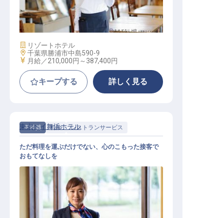
レストランスタッフ
施設業態
リゾートホテル
勤務地
千葉県勝浦市中島590-9
給与
月給／210,000円～
387,400円
キープする
詳しく見る
東京ベイ舞浜ホテル
正社員
料飲
レストランサービス
ただ料理を運ぶだけでない、心のこもった接客で
おもてなしを