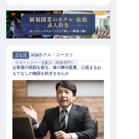
ウィシュトンホテル・ユーカリ
正社員
料飲
マネージャー・支配人（料飲部門）
お客様の笑顔を創る、食の舞台監督。心温まるお
もてなしの物語を紡ぎませんか
料飲部 レストランマネージャー