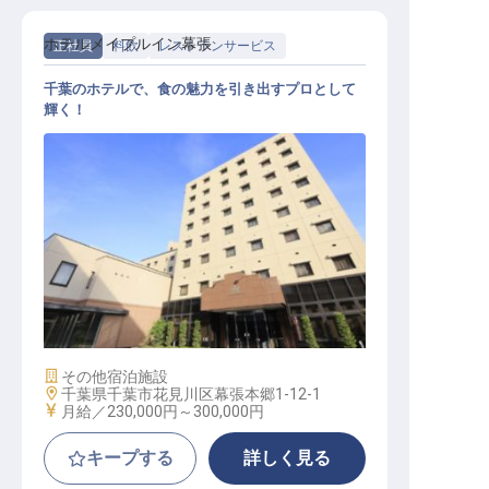
ホテルメイプルイン幕張
正社員
料飲
レストランサービス
千葉のホテルで、食の魅力を引き出すプロとして
輝く！
ホテルレストランスタッフ
施設業態
その他宿泊施設
勤務地
千葉県千葉市花見川区幕張本郷1-12-1
給与
月給／230,000円～
300,000円
キープする
詳しく見る