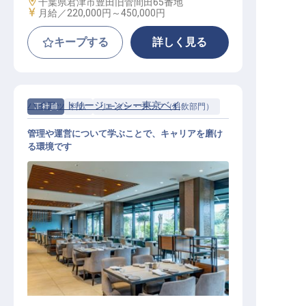
勤務地
千葉県君津市豊田旧菅間田65番地
給与
月給／220,000円～
450,000円
キープする
詳しく見る
ハイアットリージェンシー東京ベイ
正社員
料飲
リーダー・チーフ（料飲部門）
管理や運営について学ぶことで、キャリアを磨け
る環境です
ソムリエアシスタントマネージャー