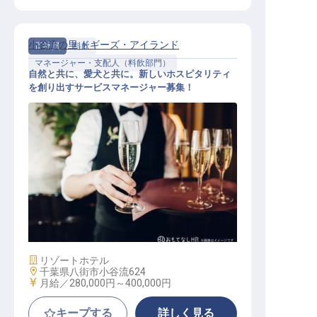
小谷流の里 ドギーズ・アイランド
正社員
料飲
マネージャー・支配人（料飲部門）
自然と共に、愛犬と共に。新しいホスピタリティ
を創り出すサービスマネージャー募集！
サービスマネージャー候補
施設業態
リゾートホテル
勤務地
千葉県八街市小谷流624
給与
月給／280,000円～
400,000円
キープする
詳しく見る