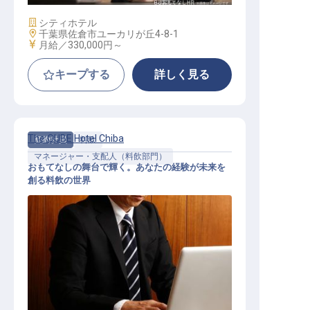
施設業態
シティホテル
勤務地
千葉県佐倉市ユーカリが丘4-8-1
給与
月給／330,000円～
キープする
詳しく見る
The QUBE Hotel Chiba
契約社員
料飲
マネージャー・支配人（料飲部門）
おもてなしの舞台で輝く。あなたの経験が未来を
創る料飲の世界