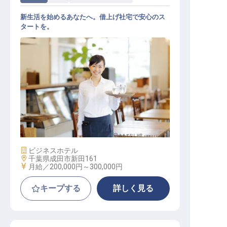
新生活を始めるあなたへ。借上げ社宅で安心のス
タートを。
レストランホールスタッフ
施設業態
ビジネスホテル
勤務地
千葉県成田市新田161
給与
月給／200,000円～
300,000円
キープする
詳しく見る