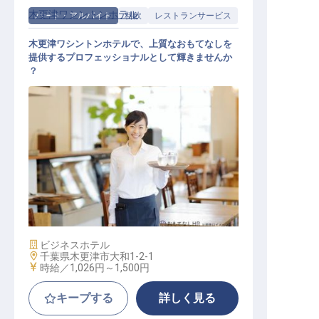
木更津ワシントンホテル
パート・アルバイト
料飲
レストランサービス
木更津ワシントンホテルで、上質なおもてなしを
提供するプロフェッショナルとして輝きませんか
？
料飲サービス（レストラン・バンケ
ット）
施設業態
ビジネスホテル
勤務地
千葉県木更津市大和1-2-1
給与
時給／1,026円～
1,500円
キープする
詳しく見る