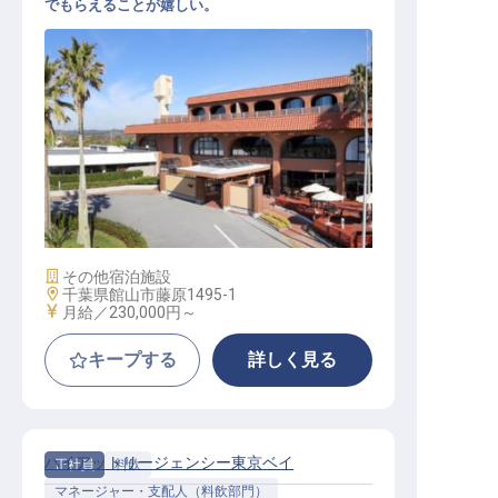
でもらえることが嬉しい。
レストランサービス / 正社員
施設業態
その他宿泊施設
勤務地
千葉県館山市藤原1495-1
給与
月給／230,000円～
キープする
詳しく見る
ハイアットリージェンシー東京ベイ
正社員
料飲
マネージャー・支配人（料飲部門）