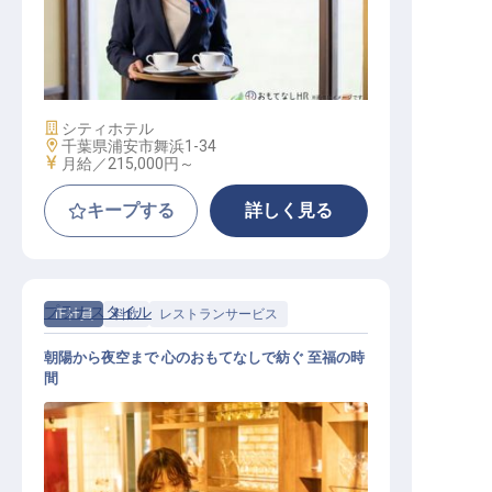
レストランサービス
施設業態
シティホテル
勤務地
千葉県浦安市舞浜1-34
給与
月給／215,000円～
キープする
詳しく見る
プラナスタイル
正社員
料飲
レストランサービス
朝陽から夜空まで 心のおもてなしで紡ぐ 至福の時
間