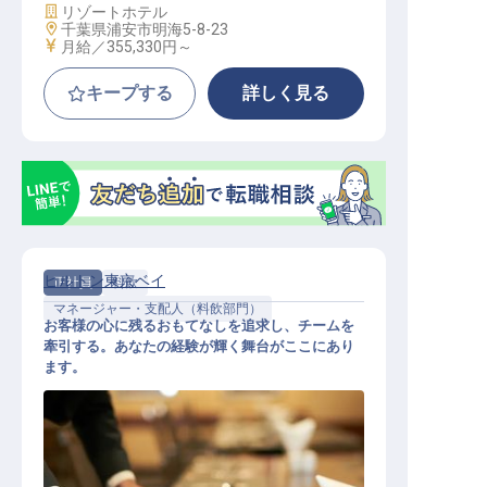
施設業態
リゾートホテル
勤務地
千葉県浦安市明海5-8-23
給与
月給／355,330円～
キープする
詳しく見る
ヒルトン東京ベイ
正社員
料飲
マネージャー・支配人（料飲部門）
お客様の心に残るおもてなしを追求し、チームを
牽引する。あなたの経験が輝く舞台がここにあり
ます。