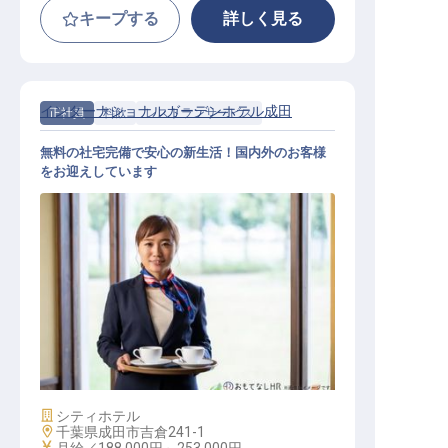
キープする
詳しく見る
インターナショナルガーデンホテル成田
正社員
料飲
レストランサービス
無料の社宅完備で安心の新生活！国内外のお客様
をお迎えしています
レストランサービス
施設業態
シティホテル
勤務地
千葉県成田市吉倉241-1
給与
月給／188,000円～
253,000円