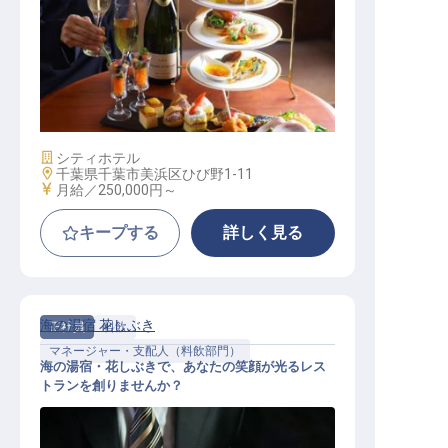
宴会サービス
施設業態
シティホテル
勤務地
千葉県千葉市美浜区ひび野1-11
給与
月給／250,000円～
キープする
詳しく見る
海の湯宿 花しぶき
正社員
料飲
マネージャー・支配人（料飲部門）
海の湯宿・花しぶきで、あなたの笑顔が光るレス
トランを創りませんか？