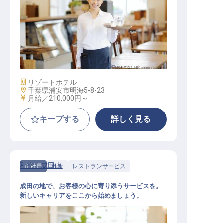
レストランサービス 料飲部門
施設業態
リゾートホテル
勤務地
千葉県浦安市明海5-8-23
給与
月給／210,000円～
キープする
詳しく見る
和空 成田山
正社員
料飲
レストランサービス
成田の地で、お客様の心に寄り添うサービスを。
新しいキャリアをここから始めましょう。