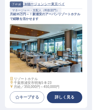
ハイアットリージェンシー東京ベイ
正社員
料飲
マネージャー・支配人（料飲部門）
月給35万円～！新浦安のアーバンリゾートホテル
で経験を活かせます
レストランサービスマネージャー
施設業態
リゾートホテル
勤務地
千葉県浦安市明海5-8-23
給与
月給／350,000円～
450,000円
キープする
詳しく見る