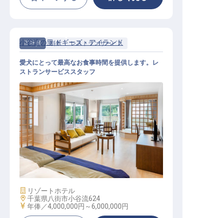
小谷流の里 ドギーズ・アイランド
正社員
料飲
レストランサービス
愛犬にとって最高なお食事時間を提供します。レ
ストランサービススタッフ
レストランサービス / 正社員
施設業態
リゾートホテル
勤務地
千葉県八街市小谷流624
給与
年俸／4,000,000円～
6,000,000円