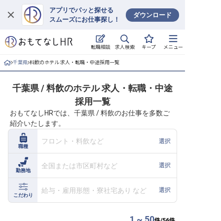
アプリでパッと探せる
ダウンロード
スムーズにお仕事探し！
ログイン
求人検索
転職相談
キープ
メニュー
求人・施設を探す
千葉県
料飲のホテル 求人・転職・中途採用一覧
キープした求人
千葉県 / 料飲のホテル 求人・転職・中途
採用一覧
就職・転職 合同説明会
おもてなしHRでは、千葉県 / 料飲のお仕事を多数ご
紹介いたします。
おもてなしHRについて
フロント・料飲など
選択
職種
ご利用の流れ
全国または市区町村など
選択
勤務地
よくある質問
給与・雇用形態・寮社宅あり など
選択
ホテル・宿泊業界情報コラム
こだわり
1 ~ 50
件/
56
件