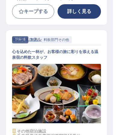
キープする
詳しく見る
亀山温泉ホテル
正社員
料飲
料飲部門その他
心を込めた一杯が、お客様の旅に彩りを添える温
泉宿の料飲スタッフ
料飲スタッフ
施設業態
その他宿泊施設