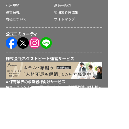
利用規約
退会手続き
運営会社
宿泊業界用語集
商標について
サイトマップ
公式コミュニティ
株式会社ネクストビート運営サービス
保育業界の求職者様向けサービス
保育士バンク！ - 日本最大級。保育士・幼稚園教諭向け転職支
転職フルサポート実施中！
援サイト
サポートに申し込む
保育士バンク！新卒 - 保育士・幼稚園教諭を目指す「学生向
け」就職活動情報サイト
法人様向けサービス
保育士バンク！コネクト - 保育施設向けの業務支援システム
保育士バンク！パレット - 保育施設専門の職員マネジメントツ
ール