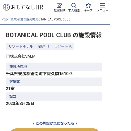
求人検索
転職相談
キープ
メニュー
千葉県
安房郡鋸南町
BOTANICAL POOL CLUB
ログイン
BOTANICAL POOL CLUB
の施設情報
求人・施設を探す
リゾートホテル
観光地
リゾート地
キープした求人
株式会社VALM
就職・転職 合同説明会
施設所在地
千葉県安房郡鋸南町下佐久間1510-2
おもてなしHRについて
客室数
21室
ご利用の流れ
設立
よくある質問
2023年8月25日
ホテル・宿泊業界情報コラム
この施設が気になったら