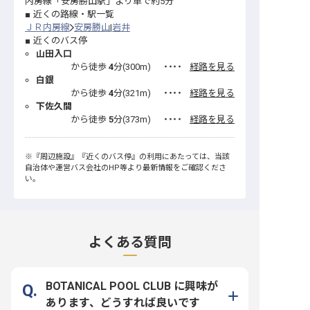
内房線「安房勝山駅」より車で約5分
近くの路線・駅一覧
ＪＲ内房線
安房勝山
岩井
近くのバス停
山田入口
から徒歩
4
分(
300
m)
・・・・
経路を見る
白銀
から徒歩
4
分(
321
m)
・・・・
経路を見る
下佐久間
から徒歩
5
分(
373
m)
・・・・
経路を見る
※
『周辺施設』
『近くのバス停』
の利用にあたっては、当該
自治体や運営バス会社のHP等より最新情報をご確認くださ
い。
よくある質問
BOTANICAL POOL CLUB に興味が
あります、どうすれば良いです