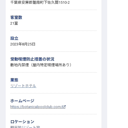
千葉県安房郡鋸南町下佐久間1510-2
客室数
21室
設立
2023年8月25日
受動喫煙防止措置の状況
敷地内禁煙（屋内特定喫煙場所あり）
業態
リゾートホテル
ホームページ
https://botanicalpoolclub.com/
ロケーション
観光地
リゾート地