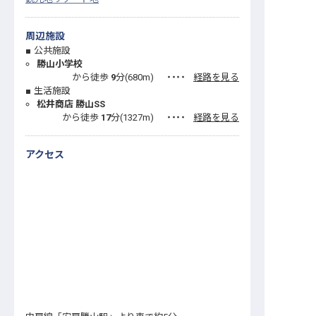
周辺施設
公共施設
勝山小学校
から徒歩
9
分(
680
m)
・・・・
経路を見る
生活施設
松井商店 勝山SS
から徒歩
17
分(
1327
m)
・・・・
経路を見る
アクセス