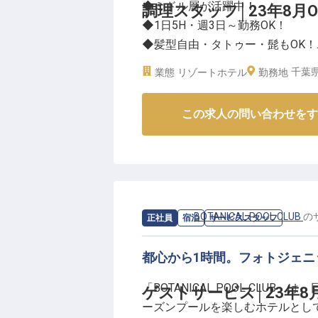
◆ミドル層が活躍中！
調理スタッフ│23年8月O
◆1日5H・週3日～勤務OK！
◆髪型自由・タトゥー・髭もOK！
◆宿泊社割制度、賄い無料など待
千葉県
業態
リゾートホテル
勤務地
23年8月開業の「BOTANICAL 
この求人の問い合わせをす
るリゾートホテル。どこを切り取
と早くも口コミなどで好評です。
サンセットタイムには、DJによ
でカクテルを楽しんだり、愛犬と
で泳ぐだけではない多彩な楽しみ
求人情報：
BOTANICAL POOL CLUB
の
正社員
宿泊
サービススタッフ
うな、オリジナリティあふれるお
━━━━━━━━━━━━━━━
都心から1時間。フォトジェ
「BOTANICAL POOL CL
「BOTANICAL POOL CL
ゲストサービス│23年
自然に囲まれたロケーションの中
ーズンプールを楽しむホテルとして
トドアが楽しめる環境に惹かれ、