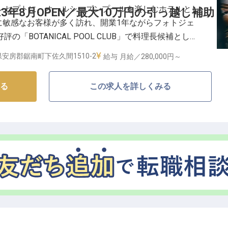
ンセプトに、オールシーズンプールを楽しむホテルとし
3年8月OPEN／最大10万円の引っ越し補助
一緒にのんびりリゾートライフを満喫したりと、プール
ドに敏感なお客様が多く訪れ、開業1年ながらフォトジェ
方をご提案している当ホテル。
「BOTANICAL POOL CLUB」で料理長候補として
離にありながら、豊かな自然に囲まれたロケーションの
キャンプなど様々なアウトドアが楽しめる環境に惹か
安房郡鋸南町下佐久間1510-2
給与
月給／280,000円～
フも多数！
た、クリエイティビティ溢れる料理を提供しています。
る
この求人を詳しくみる
メント経験不問！料理長には大きな裁量を持たせてお
献します。
す
社の中心メンバーへ
に楽しい環境です