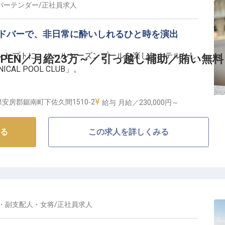
るチルなハウスミュージックを聞きながらプールサイド
バーテンダー
/
正社員
求人
一緒にのんびりリゾートライフを満喫したりと、プール
方をご提案している当ホテル。
イドバーで、非日常に酔いしれるひと時を演出
離にありながら、豊かな自然に囲まれたロケーションの
キャンプなど様々なアウトドアが楽しめる環境に惹か
ンセプトに、オールシーズンプールを楽しむホテルとし
OPEN／月給23万～／引っ越し補助／賄い無料
フも多数！
CAL POOL CLUB」。
、南国のような空間にあるプールサイドバー。
安房郡鋸南町下佐久間1510-2
給与
月給／230,000円～
お客様の気分に合わせたドリンクのご提供などを行なう
ッションや音楽などトレンドに敏感な20、30代が中
る
この求人を詳しくみる
しむひと時を、あなたの1杯で演出しませんか？
り優遇
数
・副支配人・女将
/
正社員
求人
c…