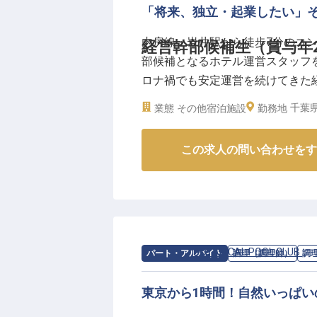
「将来、独立・起業したい」
▼サンセットタイムに、DJによ
内房線・岩井駅から徒步7分のコ
経営幹部候補生（賞与年
でカクテルを楽しんだり、愛犬と
部候補となるホテル運営スタッフ
で泳ぐだけではない多彩な楽しみ
ロナ禍でも安定運営を続けてきた
都心から車で1時間程度という距
立・起業を目指すことも可能！月
中に佇んでいます。サーフィンや
千葉県
業態
その他宿泊施設
勤務地
た環境の下、時代に左右されない
れ、東京から移住してきたスタッ
この求人の問い合わせをす
【この企業・施設について】
南房総、熱海、伊東で気軽に利用
るユアリゾート。「自由気ままな
点として、新しい形式を提案して
は売上もトップクラス。7年連続
ました！今後は施設リニューアル
求人情報：
BOTANICAL POOL CLUB
の
パート・アルバイト
調理（調理師）
調
東京から1時間！自然いっぱ