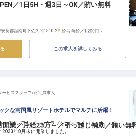
PEN／1日5H・週3日～OK／賄い無料
遇も充実！
安房郡鋸南町下佐久間1510-2
給与
時給／1,200円～
POOL CLUB」は、オールシーズンいつでもプールが楽しめ
る
この求人を詳しくみる
ってもフォトジェニックでお洒落な空間は、「映える」
るチルなハウスミュージックを聞きながらプールサイド
一緒にのんびりリゾートライフを満喫したりと、プール
方をご提案している当ホテルで、思い出の一つになるよ
サービススタッフ
/
正社員
求人
料理を作ってみませんか？
━━━━━
ニックな南国風リゾートホテルでマルチに活躍！
UB」は都心から車で1時間程度という距離にありながら、豊かな
UB」は、日本ではレアなプールクラブをコンセプトに、オールシ
8月開業／月給23万～／引っ越し補助／賄い無
に佇んでいます。サーフィンやキャンプなど様々なアウ
2023年8月末に開業しました。
東京から移住してきたスタッフも多数！新しい仕事と気