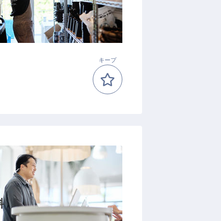
キープ
料