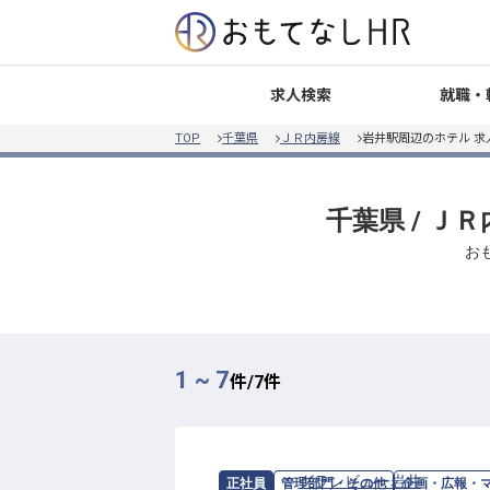
就職・
求人検索
TOP
千葉県
ＪＲ内房線
岩井駅周辺のホテル 求
千葉県 / Ｊ
お
1 ~ 7
件/
7
件
求人情報：
グランビュー岩井
の
企画・
正社員
管理部門・その他
企画・広報・