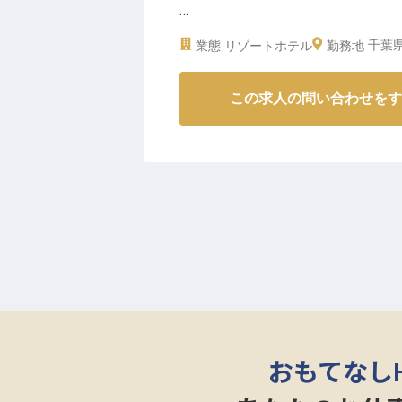
の合う仲間との出会いが待ってい
開業直後から「どこを切り取っても
千葉県
業態
リゾートホテル
勤務地
当ホテル。お洒落かつ野性的な魅
し、楽しみながら確かなスキルとキ
この求人の問い合わせをす
＝＝＝★注目ポイントはコチラ↓
＊月給23万～。スキル・経験によ
＊モデルさんや著名人の来訪も多
＊最大10万円の引っ越し補助
＊髪型自由でタトゥー・髭もOK et
＝＝＝＝＝＝＝＝＝＝＝＝＝＝＝
▼サンセットタイムに、DJによ
でカクテルを楽しんだり、愛犬と
で泳ぐだけではない多彩な楽しみ
おもてなし
都心から車で1時間程度という距
中に佇んでいます。サーフィンや