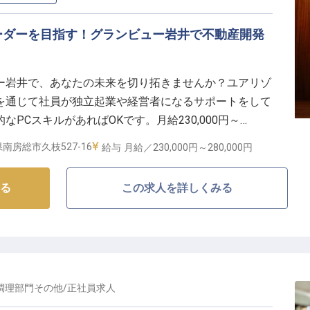
ーダーを目指す！グランビュー岩井で不動産開発
ー岩井で、あなたの未来を切り拓きませんか？ユアリゾ
を通じて社員が独立起業や経営者になるサポートをして
PCスキルがあればOKです。月給230,000円～
金・技術・情報のマネジメントを学び、20年以内に50施設
南房総市久枝527-16
給与
月給／230,000円～
280,000円
しよう。熱い想いを持つあなたの応募をお待ちしていま
です
る
この求人を詳しくみる
調理部門その他
/
正社員
求人