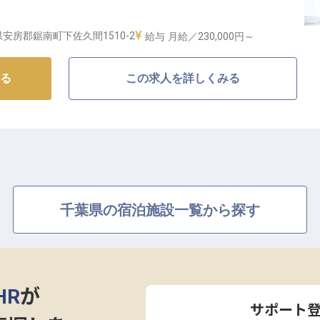
ますよ。
"映える"」と、トレンドに敏感なお客様から好評価の
安房郡鋸南町下佐久間1510-2
給与
月給／230,000円～
力にもあふれた南国風リゾートホテルでマルチに活躍
ャリアを手にしましょう！20～30代の若手活躍中！
る
この求人を詳しくみる
★＝＝＝
り優遇
数
c…
＝＝＝＝
千葉県の宿泊施設一覧から探す
るチルなハウスミュージックを聞きながらプールサイド
一緒にのんびりリゾートライフを満喫したりと、プール
方をご提案している当ホテル。
HR
が
離にありながら、豊かな自然に囲まれたロケーションの
サポート
キャンプなど様々なアウトドアが楽しめる環境に惹か