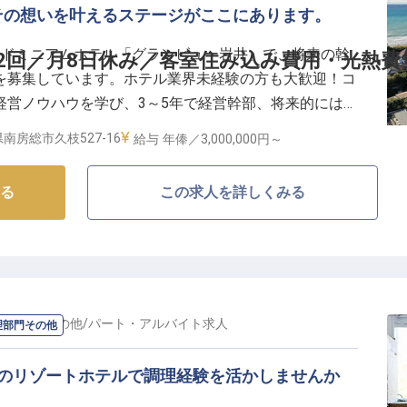
その想いを叶えるステージがここにあります。
るチルなハウスミュージックを聞きながらプールサイド
ンドミニアムホテル「グランビュー岩井」で、将来の幹
2回／月8日休み／客室住み込み費用・光熱費
一緒にのんびりリゾートライフを満喫したりと、プール
を募集しています。ホテル業界未経験の方も大歓迎！コ
方をご提案している当ホテル。
経営ノウハウを学び、3～5年で経営幹部、将来的には独
離にありながら、豊かな自然に囲まれたロケーションの
8日休み、賞与年2回とワークライフバランスにも配慮し
キャンプなど様々なアウトドアが楽しめる環境に惹か
南房総市久枝527-16
給与
年俸／3,000,000円～
安定した経営力を身につけていきませんか？
フも多数！
る
この求人を詳しくみる
できる「コンドミニアムホテル」をプロデュースしてい
My別荘」としてくつろぎ、やすらげる地域を楽しむ拠
います。主要な宿泊予約サイトのコンドミニアム部門で
アワード受賞中でコロナ禍でもしっかり運営を続けられ
、新規開発も準備中で、さらなる成長をしていきます。
調理部門その他
/
パート・アルバイト
求人
理部門その他
いのリゾートホテルで調理経験を活かしませんか