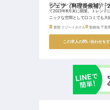
日本ではレアなプールクラブをコ
シェフ（料理長候補）│2
でカクテルを楽しんだり、愛犬と
て2023年8月末に開業。トレン
で泳ぐだけではない多彩な楽しみ
ニックな空間として口コミでも大好評の
都心から車で1時間程度という距
チャレンジしませんか？
中に佇んでいます。サーフィンや
千葉県
業態
リゾートホテル
勤務地
れ、東京から移住してきたスタッ
千葉県産の食材をふんだんに使っ
この求人の問い合わせをす
調理経験が3年以上あればマネジ
り、あなたのキャリアアップに貢
【月給28万円～】
経験・スキルを考慮して優遇しま
【経営・運営にも関われる】
運営ノウハウも学び、いずれは会
【最大10万円の引っ越し補助】
マリンアクティビティ好きには特