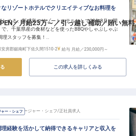
クなリゾートホテルでクリエイティブなお料理を
しめる、新感覚のリゾートホテルとして23年8月に開
OPEN／月給23万～／引っ越し補助／賄い無料
CLUB」で、千葉県産の食材などを使ったBBQやしゃぶしゃぶ
調理スタッフを募集！
安房郡鋸南町下佐久間1510-2
給与
月給／230,000円～
れ、開業1年ながらフォトジェニックで「映える」空間
0代の若手が活躍するオープンでフランクな環境で、ク
る
この求人を詳しくみる
を作ってみませんか？
り優遇
数
料理長・マネージャー・シェフ
/
正社員
求人
ジャー・シェフ
c…
調理経験を活かして納得できるキャリアと収入を
るチルなハウスミュージックを聞きながらプールサイド