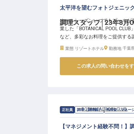
太平洋を望むフォトジェニッ
オールシーズンいつでもプールが楽
調理スタッフ│23年8月
業した「BOTANICAL POOL 
など、多彩なお料理をご提供する
千葉県
業態
リゾートホテル
勤務地
トレンドに敏感なお客様が多く訪
は口コミなどでも大好評。20～3
この求人の問い合わせをす
リエイティビティあふれるお料理
＼＼ ココに注目♪ ／／
★月給23万～。スキル・経験によ
★モデルさんや著名人の来訪も多
★最大10万円の引っ越し補助
求人情報：
BOTANICAL POOL CLUB
の
正社員
調理（調理師）
料理長・マネー
★髪型自由でタトゥー・髭もOK et
【マネジメント経験不問！】
▼サンセットタイムに、DJによ