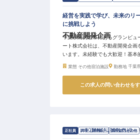
経営を実践で学び、未来のリ
に挑戦しよう
不動産開発企画
千葉県南房総市にあるグランビュ
ート株式会社は、不動産開発企画
います。未経験でも大歓迎！基本的な
280,000円＋諸手当。人・物・
千葉県
業態
その他宿泊施設
勤務地
展開を目指す実践式経営塾で成長
す！※2024年08月26日時点の情報
この求人の問い合わせをす
求人情報：
BOTANICAL POOL CLUB
の
正社員
調理（調理師）
調理部門その他