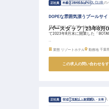
▼サンセットタイムに、DJによ
求人情報：
BOTANICAL POOL CLUB
の
正社員
料飲
バーテンダー
でカクテルを楽しんだり、愛犬と
で泳ぐだけではない多彩な楽しみ
DOPEな雰囲気漂うプールサ
都心から車で1時間程度という距
中に佇んでいます。サーフィンや
日本ではレアなプールクラブをコ
バースタッフ│23年8月
れ、東京から移住してきたスタッ
て2023年8月末に開業した「BOTANI
300種類のボタニカルに囲まれた
千葉県
業態
リゾートホテル
勤務地
あなたには、プールサイドバーで
バースタッフをお任せします。ファ
この求人の問い合わせをす
心に活躍中。洗練された空間で楽
//////// ここがポイント！ ////////
◎月給23万～。スキル・経験によ
◎モデルさんや著名人の来訪も多
◎最大10万円の引っ越し補助
求人情報：
グランビュー岩井
の
支配人
正社員
宿泊
支配人・副支配人・女将
◎髪型自由でタトゥー・髭もOK et