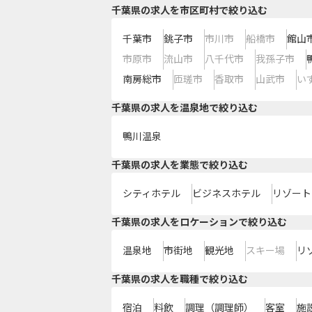
千葉県の求人を市区町村で絞り込む
千葉市
銚子市
市川市
船橋市
館山
市原市
流山市
八千代市
我孫子市
南房総市
匝瑳市
香取市
山武市
い
千葉県の求人を温泉地で絞り込む
鴨川温泉
千葉県の求人を業態で絞り込む
シティホテル
ビジネスホテル
リゾート
千葉県の求人をロケーションで絞り込む
温泉地
市街地
観光地
スキー場
リ
千葉県の求人を職種で絞り込む
宿泊
料飲
調理（調理師）
客室
施