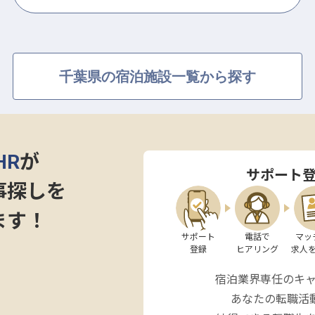
千葉県の宿泊施設一覧から探す
HR
が
サポート
事探しを
ます！
サポート

電話で

マッ
登録
ヒアリング
求人
宿泊業界専任のキ
あなたの転職活