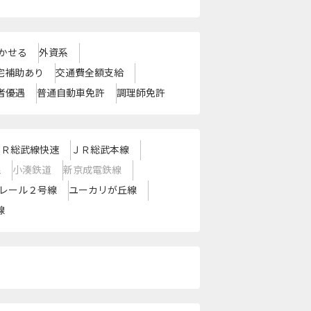
かせる
外資系
宅補助あり
交通費全額支給
者優遇
普通自動車免許
調理師免許
ＪＲ総武線快速
ＪＲ総武本線
線
小湊鉄道
新京成電鉄線
レール２号線
ユーカリが丘線
線