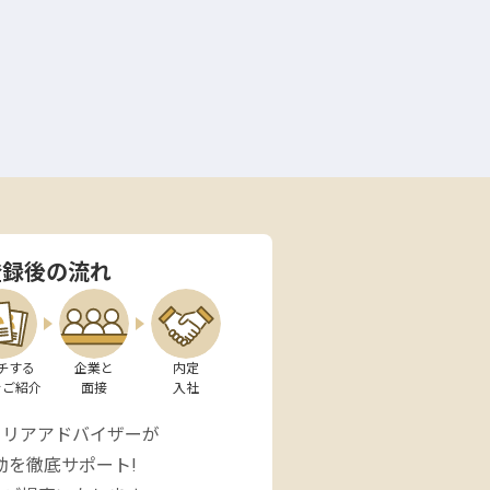
登録後の流れ
チする

企業と

内定

をご紹介
面接
入社
ャリアアドバイザーが
動を徹底サポート!