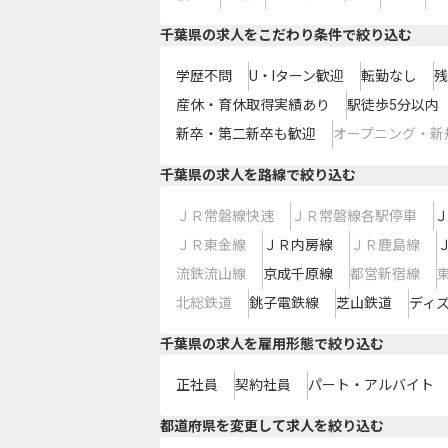
千葉県の求人をこだわり条件で絞り込む
学歴不問
U・Iターン歓迎
転勤なし
残
産休・育休取得実績あり
駅徒歩5分以内
新卒・第二新卒も歓迎
オープニング・新
千葉県
の求人を路線で絞り込む
ＪＲ常磐線快速
ＪＲ常磐線各駅停車
Ｊ
ＪＲ東金線
ＪＲ内房線
ＪＲ鹿島線
流鉄流山線
京成千原線
都営新宿線
北総鉄道
銚子電鉄線
芝山鉄道
ディ
千葉県の求人を雇用形態で絞り込む
正社員
契約社員
パート・アルバイト
都道府県を変更して求人を絞り込む