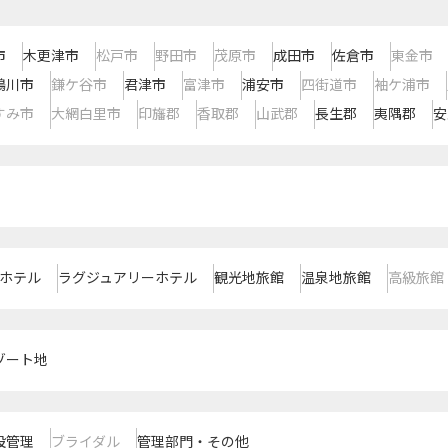
市
木更津市
松戸市
野田市
茂原市
成田市
佐倉市
東金市
鴨川市
鎌ケ谷市
君津市
富津市
浦安市
四街道市
袖ケ浦市
すみ市
大網白里市
印旛郡
香取郡
山武郡
長生郡
夷隅郡
安
ホテル
ラグジュアリーホテル
観光地旅館
温泉地旅館
高級旅館
ゾート地
設管理
ブライダル
管理部門・その他