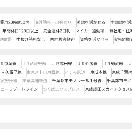
業月20時間以内
海外勤務・出張あり
英語を活かせる
中国語を活
年間休日120日以上
完全週休2日制
マイカー通勤可
寮社宅・住
規開業
中抜け勤務なし
未経験者歓迎
資格を活かせる
実務経験
Ｒ京葉線
ＪＲ武蔵野線
ＪＲ成田線
ＪＲ外房線
ＪＲ総武線
ＪＲ久留里線
東京メトロ東西線
いすみ鉄道
京成本線
京成千葉
東武野田線
東葉高速鉄道
千葉都市モノレール１号線
千葉都市モノ
ズニーリゾートライン
つくばエクスプレス
京成成田スカイアクセス