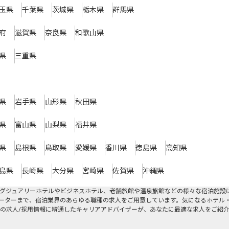
玉県
千葉県
茨城県
栃木県
群馬県
府
滋賀県
奈良県
和歌山県
県
三重県
県
岩手県
山形県
秋田県
県
富山県
山梨県
福井県
県
島根県
鳥取県
愛媛県
香川県
徳島県
高知県
島県
長崎県
大分県
宮崎県
佐賀県
沖縄県
グジュアリーホテルやビジネスホテル、老舗旅館や温泉旅館などの様々な宿泊施設
ーターまで、宿泊業界のあらゆる職種の求人をご用意しています。気になるホテル
の求人/採用情報に精通したキャリアアドバイザーが、あなたに最適な求人をご紹