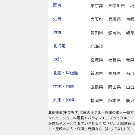
関東
東京都
神奈川県
埼
近畿
大阪府
兵庫県
京都
東海
愛知県
静岡県
岐阜
北海道
北海道
東北
宮城県
福島県
青森
北陸・甲信越
新潟県
長野県
石川
中国・四国
広島県
岡山県
山口
九州・沖縄
福岡県
熊本県
鹿児
北総鉄道(千葉県内)沿線
のホテル・旅館の求人一覧で
ンシェルジュ、料理長やパティシエ、ブライダルコー
か電話やメールでお問い合わせください。北総鉄道沿
ル・旅館の求人・就職・転職なら【おもてなしHR】