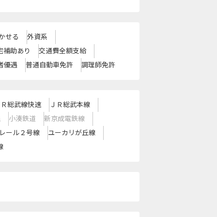
かせる
外資系
宅補助あり
交通費全額支給
者優遇
普通自動車免許
調理師免許
ＪＲ総武線快速
ＪＲ総武本線
線
小湊鉄道
新京成電鉄線
レール２号線
ユーカリが丘線
線