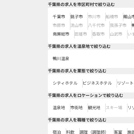
千葉県の求人を市区町村で絞り込む
千葉市
銚子市
市川市
船橋市
館山
市原市
流山市
八千代市
我孫子市
南房総市
匝瑳市
香取市
山武市
い
千葉県の求人を温泉地で絞り込む
鴨川温泉
千葉県の求人を業態で絞り込む
シティホテル
ビジネスホテル
リゾート
千葉県の求人をロケーションで絞り込む
温泉地
市街地
観光地
スキー場
リ
千葉県の求人を職種で絞り込む
宿泊
料飲
調理（調理師）
客室
施