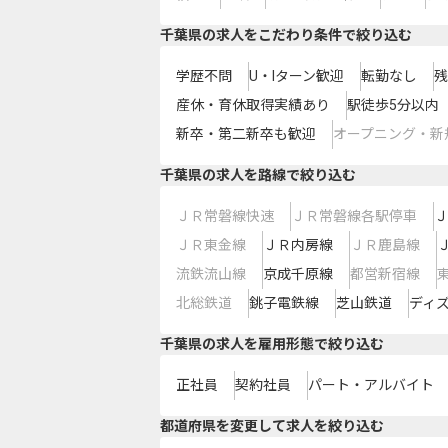
千葉県の求人をこだわり条件で絞り込む
学歴不問
U・Iターン歓迎
転勤なし
残
産休・育休取得実績あり
駅徒歩5分以内
新卒・第二新卒も歓迎
オープニング・新
千葉県
の求人を路線で絞り込む
ＪＲ常磐線快速
ＪＲ常磐線各駅停車
Ｊ
ＪＲ東金線
ＪＲ内房線
ＪＲ鹿島線
流鉄流山線
京成千原線
都営新宿線
北総鉄道
銚子電鉄線
芝山鉄道
ディ
千葉県の求人を雇用形態で絞り込む
正社員
契約社員
パート・アルバイト
都道府県を変更して求人を絞り込む