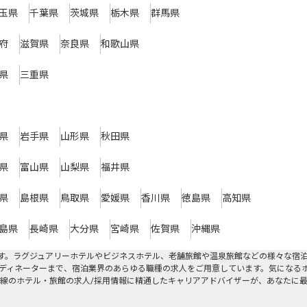
玉県
千葉県
茨城県
栃木県
群馬県
府
滋賀県
奈良県
和歌山県
県
三重県
県
岩手県
山形県
秋田県
県
富山県
山梨県
福井県
県
島根県
鳥取県
愛媛県
香川県
徳島県
高知県
島県
長崎県
大分県
宮崎県
佐賀県
沖縄県
す。ラグジュアリーホテルやビジネスホテル、老舗旅館や温泉旅館などの様々な宿
ディネーターまで、宿泊業界のあらゆる職種の求人をご用意しています。気になる
線のホテル・旅館の求人/採用情報に精通したキャリアアドバイザーが、あなたに