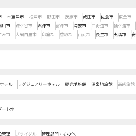
市
木更津市
松戸市
野田市
茂原市
成田市
佐倉市
東金市
鴨川市
鎌ケ谷市
君津市
富津市
浦安市
四街道市
袖ケ浦市
すみ市
大網白里市
印旛郡
香取郡
山武郡
長生郡
夷隅郡
安
ホテル
ラグジュアリーホテル
観光地旅館
温泉地旅館
高級旅館
ゾート地
設管理
ブライダル
管理部門・その他