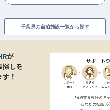
千葉県の宿泊施設一覧から探す
HR
が
サポート
事探しを
ます！
サポート

電話で

マッ
登録
ヒアリング
求人
宿泊業界専任のキ
あなたの転職活