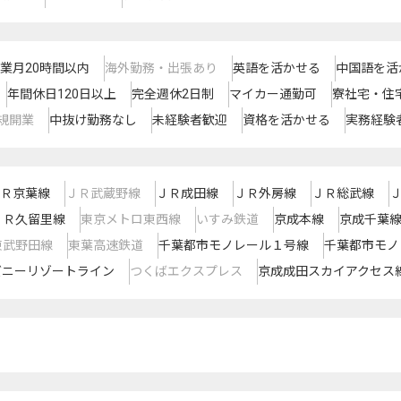
業月20時間以内
海外勤務・出張あり
英語を活かせる
中国語を活
年間休日120日以上
完全週休2日制
マイカー通勤可
寮社宅・住
規開業
中抜け勤務なし
未経験者歓迎
資格を活かせる
実務経験
Ｒ京葉線
ＪＲ武蔵野線
ＪＲ成田線
ＪＲ外房線
ＪＲ総武線
ＪＲ久留里線
東京メトロ東西線
いすみ鉄道
京成本線
京成千葉
東武野田線
東葉高速鉄道
千葉都市モノレール１号線
千葉都市モノ
ズニーリゾートライン
つくばエクスプレス
京成成田スカイアクセス