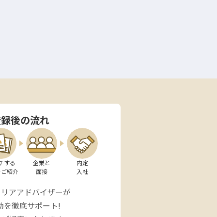
登録後の流れ
チする

企業と

内定

をご紹介
面接
入社
ャリアアドバイザーが
動を徹底サポート!