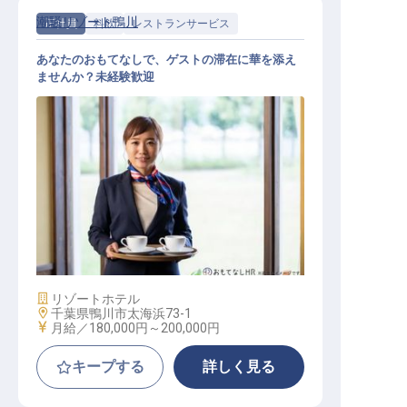
潮騒リゾート鴨川
正社員
料飲
レストランサービス
あなたのおもてなしで、ゲストの滞在に華を添え
ませんか？未経験歓迎
レストラン業務
施設業態
リゾートホテル
勤務地
千葉県鴨川市太海浜73-1
給与
月給／180,000円～
200,000円
キープする
詳しく見る