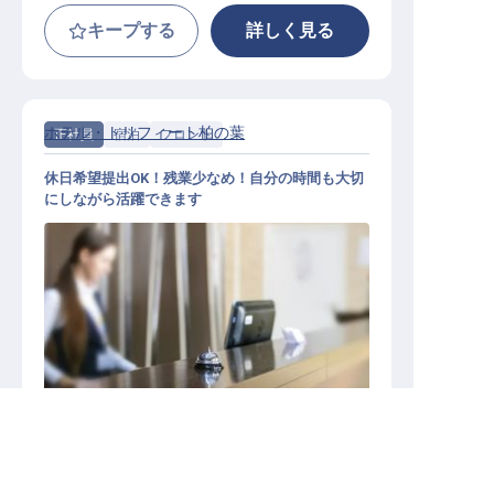
キープする
詳しく見る
ホテル・トリフィート柏の葉
正社員
宿泊
フロント
休日希望提出OK！残業少なめ！自分の時間も大切
にしながら活躍できます
フロント
求人を紹介してもらう
施設業態
その他宿泊施設
勤務地
千葉県柏市若柴264-1