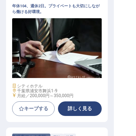
年休104、週休2日。プライベートも大切にしなが
ら働ける好環境。
経理
施設業態
シティホテル
勤務地
千葉県浦安市舞浜1-9
給与
月給／200,000円～
350,000円
キープする
詳しく見る