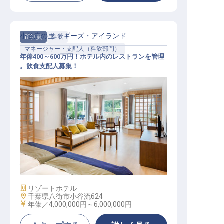
小谷流の里 ドギーズ・アイランド
正社員
料飲
マネージャー・支配人（料飲部門）
年俸400～600万円！ホテル内のレストランを管理
。飲食支配人募集！
マネージャー・支配人（料飲部門）
/ 正社員
施設業態
リゾートホテル
勤務地
千葉県八街市小谷流624
給与
年俸／4,000,000円～
6,000,000円