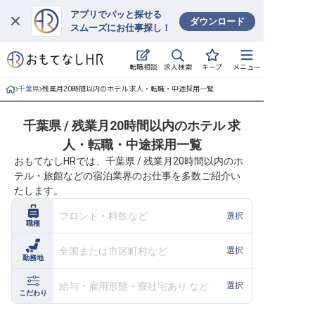
アプリでパッと探せる
ダウンロード
スムーズにお仕事探し！
ログイン
求人検索
転職相談
キープ
メニュー
求人・施設を探す
千葉県
残業月20時間以内のホテル 求人・転職・中途採用一覧
キープした求人
千葉県 / 残業月20時間以内のホテル 求
人・転職・中途採用一覧
就職・転職 合同説明会
おもてなしHRでは、千葉県 / 残業月20時間以内のホ
テル・旅館などの宿泊業界のお仕事を多数ご紹介い
おもてなしHRについて
たします。
ご利用の流れ
フロント・料飲など
選択
職種
よくある質問
全国または市区町村など
選択
勤務地
ホテル・宿泊業界情報コラム
給与・雇用形態・寮社宅あり など
選択
こだわり