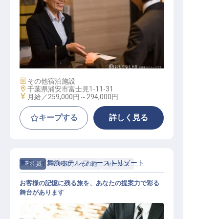
MGR、キャプテン、チーフクラス（
宿泊）
施設業態
その他宿泊施設
勤務地
千葉県浦安市富士見1-11-31
給与
月給／259,000円～
294,000円
キープする
詳しく見る
東京ベイ舞浜ホテル ファーストリゾート
正社員
管理部門・その他
セールス
お客様の記憶に残る旅を、あなたの提案力で彩る
舞台があります