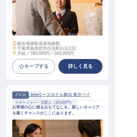
マルチジョブスタッフ
施設業態
観光地旅館
温泉地旅館
勤務地
千葉県南房総市白浜町白浜232
給与
月給／180,000円～
260,000円
キープする
詳しく見る
フォーストーリーズホテル舞浜 東京ベイ
正社員
宿泊
マネージャー・支配人（宿泊部門）
お客様の心に残るおもてなしを。新しいキャリア
を築くチャンスがここにあります。