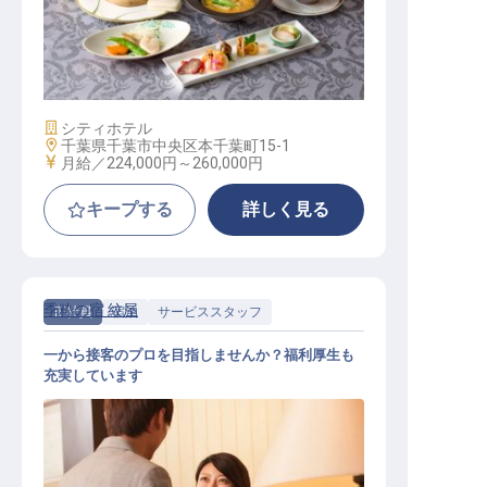
洋食調理主任
施設業態
シティホテル
勤務地
千葉県千葉市中央区本千葉町15-1
給与
月給／224,000円～
260,000円
キープする
詳しく見る
季粋の宿 紋屋
正社員
宿泊
サービススタッフ
一から接客のプロを目指しませんか？福利厚生も
充実しています