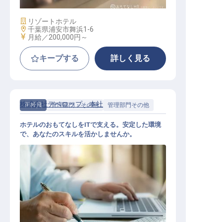
施設業態
リゾートホテル
勤務地
千葉県浦安市舞浜1-6
給与
月給／200,000円～
キープする
詳しく見る
株式会社デベロップ 本社
正社員
管理部門・その他
管理部門その他
ホテルのおもてなしをITで支える。安定した環境
で、あなたのスキルを活かしませんか。
ホテル事業部 社内SE