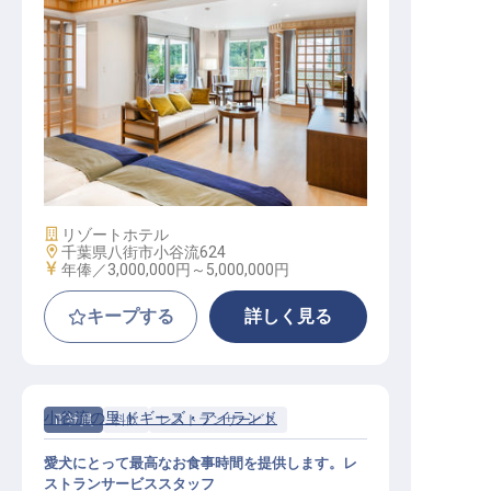
購買 / 正社員
施設業態
リゾートホテル
勤務地
千葉県八街市小谷流624
給与
年俸／3,000,000円～
5,000,000円
キープする
詳しく見る
小谷流の里 ドギーズ・アイランド
正社員
料飲
レストランサービス
愛犬にとって最高なお食事時間を提供します。レ
ストランサービススタッフ