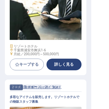
セールス
施設業態
リゾートホテル
勤務地
千葉県浦安市舞浜1-6
給与
月給／200,000円～
500,000円
キープする
詳しく見る
小谷流の里 ドギーズ・アイランド
正社員
管理部門・その他
購買
多彩なアイテムを販売します。リゾートホテルで
の物販スタッフ募集