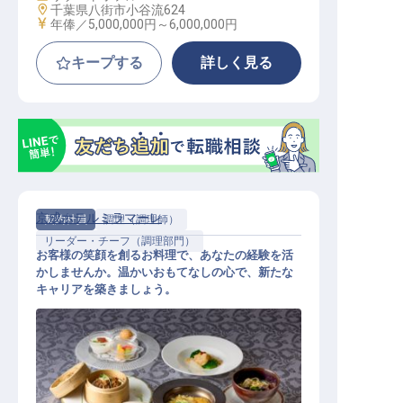
勤務地
千葉県八街市小谷流624
給与
年俸／5,000,000円～
6,000,000円
キープする
詳しく見る
京成ホテルミラマーレ
契約社員
調理（調理師）
リーダー・チーフ（調理部門）
お客様の笑顔を創るお料理で、あなたの経験を活
かしませんか。温かいおもてなしの心で、新たな
キャリアを築きましょう。