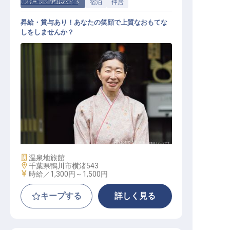
魚眠庵マルキ本館
パート・アルバイト
宿泊
仲居
昇給・賞与あり！あなたの笑顔で上質なおもてな
しをしませんか？
接客係
施設業態
温泉地旅館
勤務地
千葉県鴨川市横渚543
給与
時給／1,300円～
1,500円
キープする
詳しく見る