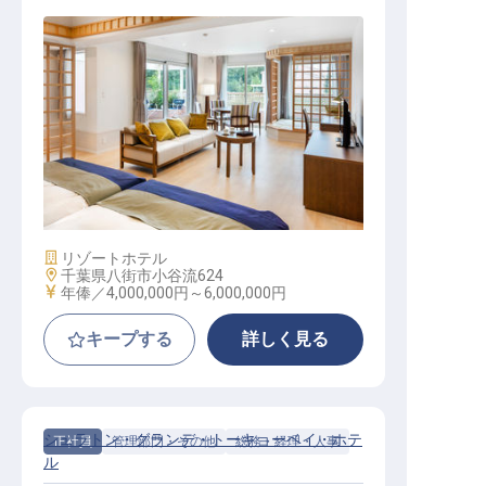
レストランサービス / 正社員
施設業態
リゾートホテル
勤務地
千葉県八街市小谷流624
給与
年俸／4,000,000円～
6,000,000円
キープする
詳しく見る
シェラトン・グランデ・トーキョーベイ・ホテ
正社員
管理部門・その他
総務・経理・人事
ル