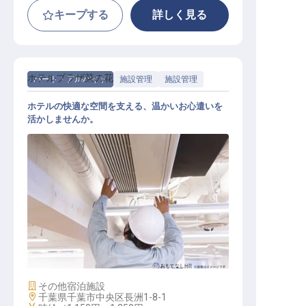
キープする
詳しく見る
ホテルプラザ菜の花
パート・アルバイト
施設管理
施設管理
ホテルの快適な空間を支える、温かいお心遣いを
活かしませんか。
施設管理スタッフ（アルバイト）
施設業態
その他宿泊施設
勤務地
千葉県千葉市中央区長洲1-8-1