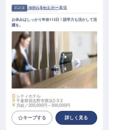
トーセイホテル&セミナー幕張
正社員
宿泊
フロント
お休みはしっかり年休112日！語学力も活かして活
躍を。
ホテルフロントスタッフ
施設業態
シティホテル
勤務地
千葉県習志野市茜浜2-3-2
給与
月給／200,000円～
300,000円
キープする
詳しく見る