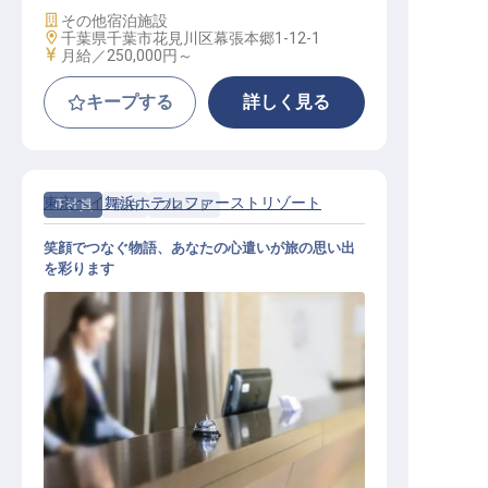
施設業態
その他宿泊施設
勤務地
千葉県千葉市花見川区幕張本郷1-12-1
給与
月給／250,000円～
キープする
詳しく見る
東京ベイ舞浜ホテル ファーストリゾート
正社員
宿泊
フロント
笑顔でつなぐ物語、あなたの心遣いが旅の思い出
を彩ります
フロント