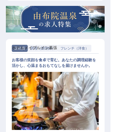
ホテルメイプルイン幕張
正社員
調理（調理師）
フレンチ（洋食）
お客様の笑顔を食卓で育む。あなたの調理経験を
活かし、心温まるおもてなしを届けませんか。
洋食調理