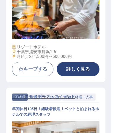
洋食調理
施設業態
リゾートホテル
勤務地
千葉県浦安市舞浜1-6
給与
月給／211,500円～
500,000円
キープする
詳しく見る
小谷流の里 ドギーズ・アイランド
正社員
管理部門・その他
総務・経理・人事
年間休日105日！経験者歓迎！ペットと泊まれるホ
テルでの経理スタッフ