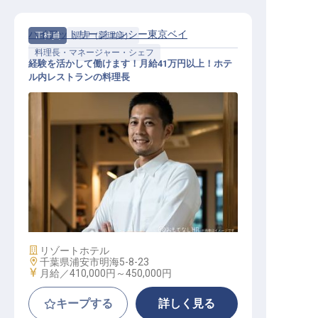
ハイアットリージェンシー東京ベイ
正社員
調理（調理師）
料理長・マネージャー・シェフ
経験を活かして働けます！月給41万円以上！ホテ
ル内レストランの料理長
料理長・マネージャー・シェフ / 正
社員
施設業態
リゾートホテル
勤務地
千葉県浦安市明海5-8-23
給与
月給／410,000円～
450,000円
キープする
詳しく見る