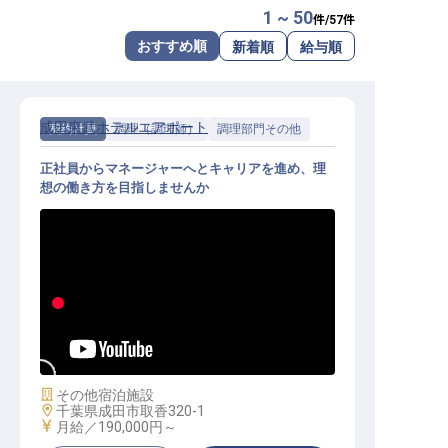
1 ~ 50
件/
57
件
転職サポートに申し込む
無料
おすすめ順
新着順
給与順
採用をお考えの企業様へ
成田東武ホテルエアポート
契約社員
調理（調理師）
調理部門その他
正社員からマネージャーへとキャリアを進め、理
想の働き方を目指しませんか
調理（係、主任、マネージャー候補
）
施設業態
その他宿泊施設
勤務地
千葉県成田市取香320-1
給与
月給／190,000円～