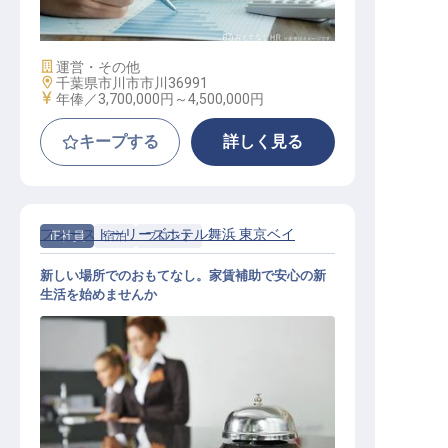
施設業態
運営・その他
勤務地
千葉県市川市市川36991
給与
年俸／3,700,000円～
4,500,000円
キープする
詳しく見る
フォーストーリーズホテル舞浜 東京ベイ
正社員
宿泊
フロント
新しい場所でのおもてなし。家賃補助で安心の新
生活を始めませんか