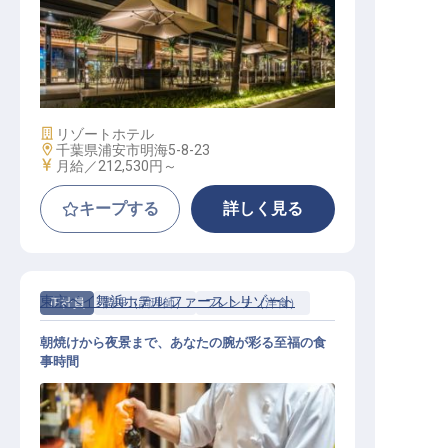
宿泊オペレーター/コンシェルジュ
施設業態
リゾートホテル
勤務地
千葉県浦安市明海5-8-23
給与
月給／212,530円～
キープする
詳しく見る
東京ベイ舞浜ホテル ファーストリゾート
正社員
調理（調理師）
フレンチ（洋食）
朝焼けから夜景まで、あなたの腕が彩る至福の食
事時間