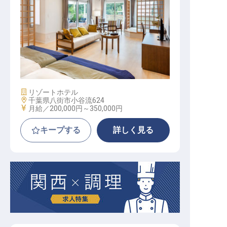
総務・経理・人事 / 正社員
施設業態
リゾートホテル
勤務地
千葉県八街市小谷流624
給与
月給／200,000円～
350,000円
キープする
詳しく見る