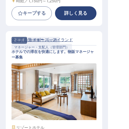
給与
時給／1,150円～
1,250円
キープする
詳しく見る
小谷流の里 ドギーズ・アイランド
正社員
管理部門・その他
マネージャー・支配人（管理部門）
ホテルでの滞在を快適にします。物販マネージャ
ー募集
マネージャー・支配人（管理部門）
/ 正社員
施設業態
リゾートホテル