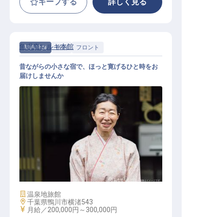
キープする
詳しく見る
魚眠庵マルキ本館
契約社員
宿泊
フロント
昔ながらの小さな宿で、ほっと寛げるひと時をお
届けしませんか
フロント
施設業態
温泉地旅館
勤務地
千葉県鴨川市横渚543
給与
月給／200,000円～
300,000円