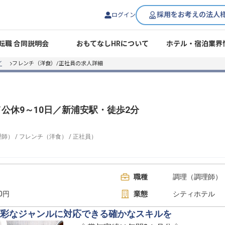
採用をお考えの法人
ログイン
転職 合同説明会
おもてなしHRについて
ホテル・宿泊業界
イ
フレンチ（洋食）/正社員の求人詳細
公休9～10日／新浦安駅・徒歩2分
理師）
/
フレンチ（洋食）
/
正社員
）
職種
調理（調理師） 
00円
業態
シティホテル
彩なジャンルに対応できる確かなスキルを