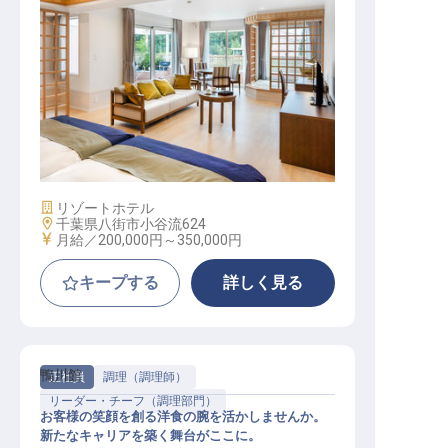
総務・経理・人事 / 正社員
施設業態
リゾートホテル
勤務地
千葉県八街市小谷流624
給与
月給／200,000円～
350,000円
キープする
詳しく見る
鴨川館
正社員
調理（調理師）
リーダー・チーフ（調理部門）
お客様の笑顔を創る洋食の腕を活かしませんか。
新たなキャリアを築く舞台がここに。