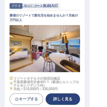
サンダンス・リゾート勝浦EAST
正社員
宿泊
サービススタッフ
勝浦のリゾートで新生活を始めませんか？月給21
万円以上
サービススタッフ / 正社員
施設業態
リゾートホテル
その他宿泊施設
千葉県勝浦市沢倉441-1（勝浦ヒルトップホ
勤務地
テル＆レジデンス内）
給与
月給／210,000円～
330,000円
キープする
詳しく見る