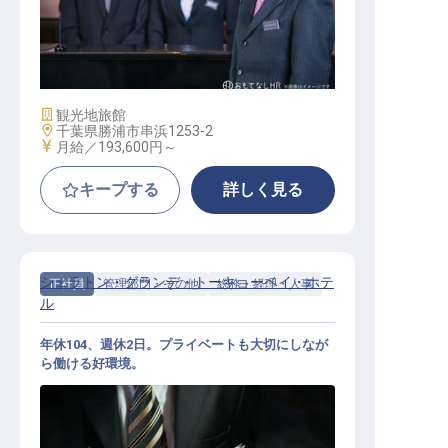
サービススタッフ
施設業態
観光地旅館
勤務地
千葉県勝浦市串浜1253-2
給与
月給／193,600円～
キープする
詳しく見る
シェラトン・グランデ・トーキョーベイ・ホテ
正社員
管理部門・その他
総務・経理・人事
ル
年休104、週休2日。プライベートも大切にしなが
ら働ける好環境。