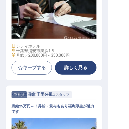
経理
施設業態
シティホテル
勤務地
千葉県浦安市舞浜1-9
給与
月給／200,000円～
350,000円
キープする
詳しく見る
たてやま温泉 千里の風
正社員
宿泊
サービススタッフ
月給25万円～！昇給・賞与もあり福利厚生が魅力
です