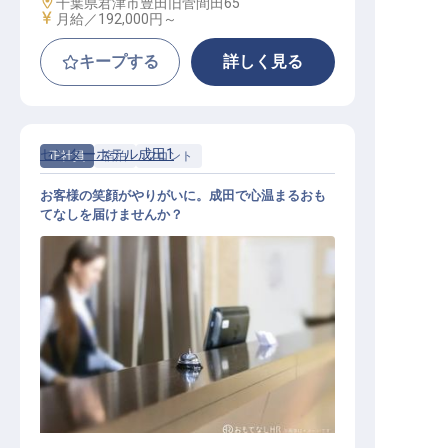
勤務地
千葉県君津市豊田旧菅間田65
給与
月給／192,000円～
キープする
詳しく見る
センターホテル成田1
正社員
宿泊
フロント
お客様の笑顔がやりがいに。成田で心温まるおも
てなしを届けませんか？
ホテルフロントスタッフ