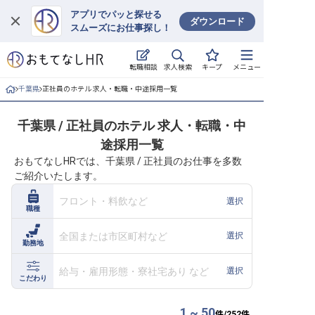
アプリでパッと探せる
ダウンロード
スムーズにお仕事探し！
ログイン
求人検索
転職相談
キープ
メニュー
求人・施設を探す
千葉県
正社員のホテル 求人・転職・中途採用一覧
キープした求人
千葉県 / 正社員のホテル 求人・転職・中
途採用一覧
就職・転職 合同説明会
おもてなしHRでは、千葉県 / 正社員のお仕事を多数
ご紹介いたします。
おもてなしHRについて
フロント・料飲など
選択
職種
ご利用の流れ
全国または市区町村など
選択
勤務地
よくある質問
給与・雇用形態・寮社宅あり など
選択
ホテル・宿泊業界情報コラム
こだわり
1 ~ 50
件/
252
件