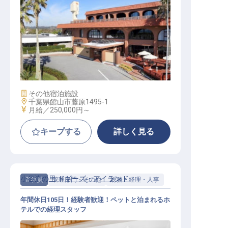
サービススタッフ / 正社員
施設業態
その他宿泊施設
勤務地
千葉県館山市藤原1495-1
給与
月給／250,000円～
キープする
詳しく見る
小谷流の里 ドギーズ・アイランド
正社員
管理部門・その他
総務・経理・人事
年間休日105日！経験者歓迎！ペットと泊まれるホ
テルでの経理スタッフ