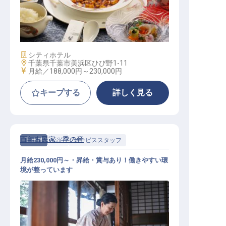
中華調理
施設業態
シティホテル
勤務地
千葉県千葉市美浜区ひび野1-11
給与
月給／188,000円～
230,000円
キープする
詳しく見る
百年古民家 季の音
正社員
宿泊
サービススタッフ
月給230,000円～・昇給・賞与あり！働きやすい環
境が整っています