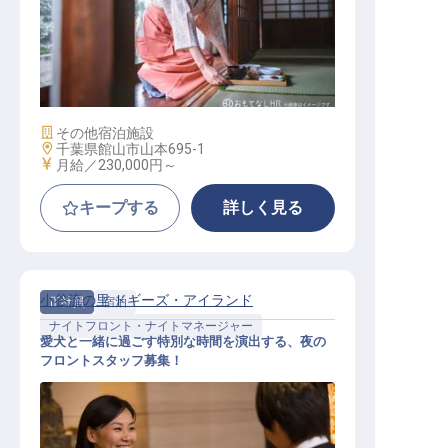
マルチタスク（サービススタッフ）
施設業態
その他宿泊施設
勤務地
千葉県館山市山本695-1
給与
月給／230,000円～
キープする
詳しく見る
小谷流の里 ドギーズ・アイランド
正社員
宿泊
ナイトフロント・ナイトマネージャー
愛犬と一緒に過ごす特別な時間を演出する、夜の
フロントスタッフ募集！