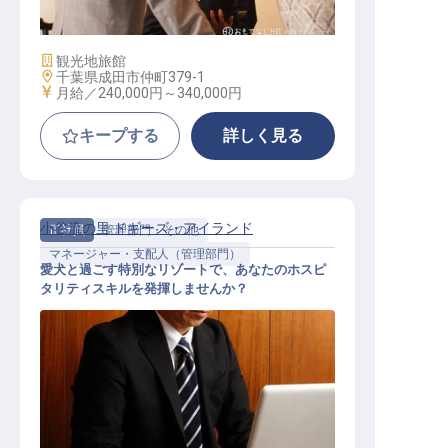
施設業態
観光地旅館
勤務地
千葉県成田市仲町379-1
給与
月給／240,000円～
340,000円
キープする
詳しく見る
小谷流の里 ドギーズ・アイランド
正社員
管理部門・その他
マネージャー・支配人（管理部門）
愛犬と過ごす特別なリゾートで、あなたのホスピ
タリティスキルを発揮しませんか？