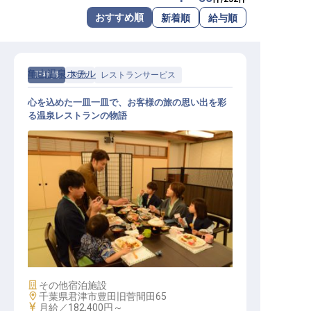
転職サポートに申し込む
おすすめ順
新着順
給与順
無料
採用をお考えの企業様へ
亀山温泉ホテル
正社員
料飲
レストランサービス
心を込めた一皿一皿で、お客様の旅の思い出を彩
る温泉レストランの物語
レストランサービススタッフ
施設業態
その他宿泊施設
勤務地
千葉県君津市豊田旧菅間田65
給与
月給／182,400円～