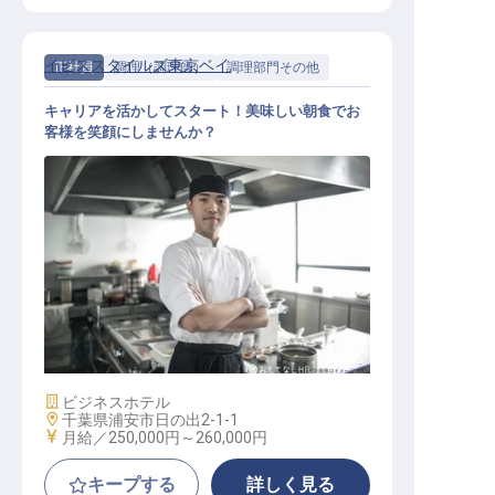
イビススタイルズ東京ベイ
正社員
調理（調理師）
調理部門その他
キャリアを活かしてスタート！美味しい朝食でお
客様を笑顔にしませんか？
調理スタッフ
施設業態
ビジネスホテル
勤務地
千葉県浦安市日の出2-1-1
給与
月給／250,000円～
260,000円
キープする
詳しく見る