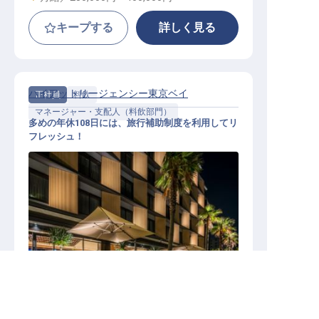
キープする
詳しく見る
ハイアットリージェンシー東京ベイ
正社員
料飲
マネージャー・支配人（料飲部門）
多めの年休108日には、旅行補助制度を利用してリ
フレッシュ！
料飲マネージャー
千葉県の求人を紹介してもらう
施設業態
リゾートホテル