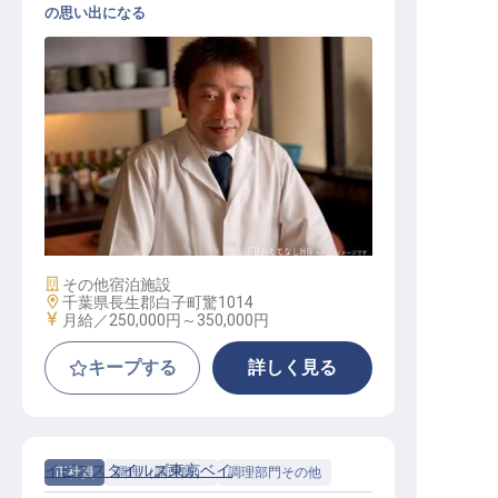
の思い出になる
和食調理
施設業態
その他宿泊施設
勤務地
千葉県長生郡白子町驚1014
給与
月給／250,000円～
350,000円
キープする
詳しく見る
イビススタイルズ東京ベイ
正社員
調理（調理師）
調理部門その他