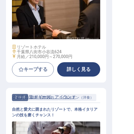
フロントナイトスタッフ
施設業態
リゾートホテル
勤務地
千葉県八街市小谷流624
給与
月給／210,000円～
270,000円
キープする
詳しく見る
小谷流の里 ドギーズ・アイランド
正社員
調理（調理師）
イタリアン（洋食）
自然と愛犬に囲まれたリゾートで、本格イタリア
ンの技を磨くチャンス！