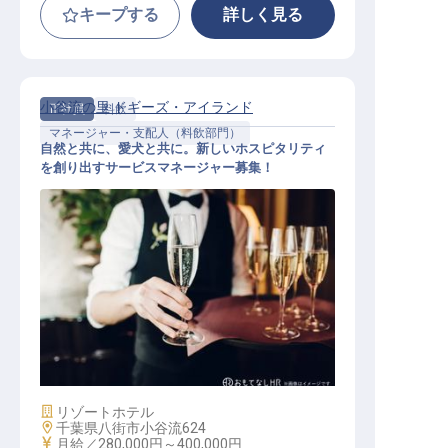
キープする
詳しく見る
小谷流の里 ドギーズ・アイランド
正社員
料飲
マネージャー・支配人（料飲部門）
自然と共に、愛犬と共に。新しいホスピタリティ
を創り出すサービスマネージャー募集！
サービスマネージャー候補
施設業態
リゾートホテル
勤務地
千葉県八街市小谷流624
給与
月給／280,000円～
400,000円