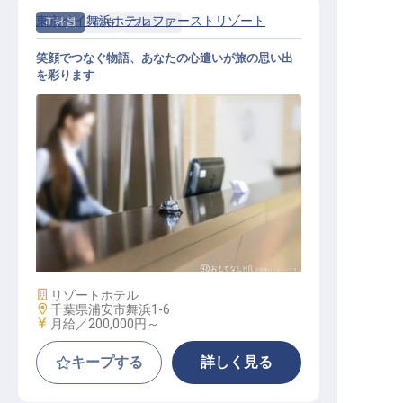
東京ベイ舞浜ホテル ファーストリゾート
正社員
宿泊
フロント
笑顔でつなぐ物語、あなたの心遣いが旅の思い出
を彩ります
フロント
施設業態
リゾートホテル
勤務地
千葉県浦安市舞浜1-6
給与
月給／200,000円～
キープする
詳しく見る