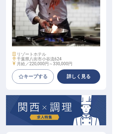
調理スタッフ
施設業態
リゾートホテル
勤務地
千葉県八街市小谷流624
給与
月給／220,000円～
330,000円
キープする
詳しく見る