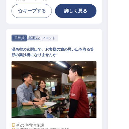
キープする
詳しく見る
亀山温泉ホテル
正社員
宿泊
フロント
温泉宿の玄関口で、お客様の旅の思い出を彩る笑
顔の架け橋になりませんか
フロント／受付スタッフ
施設業態
その他宿泊施設