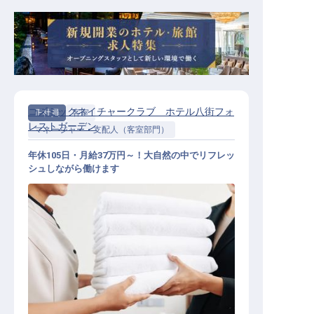
コズミックネイチャークラブ ホテル八街フォ
正社員
客室
レストガーデン
マネージャー・支配人（客室部門）
年休105日・月給37万円～！大自然の中でリフレッ
シュしながら働けます
客室清掃マネージャー