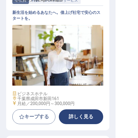
正社員
料飲
レストランサービス
新生活を始めるあなたへ。借上げ社宅で安心のス
タートを。
レストランホールスタッフ
施設業態
ビジネスホテル
勤務地
千葉県成田市新田161
給与
月給／200,000円～
300,000円
キープする
詳しく見る