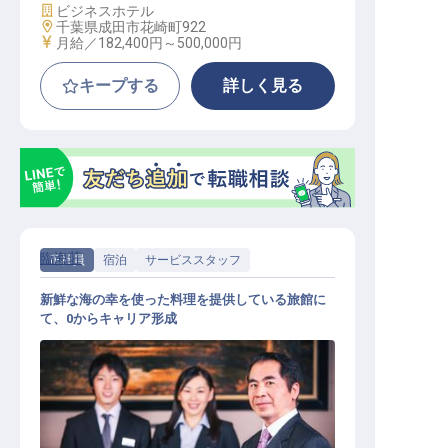
施設業態
ビジネスホテル
勤務地
千葉県成田市花崎町922
給与
月給／182,400円～
500,000円
キープする
詳しく見る
臨海荘
正社員
宿泊
サービススタッフ
新鮮な海の幸を使った料理を提供している旅館に
て、0からキャリア形成