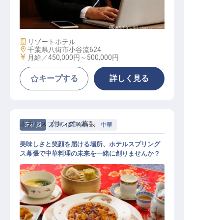
人事総務支配人
施設業態
リゾートホテル
勤務地
千葉県八街市小谷流624
給与
月給／450,000円～
500,000円
キープする
詳しく見る
ホテルスプリングス幕張
正社員
調理（調理師）
中華
美味しさと笑顔を届ける場所、ホテルスプリング
ス幕張で中華料理の未来を一緒に創りませんか？