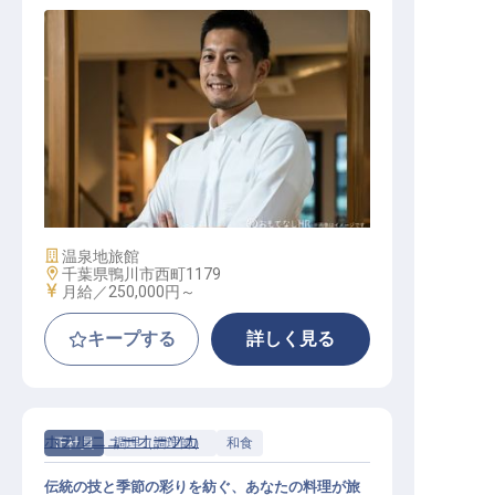
調理スタッフ（洋食チーフ）
施設業態
温泉地旅館
勤務地
千葉県鴨川市西町1179
給与
月給／250,000円～
キープする
詳しく見る
ホテルニューオーツカ
正社員
調理（調理師）
和食
伝統の技と季節の彩りを紡ぐ、あなたの料理が旅