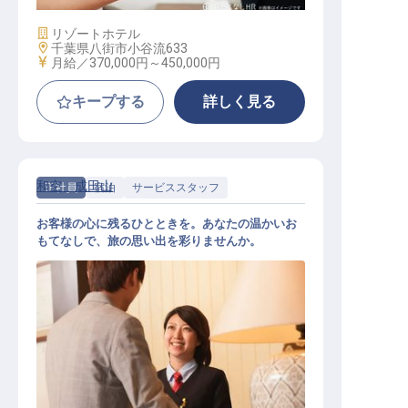
施設業態
リゾートホテル
勤務地
千葉県八街市小谷流633
給与
月給／370,000円～
450,000円
キープする
詳しく見る
和空 成田山
正社員
宿泊
サービススタッフ
お客様の心に残るひとときを。あなたの温かいお
もてなしで、旅の思い出を彩りませんか。
ホテルスタッフ