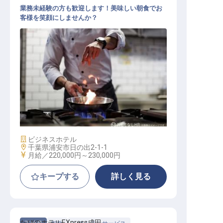
業務未経験の方も歓迎します！美味しい朝食でお
客様を笑顔にしませんか？
キッチンスタッフ
施設業態
ビジネスホテル
勤務地
千葉県浦安市日の出2-1-1
給与
月給／220,000円～
230,000円
キープする
詳しく見る
たびのホテルEXpress成田