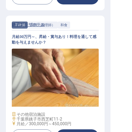
銚子プラザホテル
正社員
調理（調理師）
和食
月給30万円～、昇給・賞与あり！料理を通して感
動を与えませんか？
和食 / 正社員
施設業態
その他宿泊施設
勤務地
千葉県銚子市西芝町11-2
給与
月給／300,000円～
450,000円