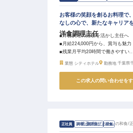
お客様の笑顔を創るお料理で
なしの心で、新たなキャリア
洋食調理主任
■洋食調理の経験を活かし主任へ
■月給224,000円から、賞与も魅力
■残業月平均20時間で働きやすい
■社会保険完備、退職金制度で安
千葉県千
業態
シティホテル
勤務地
ーー【お客様の心に残るおもてな
この求人の問い合わせをす
「京成ホテルミラマーレ」は、お
なサービスと上質な空間を提供し
洋食調理主任として、お客様の記
ることが私たちの使命です。新鮮
客様の大切な時間をより特別なも
あなたの技術と情熱が、お客様の
求人情報：
銚子プラザホテル
の
和食
/
正社員
調理（調理師）
和食