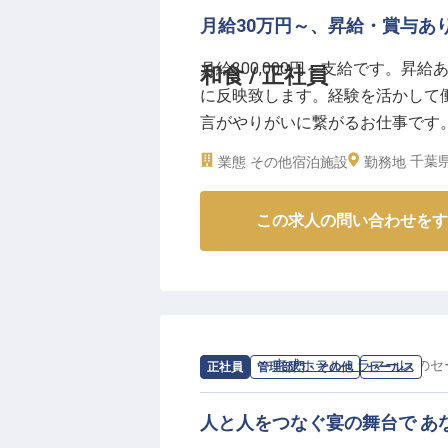
ーー【経験を活かし、さらなる高
月給30万円～、昇給・賞与あ
当ホテルでは、洋食調理主任とし
月給300,000円～支給です。
和食 / 正社員
が整っています。
に反映致します。経験を活かして
チームをまとめ、若手スタッフの
言がやりがいに繋がるお仕事です
ください。月給224,000円か
案などもお任せいたします。人を
をしっかり評価します。
千葉県
業態
その他宿泊施設
勤務地
か？料理の腕を磨き、さらなるスキ
社会保険完備、退職金制度など福
月9日時点の情報です
職場です。
この求人の問い合わせをす
求人情報：
京成ホテルミラマーレ
の
セ
正社員
管理部門・その他
セールス
人と人をつなぐ宴の舞台で あ