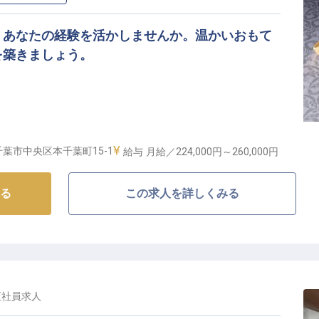
、あなたの経験を活かしませんか。温かいおもて
を築きましょう。
心
葉市中央区本千葉町15-1
給与
月給／224,000円～
260,000円
しを追求】
る
この求人を詳しくみる
客様に心温まるひとときをお届けするため、きめ細やか
ています。
憶に残る美味しい料理を創造し、食を通じて感動を届け
な食材を活かし、季節ごとの彩り豊かなメニューで、お
のに演出してください。
笑顔に直結します。
正社員
求人