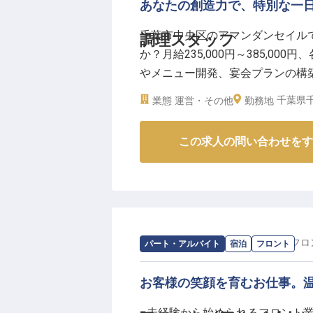
当ホテルでは、スタッフ一人ひと
あなたの創造力で、特別な一
や仮眠時間をしっかりと確保し、
千葉市中央区のアマンダンセイル
調理スタッフ
働くことが可能です。
か？月給235,000円～385,0
社会保険完備はもちろん、全国の
やメニュー開発、宴会プランの構
と生活をサポートする福利厚生も
ビアガーデンやクリスマスディナ
い方をお待ちしております。
千葉県千
業態
運営・その他
勤務地
しましょう。経験を活かし、さら
※2026年03月12日時点の情報です
※2025年05月19日時点の情報です
この求人の問い合わせをす
求人情報：
ホテルプラザ菜の花
の
フロ
パート・アルバイト
宿泊
フロント
お客様の笑顔を育むお仕事。
■未経験から始められるフロント