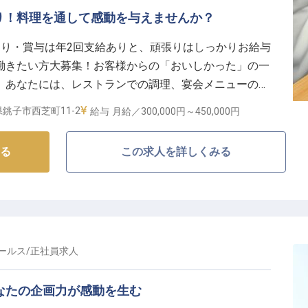
みを目指す】
り！料理を通して感動を与えませんか？
てあなたの豊富な経験とスキルを存分に発揮できる環境
昇給あり・賞与は年2回支給ありと、頑張りはしっかりお給与
働きたい方大募集！お客様からの「おいしかった」の一
育成にも携わりながら、調理部門の中心として活躍して
。あなたには、レストランでの調理、宴会メニューの立
らの安定した給与に加え、年1回の昇給や賞与で日頃の頑張り
喜ばせることへの飽くなき探究心で感動を与えません
銚子市西芝町11-2
給与
月給／300,000円～
450,000円
ルアップも目指せる環境です。※この求人は2022年3
利厚生も充実しており、安心して長くキャリアを築ける
る
この求人を詳しくみる
ールス
/
正社員
求人
なたの企画力が感動を生む