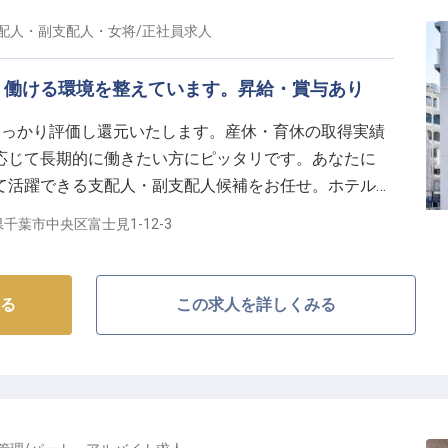
ていきましょう。
。
配人・副支配人・女将
/
正社員
求人
く働ける環境を整えています。昇給・賞与あり
しっかり評価し還元いたします。産休・育休の取得実績
応じて長期的に働きたい方にピッタリです。あなたに
て活躍できる支配人・副支配人候補をお任せ。ホテルの
るポジションです。ベッセルイン千葉駅前は172室の
千葉市中央区富士見1-12-3
元の食材を豊富に取り入れた朝食が好評です。
の情報です
る
この求人を詳しくみる