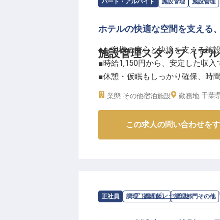
求人情報：
ホテルプラザ菜の花
の
施設
パート・アルバイト
施設管理
施設管理
ホテルの快適な空間を支える
■お客様の安心と快適を支える施
施設管理スタッフ（ア
■時給1,150円から、安定した収
■休憩・仮眠もしっかり確保、時
■系列ホテル割引や資格取得支援
千葉県
業態
その他宿泊施設
勤務地
ーー【お客様の笑顔を育む、快適
この求人の問い合わせをす
ホテルでの施設管理は、お客様が
支える大切な役割です。細やかな
も心を配り、常に最高の状態を保
お客様が安心して過ごせる環境を
あなたの技術と温かい気配りで、
求人情報：
アマンダンセイル
の
調理部
正社員
調理（調理師）
調理部門その他
ーー【安心して長く働ける、充実