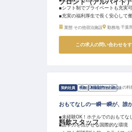
フロント（アルバイト
■シフト制でプライベートも充実
■充実の福利厚生で長く安心して
■時給1,200円、交通費全額支給
千葉県
業態
その他宿泊施設
勤務地
ーー【お客様の心に残るおもてな
この求人の問い合わせをす
当ホテルでは、お客様一人ひとり
しています。フロント業務は、お
チェックインからチェックアウト
してください。観光マップの作成
す。
求人情報：
The QUBE Hotel Chiba
の
料
契約社員
料飲
料飲部門その他
ーー【働きやすさを追求した環境
未経験の方も安心してスタートで
おもてなしの一瞬一瞬が、誰
パソコン操作（Excel、Word
■未経験OK！ホテルでのおもてな
シフト制なので、ご自身のライフ
料飲スタッフ
■語学力を活かせる国際的な環境
会保険完備はもちろん、全国グル