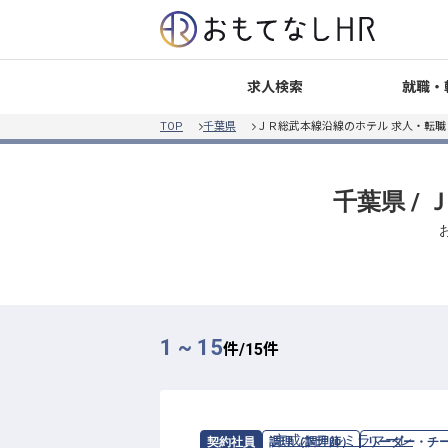
就職・
求人検索
TOP
千葉県
ＪＲ総武本線沿線のホテル 求人・転
千葉県 /
1 ~ 15
件/
15
件
求人情報：
京成ホテルミラマーレ
の
リ
契約社員
調理（調理師）
リーダー・チ