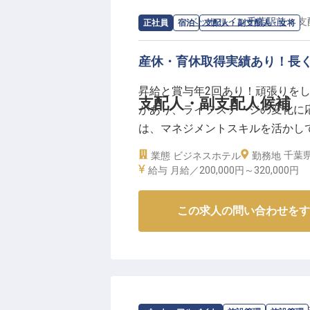
ェッショナルとして、共に成長し
※2024年10月31日時点の情報です
求人情報：
ベッセルイン千葉駅前
の
支
正社員
宿泊
支配人・副支配人・女将
産休・育休取得実績あり！長
昇給と賞与年2回あり！頑張りを
支配人・副支配人候補
があり、ライフステージの変化に
は、マネジメントスキルを活かし
運営や経営に携わる、やりがいのあ
千葉県
業態
ビジネスホテル
勤務地
客室と大浴場を備えたホテル。地
給与
月給／200,000円～
320,000円
※この求人は2025年8月18日時点
この求人の問い合わせをす