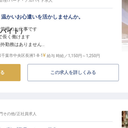
管理
/
パート・アルバイト
求人
、温かいお心遣いを活かしませんか。
設管理のお仕事です
ルバイト）
入で長く働けます
間外勤務はありません
など福利厚生も充実
千葉市中央区長洲1-8-1
給与
時給／1,150円～
1,250円
な空間づくり】
る
この求人を詳しくみる
心ゆくまでお寛ぎいただけるよう、日々の安心と快適を
点検と丁寧な修繕を通じて、お客様が気づかない場所に
ちます。
整えることが、私たちのおもてなしの心そのものです。
お客様の思い出に残る滞在を支えてください。
門その他
/
正社員
求人
のサポート体制】