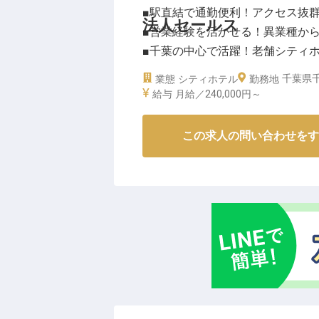
■駅直結で通勤便利！アクセス抜群
法人セールス
■営業経験を活かせる！異業種か
■千葉の中心で活躍！老舗シティ
■快適な屋内環境でセールス活動
千葉県千
業態
シティホテル
勤務地
給与
月給／240,000円～
ーー【千葉の迎賓館として愛され
JR千葉駅からほど近く、京成千
この求人の問い合わせをす
表するシティホテルとして多くの
会議やパーティー、懇親会など、
ネスからセレモニーまで、幅広い
ーー【あなたの営業力を活かせる
法人営業やセールス活動のご経験
信頼関係づくりを大切にしながら
りがいのある仕事に携わっていた
で、ホテル業界が初めての方も安