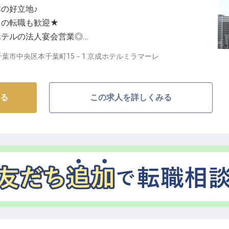
の好立地♪
らの転職も歓迎★
ホテルの法人宴会営業◎
が可能！
葉市中央区本千葉町15－1 京成ホテルミラマーレ
続けるホテル】
葉線「千葉中央」駅に直結する当ホテルは、千葉県を代
る
この求人を詳しくみる
お客様をお迎えしてまいりました。格調高い宴会場での
お客様の大切な一日を彩るおもてなしの舞台です。ビジ
ニーズにお応えできる充実した施設環境が自慢です。
ステージがここに】
を持つ方なら、業界未経験でも大歓迎です！お客様との
、宴会プランのご提案からご成約後のフォローまで、や
だけます。先輩スタッフのサポート体制も整っているの
心してキャリアをスタートできます。宴会部門のプロフ