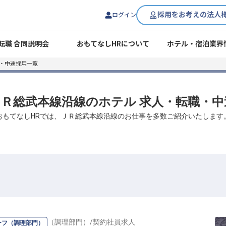
採用をお考えの法人
ログイン
転職 合同説明会
おもてなしHRについて
ホテル・宿泊業界
職・中途採用一覧
 ＪＲ総武本線沿線のホテル 求人・転職・
おもてなしHRでは、ＪＲ総武本線沿線のお仕事を多数ご紹介いたします
ーダー・チーフ（調理部門）
/
契約社員
求人
ーフ（調理部門）