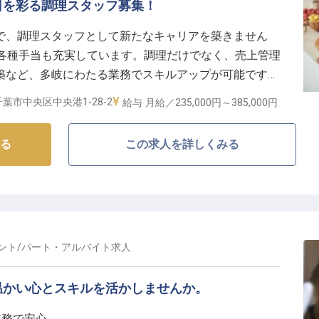
りが安心して長く働ける環境を大切にしています。休憩
日を彩る調理スタッフ募集！
時間外勤務がないため、プライベートも充実させながら
で、調理スタッフとして新たなキャリアを築きません
00円、各種手当も充実しています。調理だけでなく、売上管理
系列ホテル割引や資格取得支援制度など、あなたの成長
築など、多岐にわたる業務でスキルアップが可能です。
充実。経験を活かし、安定した環境でキャリアを築きた
ー、結婚式など、特別なイベントであなたの料理を提供
葉市中央区中央港1-28-2
給与
月給／235,000円～
385,000円
に成長したい方を歓迎します！
る
この求人を詳しくみる
ント
/
パート・アルバイト
求人
温かい心とスキルを活かしませんか。
業務で安心