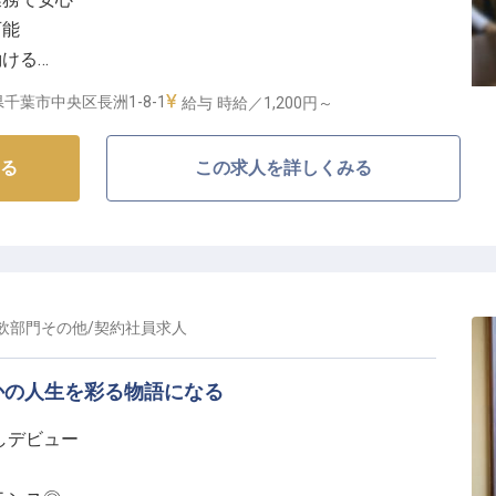
）
可能
働ける
で安定収入
千葉市中央区長洲1-8-1
給与
時給／1,200円～
しを】
る
この求人を詳しくみる
に寄り添い、心温まるサービスを提供することを大切に
客様が最初に触れるホテルの顔。
まで、お客様が快適に過ごせるよう心を込めてサポート
など、お客様の旅をより豊かにするお手伝いもございま
飲部門その他
/
契約社員
求人
と成長】
きるよう、丁寧な研修とサポート体制を整えています。
かの人生を彩る物語になる
）ができれば、経験は一切問いません。
しデビュー
スタイルに合わせて勤務時間をご相談いただけます。社
ープホテルの割引利用や資格取得支援制度など、長く安