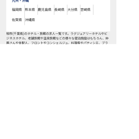
九州・沖縄
福岡県
熊本県
鹿児島県
長崎県
大分県
宮崎県
佐賀県
沖縄県
柏市
(
千葉県
)のホテル・旅館の求人一覧です。ラグジュアリーホテルやビ
ジネスホテル、老舗旅館や温泉旅館などの様々な宿泊施設はもちろん、仲
居さんや支配人、フロントやコンシェルジュ、料理長やパティシエ、ブラ
イダルコーディネーターまで、宿泊業界のあらゆる職種の求人をご用意し
ています。気になるホテル・旅館の求人があれば、まずはご登録いただく
柏市の求人を紹介してもらう
か電話やメールでお問い合わせください。柏市のホテル・旅館の求人/採用
情報に精通したキャリアアドバイザーが、あなたに最適な求人をご紹介い
たします。柏市のホテル・旅館の求人・就職・転職なら【おもてなしHR】
転職サポート申込み
求人検索