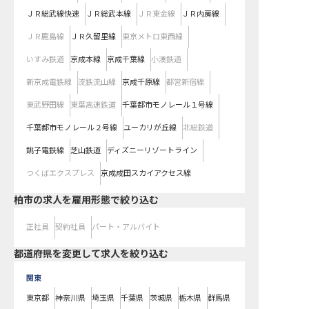
ＪＲ総武線快速
ＪＲ総武本線
ＪＲ東金線
ＪＲ内房線
ＪＲ鹿島線
ＪＲ久留里線
東京メトロ東西線
いすみ鉄道
京成本線
京成千葉線
小湊鉄道
新京成電鉄線
流鉄流山線
京成千原線
都営新宿線
東武野田線
東葉高速鉄道
千葉都市モノレール１号線
千葉都市モノレール２号線
ユーカリが丘線
北総鉄道
銚子電鉄線
芝山鉄道
ディズニーリゾートライン
つくばエクスプレス
京成成田スカイアクセス線
柏市の求人を雇用形態で絞り込む
正社員
契約社員
パート・アルバイト
都道府県を変更して求人を絞り込む
関東
東京都
神奈川県
埼玉県
千葉県
茨城県
栃木県
群馬県