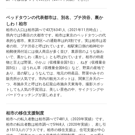
ベッドタウンの代表都市は、別名、プチ渋谷、裏か
しわ！柏市
柏市の人口は柏市調べで43万6341人（2021年11月時点）、
県内では5番目の大都市です。柏市は東京のベッドタウンの代
表的な都市。東京23区への通勤率は約3割です。実は柏市は若
者の街、プチ渋谷と呼ばれています。柏駅東口側の柏神社や
柏郵便局付近には個人商店が多く並び、裏原宿のような賑わ
いで、裏かしわ（裏かし）とも呼ばれています。柏市の特産
物と言えば野菜。小かぶ（収穫量全国1位）、ねぎ（収穫量全
国5位）、ほうれん草（収穫量全国6位）など、野菜の産地で
あり、道の駅しょうなんでは、地元の特産品、野菜やみその
販売所が人気です。市内の観光スポットは、関東三弁天の一
つ、布施弁天と呼ばれる紅龍山布施弁天東海寺。撮影スポッ
トしても人気の手賀沼は、美しい景色の中、サイクリングや
バードウォッチングが楽しめます。
柏市の移住支援制度
柏市への転入者数は柏市調べで7481人（2020年実績）です。
柏市の転出者数は柏市調べで5968人（2020年実績）、差し引
き1513人のプラスです。柏市の移住支援は、住宅支援が中心