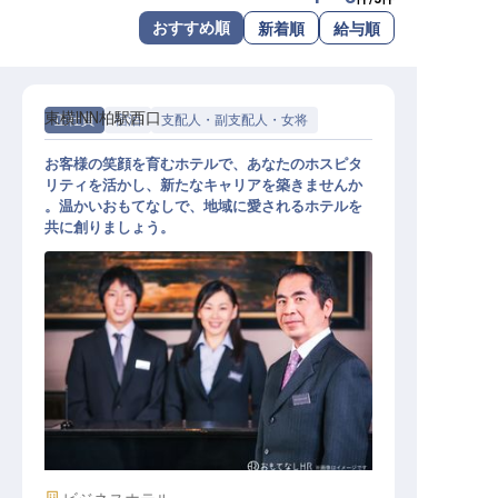
転職サポートに申し込む
おすすめ順
新着順
給与順
無料
採用をお考えの企業様へ
東横INN柏駅西口
正社員
宿泊
支配人・副支配人・女将
お客様の笑顔を育むホテルで、あなたのホスピタ
リティを活かし、新たなキャリアを築きませんか
。温かいおもてなしで、地域に愛されるホテルを
共に創りましょう。
支配人候補（東横INN柏駅西口）
施設業態