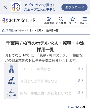
アプリでパッと探せる
ダウンロード
スムーズにお仕事探し！
ログイン
求人検索
転職相談
キープ
メニュー
求人・施設を探す
千葉県
柏市のホテル 求人・転職・中途採用一覧
キープした求人
千葉県 / 柏市のホテル 求人・転職・中途
採用一覧
就職・転職 合同説明会
おもてなしHRでは、千葉県 / 柏市のホテル・旅館な
どの宿泊業界のお仕事を多数ご紹介いたします。
おもてなしHRについて
フロント・料飲など
選択
職種
ご利用の流れ
全国または市区町村など
選択
勤務地
よくある質問
給与・雇用形態・寮社宅あり など
選択
ホテル・宿泊業界情報コラム
こだわり
1 ~ 3
件/
3
件