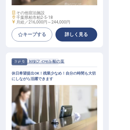
施設業態
その他宿泊施設
勤務地
千葉県柏市柏2-5-18
給与
月給／216,000円～
244,000円
キープする
詳しく見る
ホテル・トリフィート柏の葉
正社員
宿泊
フロント
休日希望提出OK！残業少なめ！自分の時間も大切
にしながら活躍できます
フロント