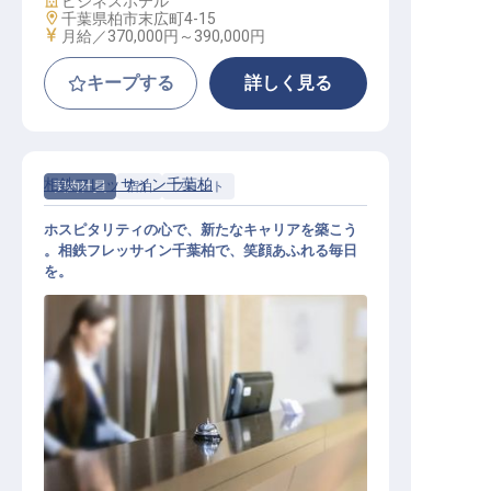
ビジネスホテル
勤務地
千葉県柏市末広町4-15
給与
月給／370,000円～
390,000円
キープする
詳しく見る
相鉄フレッサイン千葉柏
契約社員
宿泊
フロント
ホスピタリティの心で、新たなキャリアを築こう
。相鉄フレッサイン千葉柏で、笑顔あふれる毎日
を。
フロントスタッフ