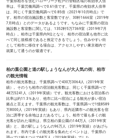
千葉県柏市を含むハローワーク松戸の管轄区域の有効求人倍
率は、千葉労働局調べで0.61倍です。千葉県の有効求人倍率
は、同じく千葉労働局調べで0.85倍（2021年10月時点）で
す。柏市の宿泊施設数と客室数ですが、30軒1666室（2019年
7月時点）とのデータがあるようです。ちなみに千葉県の宿泊
施設数と客室数に関しては、1352軒5万7369室（2019年7月
時点）。柏市は千葉県内9位となり、柏市の宿泊業も他市に比
べて同じ規模感であると推定できるでしょう。住みやすい街
として柏市に移住する場合は、アクセスしやすい東京都内で
就業して通うのが最適です。
柏の葉公園と道の駅しょうなんが大人気の街、柏市
の観光情報
柏市の観光客数は、千葉県調べで430万3064人（2019年実
績）。そのうち柏市の宿泊観光客数は、同じく千葉県調べで
48万5241人（2019年実績）です。観光客数における宿泊客の
比率は約11.3％あり、他市に比べ宿泊による観光が多い宿泊
拠点と言えます。千葉県の観光客数は、千葉県調べで1憶8589
万8000人（2019年実績）もあり、県内近隣市への観光客を宿
泊に誘導する余地はまだあるでしょう。柏市で最も多くの観
光客が訪れた場所は、県立柏の葉公園の144万人（2019年実
績）と、道の駅しょうなんの96万人（2019年実績）があげら
れます。市内で多くの観光客を集めたイベントは、千葉県の
調べでは柏まつりで68万人（2019年実績）でした。