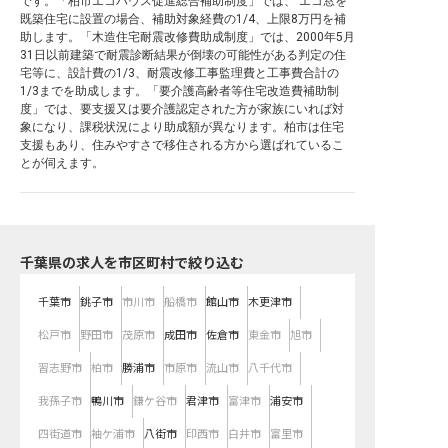
です。「柏市エコハウス促進総合補助制度」では、 エコ窓を
既築住宅に設置の場合、補助対象経費の1/4、上限8万円を補
助します。「木造住宅耐震改修費助成制度」では、2000年5月
31日以前建築で耐震診断結果が倒壊の可能性がある判定の住
宅等に、設計費の1/3、耐震改修工事監理費と工事費合計の
1/3までを助成します。「要介護高齢者等住宅改造費補助制
度」では、要支援又は要介護認定された方が家族にいれば対
象になり、課税状況により助成額が異なります。柏市は住宅
支援もあり、住みやすさで移住される方から選ばれているこ
とが伺えます。
千葉県の求人を市区町村で絞り込む
千葉市
銚子市
市川市
船橋市
館山市
木更津市
松戸市
野田市
茂原市
成田市
佐倉市
東金市
旭市
習志野市
柏市
勝浦市
市原市
流山市
八千代市
我孫子市
鴨川市
鎌ケ谷市
君津市
富津市
浦安市
四街道市
袖ケ浦市
八街市
印西市
白井市
富里市