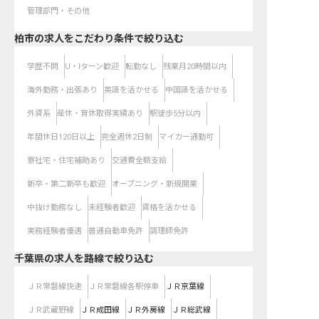
管理部門・その他
柏市の求人をこだわり条件で絞り込む
学歴不問
U・Iターン歓迎
転勤なし
残業月20時間以内
海外勤務・出張あり
英語を活かせる
中国語を活かせる
外資系
産休・育休取得実績あり
駅徒歩5分以内
年間休日120日以上
完全週休2日制
マイカー通勤可
寮社宅・住宅補助あり
交通費全額支給
新卒・第二新卒も歓迎
オープニング・新規開業
中抜け勤務なし
未経験者歓迎
資格を活かせる
実務経験者優遇
普通自動車免許
調理師免許
千葉県
の求人を路線で絞り込む
ＪＲ常磐線快速
ＪＲ常磐線各駅停車
ＪＲ京葉線
ＪＲ武蔵野線
ＪＲ成田線
ＪＲ外房線
ＪＲ総武線