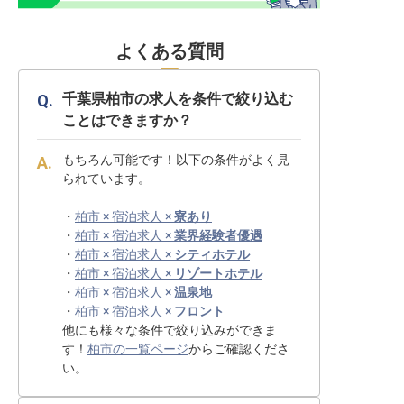
よくある質問
千葉県柏市の求人を条件で絞り込む
ことはできますか？
もちろん可能です！以下の条件がよく見
られています。
・
柏市 × 宿泊求人 ×
寮あり
・
柏市 × 宿泊求人 ×
業界経験者優遇
・
柏市 × 宿泊求人 ×
シティホテル
・
柏市 × 宿泊求人 ×
リゾートホテル
・
柏市 × 宿泊求人 ×
温泉地
・
柏市 × 宿泊求人 ×
フロント
他にも様々な条件で絞り込みができま
す！
柏市の一覧ページ
からご確認くださ
い。