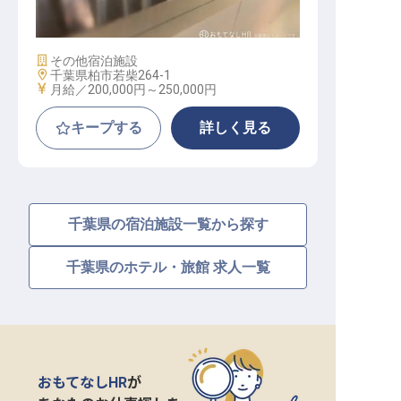
施設業態
その他宿泊施設
勤務地
千葉県柏市若柴264-1
給与
月給／200,000円～
250,000円
キープする
詳しく見る
千葉県の宿泊施設一覧から探す
千葉県のホテル・旅館 求人一覧
おもてなしHR
が