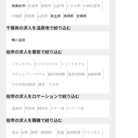
南房総市
匝瑳市
香取市
山武市
いすみ市
大網白里市
印旛郡
香取郡
山武郡
長生郡
夷隅郡
安房郡
千葉県の求人を温泉地で絞り込む
鴨川温泉
柏市の求人を業態で絞り込む
シティホテル
ビジネスホテル
リゾートホテル
ラグジュアリーホテル
観光地旅館
温泉地旅館
高級旅館
その他宿泊施設
運営・その他
柏市の求人をロケーションで絞り込む
温泉地
市街地
観光地
スキー場
リゾート地
柏市の求人を職種で絞り込む
宿泊
料飲
調理（調理師）
客室
施設管理
ブライダル