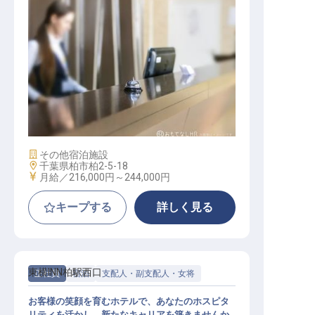
転職サポートに申し込む
無料
採用をお考えの企業様へ
フロントスタッフ
施設業態
その他宿泊施設
勤務地
千葉県柏市柏2-5-18
給与
月給／216,000円～
244,000円
キープする
詳しく見る
東横INN柏駅西口
正社員
宿泊
支配人・副支配人・女将
お客様の笑顔を育むホテルで、あなたのホスピタ
リティを活かし、新たなキャリアを築きませんか