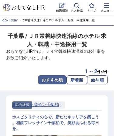
求人検索
転職相談
キープ
メニュー
千葉県
ＪＲ常磐線快速沿線のホテル 求人・転職・中途採用一覧
ログイン
千葉県 / ＪＲ常磐線快速沿線のホテル 求
求人・施設を探す
人・転職・中途採用一覧
キープした求人
おもてなしHRでは、ＪＲ常磐線快速沿線のお仕事を
多数ご紹介いたします。
就職・転職 合同説明会
1 ~ 2
件/
2
件
おもてなしHRについて
おすすめ順
新着順
給与順
ご利用の流れ
相鉄フレッサイン千葉柏
契約社員
宿泊
フロント
よくある質問
ホスピタリティの心で、新たなキャリアを築こう
ホテル・宿泊業界情報コラム
。相鉄フレッサイン千葉柏で、笑顔あふれる毎日
を。