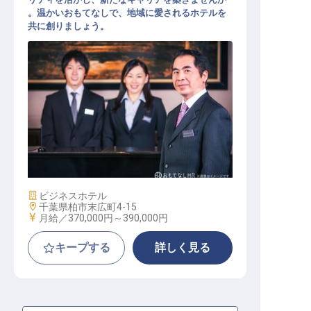
。温かいおもてなしで、地域に愛されるホテルを
共に創りましょう。
支配人候補（東横INN柏駅西口）
施設業態
ビジネスホテル
勤務地
千葉県柏市末広町4-15
給与
月給／370,000円～
390,000円
キープする
詳しく見る