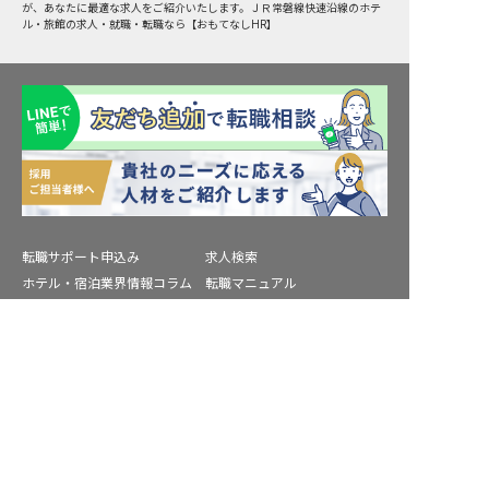
が、あなたに最適な求人をご紹介いたします。ＪＲ常磐線快速沿線のホテ
ル・旅館の求人・就職・転職なら【おもてなしHR】
転職サポート申込み
求人検索
ホテル・宿泊業界情報コラム
転職マニュアル
おもてなしHRについて
採用ご担当者様へ
個人情報の取扱いについて
プライバシーポリシー
転職サポートに申し込む
無料
利用規約
退会手続き
運営会社
宿泊業界用語集
商標について
サイトマップ
公式コミュニティ