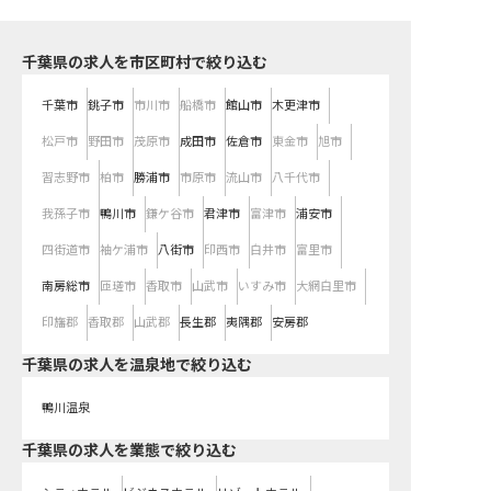
千葉県の求人を市区町村で絞り込む
千葉市
銚子市
市川市
船橋市
館山市
木更津市
松戸市
野田市
茂原市
成田市
佐倉市
東金市
旭市
習志野市
柏市
勝浦市
市原市
流山市
八千代市
我孫子市
鴨川市
鎌ケ谷市
君津市
富津市
浦安市
四街道市
袖ケ浦市
八街市
印西市
白井市
富里市
南房総市
匝瑳市
香取市
山武市
いすみ市
大網白里市
印旛郡
香取郡
山武郡
長生郡
夷隅郡
安房郡
千葉県の求人を温泉地で絞り込む
鴨川温泉
千葉県の求人を業態で絞り込む