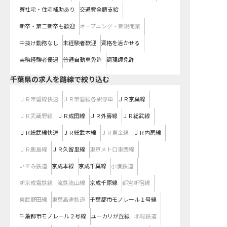
寮社宅・住宅補助あり
交通費全額支給
新卒・第二新卒も歓迎
オープニング・新規開業
中抜け勤務なし
未経験者歓迎
資格を活かせる
実務経験者優遇
普通自動車免許
調理師免許
千葉県
の求人を路線で絞り込む
ＪＲ常磐線快速
ＪＲ常磐線各駅停車
ＪＲ京葉線
ＪＲ武蔵野線
ＪＲ成田線
ＪＲ外房線
ＪＲ総武線
ＪＲ総武線快速
ＪＲ総武本線
ＪＲ東金線
ＪＲ内房線
ＪＲ鹿島線
ＪＲ久留里線
東京メトロ東西線
いすみ鉄道
京成本線
京成千葉線
小湊鉄道
新京成電鉄線
流鉄流山線
京成千原線
都営新宿線
東武野田線
東葉高速鉄道
千葉都市モノレール１号線
千葉都市モノレール２号線
ユーカリが丘線
北総鉄道