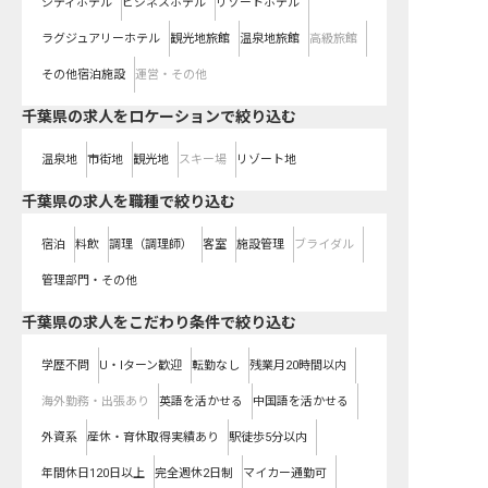
シティホテル
ビジネスホテル
リゾートホテル
ラグジュアリーホテル
観光地旅館
温泉地旅館
高級旅館
その他宿泊施設
運営・その他
千葉県の求人をロケーションで絞り込む
温泉地
市街地
観光地
スキー場
リゾート地
千葉県の求人を職種で絞り込む
宿泊
料飲
調理（調理師）
客室
施設管理
ブライダル
管理部門・その他
千葉県の求人をこだわり条件で絞り込む
学歴不問
U・Iターン歓迎
転勤なし
残業月20時間以内
海外勤務・出張あり
英語を活かせる
中国語を活かせる
外資系
産休・育休取得実績あり
駅徒歩5分以内
年間休日120日以上
完全週休2日制
マイカー通勤可