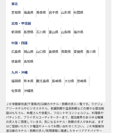
東北
宮城県
福島県
青森県
岩手県
山形県
秋田県
北陸・甲信越
新潟県
長野県
石川県
富山県
山梨県
福井県
中国・四国
広島県
岡山県
山口県
島根県
鳥取県
愛媛県
香川県
徳島県
高知県
九州・沖縄
福岡県
熊本県
鹿児島県
長崎県
大分県
宮崎県
佐賀県
沖縄県
ＪＲ常磐線快速(千葉県内)沿線
のホテル・旅館の求人一覧です。ラグジュ
アリーホテルやビジネスホテル、老舗旅館や温泉旅館などの様々な宿泊施
設はもちろん、仲居さんや支配人、フロントやコンシェルジュ、料理長や
パティシエ、ブライダルコーディネーターまで、宿泊業界のあらゆる職種
の求人をご用意しています。気になるホテル・旅館の求人があれば、まず
はご登録いただくか電話やメールでお問い合わせください。ＪＲ常磐線快
速沿線のホテル・旅館の求人/採用情報に精通したキャリアアドバイザー