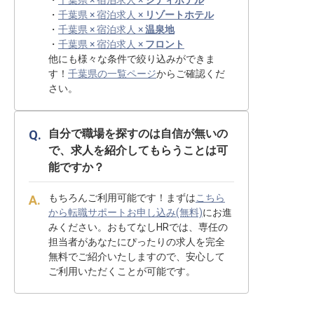
・
千葉県 × 宿泊求人 ×
シティホテル
・
千葉県 × 宿泊求人 ×
リゾートホテル
・
千葉県 × 宿泊求人 ×
温泉地
・
千葉県 × 宿泊求人 ×
フロント
他にも様々な条件で絞り込みができま
す！
千葉県の一覧ページ
からご確認くだ
さい。
自分で職場を探すのは自信が無いの
で、求人を紹介してもらうことは可
能ですか？
もちろんご利用可能です！まずは
こちら
から転職サポートお申し込み(無料)
にお進
みください。おもてなしHRでは、専任の
担当者があなたにぴったりの求人を完全
無料でご紹介いたしますので、安心して
ご利用いただくことが可能です。