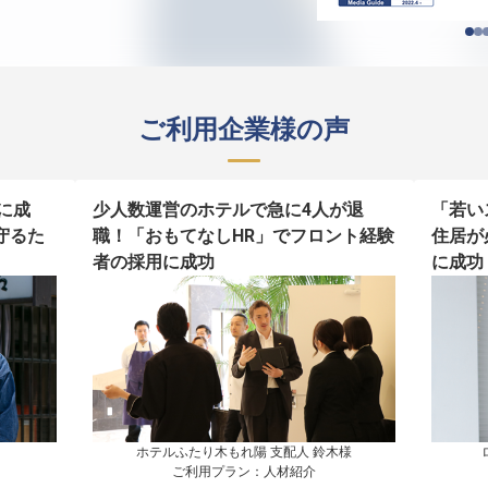
ご利用企業様の声
に成
少人数運営のホテルで急に4人が退
「若い
守るた
職！「おもてなしHR」でフロント経験
住居が
者の採用に成功
に成功
ホテルふたり木もれ陽 支配人 鈴木様

ご利用プラン：人材紹介