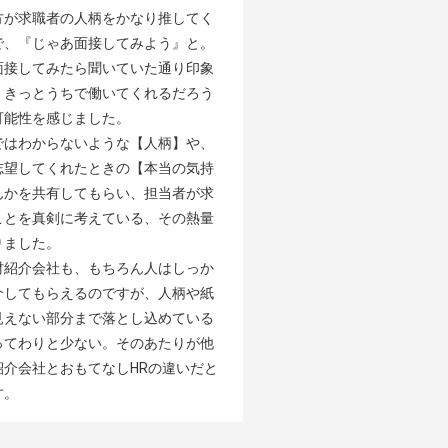
方が求職者の人柄をかなり推してく
で、『じゃあ面接してみよう』と。
面接してみたら聞いていた通り印象
、きっとうちで働いてくれるだろう
能性を感じました。

ではわからないような【人柄】や、
志望してくれたときの【本当の気持
んかを共有してもらい、担当者が求
ことを真剣に考えている、その熱量
ました。

材紹介会社も、もちろん人はしっか
介してもらえるのですが、人柄や紙
見えない部分まで落とし込めている
ってわりと少ない。そのあたりが他
紹介会社とおもてなしHRの違いだと
す。