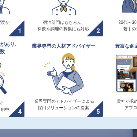
度が

宿泊部門はもちろん、

20代～3
料飲や調理の募集にも対応
若手の
があり、

業界専門の人材アドバイザー
豊富な商
数
業界専門のアドバイザーによる

貴社が求め


採用ソリューションの提案
アプ
利用中