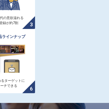
0代の意欲溢れる

登録が約7割
品ラインナップ
るターゲットに

ローチできる