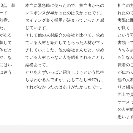
3点、募
本当に緊急時に使ったので、担当者からの
担当の
ード
レスポンスが早かったのは良かったです。
れたの
熱意、
タイミング良く採用が決まっていったと感
実際に
。

じています。

が良く
がある
そして他の人材紹介の会社と比べて、求め
という可
募して
ている人材と紹介してもらった人材がマッ
書類上
体だと
チしていました。他の会社さんだと、求め
うちを
や、な
ている人材じゃない人を紹介されることも
ち】な
にはい
結構あって。

職者の
は違う
とりあえずいっぱい紹介しようという気持
が伝わり
ちはわかるんですが、おもてなしHRでは、
他の人
それがなかったのはありがたかったです。
りと紹
面上で
ケース
の人材
思いま