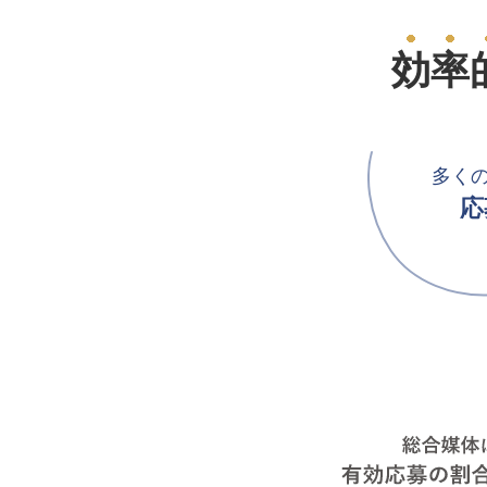
効率
多く
応