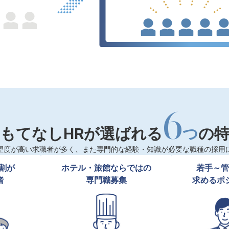
6
もてなしHRが選ばれる
つ
の
望度が高い求職者が多く、また専門的な経験・知識が必要な職種の採用
割が

ホテル・旅館ならではの

若手～管
者
専門職募集
求めるポ