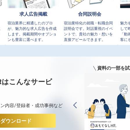
求人広告掲載
合同説明会
イ
宿泊業界に精通したのプロ
宿泊業特化の就職・転職合同
魅力
成
が、魅力的な求人広告を作成
説明会です。対話重視のイベ
して
発
します。掲載期間やオプショ
ントで、貴社の魅力・想いを
「動
ンも豊富に選べます。
直接アピールできます。
客に
資料の一部を試
Rは
こんなサービ
ン内容/登録者・成功事例など
料ダウンロード