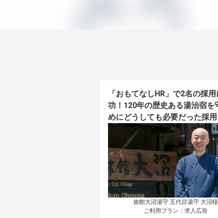
「おもてなしHR」で2名の採用
功！120年の歴史ある湯治宿を
めにどうしても必要だった採用
旅館大沼湯守 五代目湯守 大沼様

ご利用プラン：求人広告