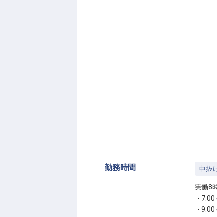
勤務時間
中抜
実働8
・7:00
・9:00