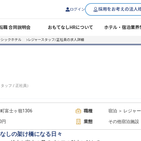
採用をお考えの法人
ログイン
転職 合同説明会
おもてなしHRについて
ホテル・宿泊業界
ラシックホテル
レジャースタッフ/正社員の求人詳細
スタッフ
/
正社員
）
町富士ヶ嶺1306
職種
宿泊 ＞ レジャ
00円
業態
その他宿泊施設
なしの架け橋になる日々