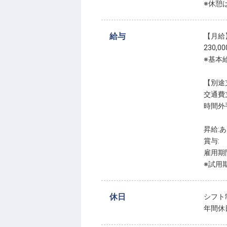
※休憩
給与
【月給
230,0
※基本
【別途
交通費
時間外
昇給:
賞与:
雇用期
※試用
休日
シフト
年間休