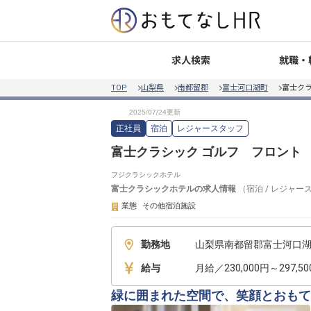
就職・
求人検索
TOP
山梨県
南都留郡
富士河口湖町
富士ク
正社員
宿泊
レジャースタッフ
富士クラシック ゴルフ フロント
フジクラシックホテル
富士クラシックホテル
の求人情報
（
宿泊
/
レジャー
業態
その他宿泊施設
勤務地
山梨県南都留郡富士河口湖
給与
月給／230,000円～297,5
緑に囲まれた空間で、笑顔とおもて