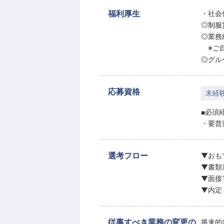
福利厚生
・社会
◎制服
◎業務
※ご自
◎グル
応募資格
未経
■必須
・要普
選考フロー
▼おも
▼書類
▼面接
▼内定
従事すべき業務の変更の
将来的