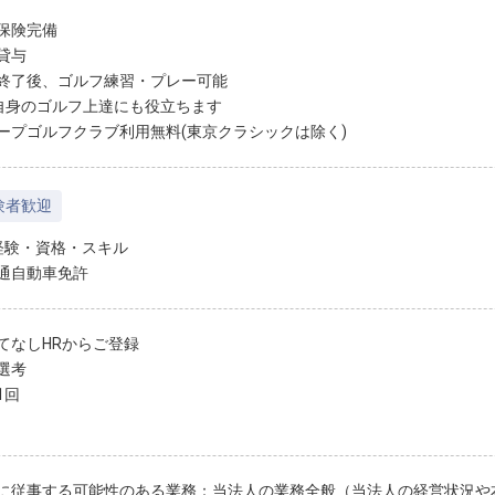
保険完備
貸与
終了後、ゴルフ練習・プレー可能
身のゴルフ上達にも役立ちます
ープゴルフクラブ利用無料(東京クラシックは除く)
験者歓迎
経験・資格・スキル
通自動車免許
てなしHRからご登録
選考
1回
に従事する可能性のある業務：当法人の業務全般（当法人の経営状況や