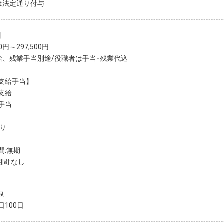
は法定通り付与
】
00円～297,500円
給、残業手当別途/役職者は手当･残業代込
支給手当】
支給
手当
あり
間:無期
期間:なし
制
日100日