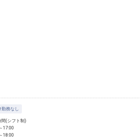
け勤務なし
時間(シフト制)
～17:00
～18:00