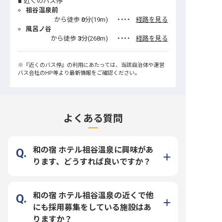
近くのバス停
祖谷温泉前
から徒歩
0
分(
19
m)
・・・・
経路を見る
風呂ノ谷
から徒歩
3
分(
268
m)
・・・・
経路を見る
※
『近くのバス停』
の利用にあたっては、当該自治体や運営
バス会社のHP等より最新情報をご確認ください。
よくある質問
和の宿 ホテル祖谷温泉に興味があ
ります、どうすれば良いですか？
和の宿 ホテル祖谷温泉の近くで他
にも採用募集をしている施設はあ
りますか？