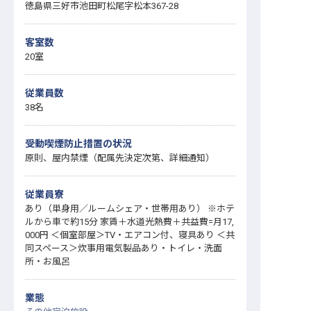
徳島県三好市池田町松尾字松本367-28
客室数
20室
従業員数
38名
受動喫煙防止措置の状況
原則、屋内禁煙（配属先決定次第、詳細通知）
従業員寮
あり（単身用／ルームシェア・世帯用あり） ※ホテ
ルから車で約15分 家賃＋水道光熱費＋共益費=月17,
000円 ＜個室部屋＞TV・エアコン付、寝具あり ＜共
同スペース＞炊事用電気製品あり・トイレ・洗面
所・お風呂
業態