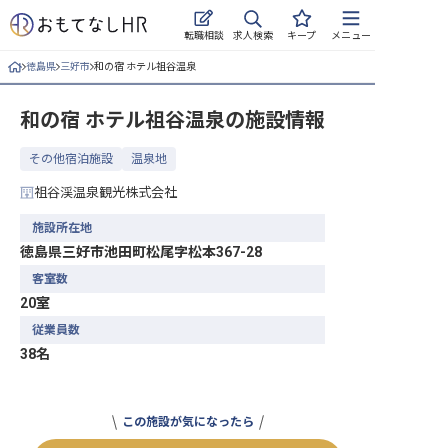
求人検索
転職相談
キープ
メニュー
徳島県
三好市
和の宿 ホテル祖谷温泉
ログイン
和の宿 ホテル祖谷温泉
の施設情報
求人・施設を探す
その他宿泊施設
温泉地
キープした求人
祖谷渓温泉観光株式会社
就職・転職 合同説明会
施設所在地
徳島県三好市池田町松尾字松本367-28
おもてなしHRについて
客室数
20室
ご利用の流れ
従業員数
よくある質問
38名
ホテル・宿泊業界情報コラム
この施設が気になったら