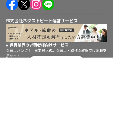
株式会社ネクストビート運営サービス
保育業界の求職者様向けサービス
保育士バンク！ - 日本最大級。保育士・幼稚園教諭向け転職支
援サイト
転職フルサポート実施中！
保育士バンク！新卒 - 保育士・幼稚園教諭を目指す「学生向
け」就職活動情報サイト
サポートに申し込む
法人様向けサービス
保育士バンク！コネクト - 保育施設向けの業務支援システム
保育士バンク！パレット - 保育施設専門の職員マネジメントツ
ール
保育士バンク！ウェブパック - 保育施設向けホームページ制作
保育士バンク！総研 - 保育園経営や保育の実務に活かせる有益
な情報発信サイト
育児者様向けサービス
KIDSNA STYLE - 「育てるを考える」子育て情報メディア
KIDSNAシッター - ベビーシッターサービス
KIDSNA園ナビ - 保育園・幼稚園検索
ホテル業界・飲食業界の求職者様向けサービス