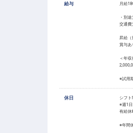
給与
月給180
・別途
交通費支
昇給（
賞与あ
＜年収
2,000
※試用
休日
シフト
※週1
有給休
※年間