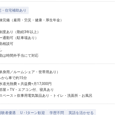
宅・住宅補助あり
険完備（雇用・労災・健康・厚生年金）
制度あり（勤続3年以上）
ー通勤可（駐車場あり）
勤相談可
し
勤は時間外手当にて対応
単身用／ルームシェア・世帯用あり）
ルから車で約15分
水道光熱費＋共益費=月17,000円
部屋＞TV・エアコン付、寝具あり
スペース＞炊事用電気製品あり・トイレ・洗面所・お風呂
経験者優遇
U・Iターン歓迎
学歴不問
英語を活かせる