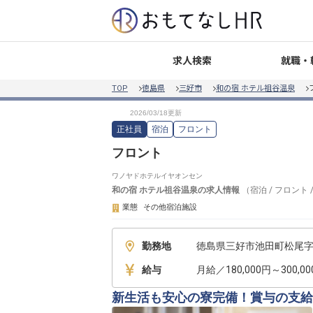
就職・
求人検索
TOP
徳島県
三好市
和の宿 ホテル祖谷温泉
正社員
宿泊
フロント
フロント
ワノヤドホテルイヤオンセン
和の宿 ホテル祖谷温泉
の求人情報
（
宿泊
/
フロント
業態
その他宿泊施設
勤務地
徳島県三好市池田町松尾字松
給与
月給／180,000円～300,0
新生活も安心の寮完備！賞与の支給