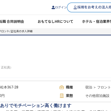
採用をお考えの法人
ログイン
転職 合同説明会
おもてなしHRについて
ホテル・宿泊業界
フロント/正社員の求人詳細
/
正社員
）
本367-28
職種
宿泊 ＞ フロント
00円
業態
その他宿泊施設
ありでモチベーション高く働けます