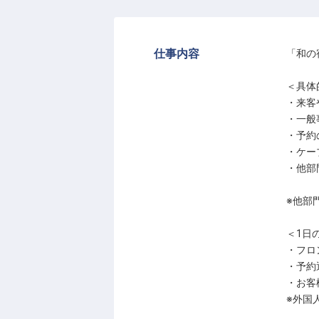
仕事内容
「和の
＜具体
・来客
・一般
・予約
・ケー
・他部
※他部
＜1日
・フロ
・予約
・お客
※外国