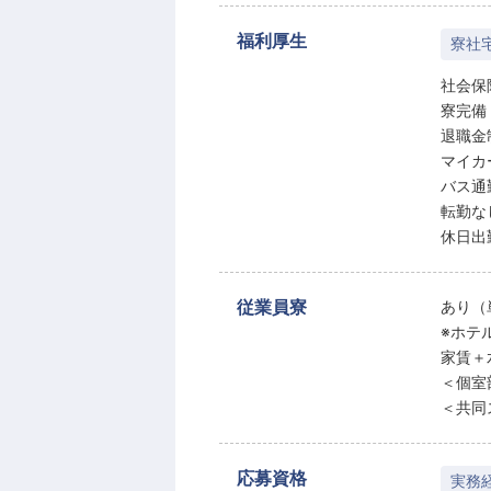
福利厚生
寮社
社会保
寮完備
退職金
マイカ
バス通
転勤な
休日出
従業員寮
あり（
※ホテ
家賃＋
＜個室
＜共同
応募資格
実務