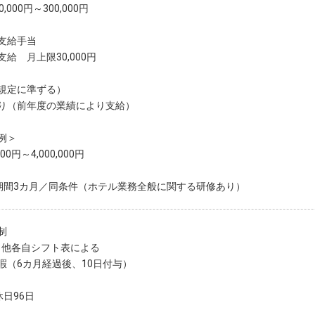
,000円～300,000円
支給手当
給 月上限30,000円
規定に準ずる）
り（前年度の業績により支給）
例＞
,000円～4,000,000円
期間3カ月／同条件（ホテル業務全般に関する研修あり）
制
日 他各自シフト表による
暇（6カ月経過後、10日付与）
休日96日