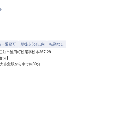
ト
カー通勤可
駅徒歩5分以内
転勤なし
三好市池田町松尾字松本367-28
セス】
風大歩危駅から車で約30分