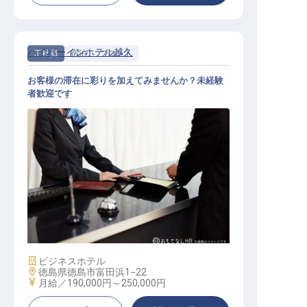
ハイパーインホテル越久
正社員
宿泊
フロント
お客様の滞在に彩りを加えてみませんか？未経験
者歓迎です
フロント
施設業態
ビジネスホテル
勤務地
徳島県徳島市富田浜1−22
給与
月給／190,000円～
250,000円