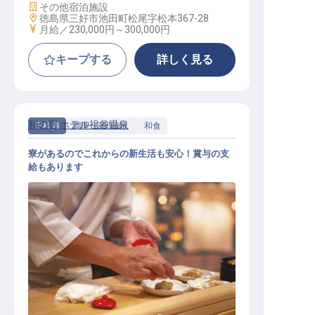
施設業態
その他宿泊施設
勤務地
徳島県三好市池田町松尾字松本367-28
給与
月給／230,000円～
300,000円
キープする
詳しく見る
和の宿 ホテル祖谷温泉
正社員
調理（調理師）
和食
寮があるのでこれからの新生活も安心！賞与の支
給もあります
和食調理