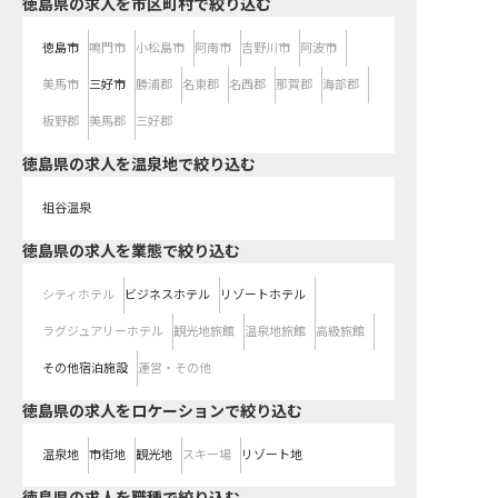
徳島県の求人を市区町村で絞り込む
徳島市
鳴門市
小松島市
阿南市
吉野川市
阿波市
美馬市
三好市
勝浦郡
名東郡
名西郡
那賀郡
海部郡
板野郡
美馬郡
三好郡
徳島県の求人を温泉地で絞り込む
祖谷温泉
徳島県の求人を業態で絞り込む
シティホテル
ビジネスホテル
リゾートホテル
ラグジュアリーホテル
観光地旅館
温泉地旅館
高級旅館
その他宿泊施設
運営・その他
徳島県の求人をロケーションで絞り込む
温泉地
市街地
観光地
スキー場
リゾート地