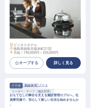
フロント
施設業態
ビジネスホテル
勤務地
徳島県徳島市蔵本町2132
給与
月給／190,000円～
250,000円
キープする
詳しく見る
アオアヲ ナルト リゾート
正社員
施設管理
リーダー・チーフ（施設管理）
おもてなしの舞台を支える施設管理のプロへ。社
員寮完備で、安心して新しい生活を始めませんか
。