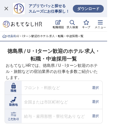
アプリでパッと探せる
ダウンロード
スムーズにお仕事探し！
ログイン
求人検索
転職相談
キープ
メニュー
求人・施設を探す
徳島県
U・Iターン歓迎のホテル 求人・転職・中途採用一覧
キープした求人
徳島県 / U・Iターン歓迎のホテル 求人・
転職・中途採用一覧
就職・転職 合同説明会
おもてなしHRでは、徳島県 / U・Iターン歓迎のホテ
ル・旅館などの宿泊業界のお仕事を多数ご紹介いた
おもてなしHRについて
します。
ご利用の流れ
フロント・料飲など
選択
職種
よくある質問
全国または市区町村など
選択
勤務地
ホテル・宿泊業界情報コラム
給与・雇用形態・寮社宅あり など
選択
こだわり