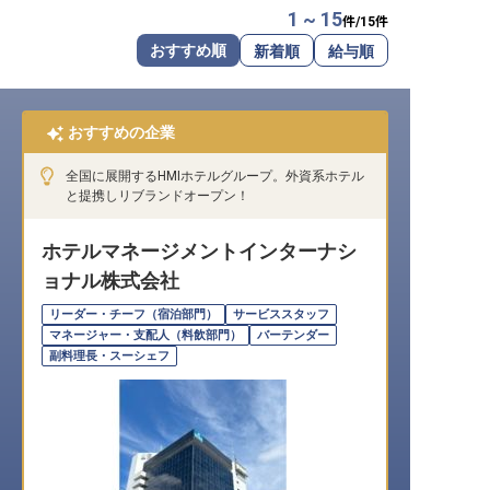
1 ~ 15
件/
15
件
転職サポートに申し込む
無料
おすすめ順
新着順
給与順
採用をお考えの企業様へ
おすすめの企業
全国に展開するHMIホテルグループ。外資系ホテル
と提携しリブランドオープン！
ホテルマネージメントインターナシ
ョナル株式会社
リーダー・チーフ（宿泊部門）
サービススタッフ
マネージャー・支配人（料飲部門）
バーテンダー
副料理長・スーシェフ