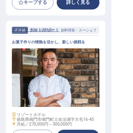
キープする
詳しく見る
アオアヲ ナルト リゾート
正社員
調理（調理師）
副料理長・スーシェフ
お菓子作りの情熱を活かし、新しい挑戦を
パティシエ スーシェフ
施設業態
リゾートホテル
勤務地
徳島県鳴門市鳴門町土佐泊浦字大毛16-45
給与
月給／270,000円～
300,000円