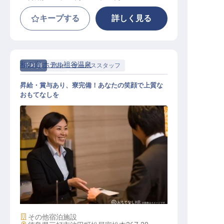
キープする
詳しく見る
和の宿 ホテル祖谷温泉
正社員
宿泊
サービススタッフ
昇給・賞与あり、寮完備！あなたの笑顔で上質な
おもてなしを
サービススタッフ
施設業態
その他宿泊施設