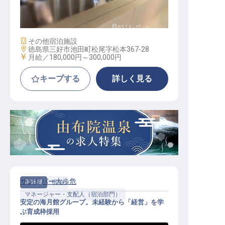
フロント
施設業態
その他宿泊施設
勤務地
徳島県三好市池田町松尾字松本367-28
給与
月給／180,000円～
300,000円
キープする
詳しく見る
サンリバー大歩危
正社員
宿泊
マネージャー・支配人（宿泊部門）
安定の海月館グループ。未経験から「経営」を学
ぶ育成枠採用