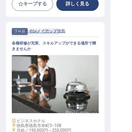
キープする
詳しく見る
ハイパーインメイアップ徳島
正社員
宿泊
フロント
各種研修が充実、スキルアップができる場所で輝
きませんか
フロント
施設業態
ビジネスホテル
勤務地
徳島県徳島市幸町3−108
給与
月給／190,000円～
250,000円