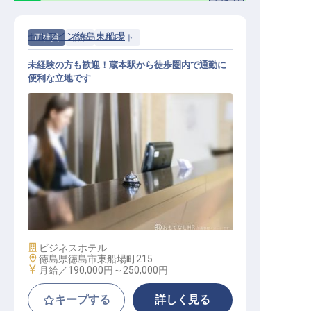
セルフイン徳島東船場
正社員
宿泊
フロント
未経験の方も歓迎！蔵本駅から徒歩圏内で通勤に
便利な立地です
フロント
施設業態
ビジネスホテル
勤務地
徳島県徳島市東船場町215
給与
月給／190,000円～
250,000円
キープする
詳しく見る