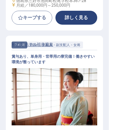
勤務地
徳島県三好市池田町松尾字松本367-28
給与
月給／180,000円～
250,000円
キープする
詳しく見る
和の宿 ホテル祖谷温泉
正社員
宿泊
支配人・副支配人・女将
賞与あり、単身用・世帯用の寮完備！働きやすい
環境が整っています
女将候補