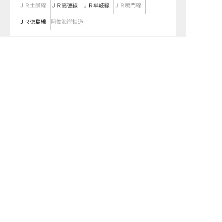
ＪＲ土讃線
ＪＲ高徳線
ＪＲ牟岐線
ＪＲ鳴門線
ＪＲ徳島線
阿佐海岸鉄道
徳島県の求人を雇用形態で絞り込む
求人を紹介してもらう
正社員
契約社員
パート・アルバイト
都道府県を変更して求人を絞り込む
関東
東京都
神奈川県
埼玉県
千葉県
茨城県
栃木県
群馬県
近畿
大阪府
兵庫県
京都府
滋賀県
奈良県
和歌山県
東海
愛知県
静岡県
岐阜県
三重県
北海道
北海道