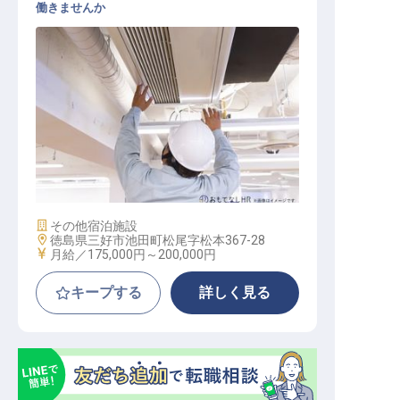
働きませんか
ケーブルカー担当
施設業態
その他宿泊施設
勤務地
徳島県三好市池田町松尾字松本367-28
給与
月給／175,000円～
200,000円
キープする
詳しく見る