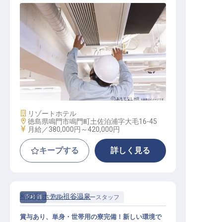
施設管理チーフ
施設業態
リゾートホテル
勤務地
徳島県鳴門市鳴門町土佐泊浦字大毛16-45
給与
月給／380,000円～
420,000円
キープする
詳しく見る
和の宿 ホテル祖谷温泉
正社員
宿泊
レジャースタッフ
賞与あり、単身・世帯用の寮完備！新しい環境で