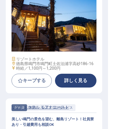
レストランサービス（週1日～勤務
可／まかないあり／寮相談OK）
施設業態
リゾートホテル
勤務地
徳島県鳴門市鳴門町土佐泊浦字高砂186-16
給与
時給／1,100円～
1,200円
キープする
詳しく見る
リゾートホテル モアナコースト
正社員
料飲
レストランサービス
美しい鳴門の景色を望む、離島リゾート！社員寮
あり・引越費用も相談OK