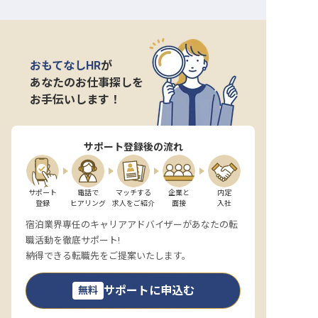
おもてなしHR
が
あなたのお仕事探しを
お手伝いします！
サポート登録後の流れ
サポート

電話で

マッチする

企業と

内定

登録
ヒアリング
求人をご紹介
面接
入社
宿泊業界専任のキャリアアドバイザーがあなたの転
職活動を徹底サポート!
納得できる転職先をご提案いたします。
サポートに申込む
無料