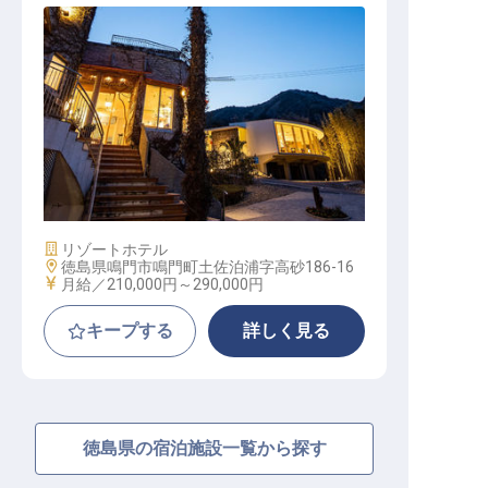
レストランサービス（賞与年3回／2
0～30代活躍中／年休105日）
施設業態
リゾートホテル
勤務地
徳島県鳴門市鳴門町土佐泊浦字高砂186-16
給与
月給／210,000円～
290,000円
キープする
詳しく見る
徳島県の宿泊施設一覧から探す