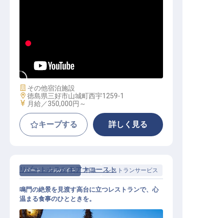
責任者（支配人候補）│月35万～／
寮1.9万～／未経験から挑戦OK
施設業態
その他宿泊施設
勤務地
徳島県三好市山城町西宇1259-1
給与
月給／350,000円～
キープする
詳しく見る
リゾートホテル モアナコースト
パート・アルバイト
料飲
レストランサービス
鳴門の絶景を見渡す高台に立つレストランで、心
温まる食事のひとときを。