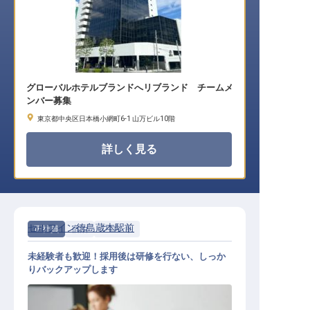
グローバルホテルブランドへリブランド チームメ
ンバー募集
東京都中央区日本橋小網町6-1 山万ビル10階
詳しく見る
セルフイン徳島蔵本駅前
正社員
宿泊
フロント
未経験者も歓迎！採用後は研修を行ない、しっか
りバックアップします