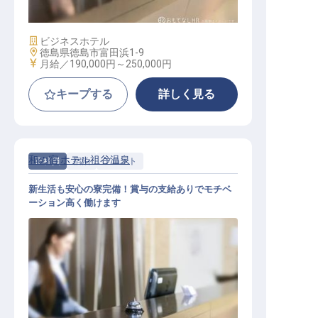
施設業態
ビジネスホテル
勤務地
徳島県徳島市富田浜1-9
給与
月給／190,000円～
250,000円
キープする
詳しく見る
和の宿 ホテル祖谷温泉
正社員
宿泊
フロント
新生活も安心の寮完備！賞与の支給ありでモチベ
ーション高く働けます