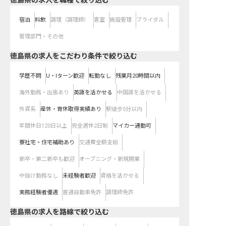
徳島県の求人を職種で絞り込む
宿泊
料飲
調理（調理師）
客室
施設管理
ブライダル
管理部門・その他
徳島県の求人をこだわり条件で絞り込む
学歴不問
U・Iターン歓迎
転勤なし
残業月20時間以内
海外勤務・出張あり
英語を活かせる
中国語を活かせる
外資系
産休・育休取得実績あり
駅徒歩5分以内
年間休日120日以上
完全週休2日制
マイカー通勤可
寮社宅・住宅補助あり
交通費全額支給
新卒・第二新卒も歓迎
オープニング・新規開業
中抜け勤務なし
未経験者歓迎
資格を活かせる
実務経験者優遇
普通自動車免許
調理師免許
徳島県
の求人を路線で絞り込む