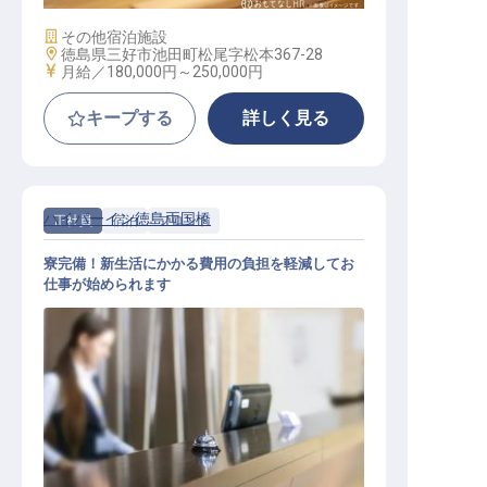
施設業態
その他宿泊施設
勤務地
徳島県三好市池田町松尾字松本367-28
給与
月給／180,000円～
250,000円
キープする
詳しく見る
ハイパーイン徳島両国橋
正社員
宿泊
フロント
寮完備！新生活にかかる費用の負担を軽減してお
仕事が始められます
フロント