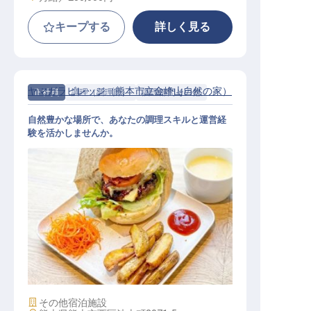
キープする
詳しく見る
ヤマガラビレッジ（熊本市立金峰山自然の家）
正社員
調理（調理師）
調理部門その他
自然豊かな場所で、あなたの調理スキルと運営経
験を活かしませんか。
施設運営スタッフ（キッチン総合職
）
施設業態
その他宿泊施設