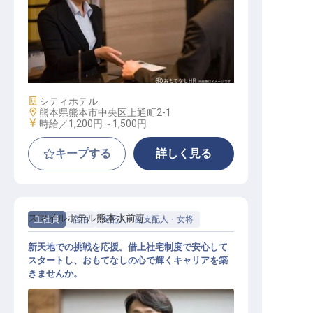
夜間ゲストサービス（ドアベル）
施設業態
シティホテル
勤務地
熊本県熊本市中央区上通町2-1
給与
時給／1,200円～
1,500円
キープする
詳しく見る
スマイルホテル熊本水前寺
正社員
宿泊
支配人・副支配人・女将
新天地での挑戦を応援。借上社宅制度で安心して
スタートし、おもてなしの心で輝くキャリアを築
きませんか。