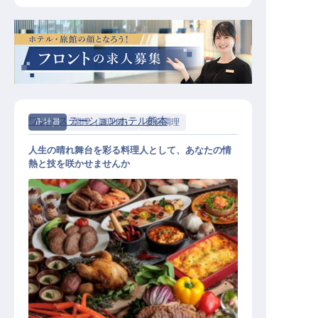
ワン・ステーションホテル熊本
正社員
調理（調理師）
宴会調理
人生の晴れ舞台を彩る料理人として、あなたの情
熱と技を咲かせませんか
宴会・ブライダルキッチン