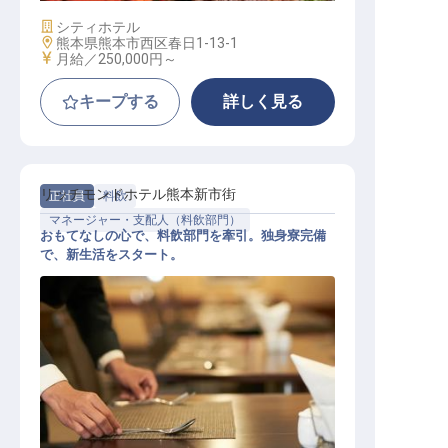
施設業態
シティホテル
勤務地
熊本県熊本市西区春日1-13-1
給与
月給／250,000円～
キープする
詳しく見る
リッチモンドホテル熊本新市街
正社員
料飲
マネージャー・支配人（料飲部門）
おもてなしの心で、料飲部門を牽引。独身寮完備
で、新生活をスタート。
料飲支配人