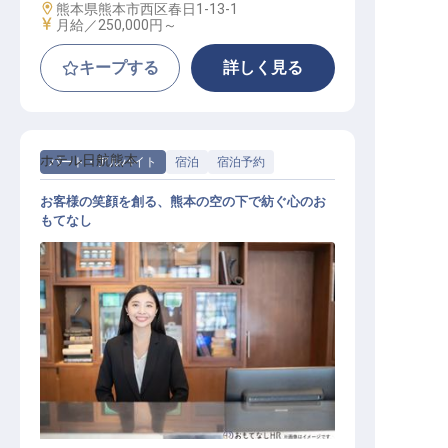
勤務地
熊本県熊本市西区春日1-13-1
給与
月給／250,000円～
キープする
詳しく見る
ホテル日航熊本
パート・アルバイト
宿泊
宿泊予約
お客様の笑顔を創る、熊本の空の下で紡ぐ心のお
もてなし
宿泊予約スタッフ