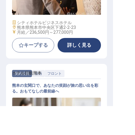
総合職（ホテル運営業務）
施設業態
シティホテル
ビジネスホテル
勤務地
熊本県熊本市中央区下通2-2-23
給与
月給／236,500円～
277,000円
キープする
詳しく見る
ホテル日航熊本
契約社員
宿泊
フロント
熊本の玄関口で、あなたの笑顔が旅の思い出を彩
る。おもてなしの最前線へ
熊本市の求人を紹介してもらう