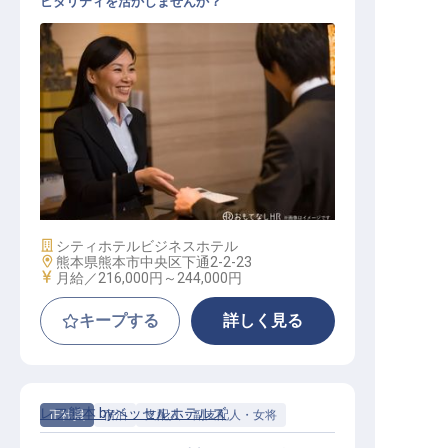
ピタリティを活かしませんか？
熊本県熊本市中央区下通2-2-23
施設業態
シティホテル
ビジネスホテル
勤務地
熊本県熊本市中央区下通2-2-23
給与
月給／216,000円～
244,000円
キープする
詳しく見る
レフ熊本 byベッセルホテルズ
正社員
宿泊
支配人・副支配人・女将