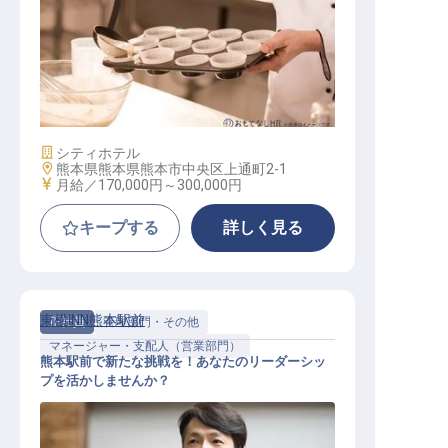
パティシエ
施設業態
シティホテル
勤務地
熊本県熊本県熊本市中央区上通町2-1
給与
月給／170,000円～
300,000円
キープする
詳しく見る
東横INN熊本駅前
正社員
管理部門・その他
マネージャー・支配人（営業部門）
熊本駅前で新たな挑戦を！あなたのリーダーシッ
プを活かしませんか？