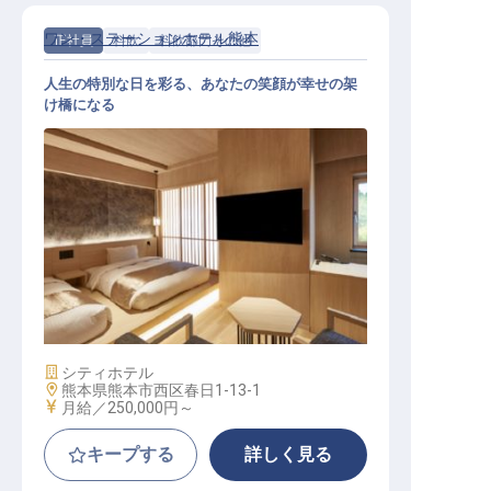
ワン・ステーションホテル熊本
正社員
料飲
料飲部門その他
人生の特別な日を彩る、あなたの笑顔が幸せの架
け橋になる
宴会・ブライダルサービス
施設業態
シティホテル
勤務地
熊本県熊本市西区春日1-13-1
給与
月給／250,000円～
キープする
詳しく見る