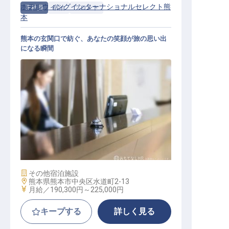
ホテルウィングインターナショナルセレクト熊
正社員
宿泊
フロント
本
熊本の玄関口で紡ぐ、あなたの笑顔が旅の思い出
になる瞬間
ホテルフロントスタッフ
施設業態
その他宿泊施設
勤務地
熊本県熊本市中央区水道町2-13
給与
月給／190,300円～
225,000円
キープする
詳しく見る