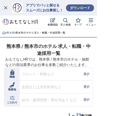
アプリでパッと探せる
ダウンロード
スムーズにお仕事探し！
ログイン
求人検索
転職相談
キープ
メニュー
求人・施設を探す
熊本県
熊本市のホテル 求人・転職・中途採用一覧
キープした求人
熊本県 / 熊本市のホテル 求人・転職・中
途採用一覧
就職・転職 合同説明会
おもてなしHRでは、熊本県 / 熊本市のホテル・旅館
などの宿泊業界のお仕事を多数ご紹介いたします。
おもてなしHRについて
フロント・料飲など
選択
職種
ご利用の流れ
全国または市区町村など
選択
勤務地
よくある質問
給与・雇用形態・寮社宅あり など
選択
ホテル・宿泊業界情報コラム
こだわり
1 ~ 23
件/
23
件