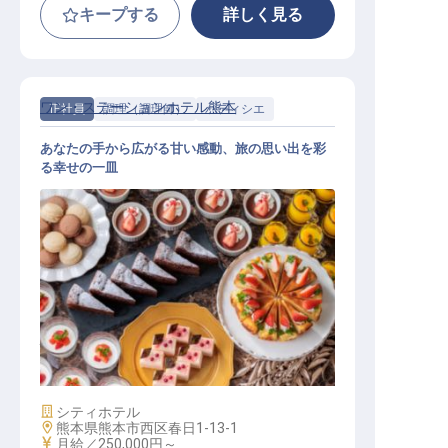
キープする
詳しく見る
ワン・ステーションホテル熊本
正社員
調理（調理師）
パティシエ
あなたの手から広がる甘い感動、旅の思い出を彩
る幸せの一皿
パティシエ
施設業態
シティホテル
勤務地
熊本県熊本市西区春日1-13-1
給与
月給／250,000円～