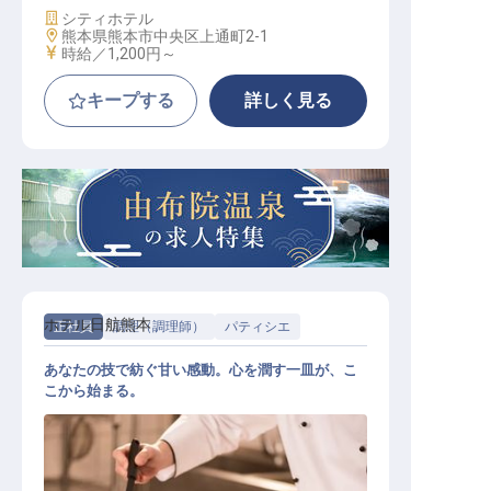
施設業態
シティホテル
勤務地
熊本県熊本市中央区上通町2-1
給与
時給／1,200円～
キープする
詳しく見る
ホテル日航熊本
正社員
調理（調理師）
パティシエ
あなたの技で紡ぐ甘い感動。心を潤す一皿が、こ
こから始まる。