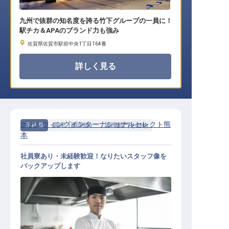
九州で抜群の知名度を誇る竹下グループの一員に！
駅チカ＆APAのブランド力も強み
佐賀県佐賀市駅前中央1丁目164番
詳しく見る
ホテルウィングインターナショナルセレクト熊
正社員
調理（調理師）
調理部門その他
本
社員寮あり・未経験歓迎！なりたいスタッフ像を
バックアップします