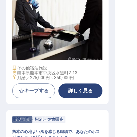
フロントスタッフ
施設業態
その他宿泊施設
勤務地
熊本県熊本市中央区水道町2-13
給与
月給／225,000円～
350,000円
キープする
詳しく見る
相鉄グランドフレッサ熊本
契約社員
宿泊
フロント
熊本の心地よい風を感じる職場で、あなたのホス