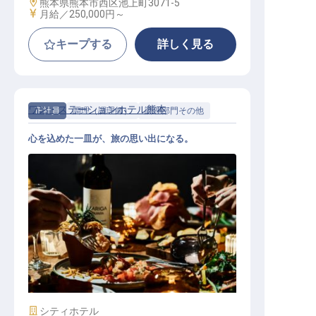
勤務地
熊本県熊本市西区池上町3071-5
給与
月給／250,000円～
キープする
詳しく見る
ワン・ステーションホテル熊本
正社員
調理（調理師）
調理部門その他
心を込めた一皿が、旅の思い出になる。
レストランキッチン
施設業態
シティホテル