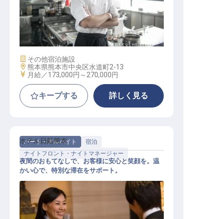
調理スタッフ
施設業態
その他宿泊施設
勤務地
熊本県熊本市中央区水道町2-13
給与
月給／173,000円～
270,000円
キープする
詳しく見る
ホテル日航熊本
パート・アルバイト
宿泊
ナイトフロント・ナイトマネージャー
夜間のおもてなしで、お客様に安心と笑顔を。温
かい心で、特別な滞在をサポート。