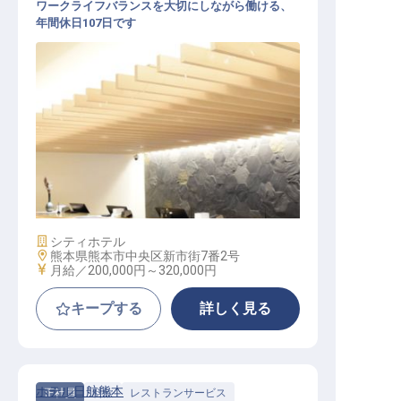
ワークライフバランスを大切にしながら働ける、
年間休日107日です
支配人・副支配人候補
施設業態
シティホテル
勤務地
熊本県熊本市中央区新市街7番2号
給与
月給／200,000円～
320,000円
キープする
詳しく見る
ホテル日航熊本
正社員
料飲
レストランサービス