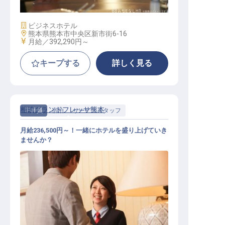
施設業態
ビジネスホテル
勤務地
熊本県熊本市中央区新市街6-16
給与
月給／392,290円～
キープする
詳しく見る
相鉄グランドフレッサ熊本
正社員
宿泊
サービススタッフ
月給236,500円～！一緒にホテルを盛り上げていき
ませんか？