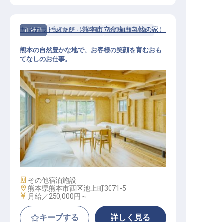
ヤマガラビレッジ（熊本市立金峰山自然の家）
正社員
管理部門・その他
管理部門その他
熊本の自然豊かな地で、お客様の笑顔を育むおも
てなしのお仕事。
施設運営スタッフ（総合職）
施設業態
その他宿泊施設
勤務地
熊本県熊本市西区池上町3071-5
給与
月給／250,000円～
キープする
詳しく見る