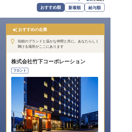
転職サポートに申し込む
おすすめ順
新着順
給与順
無料
採用をお考えの企業様へ
おすすめの企業
信頼のブランドと温かな仲間と共に。あなたらしく
輝ける場所がここにあります
株式会社竹下コーポレーション
フロント