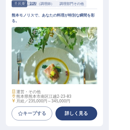
熊本モノリス
正社員
調理（調理師）
調理部門その他
熊本モノリスで、あなたの料理が特別な瞬間を彩
る。
調理スタッフ
施設業態
運営・その他
勤務地
熊本県熊本市南区江越2-23-83
給与
月給／235,000円～
345,000円
キープする
詳しく見る