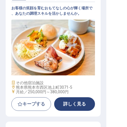
お客様の笑顔を育むおもてなしの心が輝く場所で
、あなたの調理スキルを活かしませんか。
調理スタッフ
施設業態
その他宿泊施設
勤務地
熊本県熊本市西区池上町3071-5
給与
月給／250,000円～
380,000円
キープする
詳しく見る