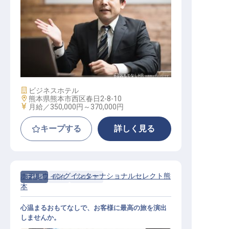
支配人候補
施設業態
ビジネスホテル
勤務地
熊本県熊本市西区春日2-8-10
給与
月給／350,000円～
370,000円
キープする
詳しく見る
ホテルウィングインターナショナルセレクト熊
正社員
宿泊
フロント
本
心温まるおもてなしで、お客様に最高の旅を演出
しませんか。