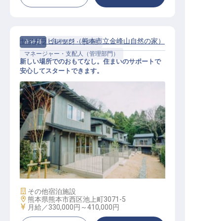
ヤマガラビレッジ（熊本市立金峰山自然の家）
正社員
管理部門・その他
マネージャー・支配人（管理部門）
新しい場所でのおもてなし。住まいのサポートで
安心してスタートできます。
ヤマガラビレッジ_マネージャー
施設業態
その他宿泊施設
勤務地
熊本県熊本市西区池上町3071-5
給与
月給／330,000円～
410,000円