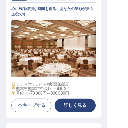
心に残る特別な時間を創る、あなたの笑顔が宴の
主役です
宴会場のサービススタッフ
施設業態
シティホテル
その他宿泊施設
勤務地
熊本県熊本市中央区上通町2-1
給与
月給／170,000円～
300,000円
キープする
詳しく見る