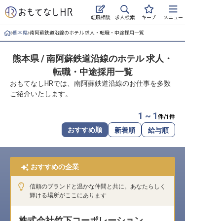
求人検索
転職相談
キープ
メニュー
熊本県
南阿蘇鉄道沿線のホテル 求人・転職・中途採用一覧
ログイン
熊本県 / 南阿蘇鉄道沿線のホテル 求人・
求人・施設を探す
転職・中途採用一覧
キープした求人
おもてなしHRでは、南阿蘇鉄道沿線のお仕事を多数
ご紹介いたします。
就職・転職 合同説明会
1 ~ 1
件/
1
件
おもてなしHRについて
おすすめ順
新着順
給与順
ご利用の流れ
おすすめの企業
よくある質問
信頼のブランドと温かな仲間と共に。あなたらしく
ホテル・宿泊業界情報コラム
輝ける場所がここにあります
株式会社竹下コーポレーション