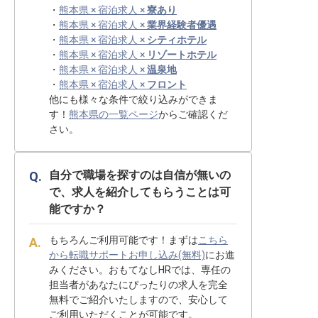
・
熊本県 × 宿泊求人 ×
寮あり
・
熊本県 × 宿泊求人 ×
業界経験者優遇
・
熊本県 × 宿泊求人 ×
シティホテル
・
熊本県 × 宿泊求人 ×
リゾートホテル
・
熊本県 × 宿泊求人 ×
温泉地
・
熊本県 × 宿泊求人 ×
フロント
他にも様々な条件で絞り込みができま
す！
熊本県の一覧ページ
からご確認くだ
さい。
自分で職場を探すのは自信が無いの
で、求人を紹介してもらうことは可
能ですか？
もちろんご利用可能です！まずは
こちら
から転職サポートお申し込み(無料)
にお進
みください。おもてなしHRでは、専任の
担当者があなたにぴったりの求人を完全
無料でご紹介いたしますので、安心して
ご利用いただくことが可能です。