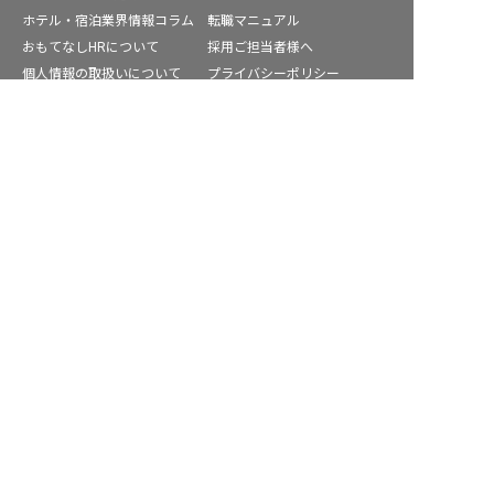
ホテル・宿泊業界情報コラム
転職マニュアル
おもてなしHRについて
採用ご担当者様へ
個人情報の取扱いについて
プライバシーポリシー
利用規約
退会手続き
転職サポートに申し込む
無料
運営会社
宿泊業界用語集
商標について
サイトマップ
公式コミュニティ
株式会社ネクストビート運営サービス
保育業界の求職者様向けサービス
保育士バンク！ - 日本最大級。保育士・幼稚園教諭向け転職支
援サイト
保育士バンク！新卒 - 保育士・幼稚園教諭を目指す「学生向
け」就職活動情報サイト
法人様向けサービス