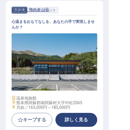
白水温泉 竹の倉山荘
正社員
宿泊
フロント
心温まるおもてなしを、あなたの手で実現しませ
んか？
フロント
施設業態
温泉地旅館
勤務地
熊本県阿蘇郡南阿蘇村大字中松2065
給与
月給／165,000円～
185,000円
キープする
詳しく見る