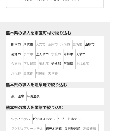
熊本県の求人を市区町村で絞り込む
熊本市
八代市
人吉市
荒尾市
水俣市
玉名市
山鹿市
菊池市
宇土市
上天草市
宇城市
阿蘇市
天草市
合志市
下益城郡
玉名郡
菊池郡
阿蘇郡
上益城郡
八代郡
葦北郡
球磨郡
天草郡
熊本県の求人を温泉地で絞り込む
黒川温泉
平山温泉
熊本県の求人を業態で絞り込む
シティホテル
ビジネスホテル
リゾートホテル
ラグジュアリーホテル
観光地旅館
温泉地旅館
高級旅館