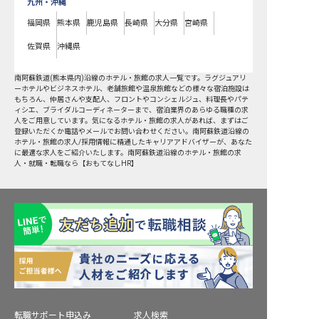
九州・沖縄
福岡県
熊本県
鹿児島県
長崎県
大分県
宮崎県
佐賀県
沖縄県
南阿蘇鉄道(熊本県内)沿線
のホテル・旅館の求人一覧です。ラグジュアリ
ーホテルやビジネスホテル、老舗旅館や温泉旅館などの様々な宿泊施設は
もちろん、仲居さんや支配人、フロントやコンシェルジュ、料理長やパテ
ィシエ、ブライダルコーディネーターまで、宿泊業界のあらゆる職種の求
人をご用意しています。気になるホテル・旅館の求人があれば、まずはご
登録いただくか電話やメールでお問い合わせください。南阿蘇鉄道沿線の
ホテル・旅館の求人/採用情報に精通したキャリアアドバイザーが、あなた
に最適な求人をご紹介いたします。南阿蘇鉄道沿線のホテル・旅館の求
人・就職・転職なら【おもてなしHR】
転職サポート申込み
求人検索