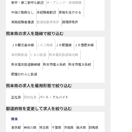
新卒・第二新卒も歓迎
オープニング・新規開業
中抜け勤務なし
未経験者歓迎
資格を活かせる
実務経験者優遇
普通自動車免許
調理師免許
熊本県
の求人を路線で絞り込む
ＪＲ鹿児島本線
ＪＲ三角線
ＪＲ肥薩線
ＪＲ豊肥本線
南阿蘇鉄道
くま川鉄道
熊本電気鉄道菊池線
熊本電気鉄道藤崎線
熊本市電Ａ系統
熊本市電Ｂ系統
肥薩おれんじ鉄道
熊本県の求人を雇用形態で絞り込む
正社員
契約社員
パート・アルバイト
都道府県を変更して求人を絞り込む
関東
東京都
神奈川県
埼玉県
千葉県
茨城県
栃木県
群馬県