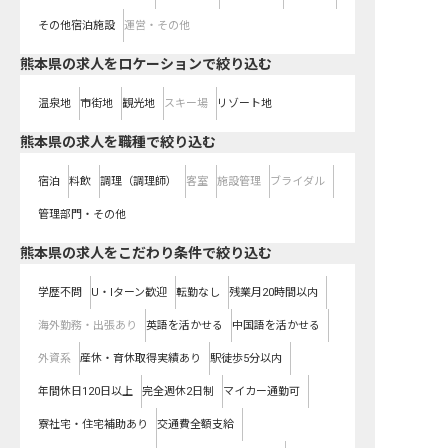
その他宿泊施設
運営・その他
熊本県の求人をロケーションで絞り込む
温泉地
市街地
観光地
スキー場
リゾート地
熊本県の求人を職種で絞り込む
宿泊
料飲
調理（調理師）
客室
施設管理
ブライダル
管理部門・その他
熊本県の求人をこだわり条件で絞り込む
学歴不問
U・Iターン歓迎
転勤なし
残業月20時間以内
海外勤務・出張あり
英語を活かせる
中国語を活かせる
外資系
産休・育休取得実績あり
駅徒歩5分以内
年間休日120日以上
完全週休2日制
マイカー通勤可
寮社宅・住宅補助あり
交通費全額支給