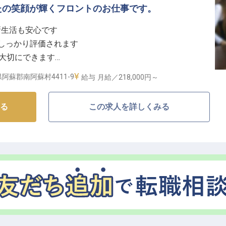
理からスタッフ教育、施設管理まで幅広い業務をお任せ
たの笑顔が輝くフロントのお仕事です。
新生活も安心です
しながら、さらにキャリアアップできる環境です。夜勤
しっかり評価されます
ランスも重視！夏季・冬季休暇も充実しているので、自
も大切にできます
経験を活かせます
、アットホームな雰囲気の中、あなたのアイデアを実現
阿蘇郡南阿蘇村4411-9
給与
月給／218,000円～
しを】
、遠方からの応募も歓迎します！
る
この求人を詳しくみる
まで寛げるよう、温かい笑顔と細やかな気配りで最高の
クインからチェックアウト、観光案内まで、お客様との
思い出作りのサポートをお願いします。
にとって何よりの喜びとなります。
キャリア】
トで、賞与は年3回支給されます。住居の移動を伴う転勤の際
があり、引越し費用も会社が負担しますので、安心して