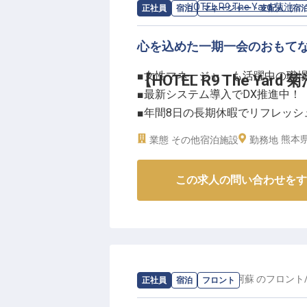
揮してください。美しい景色と共
求人情報：
HOTEL R9 The Yard 菊池
の
正社員
宿泊
マネージャー・支配人（宿
ーー【安心の住まいと充実のサポ
心を込めた一期一会のおもてな
新しい環境での挑戦を全力でサポ
■女性マネージャーも活躍中の職
【HOTEL R9 The Ya
す。家賃補助もあり、安心して新
■最新システム導入でDX推進中！
年間休日110日、週休2日制でプ
■年間8日の長期休暇でリフレッシ
度、資格取得支援制度など、長期
■マイカー通勤OK！駐車場完備
温かい仲間と共に、お客様に喜ば
熊本県
業態
その他宿泊施設
勤務地
か。
ーー【くつろぎと快適さを追求す
※2026年03月09日時点の情報です
この求人の問い合わせをす
HOTEL R9 The Yard 菊
スマホでのセルフチェックインな
おもてなしを大切にしています。
に、細やかな気配りと効率的な運
熊本の自然豊かな菊池の地で、新
求人情報：
ラビスタ南阿蘇
の
フロント
正社員
宿泊
フロント
ーー【あなたのアイデアと経験を