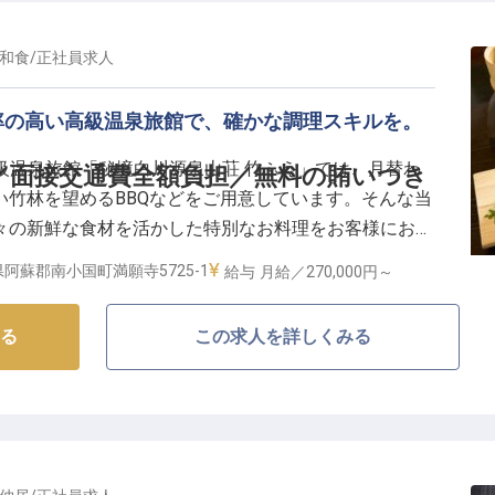
ど福利厚生も充実しており、長期的なキャリア形成を支
和食
/
正社員
求人
率の高い高級温泉旅館で、確かな調理スキルを。
級温泉旅館「秘境白川源泉山荘 竹ふえ」では、月替わ
／面接交通費全額負担／無料の賄いつき
い竹林を望めるBBQなどをご用意しています。そんな当
々の新鮮な食材を活かした特別なお料理をお客様にお届
すっぽんやアワビなど、触れることが少ない高級食材を
阿蘇郡南小国町満願寺5725-1
給与
月給／270,000円～
学べる環境です。
る
この求人を詳しくみる
の待遇□■
る社宅や無料の内寮完備！
、嬉しい社員割引制度も♪