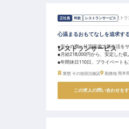
求人情報：
ラビスタ南阿蘇
の
レストラ
正社員
料飲
レストランサービス
心温まるおもてなしを追求す
■安心の寮・社宅完備で新生活を
レストランサービス
■月給218,000円から、安定した収
■年間休日110日、プライベートも
■充実の福利厚生とキャリアアッ
熊本県
業態
その他宿泊施設
勤務地
ーー【阿蘇の雄大な自然の中で育
この求人の問い合わせをす
阿蘇の豊かな自然に抱かれた地で
ビスのお仕事です。新鮮な食材を
テーブルセッティング、そしてお
で、おもてなしの心を込めて業務
お客様の笑顔が直接見られるやり