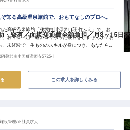
仲居
/
正社員
求人
通費全額支給 etc.
人ぞ知る高級温泉旅館で、おもてなしのプロへ。
魅力
れた高級温泉旅館「秘境白川源泉山荘 竹ふえ」で、お
れる地で、約5,000坪もの広大な敷地を持ち、豊かな自然
助・寮有／面接交通費全額負担／月8～15日
て、お客様一組一組に寄り添った接客をしませんか？お
。広大な敷地の中に、わずか12客室。それぞれ趣の違う
ら、未経験で一生もののスキルが身につき、あなたらし
、お客様に非日常のひとときをご提供しています。
バランスを叶えられる環境です。
阿蘇郡南小国町満願寺5725-1
の待遇□■
る
この求人を詳しくみる
15日休み（月給30万以上）まで選択可！
きる社宅や無料の内寮完備！
研修制度、嬉しい社員割引制度♪
施設管理
/
正社員
求人