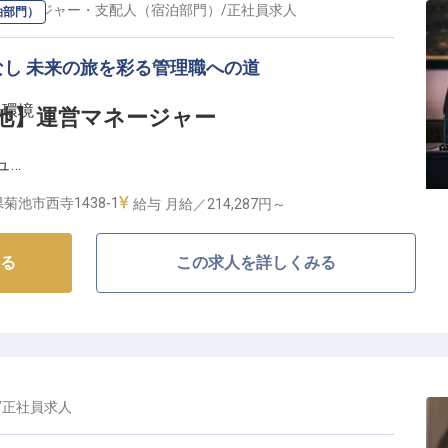
に、心に残る思い出作りに貢献しませんか。
マネージャー・支配人（宿泊部門）
/
正社員
求人
泊部門）
ートで、あなたの成長を応援】
し 未来の旅を彩る管理職への道
ートするため、寮または借上げ社宅をご用意しておりま
場環境
rd 菊池】運営マネージャー
生活をスタートできる環境です。
ライベートも充実させながら、社会保険完備、退職金制
ュ
的なキャリア形成を支える福利厚生も充実しています。
れるサービスを追求し、あなた自身の成長も叶えません
菊池市西寺1438-1
給与
月給／214,287円～
るホテルブランドで才能を発揮】
る
この求人を詳しくみる
池は、新しい滞在体験を提供する注目のホテルブランドです。
ど最新テクノロジーを取り入れながらも、温かみのある
お客様一人ひとりに快適な時間を過ごしていただくため
営を両立させる環境づくりに取り組んでいます。
しいホテル体験を創造する一員になりませんか？
/
正社員
求人
活かせるマネジメントポジション】