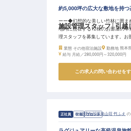
・最大20万円の引越し手当、面接時
約5,000坪の広大な敷地を
ーー◇秘境白川源泉山荘 竹ふえの
ーー◆幻想的な美しい竹林に囲ま
熊本県の阿蘇郡、“秘境”ともいわ
施設管理スタッフ│引越
地内に点在する12棟のお部屋の
と美しい⽵林に抱かれた温泉旅館
理スタッフを募集しています。お
ずか12客室。それぞれ趣の違う
する当旅館の安らぎ空間を維持す
熊本県
業態
その他宿泊施設
ときをご提供しています。
勤務地
る、確かなスキルを身につけませ
給与
月給／280,000円～
320,000円
■□あなたの人生に寄り添った充実
この求人の問い合わせをす
＜休日数は選択制＞
月6日休み（月給32万以上）～8
＜新生活をサポート＞
賄い付き＆月1.5万円で利用でき
＜手厚い福利厚生＞
求人情報：
秘境白川源泉山荘 竹ふえ
の
正社員
宿泊
フロント
禅スパ・宿泊社員割引など、嬉し
＜手当充実＞
ラグジュアリーな高級温泉旅