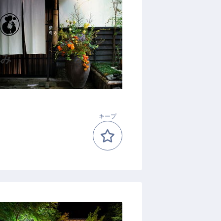
休み
キープ