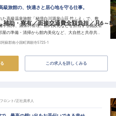
の交通費全額支給 etc.
持つ高級旅館の、快適さと居心地を守る仕事。
魅力
れた高級温泉旅館「秘境白川源泉山荘 竹ふえ」で、敷
れる地で、約5,000坪もの広大な敷地を持ち、豊かな自然
し補助・寮有／面接交通費全額負担／月6～8
準備や清掃、温泉の管理、館内美化などを担当する施設管
「秘境白川源泉山荘 竹ふえ」。広大な敷地の中に、わ
部屋の準備・清掃から館内美化など、大自然と共存共栄
こだわりが詰まった癒しの空間で、お客様に非日常のひと
る大切なポジションです。未経験から上質空間を手がけ
阿蘇郡南小国町満願寺5725-1
んか？
の待遇□■
る
この求人を詳しくみる
日休み（月給28万以上）まで選択可！
る社宅や無料の内寮完備！
フロント
/
正社員
求人
い社員割引制度♪
館で、最高の想い出をお手伝いできる幸せ。