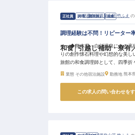
年間休日110日、社会保険完備な
援する環境が整っています。
求人情報：
秘境白川源泉山荘 竹ふえ
の
正社員
調理（調理師）
和食
※2026年03月09日時点の情報です
調理経験は不問！リピーター
ーー◆熊本県・白川温泉にある高
和食│引越し補助・寮有
りの創作懐石料理や幻想的な美し
旅館の和食調理師として、四季折
けしませんか？調理経験は不問！
熊本県
業態
その他宿泊施設
勤務地
扱いながら、質の高い和食調理を
この求人の問い合わせをす
■□あなたの人生に寄り添った充実
＜新生活をサポート＞
賄い付き＆月1.5万円で利用でき
＜手厚い福利厚生＞
独立制度などのキャリアパスあり