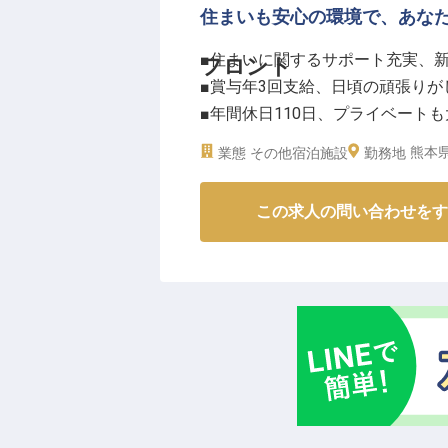
運営マネージャーとして、予約管
住まいも安心の環境で、あな
します。
■住まいに関するサポート充実、
フロント
ホテル・飲食業界での経験を活か
■賞与年3回支給、日頃の頑張りが
はほとんどなく、ワークライフバ
■年間休日110日、プライベート
分の時間も大切にできます。
■未経験からでも挑戦可能、接客
女性マネージャーも多数活躍中で
熊本県
業態
その他宿泊施設
勤務地
できる職場です。
ーー【お客様の心に残るおもてな
引っ越し費用援助制度もあるので
この求人の問い合わせをす
お客様が旅の疲れを癒し、心ゆく
※2025年07月31日時点の情報です
時間を提供してください。チェッ
出会いを大切にし、忘れられない
あなたの優しい心遣いが、お客様
ーー【安心して長く働ける環境と
月給218,000円からのスター
には、寮や借上げ社宅のサポート
新しい生活を始められます。