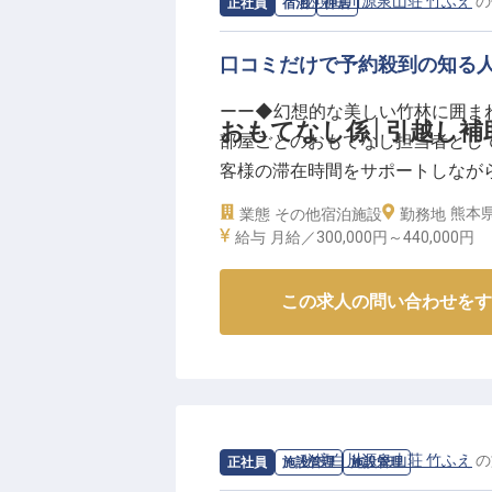
＜手当充実＞
求人情報：
秘境白川源泉山荘 竹ふえ
の
正社員
宿泊
仲居
最大20万円の引越し手当、面接時の交
口コミだけで予約殺到の知る
ーー◇秘境白川源泉山荘 竹ふえの
ーー◆幻想的な美しい竹林に囲ま
熊本県の阿蘇郡、“秘境”ともいわ
おもてなし係│引越し補
部屋ごとのおもてなし担当者とし
と美しい⽵林に抱かれた温泉旅館
客様の滞在時間をサポートしなが
こだわりが詰まった癒しの空間で
い働き方、思い描くワークライフ
熊本県
業態
その他宿泊施設
勤務地
給与
月給／300,000円～
440,000円
■□あなたの人生に寄り添った充実
＜休日数は選択制＞
この求人の問い合わせをす
・月8日休み（月給44万以上）～
＜新生活をサポート＞
・賄い付き＆月1.5万円で利用で
＜手厚い福利厚生＞
・おもてなしのイロハが身につく
求人情報：
秘境白川源泉山荘 竹ふえ
の
正社員
施設管理
施設管理
＜手当充実＞