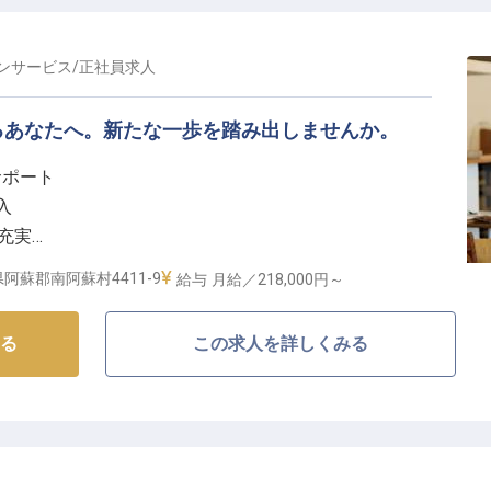
ンサービス
/
正社員
求人
るあなたへ。新たな一歩を踏み出しませんか。
サポート
入
充実
プ支援
阿蘇郡南阿蘇村4411-9
給与
月給／218,000円～
む、心温まるおもてなし】
る
この求人を詳しくみる
、お客様に最高のひとときをお届けするレストランサー
活かしたお料理の提供から、バイキングラインの補充、
客様が快適にお過ごしいただけるよう細やかな気配りま
に取り組んでいただきます。
がいのある環境で、あなたのサービススキルを存分に発