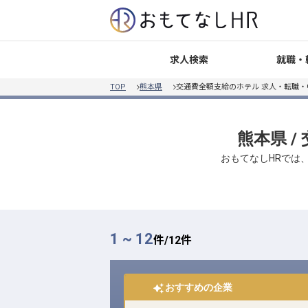
就職・
求人検索
TOP
熊本県
交通費全額支給のホテル 求人・転職・
熊本県 
おもてなしHRでは
1 ~ 12
件/
12
件
おすすめの企業