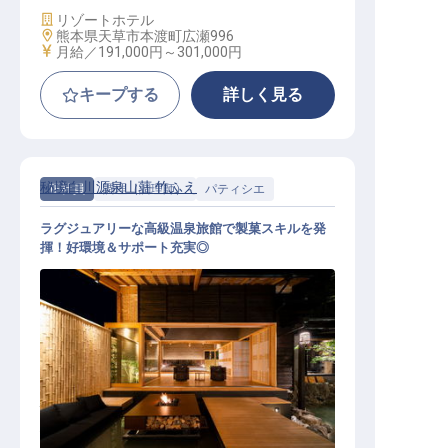
施設業態
リゾートホテル
勤務地
熊本県天草市本渡町広瀬996
給与
月給／191,000円～
301,000円
キープする
詳しく見る
秘境白川源泉山荘 竹ふえ
正社員
調理（調理師）
パティシエ
ラグジュアリーな高級温泉旅館で製菓スキルを発
揮！好環境＆サポート充実◎
パティシエ│引越し費用会社負担／
社宅・寮完備／月給30万円以上可