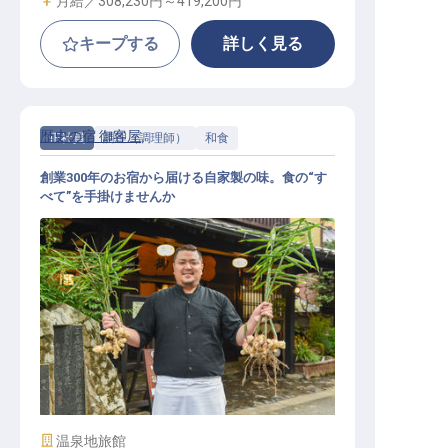
月給／308,230円～
419,200円
キープする
詳しく見る
歴史の宿 御客屋
正社員
調理（調理師）
和食
創業300年のお宿から届ける自家製の味。食の“す
べて”を手掛けませんか
和食料理人（社員寮完備／創業300
年／20代活躍中／未経験者大歓迎）
施設業態
温泉地旅館