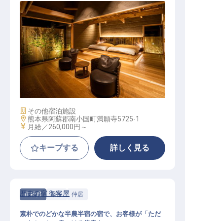
フロント・事務│引越し補助・寮有
／面接交通費全額負担／月6～8日休
み
施設業態
その他宿泊施設
勤務地
熊本県阿蘇郡南小国町満願寺5725-1
給与
月給／260,000円～
キープする
詳しく見る
歴史の宿 御客屋
正社員
宿泊
仲居
素朴でのどかな半農半宿の宿で、お客様が「ただ