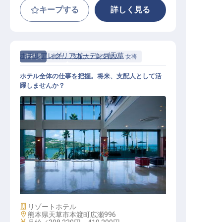
キープする
詳しく見る
ホテルアレグリアガーデンズ天草
正社員
宿泊
支配人・副支配人・女将
ホテル全体の仕事を把握。将来、支配人として活
躍しませんか？
支配人候補（月給30万以上／賞与年
2回／産休・育休実績あり）
施設業態
リゾートホテル
勤務地
熊本県天草市本渡町広瀬996
給与