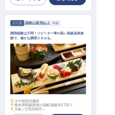
秘境白川源泉山荘 竹ふえ
正社員
調理（調理師）
和食
調理経験は不問！リピーター率の高い高級温泉旅
館で、確かな調理スキルを。
和食│引越し補助・寮有／面接交通
費全額負担／無料の賄いつき
施設業態
その他宿泊施設
勤務地
熊本県阿蘇郡南小国町満願寺5725-1
給与
月給／270,000円～