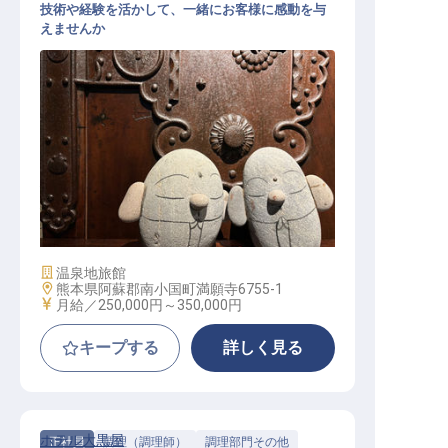
技術や経験を活かして、一緒にお客様に感動を与
えませんか
和食調理師│賞与年2／個室寮有／毎
年12/31～1/3休／月給25万～
施設業態
温泉地旅館
勤務地
熊本県阿蘇郡南小国町満願寺6755-1
給与
月給／250,000円～
350,000円
キープする
詳しく見る
ホテル大黒屋
正社員
調理（調理師）
調理部門その他