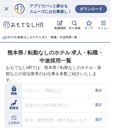
アプリでパッと探せる
ダウンロード
スムーズにお仕事探し！
ログイン
求人検索
転職相談
キープ
メニュー
求人・施設を探す
熊本県
転勤なしのホテル 求人・転職・中途採用一覧
キープした求人
熊本県 / 転勤なしのホテル 求人・転職・
中途採用一覧
就職・転職 合同説明会
おもてなしHRでは、熊本県 / 転勤なしのホテル・旅
館などの宿泊業界のお仕事を多数ご紹介いたしま
おもてなしHRについて
す。
ご利用の流れ
フロント・料飲など
選択
職種
よくある質問
全国または市区町村など
選択
勤務地
ホテル・宿泊業界情報コラム
給与・雇用形態・寮社宅あり など
選択
こだわり