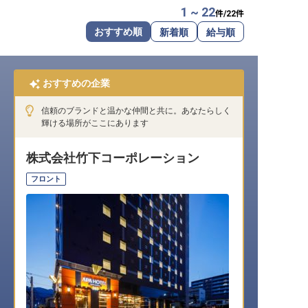
1 ~ 22
件/
22
件
転職サポートに申し込む
無料
おすすめ順
新着順
給与順
採用をお考えの企業様へ
おすすめの企業
信頼のブランドと温かな仲間と共に。あなたらしく
輝ける場所がここにあります
株式会社竹下コーポレーション
フロント