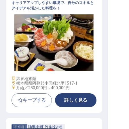
キャリアアップしやすい環境で、自分のスキルと
アイデアを活かした料理を！
調理│年休125日／オープニング／ワ
ークライフバランス◎／月給28万～
施設業態
温泉地旅館
勤務地
熊本県県阿蘇郡小国町北里1517-1
給与
月給／280,000円～
400,000円
キープする
詳しく見る
秘境白川源泉山荘 竹ふえ
正社員
施設管理
施設管理