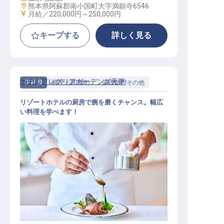
勤務地
熊本県阿蘇郡南小国町大字満願寺6546
給与
月給／220,000円～
250,000円
キープする
詳しく見る
ホテルアレグリアガーデンズ天草
正社員
調理（調理師）
調理部門その他
リゾートホテルの厨房で腕を磨くチャンス。幅広
い料理を学べます！
和食または洋食料理人（賞与年2回
／マイカー通勤OK／研修制度あり）