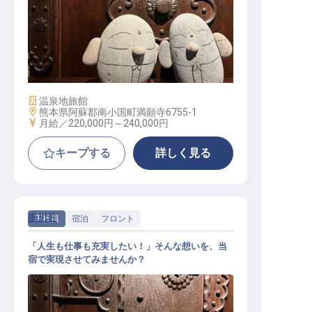
和食新人調理師│賞与年2／個室寮／
毎年12/31～1/3休／月22万～
施設業態
温泉地旅館
勤務地
熊本県阿蘇郡南小国町満願寺6755-1
給与
月給／220,000円～
240,000円
キープする
詳しく見る
黒川荘
正社員
宿泊
フロント
「人生も仕事も充実したい！」そんな想いを、当
宿で実現させてみませんか？