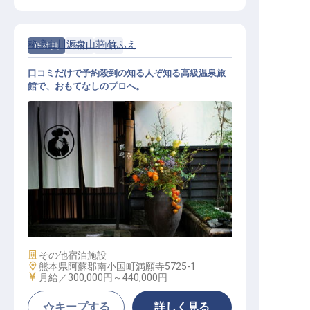
秘境白川源泉山荘 竹ふえ
正社員
宿泊
仲居
口コミだけで予約殺到の知る人ぞ知る高級温泉旅
館で、おもてなしのプロへ。
おもてなし係│引越し補助・寮有／
面接交通費全額負担／月8～15日休
み
施設業態
その他宿泊施設
勤務地
熊本県阿蘇郡南小国町満願寺5725-1
給与
月給／300,000円～
440,000円
キープする
詳しく見る