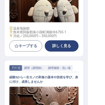
仲居│賞与年2回／個室寮あり／毎年
12/31～1/3休／月給25万～
施設業態
温泉地旅館
勤務地
熊本県阿蘇郡南小国町満願寺6755-1
給与
月給／250,000円～
350,000円
キープする
詳しく見る
黒川荘
正社員
調理（調理師）
調理補助・洗い場
経験0から一生モノの和食の基本や技術を学び、身
に付け、成長しませんか