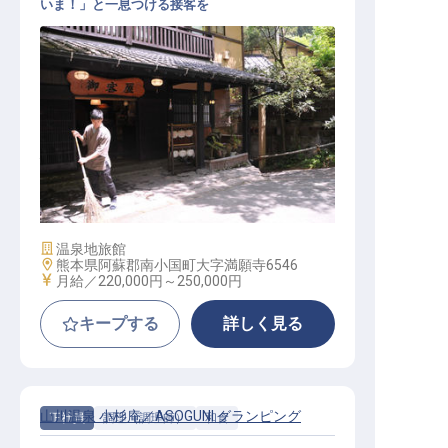
いま！」と一息つける接客を
仲居（未経験歓迎／20～30代活躍中
／社員寮完備／創業300年）
施設業態
温泉地旅館
勤務地
熊本県阿蘇郡南小国町大字満願寺6546
給与
月給／220,000円～
250,000円
キープする
詳しく見る
山川温泉 小杉庵／ASOGUNI グランピング
正社員
調理（調理師）
和食