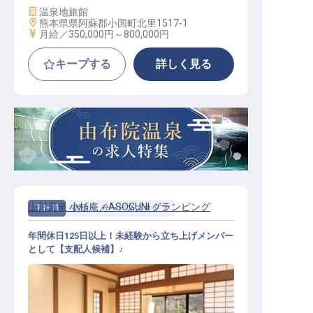
施設業態
温泉地旅館
勤務地
熊本県県阿蘇郡小国町北里1517-1
給与
月給／350,000円～
800,000円
キープする
詳しく見る
山川温泉 小杉庵／ASOGUNI グランピング
正社員
宿泊
サービススタッフ
年間休日125日以上！未経験から立ち上げメンバー
として【支配人候補】♪