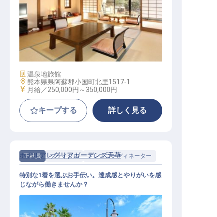
サービススタッフ│年休125日／オー
プニング／未経験OK／月給25万～
施設業態
温泉地旅館
勤務地
熊本県県阿蘇郡小国町北里1517-1
給与
月給／250,000円～
350,000円
キープする
詳しく見る
ホテルアレグリアガーデンズ天草
正社員
ブライダル
ドレスコーディネーター
特別な1着を選ぶお手伝い。達成感とやりがいを感
じながら働きませんか？