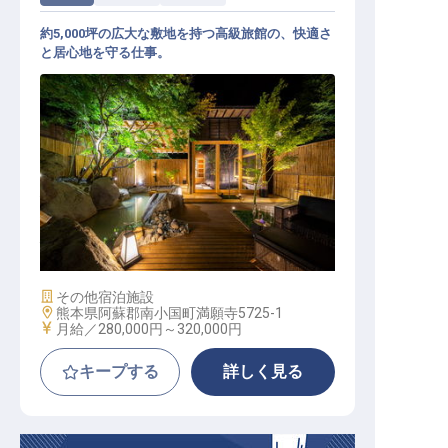
約5,000坪の広大な敷地を持つ高級旅館の、快適さ
と居心地を守る仕事。
施設管理スタッフ│引越し補助・寮
有／面接交通費全額負担／月6～8日
休み
施設業態
その他宿泊施設
勤務地
熊本県阿蘇郡南小国町満願寺5725-1
給与
月給／280,000円～
320,000円
キープする
詳しく見る