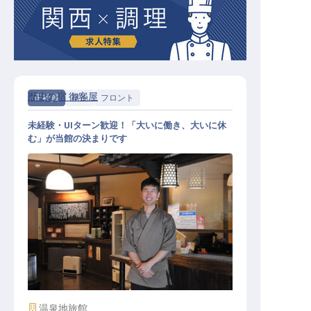
歴史の宿 御客屋
正社員
宿泊
フロント
未経験・UIターン歓迎！「大いに働き、大いに休
む」が当館の決まりです
フロントスタッフ（20～30代活躍中
／経験不問／寮完備／創業300年）
施設業態
温泉地旅館