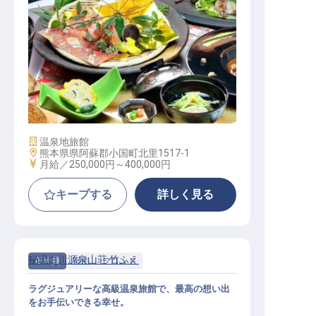
調理補助│年休125日／オープニング
／未経験OK／月給25万～
施設業態
温泉地旅館
勤務地
熊本県県阿蘇郡小国町北里1517-1
給与
月給／250,000円～
400,000円
キープする
詳しく見る
秘境白川源泉山荘 竹ふえ
正社員
宿泊
フロント
ラグジュアリーな高級温泉旅館で、最高の想い出
をお手伝いできる幸せ。