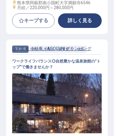
勤務地
熊本県阿蘇郡南小国町大字満願寺6546
給与
月給／220,000円～
280,000円
キープする
詳しく見る
山川温泉 小杉庵／ASOGUNI グランピング
正社員
宿泊
支配人・副支配人・女将
ワークライフバランス◎自然豊かな温泉旅館の”ト
ップ”で働きませんか？
旅館支配人│年休125日／オープニン
グ／プライベート充実／月給30万～