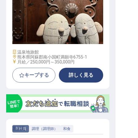
フロント│賞与年2回／個室寮有／毎
年12/31～1/3休／月給25万～
施設業態
温泉地旅館
勤務地
熊本県阿蘇郡南小国町満願寺6755-1
給与
月給／250,000円～
350,000円
キープする
詳しく見る
黒川荘
正社員
調理（調理師）
和食