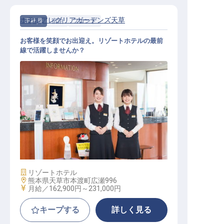
ホテルアレグリアガーデンズ天草
正社員
宿泊
フロント
お客様を笑顔でお出迎え。リゾートホテルの最前
線で活躍しませんか？
フロントおもてなし係（賞与年2回
／マイカー通勤OK／研修制度あり）
施設業態
リゾートホテル
勤務地
熊本県天草市本渡町広瀬996
給与
月給／162,900円～
231,000円
キープする
詳しく見る