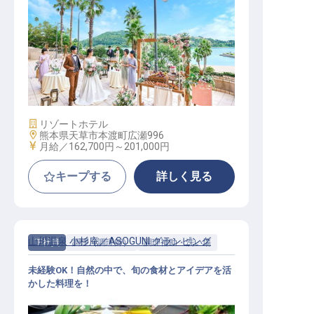
婚礼衣装プランナー（賞与年2回／
マイカー通勤OK／研修制度あり）
施設業態
リゾートホテル
勤務地
熊本県天草市本渡町広瀬996
給与
月給／162,700円～
201,000円
キープする
詳しく見る
山川温泉 小杉庵／ASOGUNI グランピング
正社員
調理（調理師）
調理補助・洗い場
未経験OK！自然の中で、旬の食材とアイデアを活
かした料理を！