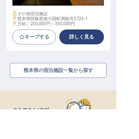
施設業態
その他宿泊施設
勤務地
熊本県阿蘇郡南小国町満願寺5725-1
給与
月給／250,000円～
350,000円
キープする
詳しく見る
熊本県の宿泊施設一覧から探す
おもてなしHR
が
あなたのお仕事探しを
求人を紹介してもらう
お手伝いします！