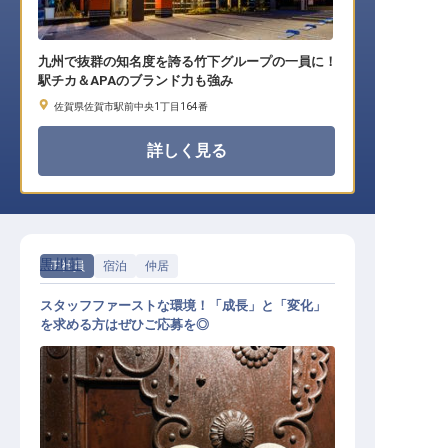
九州で抜群の知名度を誇る竹下グループの一員に！
駅チカ＆APAのブランド力も強み
佐賀県佐賀市駅前中央1丁目164番
詳しく見る
黒川荘
正社員
宿泊
仲居
スタッフファーストな環境！「成長」と「変化」
を求める方はぜひご応募を◎