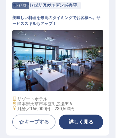
ホテルアレグリアガーデンズ天草
正社員
料飲
レストランサービス
美味しい料理を最高のタイミングでお客様へ。サ
ービススキルもアップ！
宴会・レストランサービス係（賞与
年2回／未経験歓迎／研修制度あり
）
施設業態
リゾートホテル
勤務地
熊本県天草市本渡町広瀬996
給与
月給／166,000円～
230,500円
キープする
詳しく見る