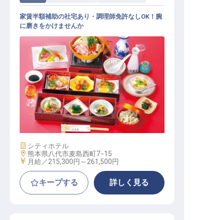
家賃半額補助の社宅あり・調理師免許なしOK！腕
に磨きをかけませんか
調理部門その他 / 正社員
施設業態
シティホテル
勤務地
熊本県八代市麦島西町7−15
給与
月給／215,300円～
261,500円
キープする
詳しく見る