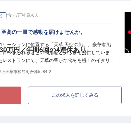
に加え昇給・賞与あり。水道代、Wi-Fi代込みで、月～
（洋食）
/
正社員
求人
食）
す。さらに、年に1度、会社負担での社員旅行（北海道や沖
の絆を深めながら感性を磨ける環境です。上質な空間
。至高の一皿で感動を届けませんか。
誇りを胸に、一生ものの技術を追求してみませんか？
ロケーションに位置する「天草 天空の船」。豪華客船
30万円／年間6回の4連休あり
に日常を忘れるほどの高揚感と安らぎを提供していま
たレストランにて、天草の豊かな食材を極上のイタリア
上天草市松島町合津5984-2
ず、食材の調達から下ごしらえ、さらにはゲストを驚か
まで幅広く携わっていただきます。天草は「食材の宝
この求人を詳しくみる
ンド肉などこだわり抜いた食材を活かし、ゲストの期待
が求められます。
としての技術を正当に評価いたします。月給は20万円か