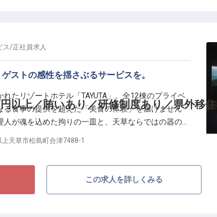
。
え、休館日を利用した3〜4連休が年間6回以上といった、
さも整っています。さらに、遠方の方でも安心して始め
ビス
/
正社員
求人
ら利用できる単身寮も完備。天草という土地を愛し、その魅
て、あなたのこれまでの経験を存分に発揮してくださ
。ゲストの感性を揺さぶるサービスを。
れたリゾートホテル「TAYUTA」。全12棟のプライベ
万円以上／賄いあり／研修制度あり／県外移住
なる食事の提供を超えた「美食の体験」を届けません
理人が魂を込めた拘りの一皿と、天草ならではの器の魅
です。
上天草市松島町合津7488-1
を削減
りに寄り添える環境
この求人を詳しくみる
も安心
たリゾート空間