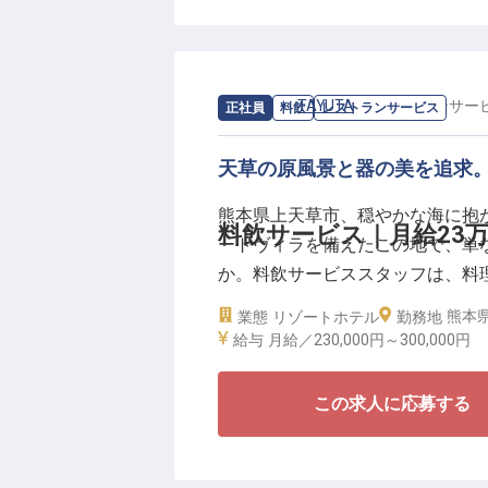
を組織として作り上げてください 
月給250,000円以上の待遇に加
リフレッシュを重視した働きやす
求人情報：
TAYUTA
の
レストランサー
正社員
料飲
レストランサービス
られるよう、月～20,000円か
力を世界へ発信する組織の柱とし
天草の原風景と器の美を追求
い。
熊本県上天草市、穏やかな海に抱か
料飲サービス｜月給23
ートヴィラを備えたこの地で、単
か。料飲サービススタッフは、料
力を、ゲストの心へ届ける架け橋
熊本県
業態
リゾートホテル
勤務地
給与
月給／230,000円～
300,000円
◎月給23万円～。賄いありで出費
◎全12室の小規模空間で一人ひと
この求人に応募する
◎充実した研修制度で、未経験で
◎2024年9月オープンの洗練され