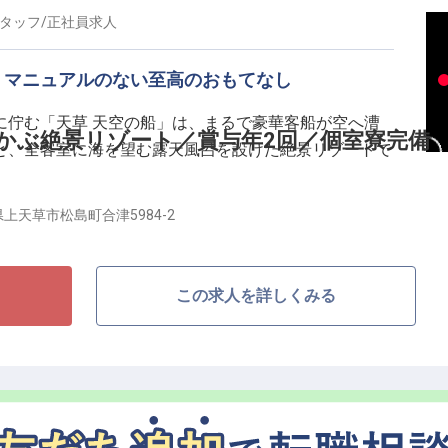
年2回の賞与あり。そしてプライベートの充実を支える休
タッフ
/
正社員
求人
つ。連休を取得することが難しい業界の中で年間6回以
度には「10連休」の実施も予定しています。心身とも
。マニュアルのない至高のおもてなし
なたの技術を存分に発揮してください。
に佇む「天草 天空の船」は、まるで豪華客船が空へ漕
かぶ絶景リゾート／賞与年2回／個室寮完備
と、全客室に海を望む露天風呂を設けた絶景リゾートで
上天草市松島町合津5984-2
トでのコンシェルジュ業務から地産地消のレストランサ
タルに担うことです。笑顔でのチェックインから、夕陽
ィナーのご案内まで、ゲストの心の揺れ動きを察知する
この求人を詳しくみる
れます。覚える知識や基準は高いですが、未経験からで
度を完備しています。
環境・待遇】
が年6回以上（昨年実績10連休あり／確かな休息制度）
万円以内の個室寮（遠方からの挑戦を支える生活基盤）