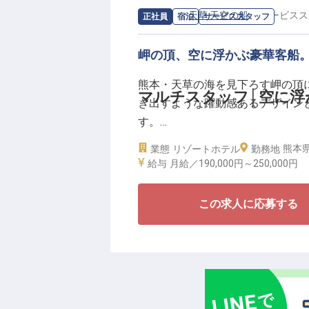
ら30万円と安定収入で 、昇給や
求人情報：
天草 天空の船
の
サービスス
正社員
宿泊
サービススタッフ
日制度も、当館の大きな魅力の一
上の「4連休」を設けており、来年
岬の頂、空に浮かぶ豪華客船
にリフレッシュできる環境で、あ
熊本・天草の海を見下ろす岬の頂
マルチスタッフ│空に浮
ぎ出すような躍動感あるデザイン
す。
熊本県
業態
リゾートホテル
勤務地
マルチスタッフの役割は、フロン
給与
月給／190,000円～
250,000円
ービスまで、施設運営全般をトー
が沈むタイミングを見計らったデ
この求人に応募する
ハイコンテクストな対応が求めら
も一級のプロへと導く各種研修制
【プロのパフォーマンスを支える
■ ホテル休館日による3〜4連休
■ 水道代・Wi-Fi代込みで月2