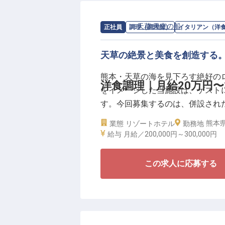
待遇面では、月給20万円～30万円
求人情報：
天草 天空の船
の
イタリアン
正社員
調理（調理師）
イタリアン（洋
20,000円の寮も完備していま
縄など）もあり、共に働く仲間と
天草の絶景と美食を創造する
で、プロフェッショナルとしての
熊本・天草の海を見下ろす絶好の
洋食調理｜月給20万円〜
をイメージした当施設は、ゲスト
す。今回募集するのは、併設され
ンへと昇華させる調理師です。
熊本県
業態
リゾートホテル
勤務地
給与
月給／200,000円～
300,000円
お仕事は、単なる調理にとどまら
せ、喜ばせるためのメニュー開発
この求人に応募する
庫」として知られ、海の幸やブラ
を超えるハイコンテクストな感性
待遇面でも、プロフェッショナル