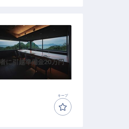
者に引越準備金20万円
キープ