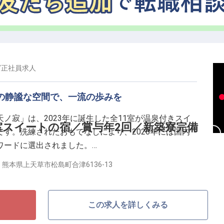
の貢献度や実力を正当に評価する報酬体系）
（年齢に関わらず、組織の運営や意思決定に関わる環境）
術を磨き上げたい方をお待ちしています。
/
正社員
求人
室の静謐な空間で、一流の歩みを
ノ寂」は、2023年に誕生した全11室が温泉付きスイ
室スイートの宿／賞与年2回／新築寮完備
す。洗練されたおもてなしにより、2026年には国内
ワードに選出されました。
熊本県上天草市松島町合津6136-13
間で一連のゲスト体験を支える「マルチスタッフ」で
での配膳、客室管理までをトータルに担い、言葉にされ
、ハイコンテクストな接客を追求できます。
この求人を詳しくみる