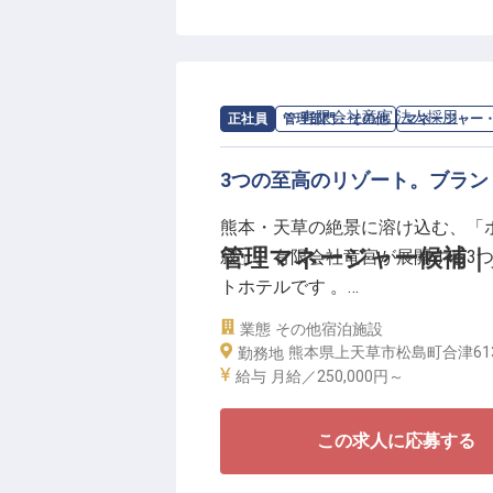
【プロとして高いパフォーマンス
■ 卓越したサービスを継続するた
上
■ 島外からの挑戦も高い安心感で
求人情報：
有限会社竜宮 法人採用
の
マ
正社員
管理部門・その他
マネージャー
■ 賞与年2回支給：個人の能力や
■ 早期の成長・キャリアアップ
3つの至高のリゾート。ブラ
これまでの経験を活かし、最高峰
熊本・天草の絶景に溶け込む、「
管理マネージャー候補｜
寂」。有限会社竜宮が展開する3
トホテルです 。
業態
その他宿泊施設
今回の募集は、この個性豊かな3
熊本県上天草市松島町合津61
勤務地
と導くマネージャー候補のポジシ
給与
月給／250,000円～
理からスタッフの育成、さらには
わたります 。現場が最高のパフ
この求人に応募する
ュアルの整備を行ない、ゲストに