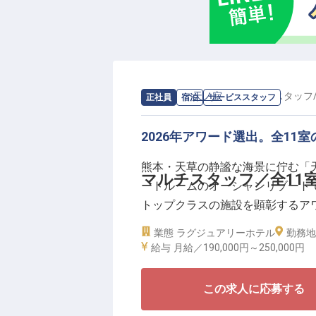
■ 年2回の賞与支給（一人ひとり
■ 実力と意志に基づく登用環境
天草の圧倒的な舞台で、自らの技
求人情報：
天ノ寂
の
サービススタッフ
正社員
宿泊
サービススタッフ
2026年アワード選出。全11
熊本・天草の静謐な海景に佇む「天
マルチスタッフ／全11
ートルームのオーシャンリゾートで
トップクラスの施設を顕彰するア
業態
ラグジュアリーホテル
勤務地
今回募集するのは、この至高の空
給与
月給／190,000円～
250,000円
す。フロント業務からレストラン
ないニーズを先回りして汲み取る
この求人に応募する