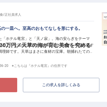
食
/
正社員
求人
高の一皿へ。至高のおもてなしを形にする。
た「ホテル竜宮」と「天ノ寂」。海の安らぎをテーマ
〜30万円／天草の海が育む美食を究める
なるような温かい空間を提供しております。今回募集す
調理師です。天草はまさに食材の宝庫。朝捕れたての新
材そのものの力を引き出すために、私たちは一切妥協し
36-20 ※こちらは『ホテル竜宮』の住所です
といった伝統的な和食の技法はもちろん、結婚式の華や
る鉄板焼きの調理まで、幅広いフィールドで腕を振るっ
この求人を詳しくみる
だけでなく、ゲストがその一口で何を感じ、どのような
て奥深いホスピタリティを体現していただきたいと考え