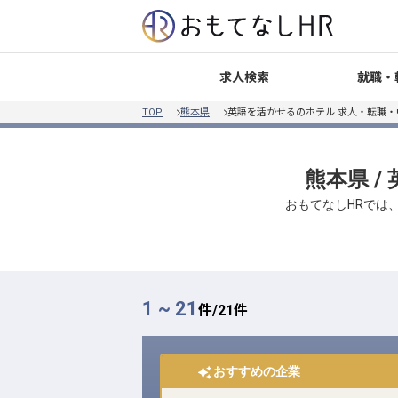
就職・
求人検索
TOP
熊本県
英語を活かせるのホテル 求人・転職・
熊本県 
おもてなしHRでは
1 ~ 21
件/
21
件
おすすめの企業