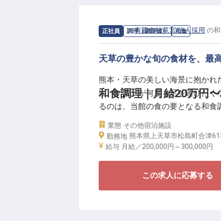
求人情報：
有限会社竜宮 法人採用
の
和
正社員
調理（調理師）
和食
天草の豊かな旬の食材を、最
熊本・天草の美しい海景に抱かれ
和食調理｜月給20万円
に、ゲストが何度も足を運びたく
るのは、当館の食の要となる和食
鮮な魚介や地元の農産物など、素
業態
その他宿泊施設
ません。
熊本県上天草市松島町合津61
勤務地
給与
月給／200,000円～
300,000円
お仕事では、刺身や煮物、天ぷら
かな披露宴料理や、躍動感あふれ
この求人に応募する
ていただきます。単に料理を作る
幸せを求めているか。調理を通し
ております。