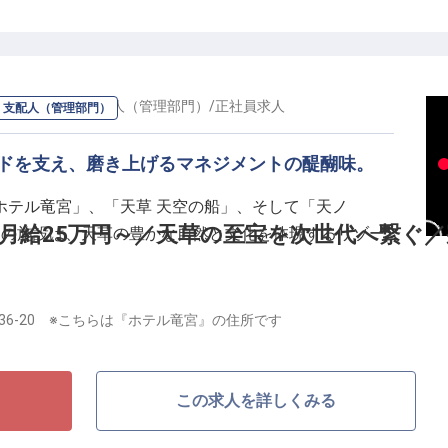
を維持する環境・待遇】
めの休息制度：ホテル休館日による3〜4連休が年6回以
支えるインフラ：月2万円以内で利用できる新築寮完備
ネージャー・支配人（管理部門）
/
正社員
求人
・支配人（管理部門）
貢献度、成果に対する正当な対価
が可能：年功序列ではなく、実力と意志に基づく登用環境
ンドを支え、磨き上げるマネジメントの醍醐味。
の舞台でさらなる高みを目指す方をお待ちしています。
ホテル竜宮」、「天草 天空の船」、そして「天ノ
月給25万円～／天草の至宝を次世代へ繋ぐ／
つの施設は、天草の豊かな自然と文化を体現するリゾー
施設の品質を管理部門の視点から支え、さらなる高みへ
36-20 ※こちらは『ホテル竜宮』の住所です
ョンです 。お任せするのは、現場のオペレーション管
売上やコストの管理といった経営に近い領域まで多岐に
ォーマンスを発揮できるよう、業務フローの改善やマニ
この求人を詳しくみる
「また来たい」と思っていただける唯一無二のサービス