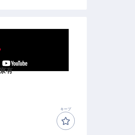
寮有
キープ