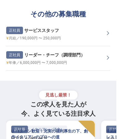
その他の募集職種
サービススタッフ
正社員
月給／190,000円 〜 250,000円
リーダー・チーフ（調理部門）
正社員
年俸／6,000,000円 〜 7,000,000円
見逃し厳禁！
この求人を見た人が
今、よく見ている注目求人
正社員
イタリアン（洋食）
正社員
U・Iターン歓迎！充実の福利厚生の下、創
未経験の方も歓迎
作イタリアンのプロへの道
レストランでプロ
HOTEL＆湖邸 艸花
ホテル エミオン