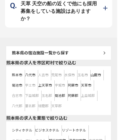
はなく、実力と意志に基づく登用環
帰りBBQスペースやカフ
天草 天空の船の近くで他にも採用
境 これまでの経験を活かし、最高
実した環境を整えていま
峰の舞台でさらなる高みを目指す方
募集をしている施設はあります
をお待ちしています。
か？
熊本県
の宿泊施設一覧から探す
熊本県の求人を市区町村で絞り込む
熊本市
八代市
人吉市
荒尾市
水俣市
玉名市
山鹿市
菊池市
宇土市
上天草市
宇城市
阿蘇市
天草市
合志市
下益城郡
玉名郡
菊池郡
阿蘇郡
上益城郡
八代郡
葦北郡
球磨郡
天草郡
熊本県の求人を業態で絞り込む
シティホテル
ビジネスホテル
リゾートホテル