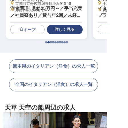
京都府京丹後市網野町小浜915-15
千葉県浦安市日の
洋食調理│月給25万円～／手当充実
イタリアン調理
月給／250,000円～
月給／235,00
／社員寮あり／賞与年2回／未経験
プライム上場
可
遇充実
詳しく見る
キープ
熊本県のイタリアン（洋食）の求人一覧
全国のイタリアン（洋食）の求人一覧
天草 天空の船周辺の求人