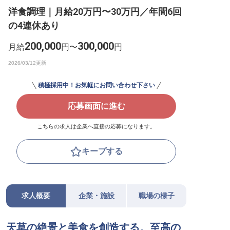
洋食調理｜月給20万円〜30万円／年間6回
転職サポートに申し込む
無料
の4連休あり
採用をお考えの企業様へ
200,000
300,000
月給
円〜
円
積極採用中！お気軽にお問い合わせ下さい
応募画面に進む
こちらの求人は企業へ直接の応募になります。
キープする
求人概要
企業・施設
職場の様子
天草の絶景と美食を創造する。至高の