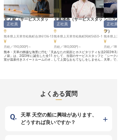
天ノ寂
（
サービススタッ
天草渚亭
（
サービススタッ
シークルーズグラ
正社員
正社員
正社員
フ
）
フ
）
熊本天草
フ
）
熊本県上天草市松島町合津6136-13
熊本県上天草市松島町阿村5650−1
熊本県上天草市松島町合津6
月給／190,000円～
月給／180,000円～
月給／180,000円～
熊本・天草の静謐な海景に佇む「天
あなたの笑顔とホスピタリティを活
2022年3月リニューアル
ノ寂」は、2023年に誕生した全11
かして、当宿のサービススタッフと
「シークルーズグランピン
室が温泉付きスイートルームのオー
して上質なおもてなしをしません
天草」で、宿泊業界の経
シャンリゾートです。洗練されたお
か？これまで宿泊業界での勤務経験
しています！大小の島が
もてなしにより、2026年には国内
が無い方も歓迎いたします。業務を
「天草エリア」の離島・
トップクラスの施設を顕彰するアワ
通して接客を始めとするさまざまな
し、豊かな自然とエメラ
ードに選出されました。 今回募集
スキルを磨ける環境。慣れるまで丁
ンの海に囲まれた施設で
するのは、この至高の空間で一連の
寧にサポートするため、安心して勤
とときをご提供しません
ゲスト体験を支える「マルチスタッ
務をスタートしていただけます。天
平均5h、産育休実績あり
フ」です。フロント業務からレスト
草渚亭は、海辺に佇む全15室の
ベートも大切にしながら
ランでの配膳、客室管理までをトー
宿。天草松島の島々を眺められる客
です。幅広い業務を手が
よくある質問
タルに担い、言葉にされないニーズ
室、貸切展望風呂や足湯でおもてな
イデアが形になりやすい
を先回りして汲み取る、ハイコンテ
しをしています。※この求人は2022
いも抜群です。 【この企業・施設
クストな接客を追求できます。
年4月12日時点の情報です
について】 熊本・天草エ
【プロとして高いパフォーマンスを
のアクティビティや宿泊
維持する環境・待遇】 ■ 卓越したサ
するシークルーズ。リニ
ービスを継続するための休息制度：
ープン間もない「シーク
天草 天空の船に興味があります、
ホテル休館日による3〜4連休が年6
ンピング 熊本天草」は1
回以上 ■ 島外からの挑戦も高い安心
の隠れ家のような空間で
どうすれば良いですか？
感で支えるインフラ：月2万円以内
同伴OKなお部屋や、遊具
で利用できる新築寮完備 ■ 賞与年2
ファミリールームなど多
回支給：個人の能力や貢献度、成果
に対応。シーカヤックや
に対する正当な対価 ■ 早期の成長・
ッチング、クルージング
キャリアアップが可能：年功序列で
らではのアクティビティ