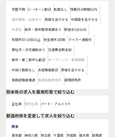
学歴不問
U・Iターン歓迎
転勤なし
残業月20時間以内
海外勤務・出張あり
英語を活かせる
中国語を活かせる
外資系
産休・育休取得実績あり
駅徒歩5分以内
年間休日120日以上
完全週休2日制
マイカー通勤可
寮社宅・住宅補助あり
交通費全額支給
新卒・第二新卒も歓迎
オープニング・新規開業
中抜け勤務なし
未経験者歓迎
資格を活かせる
実務経験者優遇
普通自動車免許
調理師免許
熊本県の求人を雇用形態で絞り込む
正社員
契約社員
パート・アルバイト
都道府県を変更して求人を絞り込む
関東
東京都
神奈川県
埼玉県
千葉県
茨城県
栃木県
群馬県