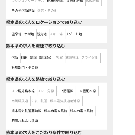
ラグジュアリーホテル
観光地旅館
温泉地旅館
高級旅館
その他宿泊施設
運営・その他
熊本県の求人をロケーションで絞り込む
温泉地
市街地
観光地
スキー場
リゾート地
熊本県の求人を職種で絞り込む
宿泊
料飲
調理（調理師）
客室
施設管理
ブライダル
管理部門・その他
熊本県
の求人を路線で絞り込む
ＪＲ鹿児島本線
ＪＲ三角線
ＪＲ肥薩線
ＪＲ豊肥本線
南阿蘇鉄道
くま川鉄道
熊本電気鉄道菊池線
熊本電気鉄道藤崎線
熊本市電Ａ系統
熊本市電Ｂ系統
肥薩おれんじ鉄道
熊本県の求人をこだわり条件で絞り込む