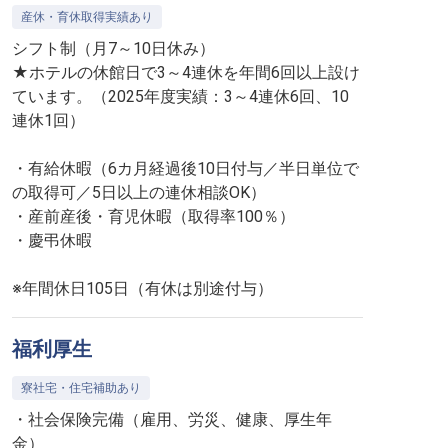
産休・育休取得実績あり
シフト制（月7～10日休み）
★ホテルの休館日で3～4連休を年間6回以上設け
ています。（2025年度実績：3～4連休6回、10
連休1回）
・有給休暇（6カ月経過後10日付与／半日単位で
の取得可／5日以上の連休相談OK）
・産前産後・育児休暇（取得率100％）
・慶弔休暇
※年間休日105日（有休は別途付与）
福利厚生
寮社宅・住宅補助あり
・社会保険完備（雇用、労災、健康、厚生年
金）