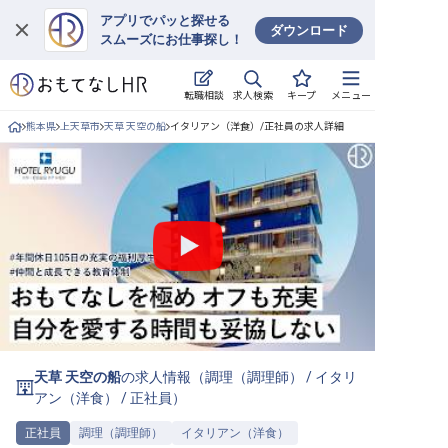
アプリでパッと探せる
ダウンロード
スムーズにお仕事探し！
ログイン
求人検索
転職相談
キープ
メニュー
求人・施設を探す
熊本県
上天草市
天草 天空の船
イタリアン（洋食）/正社員の求人詳細
キープした求人
就職・転職 合同説明会
おもてなしHRについて
ご利用の流れ
よくある質問
天草 天空の船
の求人情報（
調理（調理師）
/
イタリ
ホテル・宿泊業界情報コラム
アン（洋食）
/
正社員
）
正社員
調理（調理師）
イタリアン（洋食）