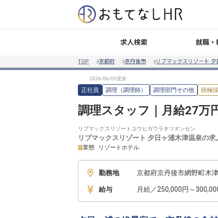
就職・
求人検索
TOP
京都府
京丹後市
リブマックスリゾート 夕
正社員
調理（調理師）
調理部門その他
積極
調理スタッフ｜月給27万
リブマックスリゾートユウヒガウラキツオンセン
リブマックスリゾート 夕日ヶ浦木津温泉
の求
業態
リゾートホテル
勤務地
京都府京丹後市網野町木津1
給与
月給／250,000円～300,0