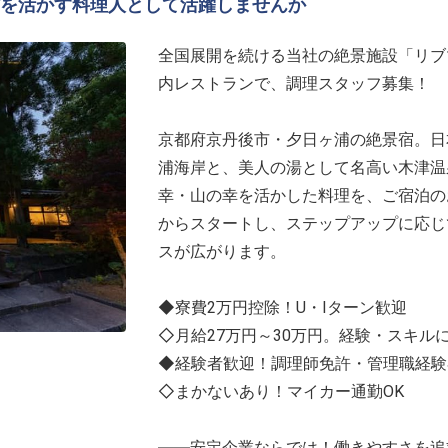
を活かす料理人として活躍しませんか
全国展開を続ける当社の絶景施設「リブ
内レストランで、調理スタッフ募集！
京都府京丹後市・夕日ヶ浦の絶景宿。日
浦海岸と、美人の湯として名高い木津温
幸・山の幸を活かした料理を、ご宿泊の
からスタートし、ステップアップに応じ
スが広がります。
◆寮費2万円控除！U・Iターン歓迎
◇月給27万円～30万円。経験・スキル
◆経験者歓迎！調理師免許・管理職経験
◇まかないあり！マイカー通勤OK
――安定企業ならでは！働きやすさを追