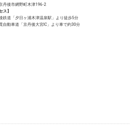
京丹後市網野町木津196-2
セス】
後鉄道「夕日ヶ浦木津温泉駅」より徒歩5分
貫自動車道「京丹後大宮IC」より車で約30分