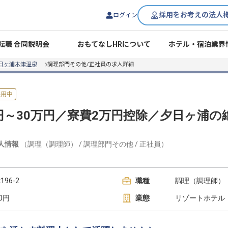
採用をお考えの法人
ログイン
転職 合同説明会
おもてなしHRについて
ホテル・宿泊業界
日ヶ浦木津温泉
調理部門その他/正社員の求人詳細
採用中
円～30万円／寮費2万円控除／夕日ヶ浦の
人情報
（
調理（調理師）
/
調理部門その他
/
正社員
）
96-2
職種
調理（調理師） 
00円
業態
リゾートホテル