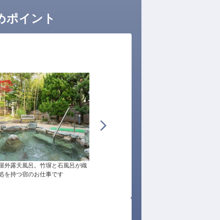
めポイント
屋外露天風呂。竹塀と石風呂が織
夕暮れに照らされる竹林の露天風呂。幻想的
処を持つ宿のお仕事です
湯浴み体験を提供する宿で腕を振るえます