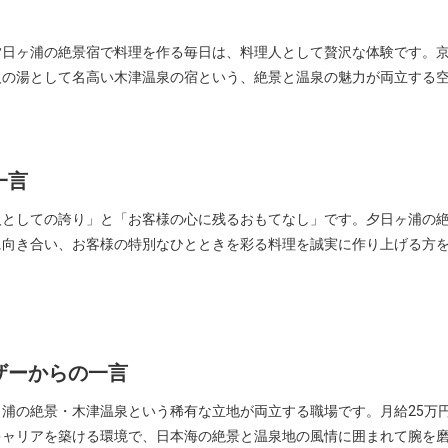
夕日ヶ浦の絶景宿で料理を作る毎日は、料理人として贅沢な体験です。
人の湯として名高い木津温泉の宿という、絶景と温泉の魅力が両立する
一言
人としての誇り」と「お客様の心に残るおもてなし」です。夕日ヶ浦の
に向き合い、お客様の特別なひとときを彩る料理を誠実に作り上げる方
ザーからの一言
浦の絶景・木津温泉という稀有な立地が両立する職場です。月給25万円
キャリアを築ける環境で、日本海の絶景と温泉地の風情に囲まれて腕を