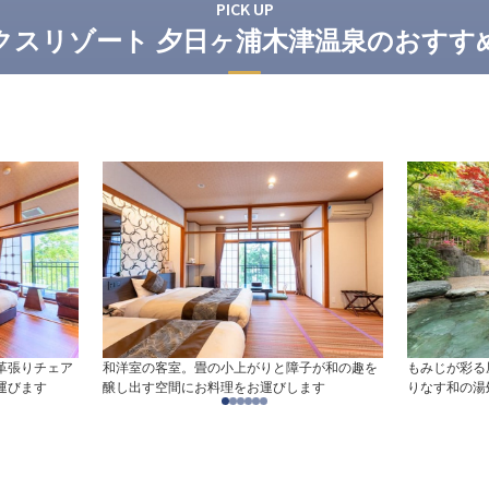
PICK UP
クスリゾート 夕日ヶ浦木津温泉のおすす
革張りチェア
和洋室の客室。畳の小上がりと障子が和の趣を
もみじが彩る
運びます
醸し出す空間にお料理をお運びします
りなす和の湯