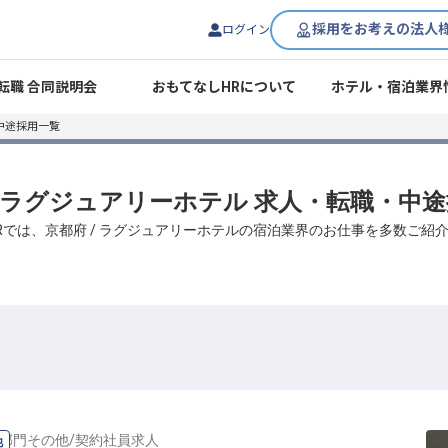
採用をお考えの法人
ログイン
転職 合同説明会
おもてなしHRについて
ホテル・宿泊業界
中途採用一覧
/ ラグジュアリーホテル 求人・転職・中
Rでは、京都府 / ラグジュアリーホテルの宿泊業界のお仕事を多数ご紹
部門その他
/
契約社員
求人
他