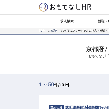
就職・
求人検索
TOP
京都府
ラグジュアリーホテルの求人・転職・
京都府 
おもてなしH
1 ~ 50
件/
131
件
求人情報：
THE THOUSAND HIEI
の
調理
契約社員
調理（調理師）
調理部門その