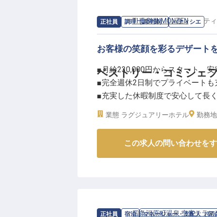
求人情報：
THE SHINMONZEN
の
パティ
正社員
調理（調理師）
パティシエ
お客様の笑顔を彩るデザート
■月給230,000円からスタート、
ペストリー・コミシェ
■完全週休2日制でプライベートも
■充実した休暇制度で安心して長
■パティシエ経験を活かし、新た
業態
ラグジュアリーホテル
勤務地
ーー【お客様の心に残るおもてな
この求人の問い合わせをす
京都の地で、お客様に最高の感動
います。
レストランやカフェで提供するデ
生まれる一品一品が、お客様の特
経験豊富なシェフのサポートを受
を共に創造していきましょう。
求人情報：
四条河原町温泉 空庭テラス
正社員
宿泊
マネージャー・支配人（宿