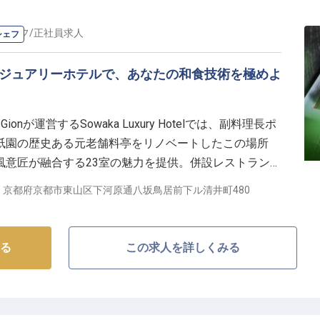
シェフ
/
正社員
求人
シェフ
グジュアリーホテルで、あなたの和食技術を極めよ
t Gionが運営するSowaka Luxury Hotelでは、副料理長ポ
祇園の歴史ある元老舗料亭をリノベートしたこの場所
風意匠が融合する23室の魅力を提供。併設レストラン
調理師免許と和食経験を活かし、ゲスト一人ひとりに感
京都府京都市東山区下河原通八坂鳥居前下ル清井町480
250,000円～、正社員としての安定した環境で、私た
ょう。※2024年08月26日時点の情報です
る
この求人を詳しくみる