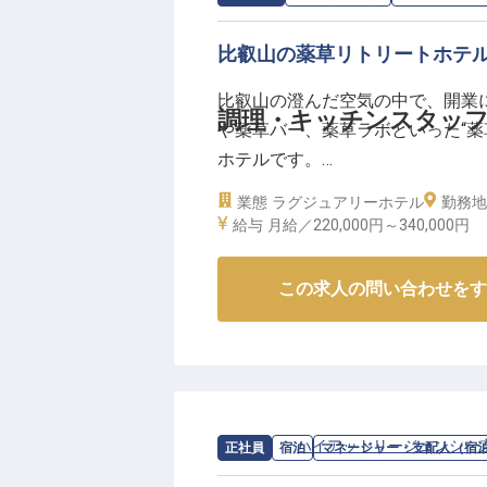
比叡山の薬草リトリートホテ
比叡山の澄んだ空気の中で、開業に向け
調理・キッチンスタッ
や薬草バー、薬草ラボといった“薬
ホテルです。
業態
ラグジュアリーホテル
勤務地
【“薬草”と“発酵”を、料理で表現
給与
月給／220,000円～
340,000円
調理スタッフは、ゲストにお出し
いう、このホテルならではのテー
この求人の問い合わせをす
ューづくりの段階から携われる面
【つくる人も、支える一皿を】
調理業務に加え、従業員食堂での
を、食から支える大切な役割です
求人情報：
ハイアットリージェンシー
正社員
宿泊
マネージャー・支配人（宿
イデアを活かしていただけます。