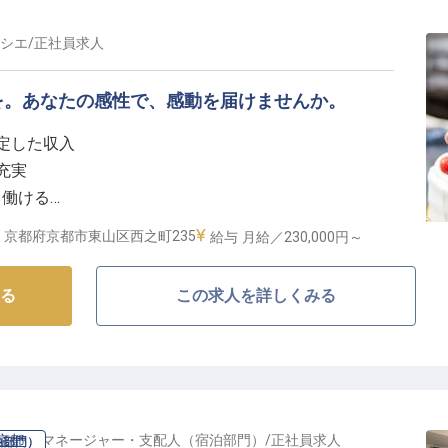
シエ
/
正社員
求人
を。あなたの感性で、感動を届けませんか。
安定した収入
フ
充実
く働ける
な挑戦を
京都府京都市東山区西之町235
給与
月給／230,000円～
しを創造】
る
この求人を詳しくみる
と喜びをお届けするペストリー・コミシェフを募集して
ザートやケーキの仕込みから製造まで、あなたの手から
別な時間を彩ります。
けながら、技術を磨き、お客様の記憶に残るおもてなし
京都
の
マネージャー・支配人（宿泊部門）
/
正社員
求人
泊部門）