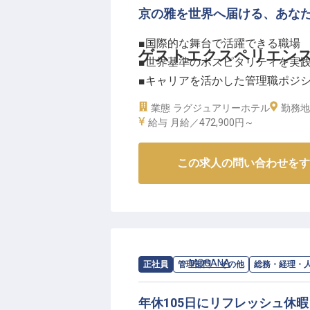
京の雅を世界へ届ける、あな
【働く環境のポイント】
・年間休日112日／シフト制
■国際的な舞台で活躍できる職場
・マイカー通勤を推奨(ガソリン
ゲストエクスペリエン
■世界基準のホスピタリティを実
給)
■キャリアを活かした管理職ポジ
・従業員食堂を設置予定
■グローバルなハイアットの福利
業態
ラグジュアリーホテル
・年次有給休暇、慶弔休暇、産前
勤務地
給与
月給／472,900円～
ーー【京都の伝統と世界のラグジ
※2026年6月30日時点の情報です
京都の風情と国際的なブランド力
この求人の問い合わせをす
の中心に位置する当ホテルでは、
います。ゲストエクスペリエンス
滞在体験を創造するお仕事です。
化と国際的なサービスが調和する
てみませんか？♪
求人情報：
MOGANA
の
総務・経理・人
正社員
管理部門・その他
総務・経理・
ーー【グローバルキャリアを築く
年休105日にリフレッシュ休
ハイアットのブランド哲学に基づき