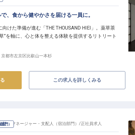
ルで、食から健やかさを届ける一員に。
た準備が進む「THE THOUSAND HIEI」。薬草茶
フ
草”を軸に、心と体を整える体験を提供するリトリート
京都市左京区比叡山一本杉
する厨房】
する食事の調理・サービスを担当します。薬草や発酵と
マを料理でどう表現するか——開業前だからこそ、メニ
る
この求人を詳しくみる
白さがあります。
まかない調理もお任せします。ともに働く仲間の毎日
。季節の薬草を取り入れた献立づくりにも、あなたのア
京都
の
マネージャー・支配人（宿泊部門）
/
正社員
求人
泊部門）