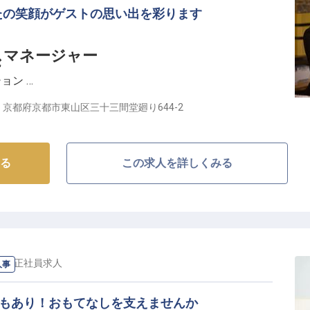
たの笑顔がゲストの思い出を彩ります
代実費支給、スタッドレスタイヤ購入・交換費も実費支
スマネージャー
践
ション
厚生
京都府京都市東山区三十三間堂廻り644-2
産後休業・育児休業・介護休業制度あり
ュアリーが融合する舞台】
を兼ね備えた「ハイアットリージェンシー京都」。古都
る
この求人を詳しくみる
世界各国からのお客様に最高級のおもてなしを提供して
マネージャーとして、お客様一人ひとりの思い出に残る
★ 京都駅から車で約5分という好立地で、日本の伝統文
特別な空間で、あなたのホスピタリティスキルを発揮し
事
/
正社員
求人
人事
チャンス】
暇もあり！おもてなしを支えませんか
、VIPゲスト対応からスタッフ育成まで、ホテル運営