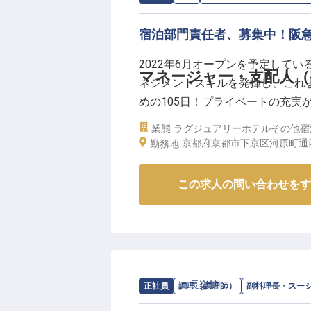
あなたの情熱と感性を活かし、甘
宿泊部門責任者、募集中！阪
ーー【安心して長く働ける充実の
2022年6月オープンを予定して
私たちは、働く皆様が安心して長
マネージャー・支配人（宿
ネジメントスキルを発揮し、これ
月給230,000円からのスター
めの105日！プライベートの充実が
利厚生も充実。
よってはさらに高給与も望めます
完全週休2日制はもちろん、有給休
業態
ラグジュアリーホテル
その他宿
町駅から徒歩2分と、毎日の通勤も
京都府京都市下京区河原町通四
とプライベートも大切にできる環
勤務地
点の情報です
社会保険完備やトレーニング制度
ート体制も整っています。
この求人の問い合わせをす
※2026年03月31日時点の情報です
求人情報：
長楽館
の
副料理長・スーシ
正社員
調理（調理師）
副料理長・スー