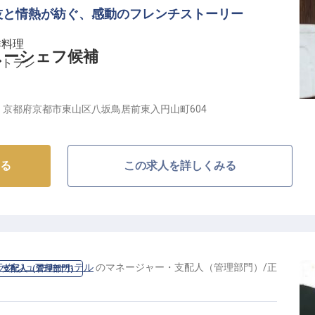
技と情熱が紡ぐ、感動のフレンチストーリー
作料理
スーシェフ候補
ストラン
境
京都府京都市東山区八坂鳥居前東入円山町604
美食空間】
ンチレストランで、あなたの料理人としての才能を開花
る
この求人を詳しくみる
選された旬の食材を最大限に活かし、前菜からデセール
ンチをご提供しています。既製品は一切使用せず、一つ
で行う本物の料理の世界。お客様に「非日常の一皿」を
に分かち合いましょう。
ラグジュアリーホテル
の
マネージャー・支配人（管理部門）
/
正
・支配人（管理部門）
成長できる環境】
だけでなく、食材や人材の管理、衛生管理など厨房全体
られます。総料理長の指導のもと、これまでの経験を活