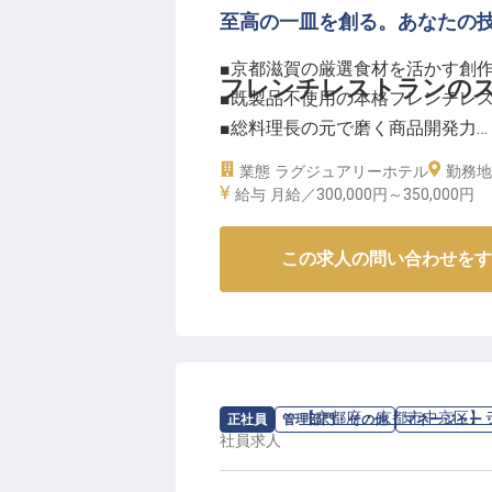
至高の一皿を創る。あなたの
■京都滋賀の厳選食材を活かす創
フレンチレストランの
■既製品不使用の本格フレンチレ
■総料理長の元で磨く商品開発力
■厨房マネジメントも担う成長環
業態
ラグジュアリーホテル
勤務地
給与
月給／300,000円～
350,000円
ーー【伝統と革新が息づく京都の
京都の地に佇む「長楽館」のフレ
この求人の問い合わせをす
させませんか？ 京都・滋賀の厳
まで、すべてが手作りの本格フレ
ひとつ丁寧に仕込みから仕上げま
お届けする喜びを、私たちと一緒
求人情報：
【京都府・京都市中京区】
正社員
管理部門・その他
マネージャー
ーー【プロフェッショナルとして
社員
求人
スーシェフ候補として、調理技術
のマネジメントスキルも身につけ