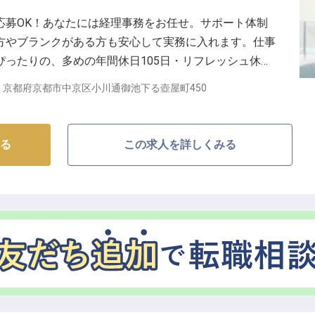
 国内外のハイアットホテル無料宿泊制度や充実した福
応募OK！あなたには経理事務をお任せ。サポート体制
サポート！★ 英語力を活かした国際的な環境で、マネ
方やブランクがある方も安心して実務に入れます。仕事
リアアップが可能です。定期的な研修制度も充実してお
ったりの、多めの年間休日105日・リフレッシュ休暇
成長を応援します。世界に通用するホテリエとして、あ
衣食住全ての「装いを愉しむ」ことができるラグジュアリ
京都府京都市中京区小川通御池下る壺屋町450
？♪
間で非日常のおもてなしを提供しています。※この求人
る
この求人を詳しくみる