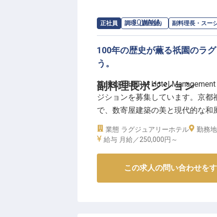
求人情報：
SOWAKA
の
副料理長・スー
正社員
調理（調理師）
副料理長・スー
100年の歴史が薫る祇園のラ
う。
株式会社HERM Hotel Managemen
副料理長ポジション
ジションを募集しています。京都
で、数寄屋建築の美と現代的な和
ラ・ボンバンス祇園で、あなたの
業態
ラグジュアリーホテル
勤務地
動体験を届けるチャンスです。月給
給与
月給／250,000円～
ちと共に唯一無二の場を創り上げまし
この求人の問い合わせをす