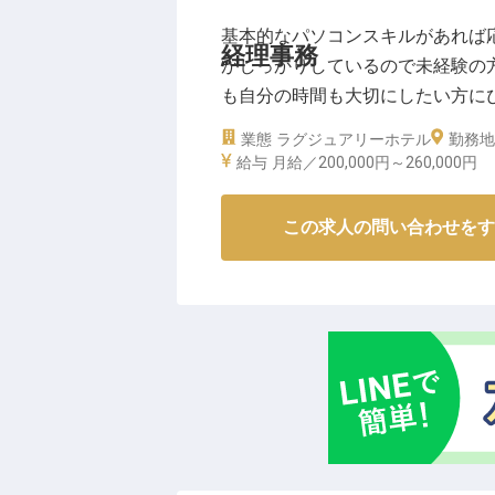
の中核を担っていただきます。◎
基本的なパソコンスキルがあれば
利厚生で、あなたの働きやすさを
経理事務
がしっかりしているので未経験の
ジメントスキルを磨きながらキャ
も自分の時間も大切にしたい方にぴ
り、プロフェッショナルとしての
もあり！MOGANAは、お客様が
業態
ラグジュアリーホテル
なたの可能性を広げてみませんか
勤務地
ーホテル。こだわりの詰まった空
給与
月給／200,000円～
260,000円
※2025年07月02日時点の情報です
は2023年8月30日時点の情報です
この求人の問い合わせをす