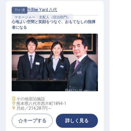
HOTEL R9 The Yard 八代
正社員
宿泊
マネージャー・支配人（宿泊部門）
心地よい空間と笑顔をつなぐ、おもてなしの指揮
者になる
【HOTEL R9 The Yard 八代】運営マ
ネージャー
施設業態
その他宿泊施設
勤務地
熊本県八代市西片町1894-1
給与
月給／214,287円～
キープする
詳しく見る