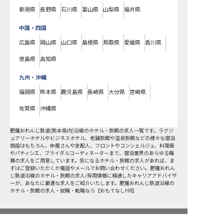
新潟県
長野県
石川県
富山県
山梨県
福井県
中国・四国
広島県
岡山県
山口県
島根県
鳥取県
愛媛県
香川県
徳島県
高知県
九州・沖縄
福岡県
熊本県
鹿児島県
長崎県
大分県
宮崎県
佐賀県
沖縄県
肥薩おれんじ鉄道(熊本県内)沿線
のホテル・旅館の求人一覧です。ラグジ
ュアリーホテルやビジネスホテル、老舗旅館や温泉旅館などの様々な宿泊
施設はもちろん、仲居さんや支配人、フロントやコンシェルジュ、料理長
やパティシエ、ブライダルコーディネーターまで、宿泊業界のあらゆる職
種の求人をご用意しています。気になるホテル・旅館の求人があれば、ま
ずはご登録いただくか電話やメールでお問い合わせください。肥薩おれん
じ鉄道沿線のホテル・旅館の求人/採用情報に精通したキャリアアドバイザ
ーが、あなたに最適な求人をご紹介いたします。肥薩おれんじ鉄道沿線の
ホテル・旅館の求人・就職・転職なら【おもてなしHR】