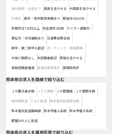
海外勤務・出張あり
英語を活かせる
中国語を活かせる
外資系
産休・育休取得実績あり
駅徒歩5分以内
年間休日120日以上
完全週休2日制
マイカー通勤可
寮社宅・住宅補助あり
交通費全額支給
新卒・第二新卒も歓迎
オープニング・新規開業
中抜け勤務なし
未経験者歓迎
資格を活かせる
実務経験者優遇
普通自動車免許
調理師免許
熊本県
の求人を路線で絞り込む
ＪＲ鹿児島本線
ＪＲ三角線
ＪＲ肥薩線
ＪＲ豊肥本線
南阿蘇鉄道
くま川鉄道
熊本電気鉄道菊池線
熊本電気鉄道藤崎線
熊本市電Ａ系統
熊本市電Ｂ系統
肥薩おれんじ鉄道
熊本県の求人を雇用形態で絞り込む