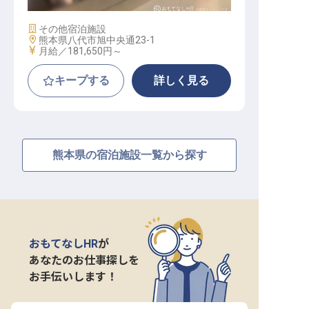
施設業態
その他宿泊施設
勤務地
熊本県八代市旭中央通23-1
給与
月給／181,650円～
キープする
詳しく見る
熊本県の宿泊施設一覧から探す
おもてなしHR
が
あなたのお仕事探しを
お手伝いします！