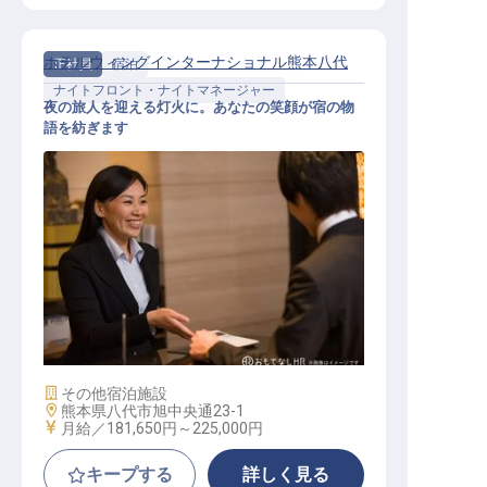
ホテルウィングインターナショナル熊本八代
正社員
宿泊
ナイトフロント・ナイトマネージャー
夜の旅人を迎える灯火に。あなたの笑顔が宿の物
語を紡ぎます
夜勤ホテルフロントスタッフ
施設業態
その他宿泊施設
勤務地
熊本県八代市旭中央通23-1
給与
月給／181,650円～
225,000円
キープする
詳しく見る