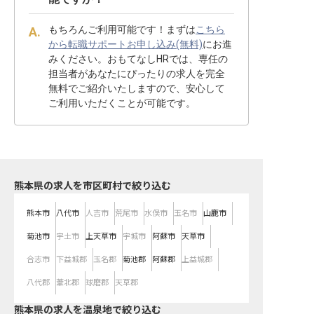
もちろんご利用可能です！まずは
こちら
から転職サポートお申し込み(無料)
にお進
みください。おもてなしHRでは、専任の
担当者があなたにぴったりの求人を完全
無料でご紹介いたしますので、安心して
ご利用いただくことが可能です。
熊本県の求人を市区町村で絞り込む
熊本市
八代市
人吉市
荒尾市
水俣市
玉名市
山鹿市
菊池市
宇土市
上天草市
宇城市
阿蘇市
天草市
合志市
下益城郡
玉名郡
菊池郡
阿蘇郡
上益城郡
八代郡
葦北郡
球磨郡
天草郡
熊本県の求人を温泉地で絞り込む