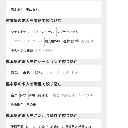
黒川温泉
平山温泉
熊本県の求人を業態で絞り込む
シティホテル
ビジネスホテル
リゾートホテル
ラグジュアリーホテル
観光地旅館
温泉地旅館
高級旅館
その他宿泊施設
運営・その他
熊本県の求人をロケーションで絞り込む
温泉地
市街地
観光地
スキー場
リゾート地
熊本県の求人を職種で絞り込む
宿泊
料飲
調理（調理師）
客室
施設管理
ブライダル
管理部門・その他
熊本県の求人をこだわり条件で絞り込む
学歴不問
U・Iターン歓迎
転勤なし
残業月20時間以内