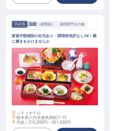
ホテル大黒屋
正社員
調理（調理師）
調理部門その他
家賃半額補助の社宅あり・調理師免許なしOK！腕
に磨きをかけませんか
調理部門その他 / 正社員
施設業態
シティホテル
勤務地
熊本県八代市麦島西町7−15
給与
月給／215,300円～
261,500円