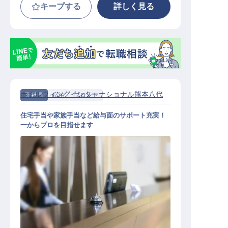
キープする
詳しく見る
ホテルウィングインターナショナル熊本八代
正社員
宿泊
フロント
住宅手当や家族手当など給与面のサポート充実！
一からプロを目指せます
フロント