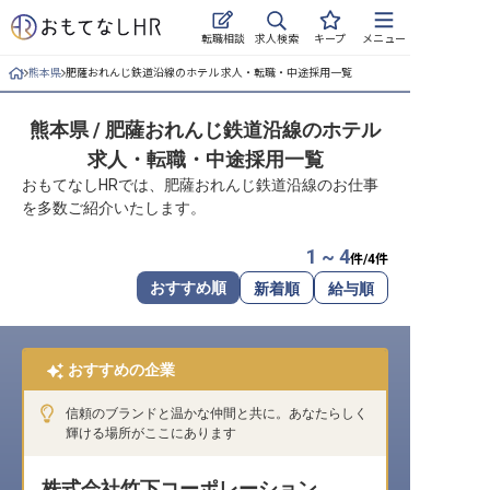
求人検索
転職相談
キープ
メニュー
熊本県
肥薩おれんじ鉄道沿線のホテル 求人・転職・中途採用一覧
ログイン
熊本県 / 肥薩おれんじ鉄道沿線のホテル
求人・施設を探す
求人・転職・中途採用一覧
キープした求人
おもてなしHRでは、肥薩おれんじ鉄道沿線のお仕事
を多数ご紹介いたします。
就職・転職 合同説明会
1 ~ 4
件/
4
件
おもてなしHRについて
おすすめ順
新着順
給与順
ご利用の流れ
おすすめの企業
よくある質問
信頼のブランドと温かな仲間と共に。あなたらしく
ホテル・宿泊業界情報コラム
輝ける場所がここにあります
株式会社竹下コーポレーション