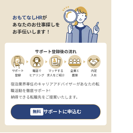
おもてなしHR
が
あなたのお仕事探しを
お手伝いします！
サポート登録後の流れ
サポート

電話で

マッチする

企業と

内定

登録
ヒアリング
求人をご紹介
面接
入社
宿泊業界専任のキャリアアドバイザーがあなたの転
職活動を徹底サポート!
納得できる転職先をご提案いたします。
サポートに申込む
無料