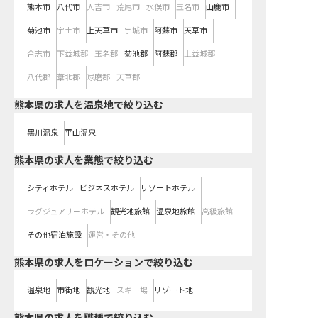
熊本市
八代市
人吉市
荒尾市
水俣市
玉名市
山鹿市
菊池市
宇土市
上天草市
宇城市
阿蘇市
天草市
合志市
下益城郡
玉名郡
菊池郡
阿蘇郡
上益城郡
八代郡
葦北郡
球磨郡
天草郡
熊本県の求人を温泉地で絞り込む
黒川温泉
平山温泉
熊本県の求人を業態で絞り込む
シティホテル
ビジネスホテル
リゾートホテル
ラグジュアリーホテル
観光地旅館
温泉地旅館
高級旅館
その他宿泊施設
運営・その他
熊本県の求人をロケーションで絞り込む
温泉地
市街地
観光地
スキー場
リゾート地