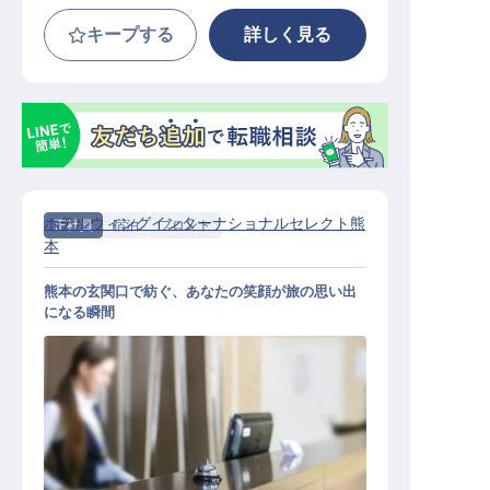
キープする
詳しく見る
ホテルウィングインターナショナルセレクト熊
正社員
宿泊
フロント
本
熊本の玄関口で紡ぐ、あなたの笑顔が旅の思い出
になる瞬間