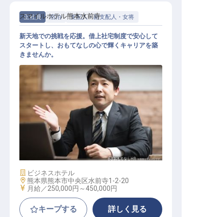
スマイルホテル熊本水前寺
正社員
宿泊
支配人・副支配人・女将
新天地での挑戦を応援。借上社宅制度で安心して
スタートし、おもてなしの心で輝くキャリアを築
きませんか。
ホテル副支配人・マネージャー候補
施設業態
ビジネスホテル
勤務地
熊本県熊本市中央区水前寺1-2-20
給与
月給／250,000円～
450,000円
キープする
詳しく見る