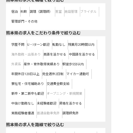
熊本県の求人を職種で絞り込む
宿泊
料飲
調理（調理師）
客室
施設管理
ブライダル
管理部門・その他
熊本県の求人をこだわり条件で絞り込む
学歴不問
U・Iターン歓迎
転勤なし
残業月20時間以内
海外勤務・出張あり
英語を活かせる
中国語を活かせる
外資系
産休・育休取得実績あり
駅徒歩5分以内
年間休日120日以上
完全週休2日制
マイカー通勤可
寮社宅・住宅補助あり
交通費全額支給
新卒・第二新卒も歓迎
オープニング・新規開業
中抜け勤務なし
未経験者歓迎
資格を活かせる
実務経験者優遇
普通自動車免許
調理師免許
熊本県
の求人を路線で絞り込む