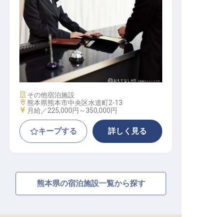
フロントスタッフ
施設業態
その他宿泊施設
勤務地
熊本県熊本市中央区水道町2-13
給与
月給／225,000円～
350,000円
キープする
詳しく見る
熊本県の宿泊施設一覧から探す