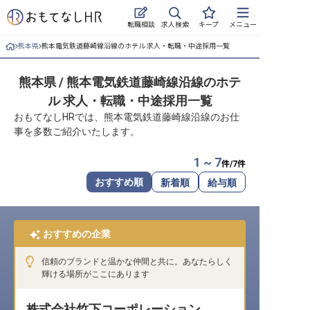
求人検索
転職相談
キープ
メニュー
熊本県
熊本電気鉄道藤崎線沿線のホテル 求人・転職・中途採用一覧
ログイン
熊本県 / 熊本電気鉄道藤崎線沿線のホテ
求人・施設を探す
ル 求人・転職・中途採用一覧
キープした求人
おもてなしHRでは、熊本電気鉄道藤崎線沿線のお仕
事を多数ご紹介いたします。
就職・転職 合同説明会
1 ~ 7
件/
7
件
おもてなしHRについて
おすすめ順
新着順
給与順
ご利用の流れ
おすすめの企業
よくある質問
信頼のブランドと温かな仲間と共に。あなたらしく
ホテル・宿泊業界情報コラム
輝ける場所がここにあります
株式会社竹下コーポレーション