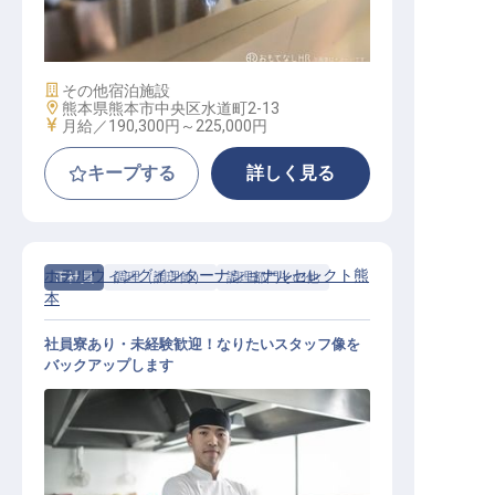
ホテルフロントスタッフ
施設業態
その他宿泊施設
勤務地
熊本県熊本市中央区水道町2-13
給与
月給／190,300円～
225,000円
キープする
詳しく見る
ホテルウィングインターナショナルセレクト熊
正社員
調理（調理師）
調理部門その他
本
社員寮あり・未経験歓迎！なりたいスタッフ像を
バックアップします