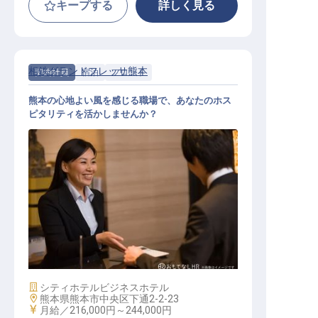
キープする
詳しく見る
相鉄グランドフレッサ熊本
契約社員
宿泊
フロント
熊本の心地よい風を感じる職場で、あなたのホス
ピタリティを活かしませんか？
熊本県熊本市中央区下通2-2-23
施設業態
シティホテル
ビジネスホテル
勤務地
熊本県熊本市中央区下通2-2-23
給与
月給／216,000円～
244,000円