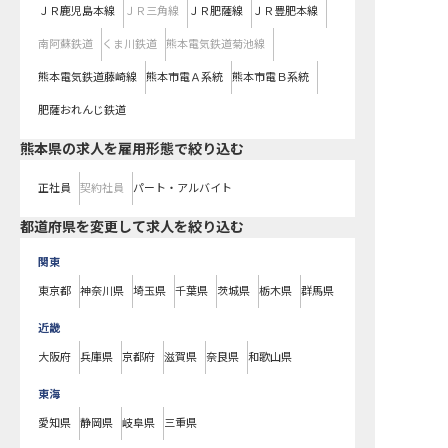
ＪＲ鹿児島本線
ＪＲ三角線
ＪＲ肥薩線
ＪＲ豊肥本線
南阿蘇鉄道
くま川鉄道
熊本電気鉄道菊池線
熊本電気鉄道藤崎線
熊本市電Ａ系統
熊本市電Ｂ系統
肥薩おれんじ鉄道
熊本県の求人を雇用形態で絞り込む
正社員
契約社員
パート・アルバイト
都道府県を変更して求人を絞り込む
関東
東京都
神奈川県
埼玉県
千葉県
茨城県
栃木県
群馬県
近畿
大阪府
兵庫県
京都府
滋賀県
奈良県
和歌山県
東海
愛知県
静岡県
岐阜県
三重県