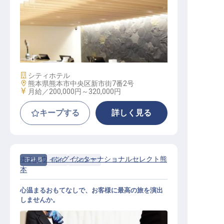
支配人・副支配人候補
施設業態
シティホテル
勤務地
熊本県熊本市中央区新市街7番2号
給与
月給／200,000円～
320,000円
キープする
詳しく見る
ホテルウィングインターナショナルセレクト熊
正社員
宿泊
フロント
本
心温まるおもてなしで、お客様に最高の旅を演出
しませんか。