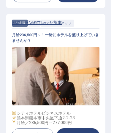
相鉄グランドフレッサ熊本
正社員
宿泊
サービススタッフ
月給236,500円～！一緒にホテルを盛り上げていき
ませんか？
総合職（ホテル運営業務）
施設業態
シティホテル
ビジネスホテル
勤務地
熊本県熊本市中央区下通2-2-23
給与
月給／236,500円～
277,000円