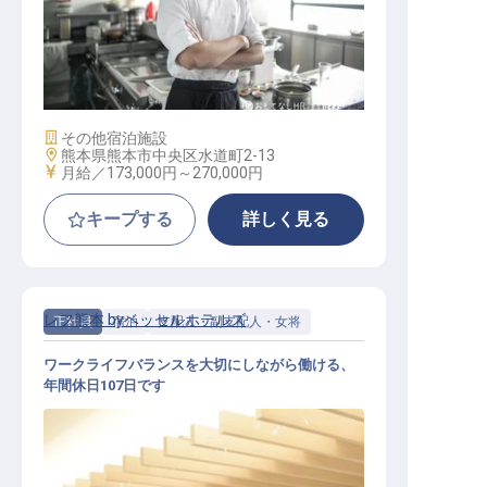
調理スタッフ
施設業態
その他宿泊施設
勤務地
熊本県熊本市中央区水道町2-13
給与
月給／173,000円～
270,000円
キープする
詳しく見る
レフ熊本 byベッセルホテルズ
正社員
宿泊
支配人・副支配人・女将
ワークライフバランスを大切にしながら働ける、
年間休日107日です