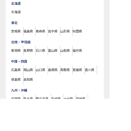
北海道
北海道
東北
宮城県
福島県
青森県
岩手県
山形県
秋田県
北陸・甲信越
新潟県
長野県
石川県
富山県
山梨県
福井県
中国・四国
広島県
岡山県
山口県
島根県
鳥取県
愛媛県
香川県
徳島県
高知県
九州・沖縄
福岡県
熊本県
鹿児島県
長崎県
大分県
宮崎県
佐賀県
沖縄県
転職サポートに申し込む
無料
熊本電気鉄道藤崎線(熊本県内)沿線
のホテル・旅館の求人一覧です。ラグ
ジュアリーホテルやビジネスホテル、老舗旅館や温泉旅館などの様々な宿
泊施設はもちろん、仲居さんや支配人、フロントやコンシェルジュ、料理