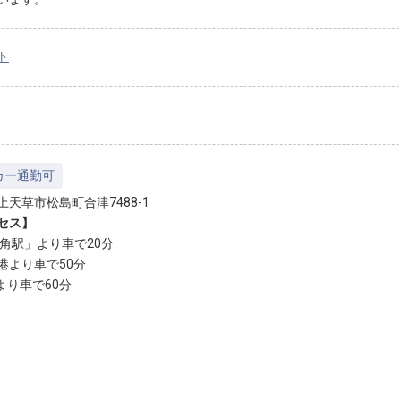
ト
カー通勤可
上天草市松島町合津7488-1
セス】
三角駅」より車で20分
港より車で50分
より車で60分