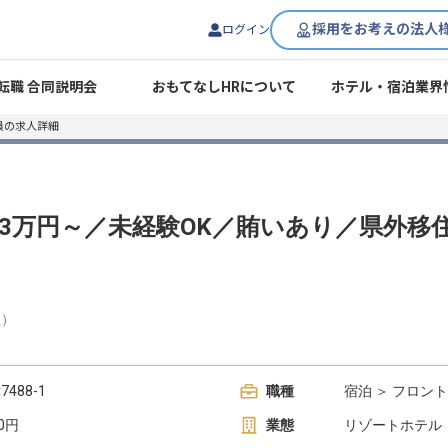
採用をお考えの法人
ログイン
転職 合同説明会
おもてなしHRについて
ホテル・宿泊業界
員の求人詳細
23万円～／未経験OK／賄いあり／県外移
員
）
88-1
職種
宿泊 ＞ フロント
00円
業態
リゾートホテル