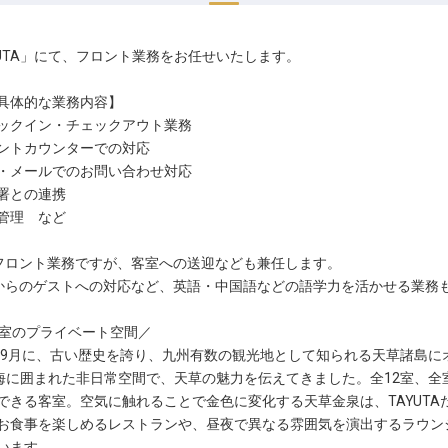
YUTA」にて、フロント業務をお任せいたします。
具体的な業務内容】
ックイン・チェックアウト業務
ントカウンターでの対応
・メールでのお問い合わせ対応
署との連携
管理 など
フロント業務ですが、客室への送迎なども兼任します。
からのゲストへの対応など、英語・中国語などの語学力を活かせる業務
2室のプライベート空間／
4年9月に、古い歴史を誇り、九州有数の観光地として知られる天草諸島にオ
海に囲まれた非日常空間で、天草の魅力を伝えてきました。全12室、全
できる客室。空気に触れることで金色に変化する天草金泉は、TAYUT
お食事を楽しめるレストランや、昼夜で異なる雰囲気を演出するラウン
います。