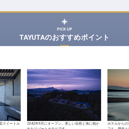
PICK UP
TAYUTAのおすすめポイント
室スイートル
2042年9月にオープン。美しい自然と海に抱か
ホテルからの
れたリゾートホテルです。
フも。歴史と