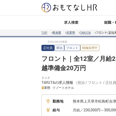
就職・
求人検索
TOP
熊本県
天草市
TAYUTA
フロント/正社
正社員
宿泊
フロント
積極採用中
フロント｜全12室／月給
越準備金20万円
タユタ
TAYUTA
の求人情報
（
宿泊
/
フロント
/
正社
業態
リゾートホテル
勤務地
熊本県上天草市松島町合津74
給与
月給／230,000円～300,0