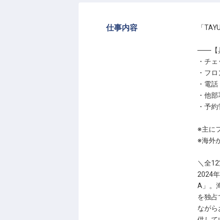
仕事内容
「TA
――【
・チェ
・フロ
・電話
・他部
・予約
※主に
※海外
＼全1
202
A」。
を独占
ながら
供して