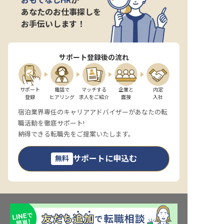
おもてなしHR
が
あなたのお仕事探しを
お手伝いします！
サポート登録後の流れ
サポート

電話で

マッチする

企業と

内定

登録
ヒアリング
求人をご紹介
面接
入社
宿泊業界専任のキャリアアドバイザーがあなたの転
職活動を徹底サポート!
納得できる転職先をご提案いたします。
サポートに申込む
無料