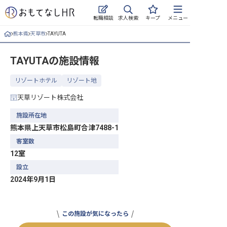
求人検索
転職相談
キープ
メニュー
熊本県
天草市
TAYUTA
ログイン
TAYUTA
の施設情報
求人・施設を探す
リゾートホテル
リゾート地
キープした求人
天草リゾート株式会社
就職・転職 合同説明会
施設所在地
熊本県上天草市松島町合津7488-1
おもてなしHRについて
客室数
12室
ご利用の流れ
設立
よくある質問
2024年9月1日
ホテル・宿泊業界情報コラム
この施設が気になったら