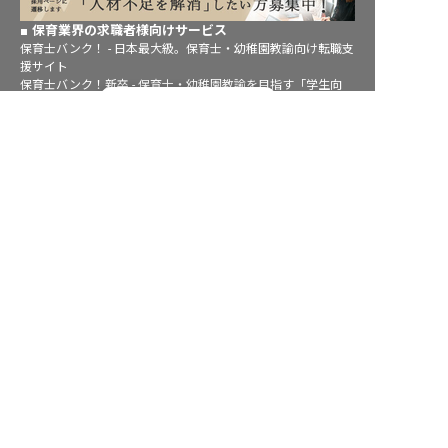
保育業界の求職者様向けサービス
保育士バンク！ - 日本最大級。保育士・幼稚園教諭向け転職支
援サイト
保育士バンク！新卒 - 保育士・幼稚園教諭を目指す「学生向
転職フルサポート実施中！
け」就職活動情報サイト
法人様向けサービス
サポートに申し込む
保育士バンク！コネクト - 保育施設向けの業務支援システム
保育士バンク！パレット - 保育施設専門の職員マネジメントツ
ール
保育士バンク！ウェブパック - 保育施設向けホームページ制作
保育士バンク！総研 - 保育園経営や保育の実務に活かせる有益
な情報発信サイト
育児者様向けサービス
KIDSNA STYLE - 「育てるを考える」子育て情報メディア
KIDSNAシッター - ベビーシッターサービス
KIDSNA園ナビ - 保育園・幼稚園検索
ホテル業界・飲食業界の求職者様向けサービス
おもてなしHR - 宿泊業界専門の就職・転職支援サービス
FURUMAU - 調理師専門の就職・転職支援サービス
Hospitality Careers - シンガポールの宿泊・飲食専門転職支援
サービス
886旅館人力銀行 日本旅館工作 - 日本と台湾の観光業を結ぶ課
題解決型プラットフォーム