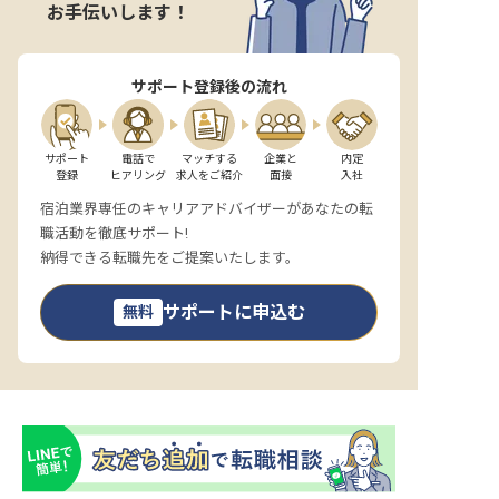
お手伝いします！
サポート登録後の流れ
サポート

電話で

マッチする

企業と

内定

登録
ヒアリング
求人をご紹介
面接
入社
宿泊業界専任のキャリアアドバイザーがあなたの転
職活動を徹底サポート!
納得できる転職先をご提案いたします。
サポートに申込む
無料