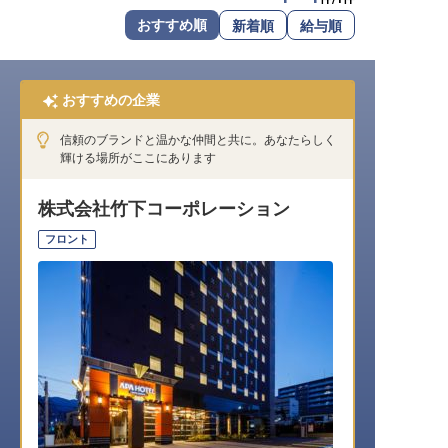
転職サポートに申し込む
おすすめ順
新着順
給与順
無料
採用をお考えの企業様へ
おすすめの企業
信頼のブランドと温かな仲間と共に。あなたらしく
輝ける場所がここにあります
株式会社竹下コーポレーション
フロント