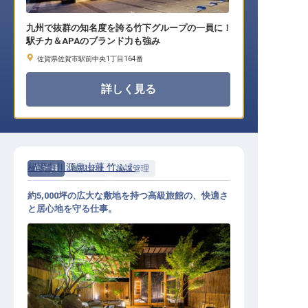
九州で抜群の知名度を誇る竹下グループの一員に！
駅チカ＆APAのブランド力も強み
佐賀県佐賀市駅前中央1丁目164番
詳しく見る
秘境白川源泉山荘 竹ふえ
正社員
施設管理
施設管理
約5,000坪の広大な敷地を持つ高級旅館の、快適さ
と居心地を守る仕事。
施設管理スタッフ│引越し補助・寮