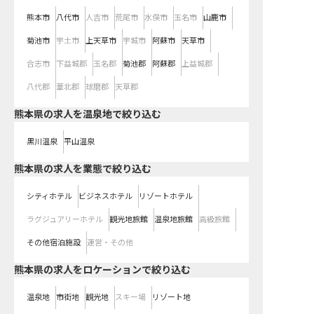
熊本市
八代市
人吉市
荒尾市
水俣市
玉名市
山鹿市
菊池市
宇土市
上天草市
宇城市
阿蘇市
天草市
合志市
下益城郡
玉名郡
菊池郡
阿蘇郡
上益城郡
八代郡
葦北郡
球磨郡
天草郡
熊本県の求人を温泉地で絞り込む
黒川温泉
平山温泉
熊本県の求人を業態で絞り込む
シティホテル
ビジネスホテル
リゾートホテル
ラグジュアリーホテル
観光地旅館
温泉地旅館
高級旅館
その他宿泊施設
運営・その他
熊本県の求人をロケーションで絞り込む
温泉地
市街地
観光地
スキー場
リゾート地