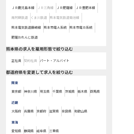
ＪＲ鹿児島本線
ＪＲ三角線
ＪＲ肥薩線
ＪＲ豊肥本線
南阿蘇鉄道
くま川鉄道
熊本電気鉄道菊池線
熊本電気鉄道藤崎線
熊本市電Ａ系統
熊本市電Ｂ系統
肥薩おれんじ鉄道
熊本県の求人を雇用形態で絞り込む
正社員
契約社員
パート・アルバイト
都道府県を変更して求人を絞り込む
関東
東京都
神奈川県
埼玉県
千葉県
茨城県
栃木県
群馬県
近畿
大阪府
兵庫県
京都府
滋賀県
奈良県
和歌山県
東海
愛知県
静岡県
岐阜県
三重県