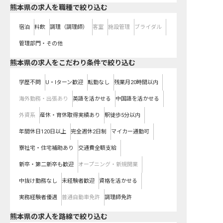
熊本県の求人を職種で絞り込む
宿泊
料飲
調理（調理師）
客室
施設管理
ブライダル
管理部門・その他
熊本県の求人をこだわり条件で絞り込む
学歴不問
U・Iターン歓迎
転勤なし
残業月20時間以内
海外勤務・出張あり
英語を活かせる
中国語を活かせる
外資系
産休・育休取得実績あり
駅徒歩5分以内
年間休日120日以上
完全週休2日制
マイカー通勤可
寮社宅・住宅補助あり
交通費全額支給
新卒・第二新卒も歓迎
オープニング・新規開業
中抜け勤務なし
未経験者歓迎
資格を活かせる
実務経験者優遇
普通自動車免許
調理師免許
熊本県
の求人を路線で絞り込む