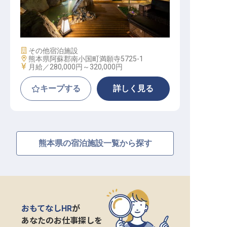
有／面接交通費全額負担／月6～8日
休み
施設業態
その他宿泊施設
勤務地
熊本県阿蘇郡南小国町満願寺5725-1
給与
月給／280,000円～
320,000円
キープする
詳しく見る
熊本県の宿泊施設一覧から探す
おもてなしHR
が
あなたのお仕事探しを