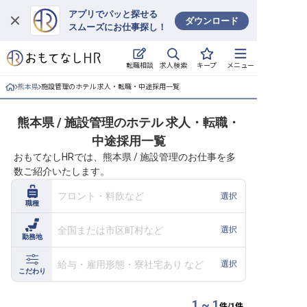
アプリでパッと探せる
ダウンロード
スムーズにお仕事探し！
ログイン
求人検索
転職相談
キープ
メニュー
求人・施設を探す
熊本県
施設管理のホテル 求人・転職・中途採用一覧
キープした求人
熊本県 / 施設管理のホテル 求人・転職・
中途採用一覧
就職・転職 合同説明会
おもてなしHRでは、熊本県 / 施設管理のお仕事を多
数ご紹介いたします。
おもてなしHRについて
フロント・料飲など
選択
職種
ご利用の流れ
全国または市区町村など
選択
勤務地
よくある質問
給与・雇用形態・寮社宅あり など
選択
ホテル・宿泊業界情報コラム
こだわり
1 ~ 1
件/
1
件