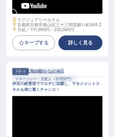
回
施設業態
ラグジュアリーホテル
勤務地
京都府京都市東山区三十三間堂廻り町644-2
給与
月給／191,000円～
230,000円
キープする
詳しく見る
海一望絶景の宿 いなとり荘
正社員
管理部門・その他
マネージャー・支配人（管理部門）
伊豆の絶景宿でマルチに活躍し、マネジメントス
キルも身に着くチャンス！
管理・運営スタッフ（管理職候補）
│月給36万～／賞与年2回／寮月1万