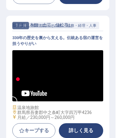
積善館（本館・山荘・佳松亭）
正社員
管理部門・その他
総務・経理・人事
330年の歴史を裏から支える。伝統ある宿の運営を
担うやりがい
総務・経理│月給23万〜／個室寮無
料／賄い昼夜2食付
施設業態
温泉地旅館
勤務地
群馬県吾妻郡中之条町大字四万甲4236
給与
月給／230,000円～
260,000円
キープする
詳しく見る