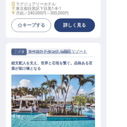
施設業態
ラグジュアリーホテル
勤務地
東京都目黒区下目黒1-8-1
給与
月給／240,000円～
300,000円
キープする
詳しく見る
ANAインターコンチネンタル石垣リゾート
正社員
管理部門・その他
秘書
総支配人を支え、世界と石垣を繋ぐ。品格ある言
葉が架け橋となる
パーソナルアシスタント│年間休日1
20日／土日休み／社員食堂有