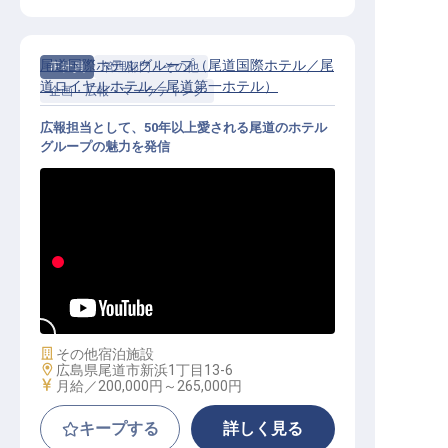
尾道国際ホテルグループ（尾道国際ホテル／尾
正社員
管理部門・その他
道ロイヤルホテル／尾道第一ホテル）
企画・広報・マーケティング
広報担当として、50年以上愛される尾道のホテル
グループの魅力を発信
広報担当（リーダー職）│実働8時間
（日勤）／転勤なし
施設業態
その他宿泊施設
勤務地
広島県尾道市新浜1丁目13-6
給与
月給／200,000円～
265,000円
キープする
詳しく見る