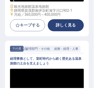
施設業態
観光地旅館
温泉地旅館
勤務地
静岡県賀茂郡南伊豆町湊字川口902-1
給与
月給／360,000円～
400,000円
キープする
詳しく見る
四万たむら
正社員
管理部門・その他
総務・経理・人事
経理事務として、室町時代から続く歴史ある温泉
旅館の土台を支えましょう
経理事務│未経験OK／単身・世帯寮
転職サポートに申し込む
あり／残業月平均23h／希望シフト
無料
制