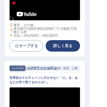
営業・WEBマーケター｜月給30万円
～／残業ほぼなし／土日休み
施設業態
運営・その他
東京都千代田区神田須田町1-5-10相鉄万世
勤務地
橋ビル8F
給与
月給／250,000円～
400,000円
キープする
詳しく見る
ANAクラウンプラザホテル岡山
契約社員
管理部門・その他
総務・経理・人事
世界的ホテルチェーンに欠かせない「人」を、あ
なたの手で育てるやりがい。