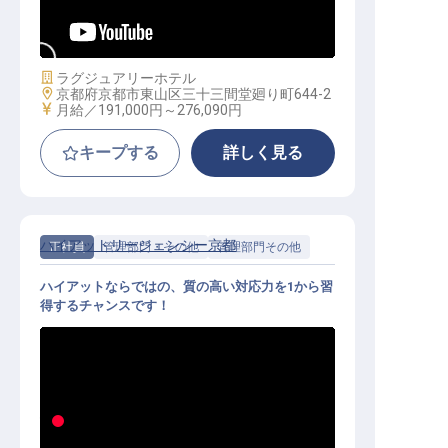
賞与年2回／月9日休み
施設業態
ラグジュアリーホテル
勤務地
京都府京都市東山区三十三間堂廻り町644-2
給与
月給／191,000円～
276,090円
キープする
詳しく見る
ハイアットリージェンシー京都
正社員
管理部門・その他
管理部門その他
ハイアットならではの、質の高い対応力を1から習
得するチャンスです！
ゲストサービス（電話オペレーター
）│未経験OK／月9日休み／賞与年2