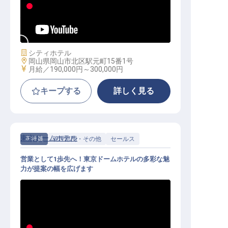
人材開発スタッフ（正社員登用／公
休8～9日／家賃補助／福利厚生充実
）
施設業態
シティホテル
勤務地
岡山県岡山市北区駅元町15番1号
給与
月給／190,000円～
300,000円
キープする
詳しく見る
東京ドームホテル
正社員
管理部門・その他
セールス
営業として1歩先へ！東京ドームホテルの多彩な魅
力が提案の幅を広げます