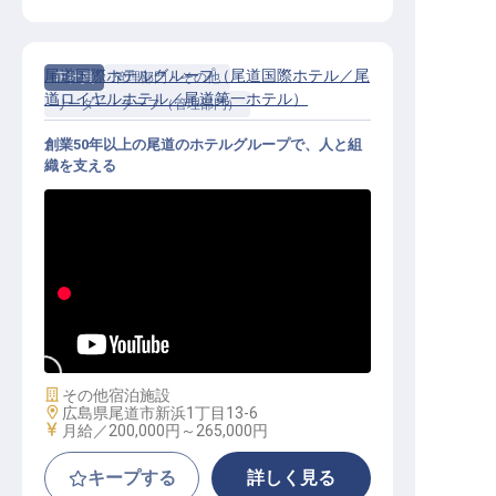
尾道国際ホテルグループ（尾道国際ホテル／尾
正社員
管理部門・その他
道ロイヤルホテル／尾道第一ホテル）
リーダー・チーフ（管理部門）
創業50年以上の尾道のホテルグループで、人と組
織を支える
人事労務担当（リーダー職）│転勤
なし／経験不問
施設業態
その他宿泊施設
勤務地
広島県尾道市新浜1丁目13-6
給与
月給／200,000円～
265,000円
キープする
詳しく見る