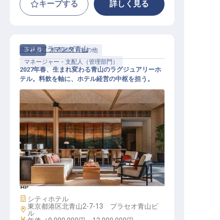
キープする
詳しく見る
ホテルアラマンダ青山
正社員
管理部門・その他
マネージャー・支配人（管理部門）
2027年春、生まれ変わる青山のラグジュアリーホ
テル。料飲を軸に、ホテル経営の中枢を担う。
副総支配人│年俸900万円～1,200万
円／2027年4月全館リニューアルオ
ープン／料飲部門を主管する経営幹
部
施設業態
シティホテル
東京都港区北青山2-7-13 プラセオ青山ビ
勤務地
ル
給与