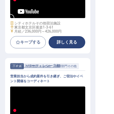
セールス（優待割引あり／5日間の
連続休暇／2023年春リニューアル）
施設業態
シティホテル
その他宿泊施設
勤務地
東京都文京区後楽1-3-61
給与
月給／236,000円～
426,000円
キープする
詳しく見る
ハイアットリージェンシー京都
正社員
管理部門・その他
管理部門その他
営業担当から成約案件を引き継ぎ、ご宿泊やイベ
ント開催をコーディネート
イベントプランニング│昇給年1回／