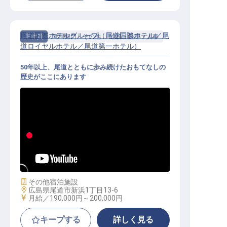
尾道国際ホテルグループ（尾道国際ホテル／尾
正社員
管理部門・その他
総務・経理・人事
道ロイヤルホテル／尾道第一ホテル）
50年以上、尾道とともに歩み続けたおもてなしの
歴史がここにあります
人事労務アシスタント│残業ほぼな
し／転勤なし／経験不問／研修完備
施設業態
その他宿泊施設
勤務地
広島県尾道市新浜1丁目13-6
給与
月給／190,000円～
200,000円
キープする
詳しく見る