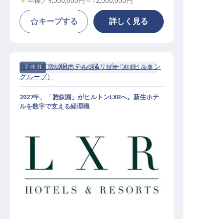
年俸／9,000,000円～
12,000,000円
キープする
詳しく見る
雅叙園東京 LXRホテルズ&リゾーツ（ヒルトン
正社員
管理部門・その他
総務・経理・人事
グループ）
2027年、「雅叙園」がヒルトンLXRへ。新生ホテ
ルを数字で支える経理職
経理事務（アカウントクラーク）│
月給24万円～／2027年開業予定／ヒ
ルトンLXR東京初進出