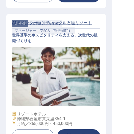
ANAインターコンチネンタル石垣リゾート
正社員
管理部門・その他
マネージャー・支配人（管理部門）
世界基準のホスピタリティを支える、次世代の組
織づくりを
人材開発マネージャー／月給36.5万
円～／年休120日／経験者優遇
施設業態
リゾートホテル
勤務地
沖縄県石垣市真栄里354-1
給与
月給／365,000円～
450,000円