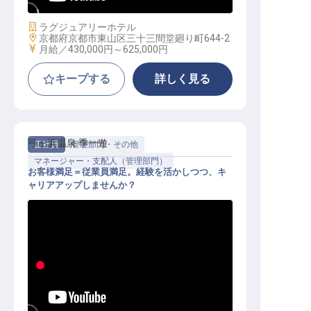
施設業態
ラグジュアリーホテル
勤務地
京都府京都市東山区三十三間堂廻り町644-2
給与
月給／430,000円～
625,000円
キープする
詳しく見る
弓ヶ浜温泉 季一遊
正社員
管理部門・その他
マネージャー・支配人（管理部門）
お客様満足＝従業員満足。経験を活かしつつ、キ
ャリアアップしませんか？
管理・運営スタッフ（管理職候補）
│月給36万～／賞与年2回／寮月1万
～