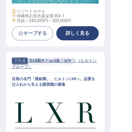
施設業態
リゾートホテル
勤務地
沖縄県石垣市真栄里354-1
給与
月給／240,000円～
300,000円
キープする
詳しく見る
雅叙園東京 LXRホテルズ&リゾーツ（ヒルトン
正社員
管理部門・その他
購買
グループ）
目黒の名門「雅叙園」、ヒルトンLXRへ。品質を
仕入れから支える購買職の募集
購買・調達(クラスターバイヤー)│月
給24万円～／2027年開業予定／ヒル