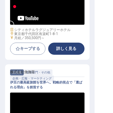
セキュリティーオフィサー│年休119
日／月給35万円以上／福利厚生充実
施設業態
シティホテル
ラグジュアリーホテル
勤務地
東京都千代田区有楽町1-8-1
給与
月給／350,500円～
キープする
詳しく見る
株式会社坐漁荘
正社員
管理部門・その他
企画・広報・マーケティング
伊豆の最高級旅館を世界へ。戦略的視点で「選ば
れる理由」を創造する