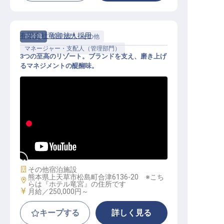
有限会社竜宮 法人採用
正社員
管理部門・その他
マネージャー・支配人（管理部門）
3つの至高のリゾート。ブランドを支え、磨き上げ
るマネジメントの醍醐味。
管理マネージャー候補｜月給25万円
～／天草の至宝を次世代へ繋ぐ／寮
有
施設業態
その他宿泊施設
熊本県上天草市松島町合津6136-20 ※こち
勤務地
らは『ホテル竜宮』の住所です
給与
月給／250,000円～
キープする
詳しく見る