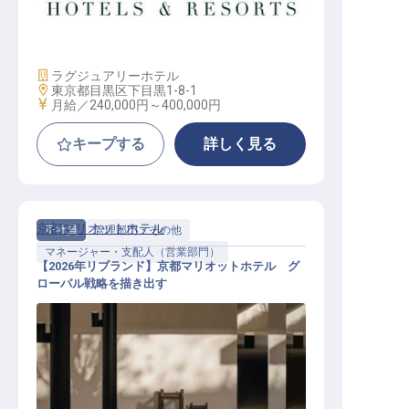
トンLXR東京初進出
施設業態
ラグジュアリーホテル
勤務地
東京都目黒区下目黒1-8-1
給与
月給／240,000円～
400,000円
キープする
詳しく見る
京都マリオットホテル
正社員
管理部門・その他
マネージャー・支配人（営業部門）
【2026年リブランド】京都マリオットホテル グ
ローバル戦略を描き出す