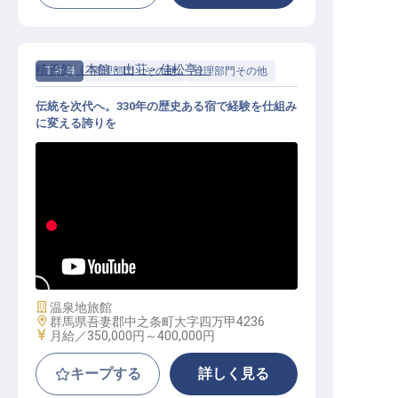
積善館（本館・山荘・佳松亭）
正社員
管理部門・その他
管理部門その他
伝統を次代へ。330年の歴史ある宿で経験を仕組み
に変える誇りを
マネージャー候補│月給35万〜40万
／個室寮無料／賄い2食付
施設業態
温泉地旅館
勤務地
群馬県吾妻郡中之条町大字四万甲4236
給与
月給／350,000円～
400,000円
キープする
詳しく見る