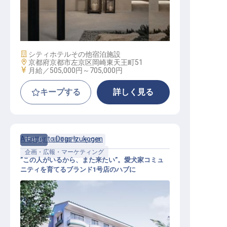
セールス＆マーケティングマネージ
ャー│月給50.5万円～／英語力を活
かす
施設業態
シティホテル
その他宿泊施設
勤務地
京都府京都市左京区岡崎東天王町51
給与
月給／505,000円～
705,000円
キープする
詳しく見る
A Letter to Dogs Izukogen
正社員
管理部門・その他
企画・広報・マーケティング
”この人がいるから、また来たい”。愛犬家コミュ
ニティを育てるブランド1号店のハブに