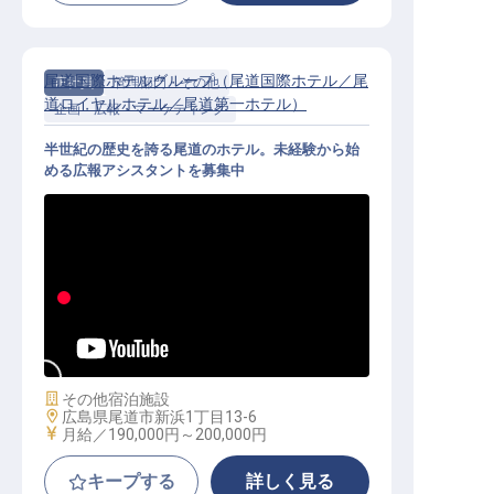
尾道国際ホテルグループ（尾道国際ホテル／尾
正社員
管理部門・その他
道ロイヤルホテル／尾道第一ホテル）
企画・広報・マーケティング
半世紀の歴史を誇る尾道のホテル。未経験から始
める広報アシスタントを募集中
広報アシスタント│残業ほぼなし／
転勤なし／経験不問／研修完備
施設業態
その他宿泊施設
勤務地
広島県尾道市新浜1丁目13-6
給与
月給／190,000円～
200,000円
キープする
詳しく見る