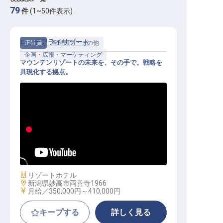
79
件
(
1
~
50
件表示)
ロッテアライリゾート
正社員
管理部門・その他
企画・広報・マーケティング
マウンテンリゾートの未来を、その手で。戦略を
具現化する拠点。
経営企画｜月給35万円～／アジア最
高峰のリゾートを動かす／寮あり
施設業態
リゾートホテル
勤務地
新潟県妙高市両善寺1966
給与
月給／350,000円～
410,000円
キープする
詳しく見る