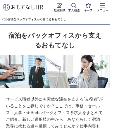
求人検索
転職相談
キープ
メニュー
宿泊をバックオフィスから支えるおもてなし
ログイン
宿泊をバックオフィスから支え
求人・施設を探す
るおもてなし
キープした求人
就職・転職 合同説明会
おもてなしHRについて
ご利用の流れ
サービス職種以外にも素敵な滞在を支える“立役者”が
よくある質問
いることをご存じですか？ここでは、事務・セール
ス・人事・企画etc.バックオフィス系求人をまとめて
ホテル・宿泊業界情報コラム
ご紹介。新しい選択肢の中から、あなたらしく宿泊
業界に携わる道を選択してみませんか？仕事内容も