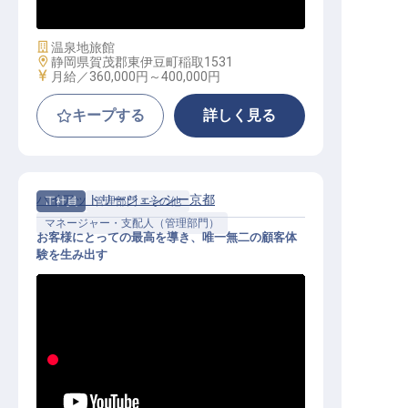
～
施設業態
温泉地旅館
勤務地
静岡県賀茂郡東伊豆町稲取1531
給与
月給／360,000円～
400,000円
キープする
詳しく見る
ハイアットリージェンシー京都
正社員
管理部門・その他
マネージャー・支配人（管理部門）
お客様にとっての最高を導き、唯一無二の顧客体
験を生み出す
ゲストエクスペリエンスマネージャ
ー│月43万～62.5万円／月9日休み