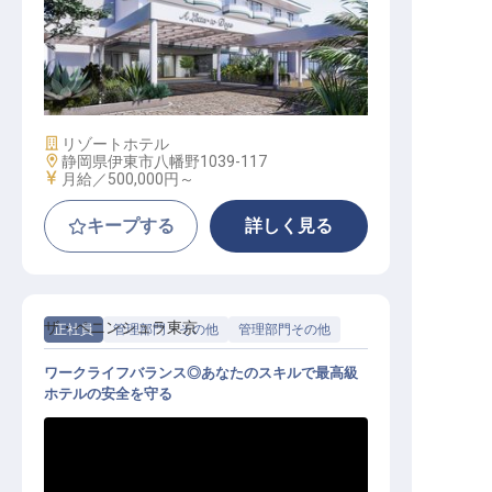
コミュニティマネージャー│月給50
万円〜／2027年春開業プレミアムド
ッグリゾート
施設業態
リゾートホテル
勤務地
静岡県伊東市八幡野1039-117
給与
月給／500,000円～
キープする
詳しく見る
ザ・ペニンシュラ東京
正社員
管理部門・その他
管理部門その他
ワークライフバランス◎あなたのスキルで最高級
ホテルの安全を守る