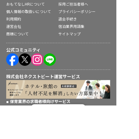
おもてなしHRについて
採用ご担当者様へ
個人情報の取扱いについて
プライバシーポリシー
利用規約
退会手続き
運営会社
宿泊業界用語集
商標について
サイトマップ
公式コミュニティ
株式会社ネクストビート運営サービス
保育業界の求職者様向けサービス
保育士バンク！ - 日本最大級。保育士・幼稚園教諭向け転職支
転職フルサポート実施中！
援サイト
サポートに申し込む
保育士バンク！新卒 - 保育士・幼稚園教諭を目指す「学生向
け」就職活動情報サイト
法人様向けサービス
保育士バンク！コネクト - 保育施設向けの業務支援システム