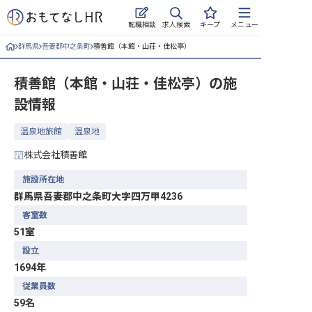
求人検索
転職相談
キープ
メニュー
群馬県
吾妻郡中之条町
積善館（本館・山荘・佳松亭）
ログイン
積善館（本館・山荘・佳松亭）
の施
求人・施設を探す
設情報
キープした求人
温泉地旅館
温泉地
就職・転職 合同説明会
株式会社積善館
おもてなしHRについて
施設所在地
群馬県吾妻郡中之条町大字四万甲4236
ご利用の流れ
客室数
51室
よくある質問
設立
1694年
ホテル・宿泊業界情報コラム
従業員数
59名