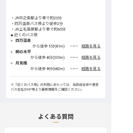
・JR中之条駅より車で約20分
・四万温泉バス停より徒歩2分
・JR上毛高原駅より車で約60分
近くのバス停
四万温泉
から徒歩
1
分(
81
m)
・・・・
経路を見る
桐の木平
から徒歩
4
分(
335
m)
・・・・
経路を見る
月見橋
から徒歩
9
分(
682
m)
・・・・
経路を見る
※
『近くのバス停』
の利用にあたっては、当該自治体や運営
バス会社のHP等より最新情報をご確認ください。
よくある質問