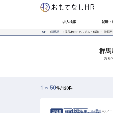
就職・
求人検索
TOP
群馬県
温泉地のホテル 求人・転職・中途採用
群馬
おも
1 ~ 50
件/
120
件
求人情報：
草津温泉 ホテル櫻井
の
フロ
正社員
宿泊
フロント