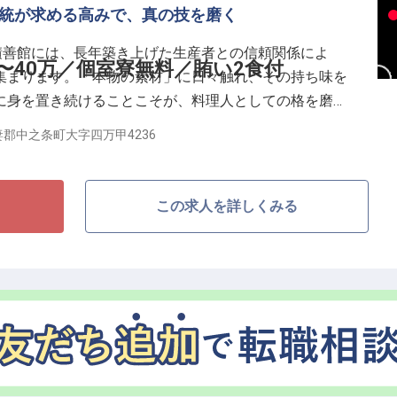
伝統が求める高みで、真の技を磨く
込む。それは積善館のマネージャーならではの醍醐味で
積善館には、長年築き上げた生産者との信頼関係によ
変革者として。あなたのマネジメント人生の集大成を、
〜40万／個室寮無料／賄い2食付
集まります。「本物の素材」に日々触れ、その持ち味を
に身を置き続けることこそが、料理人としての格を磨く
郡中之条町大字四万甲4236
験を支える調理スタッフです。未経験の方には仕込みや
ます。経験者の方には即戦力として、地産地消を極めた
この求人を詳しくみる
役割をお任せします。プロとして技術向上に専念できる
います。
与最高80万円。磨いた技術や実績を正当に評価
い2食付。生活コストを最小限に抑え修業に専念
る多彩な献立に触れ、幅広い調理スキルを習得
包まれ、落ち着いた環境で職人の道を究められる