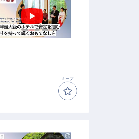
”
キープ