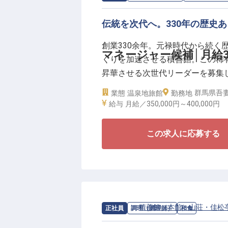
実力次第で20代前半からリーダー
伝統を次代へ。330年の歴史
せる宿”で、真のホスピタリティ
創業330余年。元禄時代から続く
マネージャー候補│月給3
くりを加速させる積善館。この稀
昇華させる次世代リーダーを募集
群馬県吾妻
業態
温泉地旅館
勤務地
お任せするのは、現場の運営管理
給与
月給／350,000円～
400,000円
りです。単なる伝統の維持に留ま
ています。経験を尊重し、大きな
この求人に応募する
積善館では、マネジメントに専念
■月給35万円〜40万円＋賞与。
■寮費全額会社負担（個室）＆昼
求人情報：
積善館（本館・山荘・佳松
正社員
調理（調理師）
和食
■3施設を横断的に統括。大規模
■数字と仕組みに基づく業務改善