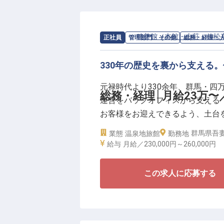
一皿一皿に真心を込め、お客様の
す。歴史という最高の教科書があ
求人情報：
積善館（本館・山荘・佳松
正社員
管理部門・その他
総務・経理・
330年の歴史を裏から支える
元禄時代より330余年、群馬・四
総務・経理│月給23万
運営をバックオフィスから支える
お客様をお迎えできるよう、土台
群馬県吾妻
業態
温泉地旅館
勤務地
「事務経験がないから不安」とい
給与
月給／230,000円～
260,000円
に業務へ向き合える方であれば大
種出身の先輩も多く活躍しており
この求人に応募する
長く腰を据えて活躍できるよう、
■月給23万円〜28万円＋昨年度賞