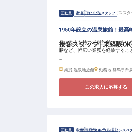
■個室寮費無料（Wi-Fi完備）＆
求人情報：
四万たむら
の
サービススタ
正社員
宿泊
サービススタッフ
■転勤なし。歴史ある静かな地で
■職種未経験OK。老舗ならでは
1950年設立の温泉旅館！最
スタッフ同士が助け合う風通しの
長い歴史を持つ老舗旅館でおもて
接客スタッフ│未経験O
宿を陰から支える誇りを感じなが
膳など、幅広い業務を経験するこ
★嬉しい待遇・福利厚生★
群馬県吾妻
業態
温泉地旅館
勤務地
・単身・家族寮あり！
・未経験OK。もちろん接客経験者
この求人に応募する
・社員専用浴場で、四万の病に利
【個室寮をご用意】
単身でもご家族でもご利用できる
気水道込みで月7,000円～11,
に削減できます。群馬へのU・I
求人情報：
草津温泉 ホテル櫻井
の
ハウ
正社員
客室
ハウスキーパー・インスペ