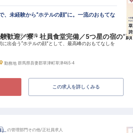
で、未経験から“ホテルの顔”に。一流のおもてな
星の宿「ホテル櫻井」。
験歓迎／寮・社員食堂完備／5つ星の宿の“顔
に出会う“ホテルの顔”として、最高峰のおもてなしを
群馬県吾妻郡草津町草津465-4
勤務地
テル250選に14年連続入選する「ホテル櫻井」。フロ
な存在です。
どまらず、お客様が何を求めているか一歩先を読んだ心
この求人を詳しくみる
届けます。
、一流のマナーと所作を着実に習得。月給20万円以上
費月6,000円〜）、社員食堂を完備、年間休日105日、
トも大切にできます。
亭）
の
管理部門その他
/
正社員
求人
他