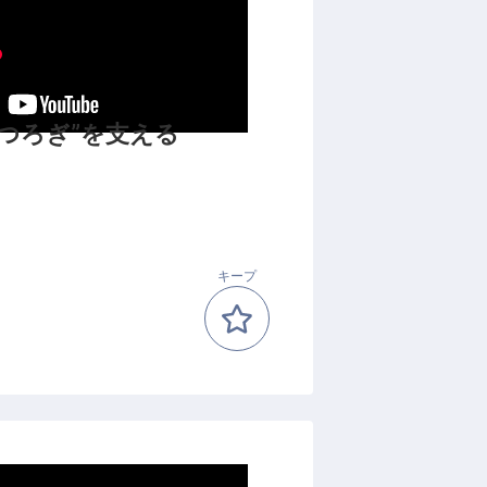
つろぎ”を支える
キープ