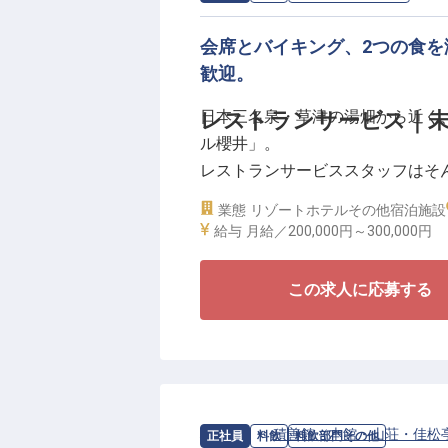
未経験でも、先輩スタッフのフォ
会席とバイキング、2つの食を
管理スキルを一つひとつ着実に習
歓迎。
日本三名泉・草津の湯畑から近く、
レストランサービス｜未
ル櫻井」。
レストランサービススタッフはそ
タイルで“非日常の食”を、お客様
業態
リゾートホテル
その他宿泊施設
給与
月給／200,000円～
300,000円
連日、櫻太鼓・湯もみショーも開催
から和洋中のバイキングまで、旅の
この求人に応募する
泉地で多彩な食の空間を担う、こ
未経験でも現場で一流の接遇マナ
も。
月給20万円以上、寮費月6,000
求人情報：
積善館（本館・山荘・佳松
正社員
料飲
料飲部門その他
間です。