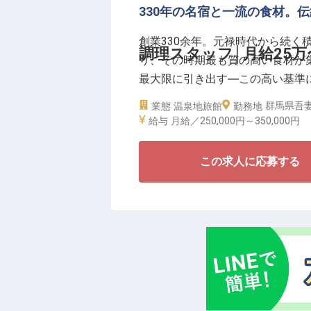
330年の名宿と一流の食材。
歴史を背負いつつ新しい風を吹き
創業330余年。元禄時代から続く
す。歴史の守り手、そして組織の
調理スタッフ│月給25万
り、その時期最も質の高い食材が
ここで形にしませんか。
最大限に引き出す―この高い基準
最高の環境となります。
群馬県吾妻
業態
温泉地旅館
勤務地
給与
月給／250,000円～
350,000円
今回募集するのは、積善館の食体
盛り付けの基礎から丁寧に指導し
この求人に応募する
会席料理の献立作りなど、重要な
よう、業界高水準の待遇を整えて
■月給25万〜40万円＋昨年度賞
■寮費全額会社負担（個室）＆賄
■3つの館を横断。館ごとに異な
■転勤なし。四万の豊かな自然に