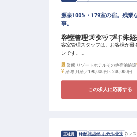
しっかり確保しながら、四万温泉
源泉100%・179室の宿。残
【四万たむら】
事。
1563年から多くの文化人に愛さ
日本三名泉・草津の5つ星の宿「
客室管理スタッフ｜未経
ら」。7つの湯とともに、自然に
客室管理スタッフは、お客様が最
す。清らかな滝の景色を満喫でき
ンです。
野天風呂、高・中・低温が揃う大
イザーや温泉ソムリエも在籍する
業態
リゾートホテル
その他宿泊施設
加水なし源泉100%・草津最大級
給与
月給／190,000円～
230,000円
掃にとどまらず、お客様の“真にく
179室の大規模だからこそ、効率
この求人に応募する
が身につきます。
勤務は9時〜18時の通し勤務で中
月給19万円以上、寮費月6,000
て働けます。
求人情報：
草津温泉 ホテル櫻井
の
レス
正社員
料飲
レストランサービス