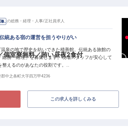
笑顔を創り出す。その積み重ねが一生モノの技になりま
るこの場所で、あなたも本物の味を追求しませんか。
亭）
の
総務・経理・人事
/
正社員
求人
人事
。伝統ある宿の運営を担うやりがい
万温泉の地で歴史を紡いできた積善館。伝統ある旅館の
〜／個室寮無料／賄い昼夜2食付
「総務・経理」を募集します。現場スタッフが安心して
を整えるのがあなたの役割です。
郡中之条町大字四万甲4236
う方もご安心ください。基本的なPC操作ができ、誠実
丈夫！実務は一つひとつ丁寧に指導します。実際に異業
、着実にスキルを磨ける体制が整っています。
この求人を詳しくみる
私たちは生活基盤のサポートも惜しみません。
与最高65万円。安定した収入を確保