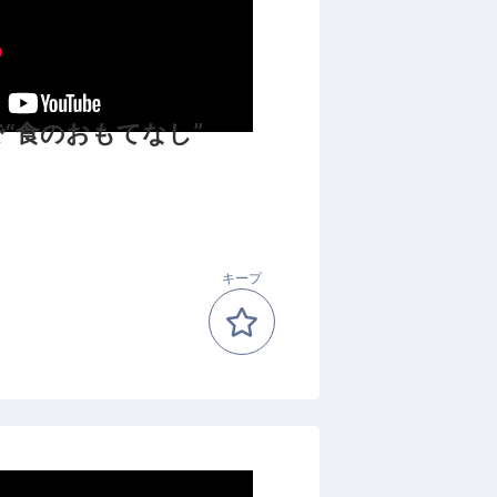
“食のおもてなし”
キープ