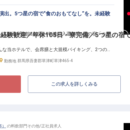
ローのもと、現場での経験を通じてプロの視点での空間
演出。5つ星の宿で“食のおもてなし”を。未経験
得していただけるので、ご安心ください。
人気温泉旅館250選14年連続入選の5つ星の宿「ホテ
経験歓迎／年休105日・寮完備／5つ星の宿で
んな当ホテルで、会席膳と大規模バイキング、2つのス
に届けるポジションです。
群馬県吾妻郡草津町草津465-4
勤務地
される“魅せる宿”のレストランでは、地産地消の会席
ハイライトである“食事の時間”を演出。日本有数の温
この求人を詳しくみる
こでしか味わえない魅力が詰まった環境です。
ーを習得でき、最短2年でチームリーダーに昇格した例
円〜の単身寮を完備、年間休日105日、残業は月平均20時
亭）
の
料飲部門その他
/
正社員
求人