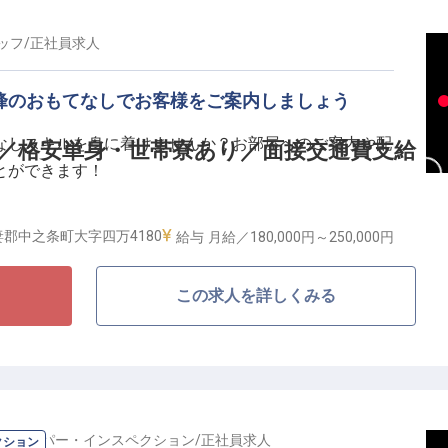
1日2食の賄い付。生活コストを大幅に削減可能
ッフ
/
正社員
求人
、将来を見据えてキャリアを築ける安心感
の温かな育成文化で、一生モノの事務スキルを習得
高峰のおもてなしでお客様をご案内しましょう
良い職場です。事務スキルを磨くだけでなく、歴史ある
なしスキルを身に着けませんか？お部屋へのご案内や配
K／格安単身・世帯寮あり／面接交通費支給
ら、新しい一歩を踏み出しませんか。
とができます！
郡中之条町大字四万4180
給与
月給／180,000円～
250,000円
は歓迎します
この求人を詳しくみる
くと言われる四万温泉を満喫
個室寮を完備。エアコン、トイレ、ミニキッチン付！電
000円と破格の安さでご利用できるので定期的な出費を大幅
ターンの方にもおすすめです！個室なのでプライバシーも
スキーパー・インスペクション
/
正社員
求人
クション