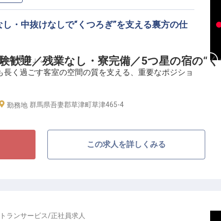
の魅力を届けるキャリアを描きませんか？
業なし・中抜けなしで“くつろぎ”を支える裏方の仕
れている、歴史と現代らしさが融合した「四万たむ
ホテル櫻井」。
験歓迎／残業なし・寮完備／5つ星の宿の“く
囲まれ、のんびりとした温泉三昧の時間を提供していま
も長く過ごす客室の空間の質を支える、重要なポジショ
る露天風呂、幻の湯とも呼ばれる川原の中に掘った混浴
浴場など、贅沢な温泉旅をサポートします。温泉アドバ
当館で、おもてなしのプロに！
群馬県吾妻郡草津町草津465-4
勤務地
の大浴場を誇る「ホテル櫻井」。客室管理は、単なる清
つろぐ贅沢”を空間からつくります。9バリエーション
的で正確な仕事力と、5つ星ならではの細やかな気配り
この求人を詳しくみる
抜けなし・残業なし。
円〜の単身寮を完備し、創業約60年の安定基盤で腰を据え
トランサービス
/
正社員
求人