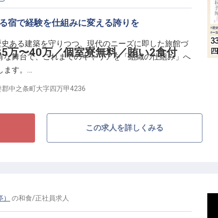
登用も可能。連日の櫻太鼓・湯もみショーで賑わう“魅
ある宿で経験を仕組みに変える誇りを
を追求しませんか。
歴史ある建築を守りつつ、現代のニーズに即した旅館づ
5万〜40万／個室寮無料／賄い2食付
有な舞台で、これまでのキャリアを「組織の仕組み」へ
します。
郡中之条町大字四万甲4236
、スタッフ育成、サービス品質向上のための仕組みづく
らず、論理的分析に基づき改革を主導することを期待し
裁量を持って取り組める環境です。
この求人を詳しくみる
できるよう業界トップクラスの待遇を用意しています。
実力と実績を正当な給与で評価
夜の賄い付。可処分所得を最大化
亭）
の
和食
/
正社員
求人
な組織運営を担う圧倒的なやりがい
。理想の宿づくりを追求できる裁量権