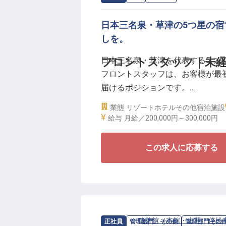
日本三名泉・草津の5つ星の宿
しを。
日本三名泉・草津を代表する5つ
フロントスタッフ｜未経
フロントスタッフは、お客様が最初
届けるポジションです。
業態
リゾートホテル
その他宿泊施設
湯畑から徒歩9分、人気温泉旅館ホ
給与
月給／200,000円～
300,000円
ントは旅の第一印象を決める大切
チェックイン・アウトの事務にと
この求人に応募する
遣いで、「芯からのくつろぎ」を
未経験でも先輩のフォローのもと
（全額基本給）に加え、単身寮（寮
残業は月平均20時間でプライベー
求人情報：
積善館（本館・山荘・佳松
正社員
管理部門・その他
管理部門その